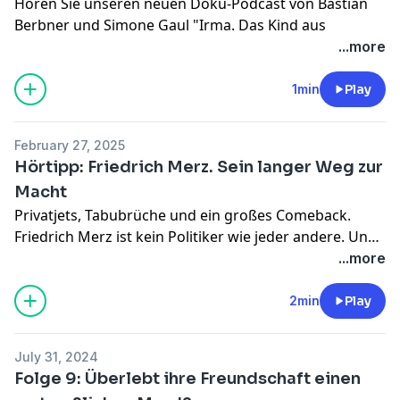
Hören Sie unseren neuen Doku-Podcast von Bastian
Berbner und Simone Gaul "Irma. Das Kind aus
Srebrenica" unter
www.zeit.de/irma
und in Ihrer
...more
Podcast-App.
Mitten im Bosnienkrieg wir Christine Schmitz ein
1min
Play
kleines Kind übergeben. Der Vater wird abgeführt. 30
Jahre später bekommt sie eine Mail, die sie in diesen
February 27, 2025
Moment zurück katapultiert.
Hörtipp: Friedrich Merz. Sein langer Weg zur
Alle Folgen von "Irma. Das Kind aus Srebrenica" Hören
Macht
Sie mit einem
Digitalabo der ZEIT
oder mit unserem
Privatjets, Tabubrüche und ein großes Comeback.
Podcast-Abo
.
Friedrich Merz ist kein Politiker wie jeder andere. Und
nun wird er Deutschlands nächster Kanzler. Aber was
...more
treibt ihn an? Und kann man ihm Vertrauen?
2min
Play
Hören Sie unseren neuen Doku-Podcast "Friedrich
Merz: Sein langer Weg zur Macht" unter
July 31, 2024
www.zeit.de/merz
und in Ihrer Podcast-App.
Folge 9: Überlebt ihre Freundschaft einen