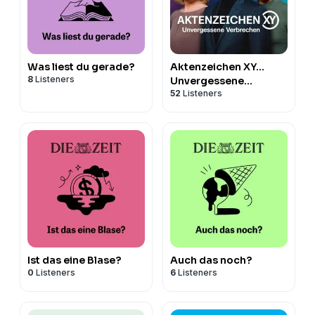
Was liest du gerade?
Aktenzeichen XY…
8
Listeners
Unvergessene
52
Listeners
Verbrechen
Ist das eine Blase?
Auch das noch?
0
Listeners
6
Listeners