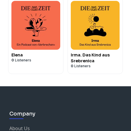
Elena
Irma. Das Kind aus
0
Listeners
Srebrenica
0
Listeners
Company
About Us