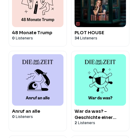
48 Monate Trump
PLOT HOUSE
0
Listeners
34
Listeners
Anruf an alle
War da was? –
0
Listeners
Geschichte einer
2
Listeners
Pandemie