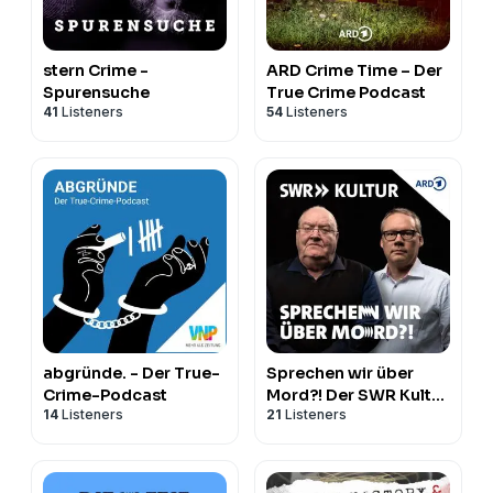
stern Crime -
ARD Crime Time – Der
Spurensuche
True Crime Podcast
41
Listeners
54
Listeners
abgründe. - Der True-
Sprechen wir über
Crime-Podcast
Mord?! Der SWR Kultur
14
Listeners
21
Listeners
True Crime Podcast