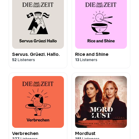
Servus. Grüezi. Hallo.
Rice and Shine
52
Listeners
13
Listeners
Verbrechen
Mordlust
277
Listeners
181
Listeners