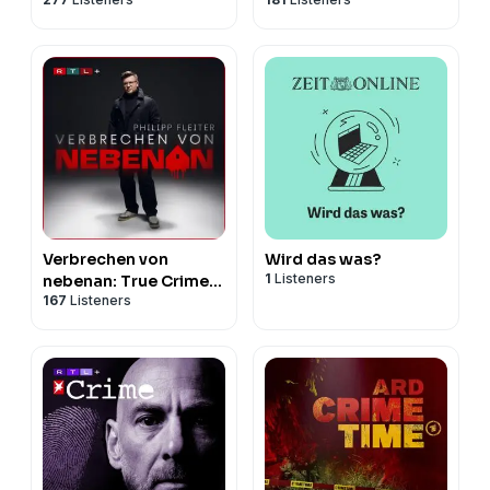
Verbrechen von
Wird das was?
1
Listeners
nebenan: True Crime
167
Listeners
aus der
Nachbarschaft