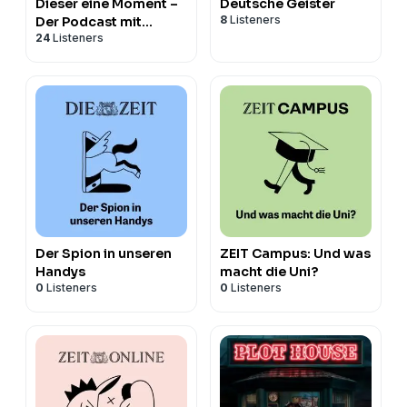
Dieser eine Moment –
Deutsche Geister
8
Listeners
Der Podcast mit
24
Listeners
Philipp Fleiter
Der Spion in unseren
ZEIT Campus: Und was
Handys
macht die Uni?
0
Listeners
0
Listeners