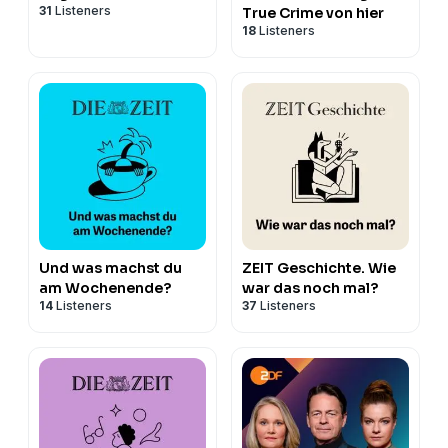
31
Listeners
True Crime von hier
18
Listeners
Und was machst du
ZEIT Geschichte. Wie
am Wochenende?
war das noch mal?
14
Listeners
37
Listeners