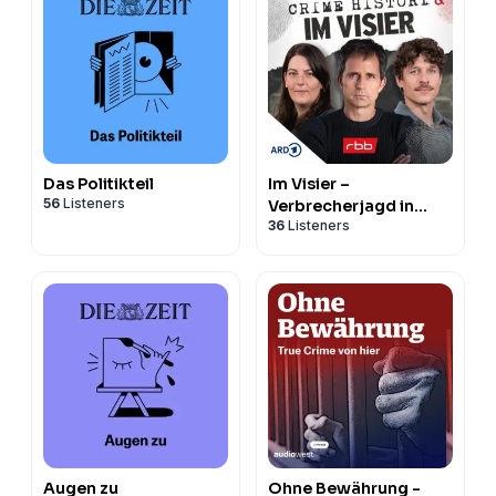
Das Politikteil
Im Visier –
56
Listeners
Verbrecherjagd in
36
Listeners
Berlin und
Brandenburg
Augen zu
Ohne Bewährung -