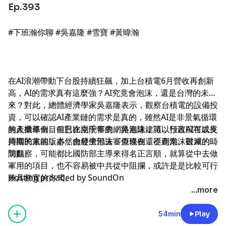
Ep.393
#下班瀚你聊 #吳嘉隆 #雪寶 #黃暐瀚
在AI浪潮帶動下台股持續狂飆，加上台積電6月營收再創新
高，AI的需求真有這麼強？AI究竟會泡沫，還是台灣的未
來？對此，總體經濟學家吳嘉隆表示，觀察台積電的設備投
資，可以確認AI產業鏈的需求是真的，雖然AI是非景氣循環
的產業革命，但對比兩千年的網路泡沫，可以預言AI在成長
無人機條例目前已在立院審查，吳嘉隆建議，行政院可以支
周期的末端，必然會發生泡沫，但現在還不到泡沫破滅的時
持國民黨的版本，由經濟部去審查條例，從產業、對岸的提
間點。
防觀察，可能都比國防部主導來得名正言順，就算從中去做
軍用的項目，也不容易被中共從中阻攔，或許是是比較可行
--
兼具務實的方式。
Hosting provided by
SoundOn
...more
54min
Play