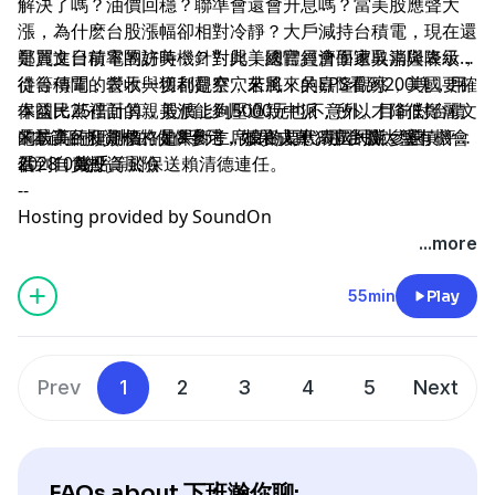
解決了嗎？油價回穩？聯準會還會升息嗎？當美股應聲大
漲，為什麽台股漲幅卻相對冷靜？大戶減持台積電，現在還
是買進台積電的好時機？對此，總體經濟學家吳嘉隆表示，
鄭麗文日前率團訪美，針對與美國官員會面遭取消與降級接
從台積電的營收與獲利觀察，若將來的EPS看到200塊，用
待等傳聞，表示一切都是空穴來風，吳嘉隆觀察，美國要確
本益比25倍計算，股價上到5000元也不意外。目前對台積
保國民黨裡面的親美派能夠壓過親中派，所以才降低鄭麗文
電最高的預測價格是8千元，如果成真，那台股大盤有機會
的訪美行程規格。如果鄭主席真的要代表國民黨參選
※本節目投資標的僅供參考，投資人應獨立判斷、審慎評
看到10萬點。
2028，幾乎等於保送賴清德連任。
估、自負投資風險
--
Hosting provided by
SoundOn
...more
55min
Play
Prev
1
2
3
4
5
Next
FAQs about 下班瀚你聊: