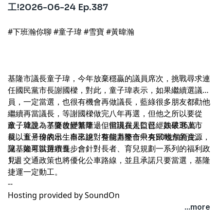
工!2026-06-24 Ep.387‪
#下班瀚你聊 #童子瑋 #雪寶 #黃暐瀚
基隆市議長童子瑋，今年放棄穩贏的議員席次，挑戰尋求連
任國民黨市長謝國樑，對此，童子瑋表示，如果繼續選議
員，一定當選，也很有機會再做議長，藍綠很多朋友都勸他
繼續再當議長，等謝國樑做完八年再選，但他之所以要從
政，就是為了要改變基隆，但當議員是監督，如果選上市
童子瑋說，基隆曾經繁華過，但現在人口已經跌破36萬，
長，童子瑋表示，自己絕對有能力整合中央跟地方的資源，
就以五月份的出生率來說，整個基隆市只有50幾個新生
讓基隆可以持續進步。
兒，如果當選市長，會針對長者、育兒規劃一系列的福利政
見。交通政策也將優化公車路線，並且承諾只要當選，基隆
1 週
捷運一定動工。
--
Hosting provided by
SoundOn
...more