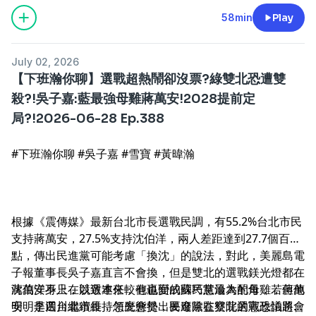
58min
Play
July 02, 2026
【下班瀚你聊】選戰超熱鬧卻沒票?綠雙北恐遭雙
殺?!吳子嘉:藍最強母雞蔣萬安!2028提前定
局?!2026-06-28 Ep.388‪
#下班瀚你聊 #吳子嘉 #雪寶 #黃暐瀚
根據《震傳媒》最新台北市長選戰民調，有55.2%台北市民
支持蔣萬安，27.5%支持沈伯洋，兩人差距達到27.7個百分
點，傳出民進黨可能考慮「換沈」的說法，對此，美麗島電
子報董事長吳子嘉直言不會換，但是雙北的選戰鎂光燈都在
沈伯洋身上，以致本來較有贏面的蘇巧慧淪為配角，若蔣萬
蔣萬安不只在競選連任，他也變成國民黨最大的母雞，但他
安、李四川繼續維持領先態勢，民進黨在雙北選戰恐怕將會
明明是選台北市長，怎麼會提出要廢除監察院的憲政議題，