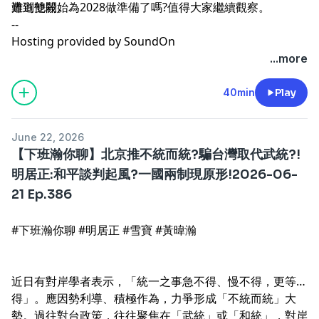
遭到雙殺。
難道他開始為2028做準備了嗎?值得大家繼續觀察。
--
Hosting provided by
SoundOn
...more
40min
Play
June 22, 2026
【下班瀚你聊】北京推不統而統?騙台灣取代武統?!
明居正:和平談判起風?一國兩制現原形!2026-06-
21 Ep.386
#下班瀚你聊 #明居正 #雪寶 #黃暐瀚
近日有對岸學者表示，「統一之事急不得、慢不得，更等不
得」。應因勢利導、積極作為，力爭形成「不統而統」大
勢。過往對台政策，往往聚焦在「武統」或「和統」，對岸