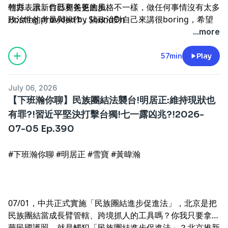
竹縣，讓新竹縣更美更進步。
朝方表示，自己和爸爸的風格不一樣，做任何事情沒有太多
--
政治性的考量與操作，搞政治對自己來講很boring，希望
Hosting provided by
SoundOn
可以打造和爸爸不一樣的品牌，讓新竹縣更美好更進步。
...more
57min
Play
July 06, 2026
【下班瀚你聊】民族團結法襲台!明居正:維持現狀也
有罪?!習近平堅決打擊台獨!七一露凶兆?!2026-
07-05 Ep.390
#下班瀚你聊 #明居正 #雪寶 #黃暐瀚
07/01，中共正式實施「民族團結進步促進法」，北京是把
民族團結當成長臂管轄、跨境抓人的工具嗎？你我只要拿中
華民國護照，就是觸犯「民族團結進步促進法」？北京推新