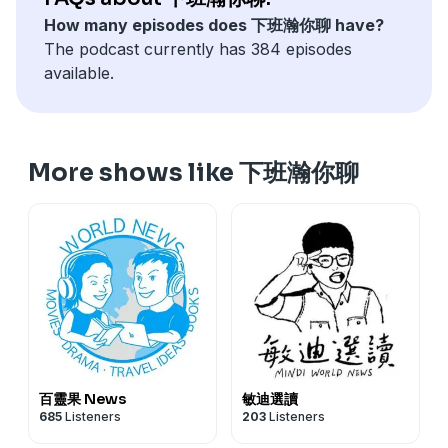
How many episodes does 下班瀚你聊 have?
The podcast currently has 384 episodes
available.
More shows like 下班瀚你聊
百靈果 News
敏迪選讀
685
Listeners
203
Listeners