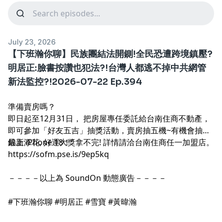
July 23, 2026
【下班瀚你聊】民族團結法開鍘!全民恐遭跨境鎮壓?
明居正:臉書按讚也犯法?!台灣人都逃不掉中共網管
新法監控?!2026-07-22 Ep.394
準備賣房嗎？
即日起至12月31日， 把房屋專任委託給台南住商不動產，
即可參加「好友五吉」抽獎活動，賣房抽五機~有機會抽中
最新 iPhone 18！
錦上添花, 好運大獎拿不完! 詳情請洽台南住商任一加盟店。
https://sofm.pse.is/9ep5kq
－－－－以上為 SoundOn 動態廣告－－－－
#下班瀚你聊 #明居正 #雪寶 #黃暐瀚