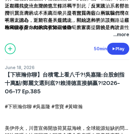
正在尋找統一台灣的第三條路嗎？對此，台大政治系名譽教
近期國共交流主旋律也主打「和平」、「反軍購」。若打台
授明居正表示，「不統而統」沒有實質內容，所以我們現在
灣、買台灣的成本太高，中共是否想藉著藍白兩黨騙台灣？
不用太擔心，至於它是不是武統、和統之外的第三條路，嚴
明居正認為，近期在各大媒體上，開始講和平、談判，這樣
--
格來說不是，如果真有第三條路，大家要提防的是內攻。
有同樣敘事方向的文章如雨後春筍般冒出，背後是有計畫性
Hosting provided by
SoundOn
的，目的就是希望台灣接受中共給出的一國兩制。
...more
50min
Play
June 18, 2026
【下班瀚你聊】台積電上看八千?!吳嘉隆:台股劍指
十萬點!鄭麗文選到底?!賴清德直接躺贏?!2026-
06-17 Ep.385
#下班瀚你聊 #吳嘉隆 #雪寶 #黃暐瀚
美伊停火，川普宣佈開放荷莫茲海峽，全球能源短缺的問題