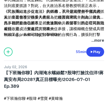
法到底要抓誰？對此，台大政治系名譽教授明居正表示，
《民族團結進步促進法》共65條，其中規範堅持中國共產
《民族團結進步促進法》的效應，不只是法律會不會真的抓
黨的全面領導、熱愛共產黨，把維護國家統一列為法律義
人，而是會改變很多人的行為，侵害台灣民主自由。當大家
務。我們要擔心的不是「民族團結」四個字，而是它可與既
凡事都開始自我審查，就會達到中共希望看到的心理與政治
有行政罰、治安處罰、刑事責任串接，讓模糊概念變成具體
威懾，達成「漸進式實現統一」。
--
制裁工具，未來可能從打擊明確的台獨行為，擴張到打擊
Hosting provided by
SoundOn
「不配合統一」或「消極不作為」。
...more
55min
Play
July 02, 2026
【下班瀚你聊】內湖淹水螺絲鬆?殷瑋打臉沈伯洋!蔣
萬安布局2028?真正目標曝光!2026-07-01
Ep.389
#下班瀚你聊 #殷瑋 #雪寶 #黃暐瀚