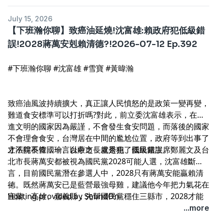
July 15, 2026
【下班瀚你聊】致癌油延燒!沈富雄:賴政府犯低級錯
誤!2028蔣萬安剋賴清德?!2026-07-12 Ep.392
#下班瀚你聊 #沈富雄 #雪寶 #黃暐瀚
致癌油風波持續擴大，真正讓人民憤怒的是政策一變再變，
難道食安標準可以打折嗎?對此，前立委沈富雄表示，在先
進文明的國家因為嚴謹，不會發生食安問題，而落後的國家
不會理會食安，台灣居在中間的尷尬位置，政府等到出事了
才不得不查，一言以蔽之，就是犯了低級錯誤。
立法院長韓國瑜、台中市長盧秀燕、國民黨主席鄭麗文及台
北市長蔣萬安都被視為國民黨2028可能人選，沈富雄斷
言，目前國民黨潛在參選人中，2028只有蔣萬安能贏賴清
德。既然蔣萬安已是藍營最強母雞，建議他今年把力氣花在
--
宜蘭、高雄、嘉義縣，先幫國民黨穩住三縣市，2028才能
Hosting provided by
SoundOn
在黨內勝出，拿到和賴清德正面對決的門票。
...more