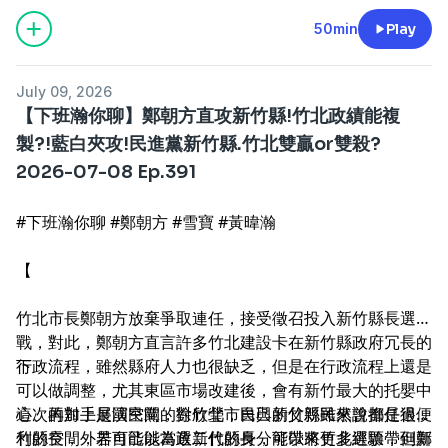
50min
Play
July 09, 2026
【下班瀚你聊】鄭朝方直攻新竹縣!竹北政績能複
製?!藍白夾攻!民進黨新竹縣.竹北雙贏or雙殺?
2026-07-08 Ep.391
#下班瀚你聊 #鄭朝方 #雪寶 #黃暐瀚
【
竹北市長鄭朝方放棄爭取連任，接受徵召投入新竹縣長選
戰，對此，鄭朝方直言許多竹北建設卡在新竹縣政府冗長的
行政流程，雖然縣府人力也很缺乏，但是在行政流程上還是
下
可以做調整，尤其東區市場改建後，會有新竹最大的托嬰中
心、再加上展演空間，對竹北市民與新竹縣民來說都是很便
這次的對手是國民黨的徐欣瑩，自己的父親雖然曾擔任過新
利的空間，若自己能當選新竹縣長，可以將竹北經驗帶到新
竹縣長，外界可能以為政二代的身分能帶來更多選票，但鄭