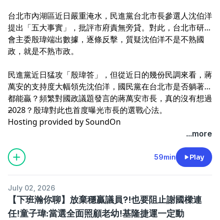
台北市內湖區近日嚴重淹水，民進黨台北市長參選人沈伯洋
提出「五大事實」，批評市府責無旁貸。對此，台北市研考
會主委殷瑋端出數據，逐條反擊，質疑沈伯洋不是不熟國
政，就是不熟市政。
民進黨近日猛攻「殷瑋答」，但從近日的幾份民調來看，蔣
萬安的支持度大幅領先沈伯洋，國民黨在台北市是否躺著選
都能贏？頻繁對國政議題發言的蔣萬安市長，真的沒有想過
2028？殷瑋對此也首度曝光市長的選戰心法。
--
Hosting provided by
SoundOn
...more
59min
Play
July 02, 2026
【下班瀚你聊】放棄穩贏議員?!也要阻止謝國樑連
任!童子瑋:當選全面照顧老幼!基隆捷運一定動