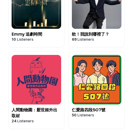
Emmy 追劇時間
欸！我說到哪裡了？
10
Listeners
69
Listeners
人間動物園：厭世姬外出
仁愛路四段507號
50
Listeners
取材
24
Listeners