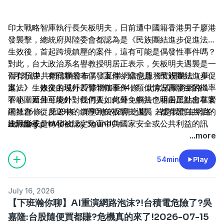
印太戰略智庫執行長矢板明夫，日前遭中國籍香港男子廖港
發襲擊，總統府與陸委會都認為是《民族團結進步促進法》
生效後，首起跨境鎮壓的案件，這有可能是偶發性事件嗎？
對此，台大政治系名譽教授明居正表示，矢板明夫遇襲是一
個有預謀、有同夥的非偶發案件，這也是《民族團結進步促
7月3日中共網信辦發布了《互聯網信息服務管理辦法（草
進法》生效後的域外長臂管轄事件，類似情況再發生的機率
案）》，條文由現行27條增加至94條，北京試圖將網路監
不小，而且可能針對任何人。此外，中共也藉由黑社會在管
管範圍延伸至境外，我們要如何避免觸法？明居正點出草案
理社會，從反送中的鎮壓到矢板明夫遇襲，都有黑白共治的
的第26條、第29條、第90條的陷阱之處，若是我們在網路
--
統戰影子。
上評論或是轉發被認定危害中共國家安全或公共利益的訊
Hosting provided by
SoundOn
息，可能都已觸法，正因為法律的文字與範圍模糊，會讓大
...more
家自我審查，達到寒蟬效應。
54min
Play
July 16, 2026
【下班瀚你聊】AI重演網路泡沫?!台積電危險了?吳
嘉隆:台股隨便買都賺?危機真的來了!2026-07-15