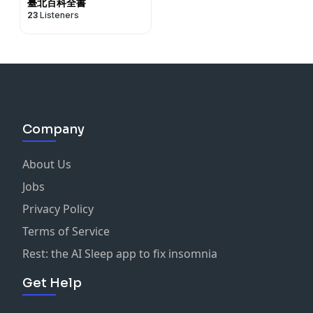
臺北百科全書
23
Listeners
Company
About Us
Jobs
Privacy Policy
Terms of Service
Rest: the AI Sleep app to fix insomnia
Get Help