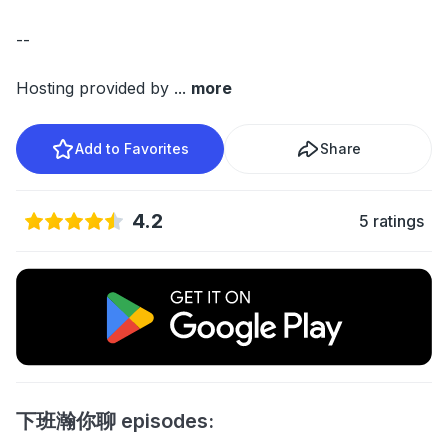
--
Hosting provided by
...
more
Add to Favorites
Share
4.2
5 ratings
下班瀚你聊 episodes: