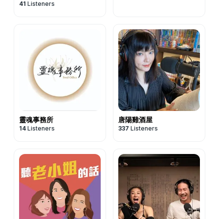
孤單。但老師說，他其實能力 90 分，卻只表達出 70 分。
有一百位排隊輪班吧。🤣
41
Listeners
合，你才能帶著天命去幫助別人。而最終的重點，永遠是
💕 案例三：放不下女兒的媽媽——真正放手，才是真正的
老師說全世界最貴的茉莉，就在法國的葛拉斯。這份香，剛
🕊️ 關於天使的幾個冷知識
#《仙姑行不行》綜合入口: https://portaly.cc/fairyokla
「幫助別人」，如果感應到這些卻不能幫助人，那也是枉
愛
好叫他堅定地留下來，做他熱愛的事。
• 天使有身體嗎？ 有，只是我們這個維度摸不到。有靈覺的
#《仙姑行不行》合作邀約請洽:
support@fairyokla.com
然。💸 沒修完的課題，會加利息帶到下輩子那萬一這輩子
一位媽媽來找我，說女兒高三要去英國念書，她沒辦法放下
🎨 摸香的奇蹟（二）：里昂的台灣畫家，竟然是仙粉！
人看得到，做療癒時也感受得到。
*緊急事件預約請加入官方Line並留下訊息:
的課題沒修完，會怎麼樣？Alice 的答案很暖：靈魂和宇宙
擔心。聽了細節，我才發現超過了一般程度：她每天叮嚀喝
到了美食之都里昂，Kay 的一位好朋友帶著她的畫來分享。
• 天使有固定大小嗎？ 沒有。祂可以依任務變大變小——就
https://lin.ee/O3VAaLk
其實沒有懲罰，只有學習；也沒有失敗，只有還沒完成的課
水吃飯、去學八字研究女兒的命、七成生活重心都在女兒身
她是台灣人，先生是法國人，以前在故宮工作，婚後定居里
像神明，行天宮外的關聖帝君非常高大，觀世音菩薩也常以
*最新消息都在私密官方粉絲團: https://reurl.cc/Y8KMdn
題。就算再怎麼「衰」，那也不是老天在整你。她也遇過有
上，還規劃好要幫女兒帶未來的孫子……女兒連高中都還沒
昂，開始用寫意彩墨結合金粉創作，融合東方美學與西方當
三層樓的高度顯現。
*官方IG: https://reurl.cc/KM1ybq
人累世曾勾結魔界，運被玉皇大帝扣住，得誠心誠意地道
畢業。
代感知，畫風自成一格。
• 為什麼天使有翅膀？ 因為祂要用「人類看得懂的方式」顯
歉、反省，甚至去擲好幾個聖杯，解完之後，運勢和投資各
我看了阿卡西，看到兩世。第一世她是女兒的奶媽，全心守
她摸香摸到兩支沒藥、茉莉、佛手柑、橙花，事業即將反
現。就像彌勒佛在印度本來是個帥氣的中東青年，傳到東方
方面才慢慢順起來、穩定下來。但那本質上不是懲罰，而是
候、終生未嫁；第二世角色對調，那世的女兒（即今生的女
轉，要綻放自己。老師一看她的星盤，上升天秤、金星守護
才變成大肚子的和氣財神。翅膀，是讓我們一眼認得出「這
讓你學會懺悔，願意重新相信與開始。不過她也提醒，課題
兒）是她的媽媽，因體弱早逝，讓她對「失去」留下深刻恐
在第一宮，超有美感。她的畫真的很有禪意，現場團員都搶
是天使」。
靈魂事務所
唐陽雞酒屋
就像欠錢，是會加利息的。這一世沒修完的功課，下一世很
懼。兩世累加：「我對她有責任」＋「她可能隨時會離開
14
Listeners
337
Listeners
著買。
• 天使說什麼語言？ Susu 說看起來很像法文或歐洲語系的
可能以大約 1.5 倍的難度再回來，尤其是跟父母、伴侶、孩
我」，就成了今天放不下的媽媽。
最可愛的是，她一見到我就喊出「Susu！」說她也是仙
草寫，但其實跟東方神明一樣是「心通」——用意識溝通，
子的關係。Alice也說，有些人查累世其實沒那麼嚴重，偏
阿卡西建議她把三七倒過來，七成專注放在自己身上，去旅
粉。😳（不是 Kay 介紹的喔，她早在那之前就在聽我們節
沒有語言限制。你講中文，祂就用中文回你。
偏這一世特別重，正是累世課題累積下來的結果。所以與其
行、去生活，是為自己去的那種。女兒前世就很獨立，開了
目了。）我們的節目，原來已經紅到海外了啦～
⚖️ 人能變天使嗎？天使會墮落嗎？
留到下輩子，現在開始修，反而輕鬆得多。那要怎麼更清楚
小畫室、喜歡畫畫，這一世也要去英國學藝術——她有能力
✈️ 摸香的奇蹟（三）：飛機上，五年前的學生
• 人能成為天使嗎？ 書上說不會，但 Alice 的實際案例是
地認出自己的課題？其實就回到最實在的一句話：此刻，什
走好自己的路。
出國當天，老師在飛機上累到閉眼休息，突然被一個女生叫
「會的」，就像人行善也可能成為土地公一樣。
麼事情是你想改善、想修正的？什麼缺點是你想改卻改不掉
💬 愛孩子，是讓他們長出翅膀、放手讓他們飛走。孩子的
醒：「你是國禎老師嗎？」
• 天使會變成人嗎？ 也會，但除非有特殊使命，否則待得好
的？哪段關係是你很想解決的？像是守不住界限、拒絕不了
人生是他們的，不是我們的延伸。
她是老師五年前的學生，這次帶媽媽去法國玩。母女倆後來
好的天使，通常不會想下凡（就像東方神明一樣）。