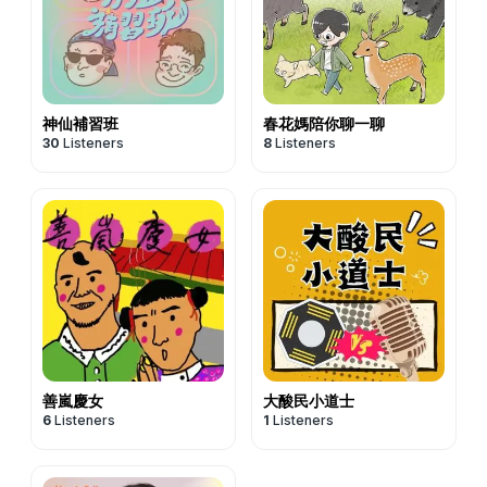
往往不是這一世造成的，而是靈魂帶著來的行李。
瘩都起來了(Kay之前跟先生住在里昂快20年)。
定，然後就走出去做決定了；不像我們，常常一件事要擲筊
但最美好的地方是，一旦你看見了根源，那個結，就開始慢
大家起鬨：「快問 Alice！」
擲到懷疑人生。😆 各有各的好啦。
慢鬆動。你不需要再用力去改變自己，只需要真正理解自己
Alice 閉上眼，看到一座很大的公園，旁邊有棟像博物館的
💫 寫在最後
為什麼是這樣，理解本身，就是療癒。
白色建築、一座銅製的裸體雕像，附近是高級住宅區，Kay
天使，雖然我們看不見，但祂一直都在。
如果你對阿卡西解讀有興趣，歡迎到「仙姑行不行」官網預
聽完當場驚呼：「那是我家附近的金頭公園！妳看到的全都
神仙補習班
春花媽陪你聊一聊
而且祂從不替你決定人生，只是默默把你的能量補滿，等你
30
Listeners
8
Listeners
約 Susu 的阿卡西解讀。名額不多，但更重要的是，其實很
一模一樣！」
自己鼓起勇氣、走出去。
多時候，我們自己的轉念，也是一種療癒。
更動人的是，Alice 說，她先生已經變成天使了，穿著一身
歡迎仙粉到 Apple Podcast給我們五星好評，也把這集分享
歡迎留言告訴我們：這幾個案例裡，你最有共鳴的是哪一
白衣、有白色翅膀，看起來很年輕、很有活力，正站在那座
給那個最近很需要被「補一點光」的朋友吧。👇
個？你覺得自己的靈魂，可能帶著什麼樣的行李來到這一
雕像旁等她。
世？👇
於是我們隔天就臨時把行程改去金頭公園。到了現場，那棟
#《仙姑行不行》綜合入口: https://portaly.cc/fairyokla
#《仙姑行不行》綜合入口: https://portaly.cc/fairyokla
白色建築真的超像博物館；那座雕像，其實是希臘神話裡半
#《仙姑行不行》合作邀約請洽:
support@fairyokla.com
#《仙姑行不行》合作邀約請洽:
support@fairyokla.com
人馬涅索斯擄走赫拉克勒斯之妻的故事，肌肉線條充滿張
*緊急事件預約請加入官方Line並留下訊息:
*緊急事件預約請加入官方Line並留下訊息:
力。
https://lin.ee/O3VAaLk
https://lin.ee/O3VAaLk
我們一群人走到雕像旁，Alice 對 Kay 說：「妳先生翅膀打
*最新消息都在私密官方粉絲團: https://reurl.cc/Y8KMdn
*最新消息都在私密官方粉絲團: https://reurl.cc/Y8KMdn
開，從背後抱著妳。」
*官方IG: https://reurl.cc/KM1ybq
善嵐慶女
大酸民小道士
*官方IG: https://reurl.cc/KM1ybq
Kay，哭了。
6
Listeners
1
Listeners
（後來我們還虧她先生：「欸你也太閒了吧，每天悠悠哉
哉，旁邊還有小天使幫忙。」原來他是「療癒天使」等級