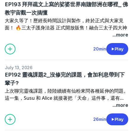
信」、離開卻哭著道謝的踢館個案，還有療癒到在別的星球
EP193 拜拜疏文上寫的娑婆世界南贍部洲在哪裡_ 佛
📜 為什麼大家都叫祂「大道公」？宋孝宗封號與閩南稱謂
的她，同樣的課題換個肉身又來考你一次
教宇宙觀一次搞懂
的由來
我們都在把自己的人生，活成最高的版本。願你也能把能
大家久等了！歷經長時間設計與製作，終於正式與大家見
🐉 點龍睛、醫虎喉：興濟宮的眼科藥籤，與黑虎將軍為什
量，拿回到自己身上。✨
面！ 🔥三太子護身法器 正式開放販售！融合三太子四大神
麼是黑的
器✨ 火尖槍✨ 乾坤圈✨ 混天綾✨ 風火輪，將守護、破
...more
🧵 一條絲線隔空診脈，識破皇帝綁在貓身上的考驗，治好
七夕限定贈禮🎁
煞、開運、願力加速顯化的象徵融入其中，希望陪伴每一位
文皇后
去年仙姑行不行企劃、大受好評的月老加持星耀紅線，為了
有緣人，成為生活中的守護力量。購買連
20min
Play
🌌 現在的神明為什麼比較不容易顯靈？從維度物質化聊到
此次七夕再次推出，即日起購買星耀紅線就送母娘指定特調
結:https://goodtime.college/product-category/select/
外星人與意識移動
「香遇·˙愛情能量精油」2ml乙瓶(價值490元)
✨ 三款共同守護能量✅ 護身開運✅ 破煞除障✅ 穩定風水
💊 保生大帝可以求什麼：選醫生、求順產、醫護人員求平
另外，考量有些仙粉家中沒有擴香機，我們還特別準備了象
July 13, 2026
磁場✅ 擋小人、避負能量✅ 守護家運平安✅ 協助孩子專
安，藥籤怎麼用
徵魅力、富貴與好姻緣的「牡丹花擴香膏香掛」要送給前
EP192 靈魂課題2_沒修完的課題，會加利息帶到下
注與穩定✅ 加速願力顯
🥟 祂喜歡的供品居然是包子！還有聖號「金闕御史萬壽無
100名訂購星耀紅線的粉絲。這個七夕，讓紅線牽起緣分，
輩子?
化..............................................................拜拜疏文上寫的「宅
極保生大帝」持念 36 遍
讓香氣打開心門。
上次聊完靈魂課題，陸陸續續有仙粉來問各種延伸的問題。
居娑婆世界南贍部洲」，到底是什麼意思？在哪裡？Alice
從失去雙親的少年到人人可依靠的醫神，祂走的一直是同一
把好人、好事、好緣分，一起請回家。💗
這一集，Susu 和 Alice 就接著把「天命」這件事，還有一
在 15 年前的祈福法會上第一次看到這行字，納悶到現在終
條路：看見苦，就想辦法解。✨
購買連結:
路陪著我們的守護靈、守護天使，好好再聊一下。🌀 追求
...more
於認真查了。這一查不得了，原來短短八個字，藏著一整套
📎 本集也分享昭元宮金桂園園區建設的護持資訊，詳見資
L尺寸(適合手圍約15.5～19.5cm)
神通，有時候是在逃避人生很多人非常熱衷追求天命，希望
佛教宇宙觀，還一路連到西遊記、卡巴拉、北歐神話和阿凡
訊欄專案表單: https://forms.gle/eKSTLcrx3C5dABmw9
https://www.fairyokla.com/product/redthreadoil1/
自己能通靈、能收到高維或神佛的訊息、擁有一些特殊能
26min
Play
達！本集重點：🪷 「娑婆世界」為什麼又叫「忍土」？眾
善心不在金額大小，發心也不需要比較，隨喜隨緣、量力而
M尺寸(適合手圍約14～18cm)
力。但Alice 都提醒：這背後，有時候藏著一種「靈性逃
生的忍與佛菩薩的忍，差在哪裡 🏔️ 須彌山與四大部洲：我
為就好。 若目前不方便參與，也歡迎把這份訊息分享給身
https://www.fairyokla.com/product/redthreadoil/