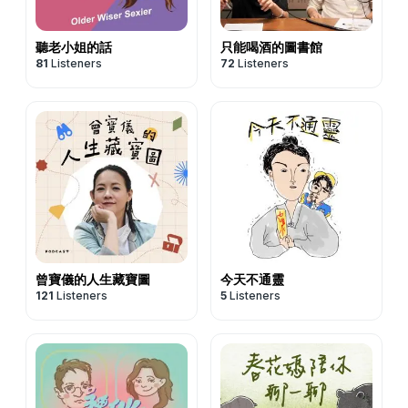
別人、過於追求完美，這些你知道有問題、卻一直跨不過去
🕯️ 案例四：反對修行的丈夫——修行不是讓你跟身邊的人
在巴黎跟老師約碰面，希望能再度摸香，女兒摸到兩支沒藥
• 天使有不能做的事嗎？ 有。祂不能違反宇宙法則與當地律
的地方，就是你當下的靈魂課題。💫 靈魂從來不是來追求
越走越遠
＋桂花，媽媽摸到快樂鼠尾草＋沒藥。
法（一個證據確鑿的吸毒犯，天使也沒辦法讓他不用坐
滿分的其實靈魂從來不是來追求滿分的，而是來體驗的。
聽老小姐的話
只能喝酒的圖書館
一位走在靈性路上的女生來找我，說先生非常反對她拜拜打
五年前老師幫她問香時，她正處在感情低潮，解藥是茉莉。
牢），也不能違反我們的自由意志。老師說，如果療癒做到
81
Listeners
72
Listeners
Susu 說，她以前還不認識 Alice 時，曾問過一位算命老師
坐，覺得她走火入魔。她還被宮廟告知婚姻一年內可能結
後來她真的順利結束了那段關係，重新開始一段美好的愛
你很累，你完全可以跟天使說「請祢回去，我真的累了」。
「我的人生使命是什麼」，對方只回她三個字：「你是來體
束，她不認輸，想靠修行改變。
情。如今人生又走到一個轉折，事業即將突破。緣分真的很
• 什麼是墮落天使？ 不是那部電影喔。是當天使偏離了神聖
驗的。」當下她覺得這帽子扣得好大，但現在懂了，不管好
我看了阿卡西，上一世兩人也是夫妻，先生是老實的木工。
奇妙，好久不見，竟然在飛機上重逢。
的狀態、離開了光與愛，祂就變成另一個頻率，沒辦法再做
的壞的、快樂的痛苦的，其實都是來體驗的。人生的功課，
她建議先生去觀音寺為重病婆婆祈福，先生卻在廟裡遇上江
🔮 六支沒藥，老天爺到底想說什麼？
服務與療癒了。
能到 80 分就已經很完美，不必逼自己滿分，那樣反而沒有
湖郎中，花光積蓄買了假藥，婆婆還是走了，留下一大筆
你發現了嗎？這幾趟摸香，前後總共出現了大概六支沒藥。
💛 天使怎麼看我們？像一個溫柔的保母
喘息的空間。而所有課題的第一步，往往就是願意誠實地看
債。先生把一切怪在老婆和神佛身上，從此對宗教深惡痛
沒藥是一支很特殊的精油，它預表「翻轉與突破」，像聖經
Alice 說，能量好的天使，不會給你任何負面情緒，而是站
見自己的問題，也願意接納別人給你的意見。很多人根本不
絕，心門緊閉。那份創傷帶到今世，他一聽到靈性就本能反
裡過紅海，人生會遇到困難，但你終將跨越。它被說成是
在更高的視角，幫你把自信、能量、情緒慢慢調回穩定。
覺得自己有問題，光是能開始看見，本身就是很重要的靈魂
感。
「地球與天堂的橋樑」。
聽起來，祂有點像個保母，看著我們在地球生活、成長、體
課題了。#《仙姑行不行》綜合入口:
我請瑤池金母協助療癒那一世——把柴火弄濕，讓他晚了一
老師說：「沒有壓縮，就不會有成長；有痛苦，才會成
驗，給我們光與愛，最終希望我們找到回家的路。
https://portaly.cc/fairyokla#《仙姑行不行》合作邀約請
個時辰到廟，完美錯開郎中，好好送走了婆婆，夫妻心結化
長。」
但祂有一個很重要的特質：祂不會幫你做決定。
曾寶儀的人生藏寶圖
今天不通靈
洽:
support@fairyokla.com
*緊急事件預約請加入官方
解，後來他甚至開始雕觀音像。阿卡西給她的建議：偶爾邀
所以如果你現在正在痛苦當中，別擔心，一切都會變好的。
指導靈會在無形中給你「靈光一閃」；天使不會。你問祂
121
Listeners
5
Listeners
Line並留下訊息: https://lin.ee/O3VAaLk*最新消息都在私
先生去大廟當作約會，只說「來這裡我覺得很平靜」就好，
整個人類的集體意識，都正在翻轉。
「A 還是 B」，祂不會直接告訴你選哪個，祂會把你的能量
密官方粉絲團: https://reurl.cc/Y8KMdn*官方IG:
讓他自然感受到信仰帶給妳的是安定，不是把妳帶走。
👼 最催淚的時刻：Kay 先生的忌日，與金頭公園的天使
調整好，讓你自己有足夠的智慧、勇氣與力量，去為自己的
https://reurl.cc/KM1ybq
💬 修行不是讓你跟身邊的人越走越遠——而是讓你帶著更
我們從馬賽進里昂那天是星期二。中午吃飯時，Kay 突然心
人生負責。（Alice 接到的訊息是：「我守護你，但要決定
多的智慧，把愛的人一起帶在身邊走。
頭一緊，跟我說：「Susu，今天是我先生的忌日⋯⋯這是
的是你。」）
這四個案例，背後都有同一個核心：執著、恐懼、放不下，
我們一年前排行程時，完全沒算過的事吧？」她整個雞皮疙
也難怪西方人比較習慣獨立思考——他們禱告、讓內心安