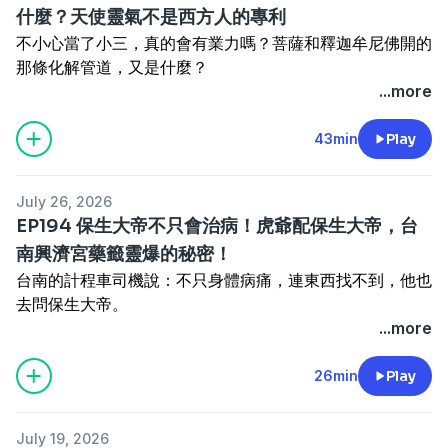
什麼？天使靈氣不是西方人的專利
不小心當了小三，真的會有業力嗎？菩薩和釋迦牟尼佛開的
那條化解管道，又是什麼？
這集是意外錄成的。Amber本來只是來拿三太子法器，卻
...more
被我們臨時拖進來，請她來談談最近她接的一些天使靈氣的
案例。我們從天使靈氣一路聊到小三業力與感情，沒講稿、
43min
Play
一開錄就停不下來。聽完後你會更清楚知道：天使靈氣真的
不是西方人的專利，觀世音、媽祖、玄天上帝，其實也都是
July 26, 2026
「揚升大師」。
EP194 保生大帝不只會治病！虎爺配保生大帝，台
本集重點：
南興濟宮藥籤靈爆的秘密！
⚖️ 當小三、當小王真的有業力嗎？不知者是否無罪，知道
台南的計程車司機說：不只身體病痛，連東西找不到，他也
之後又該怎麼辦 🕉️ 菩薩開的化解管道：持誦楞嚴咒、多行
去問保生大帝。
善，以及誠實面對這段感情的抉擇 👼 天使靈氣不是西方人
原來這位「大道公」在中南部是全方位的信仰。這集 Susu
...more
的專利：它和阿卡西差在哪？為什麼大家最想要的是被理解
和 Alice 從台南興濟宮的參拜聊起，帶大家認識這位歷史上
🪷 原來很多神明都有肉身經驗：觀音是妙善公主、綠度母
真實存在、又在天界跟華佗學醫的醫神。
26min
Play
是文成公主、佛陀是悉達多太子
本集重點：
⚔️ 聖女貞德、媽祖、玄天上帝，竟然也都是揚升大師
🩺 北宋神醫吳夲：13 歲失去雙親而立志學醫，從瑤池金
💌 Amber的天使療癒案例分享，那位進門說「我不相
July 19, 2026
母、太上老君手中習得的一身本領