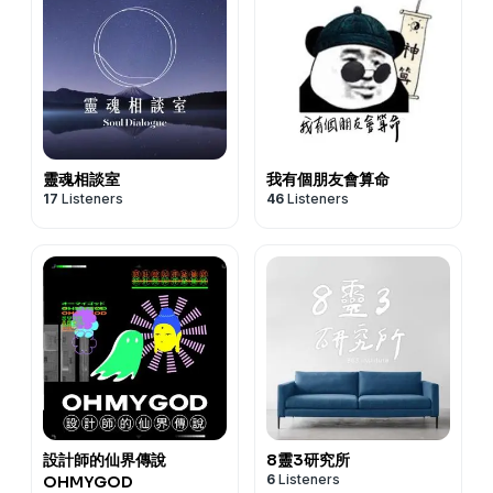
#《仙姑行不行》合作邀約請洽:
support@fairyokla.com
4.迪瓦庫｜愛與智慧之光 💛 祂是七道光裡「第二道光・愛
#《仙姑行不行》綜合入口:
https://portaly.cc/fairyokla
後總是選擇正向，但那個反向的聲音會冒出來叫她「別管
完解讀後，終於明白自己恐懼的根源，現在已比較釋懷了。
家庭啦😆），甚至還參加過十字軍東征。
更妙的是，Alice 發現：有些守護天使，自己其實還是「小
*緊急事件預約請加入官方Line並留下訊息:
與智慧」的擁有者，幫我們驅除身體疾病，更幫我們用智慧
#《仙姑行不行》合作邀約請洽:
support@fairyokla.com
了、管他去死」。她一直在想：我為什麼要當人？痛苦的意
💬 有時候，伴侶讓你窒息的執著，背後藏著你不知道的累
而那座 1200 多年的修道院，安放著抹大拉瑪麗亞的聖物。
學生」。 祂的能量還沒調整好，沒辦法適時給主人力量，
https://lin.ee/O3VAaLk
去理解「為什麼我會遇到這件事」。據說祂特別支持療癒
*緊急事件預約請加入官方Line並留下訊息:
義是什麼？人活著的價值又是什麼？這類人往往帶著強烈的
世故事。當你理解了根源，那份執著就開始慢慢放下。
它不像一般歐洲教堂金碧輝煌，反而非常樸實，白色的石雕
但還是被安排來守護，因為這正是祂自己要學習的功課。祂
*最新消息都在私密官方粉絲團: https://reurl.cc/Y8KMdn
師，想發展療癒能力的人很適合連結祂。
https://lin.ee/O3VAaLk
孤獨感、早熟、思維敏銳。。共感強、很會安慰人。 這類
🎋 案例二：自我鞭打的管家——對別人最嚴格的地方，往
滿牆，中古世紀大家不識字，就用石雕把聖經故事「畫」出
在守護我們的同時，也在跟我們一起成長。
*官方IG: https://reurl.cc/KM1ybq
🛸 最後的彩蛋：原來還有「星際療癒者」
*最新消息都在私密官方粉絲團:
https://reurl.cc/Y8KMdn
人對別人的痛苦特別有感，Alice每次諮詢都會哭上半天。
往也是對自己最嚴格的地方
來教化百姓。
🧙‍♂️ 「星際大師」甘道夫出場了
課程裡還帶到一個層級，星際療癒者。Susu 第一次聽到也
*官方IG:
https://reurl.cc/KM1ybq
別人跟他聊完會覺得身心舒暢、像得到慰藉，內心也常有一
一位修行很認真的女生來找我，說她想把「有條件的愛」升
更特別的是，這裡是歐洲朝聖之路的起點之一，地上有貝殼
說回開頭。天使靈氣課程裡，除了連結療癒天使，也可以連
愣住：「外星人嗎？」答案是：對，但是好的外星人。😆
種「不做不行」的驅動，容易犧牲自己去幫別人。所以他們
級為「無條件的愛」。她在公共場合會自然地批判別人，批
圖案，象徵著從這裡一路往西班牙朝聖的路。老師在地下室
靈魂相談室
我有個朋友會算命
結「星際大師」。
祂們來自不同星系，一樣抱著協助地球揚升的心。
最需要學的，反而是好好愛自己、重視自己的時間；在幫人
判完又立刻批判自己：「我修行這麼久，怎麼還是這樣？」
17
Listeners
46
Listeners
點了根蠟燭，待了快二十分鐘，說整個心都平安了下來。
Susu 覺得自己有一世可能是外星人，就想說「那我來連結
其實很多揚升大師也曾在地球以外修行，就像觀音是從金星
諮詢時，也要記得把課題還給對方，離開的當下就把能量切
批完他人，再鞭打自己，無限輪迴。
🍷 摸香的奇蹟（一）：那位哭爆的品酒導遊
以前待過的外星球長老好了」，想找個厲害的。結果出現的
來的。祂們的形式很多元：可能高大如觀音佛祖，也可能是
乾淨，不要把別人的能量一直攬在身上。🕊️ 有敏感體質，
我看了她的阿卡西，兩世都是管家，一世在中國、一世在歐
我們這團有一位很專業的中文品酒導遊。他坐在老師旁邊，
就是甘道夫。😆 白髮白鬍白袍、非常巨大、慈祥地看著
一大票小小的外星人，拿著小錘子敲敲打打幫你修復身體痠
就一定要走身心靈嗎？不一定。很多人接到訊息，說神明要
洲，兩次照顧的孩子都不幸離世（火災、瘟疫），她深信是
聊著聊著就想摸香。老師請他報幾個數字，對應出來的是，
她，還透過心電感應告訴她：那位要被療癒的同學，眉心輪
痛，超可愛。🥹
他當乩身、當代言人，問是不是非做不可？其實現在這個世
自己的疏失。這份罪咎帶到今生，讓她必須控制所有變數、
百里香（勇氣不足）、永久花、沒藥，解藥是茉莉（自
需要再打開一點。
💫 你想呼喚哪一位大天使&揚升大師
代已經可以選擇了。十五年前也許人手不夠、沒辦法，但現
盯緊每個細節。我在阿卡西裡看到一個竹籠子罩著她，一根
信）。
至於 Susu 自己的療癒天使，是「一黑一白」兩位，有種一
來協助我們療癒的，不只有天使、大天使，還有這些「畢業
在靈性大爆發，你可以選擇不要。因為有敏感體質，不等於
一根是她自己編的——既是保護，也是囚禁。
老師委婉地說：「你內心有些事正在處理跟突破，但潛意識
陽一陰、男女性別的感覺，每次來都手牽手一起出現，超
了還回來當老師」的揚升大師，甚至是對地球友善的星際療
時機成熟。感應能力，像通靈、聽得到看得到，其實只是一
她說想把籠子拿掉。於是我做了靈魂療癒，改寫那兩世的結
希望你繼續往前。重點是，你要更有自信。」
美。（Alice 推測：黑天使可能是 Susu 那位「黑天使高
癒者。說穿了，祂們就是我們本來就認識、只是維度更高的
個「感知工具」，它不等於靈性智慧，也不等於心智成熟。
局，讓孩子們都安然無事。那份揹了不知多少世的罪咎，慢
話一說完，他突然淚眼汪汪，一直掉眼淚：「精油怎麼這麼
我」派來打工的，後來就一直跟著她了。）
那些神佛。
有時候祂讓你看得到、聽得到，反而是給你一個考驗：當你
慢鬆開了。
懂我？」
順帶一提，Alice 因為幫人諮詢太多，她的療癒天使每次都
突然覺得當人類的我們好幸福啊，有這麼多的高維能量守護
具備這樣的能力，你會不會自我膨脹、看不起別人？一定要
設計師的仙界傳說
8靈3研究所
💬 你對別人要求嚴格，代表你自己也在意那件事。那份嚴
原來他正在猶豫要不要留在法國，想家、單身、在異鄉難免
不一樣——我們笑說，那根本是一整個「天使軍團」，大概
著我們!!。 🙏
6
Listeners
OHMYGOD
通過這些考驗、真正具備靈性智慧，把感知能力和智慧結
苛的背後，不是傲慢，有可能是來自一種很深很深的恐懼。