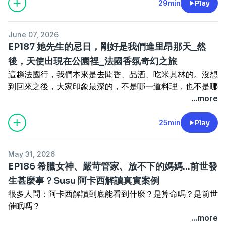
自己在星際的大海裡，像在搖籃裡晃啊晃。
29min
Play
它的全名是「奧修禪宗塔羅牌」,一樣是 78 張的框架,但奧
Alice分享了一個真實案例：去年有位高中男生來諮詢，身
很緊、有種被重擊的感覺，那就是靈魂逼你停下來，重新看
著我們的，到底是誰？那如果高我不常在身邊，是誰在陪我
但身體很誠實。做天使療癒的時候，整個人熱熱的，本來手
修把禪宗的理念裝了進去,用西方心理學來講東方的禪。
上有個「外星球的靈魂」，長得像浩克，卻是紫色的，脾氣
見真正的自己。
們走過這些課題？Alice 說，高我其實不會一直跟著你，祂
腳冰冷的 Susu，那幾天手熱到不行。到了第三天，畫面才
它最迷人的地方是，它喚出的是你潛意識的答案,不是別人
暴躁、不甘願被轉換。後來在觀世音菩薩與米迦勒的協作
三是
夢境和直覺
。當你的意識層面在逃避，它就會透過夢來
各過各的日子，通常在重大危難、或你呼喊祂的時候才出
June 07, 2026
慢慢出現，也因為太好奇，下課後 Susu 還跑去買書，認真
塞給你的答案。
下，這個「紫色浩克」被溫柔地送去「別的地方進修」，孩
傳遞；而那些一閃而過、事後才「啊我怎麼沒注意」的直
現。像Alice的高我，是兩年前她被外星球、魔界訊息干擾
EP187 她先生的忌日，剛好是我們進里昂那天_然
查了一件事：天使，到底是什麼時候開始存在的？
Kaya 說,解牌就像跟自己的靈魂對話。當你說出的那句話不
子的情緒也跟著穩定。斷開，從來不是消滅，而是各自安
覺，其實也是一種提醒。
時才現身的，因為平常有觀世音菩薩在身邊，高我覺得「你
後，天使出現在公園裡_法國香氛奇幻之旅
📜 天使，不是現代才被「發明」出來的
是來自頭腦、而是來自內在時,會全身起雞皮疙瘩 ✨
好。
🚦 卡關，不是懲罰，是靈魂的「剎車系統」
自己的智慧能解決，我不用出現」。有趣的是，Susu 那次
這趟法國行，我們本來是去聞香、品酒、吃米其林的。沒想
從歷史看，人類對天使的理解，早得超乎想像：
😮‍💨 最多人抽到的兩張牌:壓力 & 控制
3.拉斐爾｜療癒大師 💚 關鍵字就是「療癒」。不只身體，
很多人覺得「別人都很順，就我一直卡關」，好像被懲罰
上天使靈氣連結不到，也是叫喚了高我，才出現那位黑白天
到回來之後，大家印象最深的，不是哪一道料理，也不是哪
• 蘇美文明（西元前 3000 多年）——就記載了「神的信
這兩張幾乎是現代人標配。 核心都在講「完美主義」--想把
連情緒、關係、靈魂層面都能修復。失戀、生病、精氣神耗
了。但 Alice 說，卡關其實是靈魂的剎車系統：不管你是跑
使來幫忙。你可能會想：高我不在身邊，又沒被呼喊，怎麼
一支精油，而是在一座公園裡，一個已經變成天使的人，等
...more
使」。祂不是人、也不是神，是介於兩者之間的存在，像一
每件事做到完美、不能失控,然後默默把痛苦往自己心裡
損時可以連結祂，祂甚至能療癒受傷的動植物，還能保護旅
太快還是跑太慢，它都在說「你現在的模式不對，先停下
會知道我發生什麼事？Alice 說，我們不能用人類的維度去
著他的太太。
座橋，連結人與更高的世界。
吞。
行平安。
來，向內看，再出發」。
想這件事。高我和神明一樣，能同時接收非常多訊息。就像
🌿 先說，為什麼會有這趟旅行
25min
Play
• 亞述文明（西元前 900 年）——留下的石雕裡，出現了經
奧修想提醒我們的是: 👉 留一點空檔,事情才有辦法自然呼
4.烏列爾｜智慧與光明 💡 祂給的是智慧、洞察與靈感，那
有時候卡關，是因為你在違背自己的內心，活在別人的期待
很多人出車禍、整個人翻滾卻毫髮無傷，問是不是有菩薩保
這次是跟著國禎老師走的「法國香氛深度之旅」，外加美食
典的「人身＋背後翅膀」形象，代表一種守護的力量，看守
吸。 👉 不是叫你別做,而是別想著「同時」把所有事情做完
種卡很久、突然「靈光乍現、我懂了！」的瞬間。我們也聊
裡；有時候是時機還沒成熟，靈魂知道你還需要更多沉澱和
佑，菩薩就是會知道。你有事，祂就是會知道，然後即刻出
米其林。老師帶著幾位精油大師班的學生，加上對香氛、對
國土、守護人民。
美，列出優先順序,一件一件來。
到 AI 🤖：很多人感情卡關時會問 AI 怎麼回訊息，因為它
鍛鍊；有時候是你一直向外求，重複問各種老師同一個問
現。守護靈則是從出生就一直都在，陪你一起成長，你成
May 31, 2026
美食有興趣的夥伴，一行十九個人，從馬賽進、往里昂走。
• 波斯文明（西元前 600 年）——天使系統更完整了，出現
🐢🌸 現場開牌!宇宙這一刻想讓我們看見什麼?
很中肯、不帶批判。烏列爾想說的是：靠 AI、靠靈感都
題，只希望聽到自己想要的答案，卻不願面對真正該解決的
長，祂也跟著成長，像是在旁邊幫你加油的角色。祂會在你
EP186 希臘女神、嚴苛管家、放不下的媽媽...前世發
這個行程其實一年前就在策劃了，當時在精油問香課程裡，
清楚的階層：造物主之下有「七位豐盛之神」（第一層天
• Alice 抽到「開花」:一位身心靈具足的女神,黑白髮代表陰
OK，但重點是把得到的東西內化成自己的智慧，真的下定
自我價值感和匱乏感。
既有的能力上加分，或幫你補齊比較缺乏的部分，但你自己
生甚麼事？Susu 阿卡西解讀真實案例
大家起鬨請旅居法國的kay，幫忙規劃「一個一年後的香氛
使），再來是管理地球心靈與物質的存在（第二層），最後
陽平衡,袖子上滿是種子。意思是Alice已經累積夠多了,做好
決心去解決問題。
✍️ 那要怎麼面對它、放下它？
也要付出一點努力，它才會顯現出來，互相呼應。不過守護
很多人問：阿卡西解讀到底能看到什麼？是算命嗎？是前世
旅行吧」，沒想到一轉眼，去了、也回來了。😆
是守護每一個人的天使（第三層）。
你自己,就會有人想成為你的樣子 🌸
這四位剛好對應人生四種狀態：害怕、受傷、迷惘、卡關，
Alice 的建議是：把它寫下來。拿一張紙，左邊寫下要改的
靈通常需要具備一些靈通或感知，才比較容易連結到。守護
催眠嗎？
🌬️ 在法國，精油不是高大上，是日常
你會發現，不同文明其實都在講同一件事：人類，一直被一
• Susu 抽到「烏龜」:背著一身責任在草叢裡走。但烏龜的
大天使都能來接住我們。
問題，右邊寫下你打算用什麼方法、花多久時間去達成。
天使給的是自信、溫暖、光與愛，守護你的能量場和氣場，
都不完全是，阿卡西紀錄更像是一部靈魂的履歷表，你這一
...more
國禎老師 2019 年就到法國學精油，這次異地重遊，整個人
種力量保護著。
家就在牠身上,所以，Susu隨時隨地都可以休息,照自己的步
🌌 揚升大師
Alice爆料說她以前脾氣很差，就給自己設定「兩年把脾氣