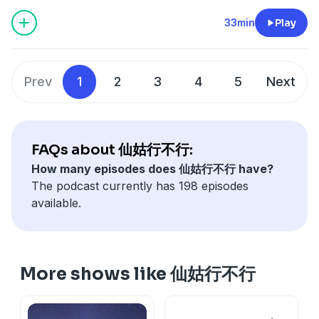
讓你從低迷變得振作。而且相較之下，守護天使會給你比較
世為什麼是這樣的人、為什麼跟某些人糾纏不清、為什麼有
親切到不行。他說，南法、甚至整個法國，處處都是植物的
而且不只西方。東方最早也有天使的概念，只是祂不一定有
調走就好 🐢
祂們曾經在地球上活過、完成了靈性修煉、揚升到更高維
改好」。方法很具體：想生氣的時候先深呼吸，然後站在對
多訊息，像是天使數字、看到羽毛這些暗示，所以現階段要
某些揮之不去的恐懼或執念，裡面幾乎都有答案。這集我們
33min
Play
香氣：
翅膀，叫做「天神的使者」，就像天界的文武百官，幫神明
💗 這一張,送給所有的仙粉
度、不需再輪迴，卻選擇留下來陪我們。Susu 的比喻很可
方的角度想「他為什麼會這樣講話」。以前她會對男朋友鬼
連結，守護天使通常相對容易一些。🌧️ 那真正「帶天命」
以四個真實案例跟大家分享，每一個都讓我印象非常深刻。
• 絲柏——南法很特殊的植物，梵谷的星空裡畫的就是它，
辦事。後來「天使」這個名字，才慢慢被西方拿去用。
而宇宙要給各位仙粉(沒錯,就是正在看的你)的牌是「愛人」
愛：祂們已經「畢業」了，卻回來當老師、當學長姐。 😊
吼鬼叫，後來學會好好溝通：「你這個行為讓我不舒服，能
的人有什麼特徵？從 Alice 自己的經驗看，帶天命的人常有
你可能在其中某個人身上，看到一點點自己。
代表冥王星、代表靈魂的覺醒。老師一入住莊園，摸香第一
再往後，基督教、猶太教、伊斯蘭教三大宗教，其實源頭相
牌💗
而且你一定認識祂們，耶穌、佛陀、觀音、聖母瑪利亞，其
不能避免？」Susu則是相反的課題。她在上一段婚姻裡總
這些痕跡：小時候的生活比較苦、比較早熟外，也是敏感體
🐚 案例一：希臘女神 Rebecca——他不是控制你，他只是
支抽到的就是絲柏，超有共時性。
通，全都有天使的記載。伊斯蘭教甚至形容：天使多到像下
「愛人」這張牌想說的是: 我們很常因為愛別人而拼命付出,
Prev
1
2
3
4
5
Next
實都是揚升大師。今天挑四位：
是忍辱負重，對方冷暴力，她就默默等對方情緒好了再溝
質、從小容易受到干擾。 Alice 小時候一放下來就狂哭，連
怕再失去你
• 橄欖樹——代表和平，像遞出橄欖枝。
雨一樣，像雨滴一樣落到地球。 講的就是，這個世界，充
然後偷偷期待對方回報。但如果你會在意回報,代表你還不
1.白度母｜觀音的眼淚化現 🤍 祂跟綠度母一樣，是觀音二
通。長期壓抑，其實很內傷，甚至會影響喉輪、臍輪。她的
飛機飛過、電話響都會爆哭，媽媽說超級難帶，連上廁所都
Rebecca 來找我，是因為先生太黏、太沒安全感，讓她壓
• 迷迭香——路邊隨手就能折一段，搓一搓、聞一聞，整個
滿了我們看不見的存在。
夠覺得「自己值得被愛」。
十一滴眼淚化成的，具備慈悲、長壽與療癒的能力，傳說有
課題，反而是學會「敢開口、把話講出來」。
得背著她。高中三年，她幾乎每兩週就去廟裡收驚，回到家
力很大。我開始解讀，看到一個奇異的畫面——她是希臘女
人都放輕鬆了。
👼 重點來了：守護天使 vs 守護靈，差在哪？
仙粉們真的都太願意為別人付出了，所以這集想送你一句
「七眼智慧」，能看見所有眾生的苦難。身體卡關、療癒卡
你會發現，情緒的控制、學會拒絕，這些聽起來很小的事，
常常頭皮發麻、全身發冷、不太舒服，卻不知道自己其實是
神阿芙洛狄忒（即維納斯），金髮碧眼、從海裡走出來。那
陽剛的松、刺松，柔性的薰衣草、迷迭香⋯⋯老師說，這是
• 守護靈是「功能性」的，大部分來自不同星球的動物，有
話:付出很好,但記得回到自己身上,讓你做的每件事,都是發自
FAQs about 仙姑行不行:
關、需要內心安定時，很適合呼喚祂，像一位慈祥的媽媽。
做起來可能比看八字易經還難上好幾倍，往往要花好幾年。
被無形干擾。媽媽到處打聽哪裡有廟，帶她跑過好多地方收
是我第一次看到歐洲神話的前世。
一個陰陽非常調和的場域。把自己丟到這樣的環境裡，人就
特殊任務（幫你口才變好、運氣變好、體力變好），而且一
於愛你自己。這樣,你就不會失望了。因為你只是純然地,把
2.聖哲曼｜紫色火焰的守護者 🔥 Alice兩年前就連結到聖哲
How many episodes does 仙姑行不行 have?
💫 我們不需要當救世主
驚，有的效果也很有限。她說這類孩子往往是「天界下來的
那一世，她先生是考古學家，在古籍圖像裡愛上她的形象，
自然被淨化了。
隻守護靈只守護一個人。
愛給出去。
曼，去到祂的城堡，大到不行、義式羅馬風格、還有噴水
The podcast currently has 198 episodes
靈魂課題，從來不是要你去當拯救世界的救世主。它可能就
靈魂」，天線一直開著，訊息不斷進來，所以容易不安、煩
連本人都沒見過，就愛上了這個無法真正擁有的女神。再往
（至於我有沒有靈魂覺醒？我不知道欸，我只記得紅酒怎麼
• 守護天使是「大愛」，祂不管功能，而是給你自信、光
🔮 好消息!Kaya 即將進駐「仙姑行不行」
池，原來祂跟煉金術有關，非常非常有錢。祂的屬下給了
available.
是你一直卡著過不去的那一關：情緒、關係、愛不愛自己、
躁。Susu 家老大也有類似跡象，從小就很容易被聲音嚇
下看，清末民初上海灘，兩人終於相遇——他是畫家，她是
分四種等級。🤣 Alice 倒是說她收到聖母瑪利亞的訊息，
芒、整體能量的提升，偏向脈輪上的調整。而且一位守護天
她會開放一些奧修禪卡諮詢時段,線上、實體都可以,讓大家
Alice一團紫色火焰，可以清除負能量、形成保護結界（很
覺不覺得自己配得。只要你能真正過關，這一世的課題，大
到。他們的日本朋友雅子的女兒也是這樣的體質，每天早上
人體模特兒，卻被戰亂生生拆散，他帶著遺憾過完了那一
唉，我真的有點慚愧。）
使，可以同時守護好幾個人，五個、十個、二十個，甚至一
透過奧修禪卡,解開人生卡關的那些疑惑 💫 名額有限,想預
像我們熟悉的金光神咒）。
概就解掉七、八成了。
起來會噁心想吐、沒辦法上學，持續了好幾年，因為雅子女
生。
⛪ 維澤萊：老師的「前世」，與抹大拉的修道院
百個都有。
約的仙粉可直接在以下連結報名喔🙋‍♀️
3.波西亞｜正義與機會的女神 ⚖️ 祂跟聖哲曼是工作夥伴
而人生卡關的時候，一定要幫自己找一個出路。可能是靜心
兒本身是從魔法界、巫女那邊來的。對生命真相有強烈的追
好不容易這一世在一起了，所以他緊緊抓著她。不是控制，
我們去了一個叫「維澤萊」的古鎮。一進去，老師就覺得超
所以 Alice 說，這有點像「地基主」的概念：一位地基主，
https://tinybot.cc/fairyokla/product/kaya/
（不是情侶喔😆），一起使用紫色火焰，像「法官」的角
More shows like 仙姑行不行
打坐、頌缽銅鑼浴、瑜伽慢跑，把悶住的情緒發洩出去；也
尋。 Alice 從小就覺得自己好像不屬於這個世界、和周圍格
是太害怕再次失去。
熟悉，問 Alice：「我有在這邊出生過嗎？」結果還真的
守護的是一整個家。性質相似的人（例如都缺自信、都需要
色，幫我們看清事情本質、不帶情緒地理解業力。覺得某件
可能是找個朋友，好好抒發一下。方法因人而異，重要的是
格不入，甚至懷疑自己講出來的話不是自己的聲音，像是有
現世驗證：她先生是藝術古物修復教授，平常作畫習慣把貝
有。Alice 看到老師年輕時是個金髮、瘦瘦帥帥的外國年輕
被肯定、童年都比較辛苦的），有可能共用同一位守護天
#《仙姑行不行》綜合入口: https://portaly.cc/fairyokla
事不公不義、或一直等不到機會時，可以找祂。
別讓自己一直悶著。
人在背後操控。心裡常有正向和反向兩種聲音在打架，她最
殼磨粉加入顏料——靈魂從希臘那一世帶來的印記。先生聽
人，家裡不大、養了五頭牛（換算現在大概年薪百萬的小康
使。