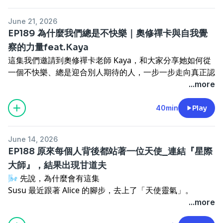
https://lihi3.cc/d5Cz7
Alice也分享，最近很多來諮詢的人看起來都很悶，菩薩就
買就好，怎麼會賠？就是不要亂買。投資歸投資，本業還是
📲 想知道哪些療程適合你？ 加入靚優官方 LINE，告訴他
問：「你真的想不到一件讓你開心的事嗎？」對方說：「好
不要輕易放棄。尤其二、三十歲、年薪五六十萬、存款連三
June 21, 2026
們通關密語
「仙粉」
，就能預約你專屬的
開運美學諮詢
，
像什麼都沒問題，但我真的都不開心。」而菩薩給的功課很
百萬都還沒有的年輕人，菩薩並不建議隨便辭掉工作去炒
EP189 為什麼我們總是不快樂｜奧修禪卡與自我覺
讓專業醫師陪你一起找回最有光彩的自己。
簡單：先去做一件讓你有衝勁、有熱情的事，哪怕只是畫
股。以神佛的觀點，還是希望我們腳踏實地一點。我們不能
察的力量feat.Kaya
~~~~~~~~~~~~~~~~~~~~~~~~~~~~~~~~
畫、爬山、寫書法。先讓自己開心，就是你最重要的使命。
拿「尋找使命、追求天命」，來迴避「活在當下」這件事。
這集我們邀請到奧修禪卡老師 Kaya，和大家分享她如何從
上一集，我們從蘇美文明一路聊到天使靈氣。這一集要往上
說到底，當人最珍貴的一塊，就是我們能真真切切地體驗喜
🧘 天命之前，先修好眼前的自己有位仙粉修行五年，卻一
一個不快樂、總是迎合別人期待的人，一步一步走向真正認
走一層，介紹大天使，還有比天使更高的存在：大天使與揚
怒哀樂。
直沒有靈覺，來問Alice為什麼。其實他中間也問過，但
識自己的人生旅程。
...more
升大師。
💔 課題會怎麼出現？看那個「最痛」的地方
Alice並沒有收到神明要給他靈覺的訊息，菩薩只說「時間
很多時候，我們以為人生的問題來自工作、感情或家庭。但
但這集最讓 Susu 等不及想分享的，是我在課堂上拿到一團
你可能不知道自己的靈魂課題是什麼，但有個很簡單的判斷
點未到」。直到那天他再來，菩薩才說得很直白：因為你天
其實更深層的問題是：👉 我們從來沒有真正傾聽過自己。
40min
Play
紫色火焰，興奮到「玩」了起來，然後被聖哲曼大師溫柔地
方法：哪件事、哪段關係讓你覺得特別痛、特別不舒服、特
天跟媽媽吵架、看爸爸不順眼，生活中的功課都還沒修好，
💭 「我做的每個決定,好像都不是我喜歡的」
提醒了一下，紫色火焰不是拿來玩的啦😆 我們先把火焰放
別放不下，那很可能就是了。
靈覺自然不會來。當你不再對父母生氣，靈覺可能就跟著提
Kaya 說,以前的她跟現在完全不一樣。 她是人類圖裡少見的
著，從頭說起。
Alice 說，課題常常伴隨很深的情緒，因為靈魂不只透過理
升了。Alice說自己也很有感：跟媽媽不吵架、能心平氣和
June 14, 2026
「四分人」，同一件事能看見四個面向,所以她特別容易卡
🌟 四位大天使，剛好對應人生四種狀態
智成長，更需要透過深刻的感受被看見。它會用幾種方式提
回應的時候，靈性真的比較展得開。她後來想了一下，自己
EP188 原來每個人背後都站著一位天使_連結『星際
住:到底我內心深處,真正想要的是什麼?
1.加百列｜傳遞訊息的信使 📨 聖經裡最常出現的就是祂
醒你：
跟媽媽確實很久沒吵架了，也沒什麼好吵，媽媽講話時她都
大師』，結果出現甘道夫
問越多人,反而越緊張、越隨波逐流。因為每個人給的方向
——向聖母瑪利亞報喜、告知耶穌即將誕生。有趣的是，祂
一是
重複
。心理學有個名詞叫「強迫性重複」，你一直遇到
能心平氣和地回應。所以天命這件事，第一步是先修好這一
🌬️ 先說，為什麼會有這集
都不一樣,而她,根本不知道自己要什麼。
不只在基督教，伊斯蘭教也出現，把古蘭經的啟示傳給先知
控制型的伴侶、一直被背叛、一直被劈腿。發生一次是巧
世的自己。最簡單的，就是情緒控管：面對討厭的人能不能
Susu 最近跟著 Alice 的腳步，去上了「天使靈氣」。
直到朋友開了一堂奧修禪卡課,她才終於找到一個「不是從
穆罕默德。大天使，其實是跨宗教、跨文化的存在。
合，反覆出現，就是靈魂的盲點在告訴你：這是你的課題，
心平氣和？跟家人會不會動不動就起衝突？會不會一下就對
老實說，前兩天上課時蠻混沌的，老師（一位從英國來的外
...more
別人口中」得到答案的工具 🃏
2.米迦勒（Michael）｜最強的保護者 🛡️ 祂的能量很明
你的內在模式還沒有改變。
老闆生氣？如果連情緒、金錢、人際關係都處理不好，就算
國老師）每次叫大家冥想，Susu 完全看不到畫面，只覺得
🃏 奧修禪卡到底在抽什麼?
確：保護、勇氣、斷開不對的連結。
二是「碎裂時刻」。當你覺得自己快要支離破碎、心臟揪得
老天要給你再大的天命，你也沒有餘力去完成。👼 一路陪