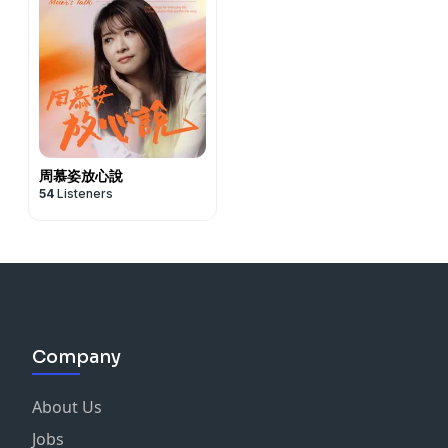
的，有點像我們說的地基主，在他們以前住的里昂這一區守
護著。難怪我們一說要來里昂，他就知道了。😌）
🌲 天使樹：會「充電」的黎巴嫩雪松
金頭公園入口不遠處有一棵超大的黎巴嫩雪松，團員跑去抱
樹，說手放上去麻麻的，像被充電一樣。其他人也跟著跑去
摸，欸，真的有電流流進身體，好像整個人體力都被提升
了！Alice靜下心一看，畫面是白色的建築、好多天使，發
出白金色的光，在幫大家充電。
周慕姿放心說
我們笑說：這根本是「天使樹」吧。（這種雪松文藝復興時
54
Listeners
被大量移植到歐洲，黎巴嫩國旗上的就是它喔。）
💫 每一個轉角，都藏著老天爺溫柔的提醒
我們本來以為這是一趟香氛與美食之旅，結果走著走著，發
現每一支精油、每一次摸香、每一個轉角，都藏著老天爺溫
柔的提醒:
該翻轉的，會翻轉；該放下的，會放下；而愛過的人，從來
Company
沒有真正離開。
如果你對「摸香問香」也有興趣，歡迎到官網預約國禎老師
About Us
的一對一諮詢。👇
Jobs