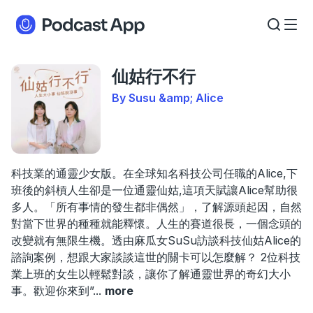
仙姑行不行
By Susu &amp; Alice
科技業的通靈少女版。在全球知名科技公司任職的Alice,下
班後的斜槓人生卻是一位通靈仙姑,這項天賦讓Alice幫助很
多人。「所有事情的發生都非偶然」，了解源頭起因，自然
對當下世界的種種就能釋懷。人生的賽道很長，一個念頭的
改變就有無限生機。透由麻瓜女SuSu訪談科技仙姑Alice的
諮詢案例，想跟大家談談這世的關卡可以怎麼解？ 2位科技
業上班的女生以輕鬆對談，讓你了解通靈世界的奇幻大小
事。歡迎你來到”
...
more