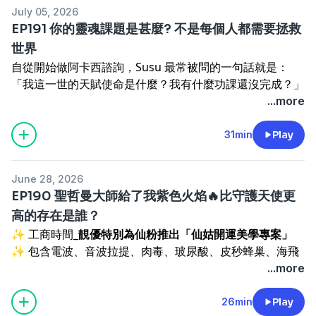
避」，也叫「靈性繞道」。意思是，你其實是想藉由「我會
們住的南贍部洲，壽命最短、環境最不安逸 💪 《俱舍論》
邊正需要貴人、或事業正在起步的朋友。
💗對Amber的天使療癒有興趣的人，可以到仙姑行不行的
July 05, 2026
通靈、我在幫助別人」，來繞開自己真正該面對的人生課
說這裡的眾生有三事勝過諸天，為什麼諸佛偏偏選南贍部洲
#人生大小事仙姑說沒事 #保生大帝 #大道公 #興濟宮 #虎
官網進行預約。
EP191 你的靈魂課題是甚麼? 不是每個人都需要拯救
題。心裡想的是：能不能給我一點神通，讓我中樂透、讓我
成佛 📖 《地藏經》的「南閻浮提眾生」與《西遊記》從南
爺 #仙粉
#《仙姑行不行》綜合入口:
https://portaly.cc/fairyokla
世界
股票買對、讓我變厲害？可是真正的問題，可能是家庭關
往西的取經路線 🌳 贍部樹的神話：果實大如大象、汁液把
#《仙姑行不行》合作邀約請洽:
support@fairyokla.com
自從開始做阿卡西諮詢，Susu 最常被問的一句話就是：
係、情緒管理、人際相處，或是長期低落的自我價值感。你
河沙染成黃金的「閻浮檀金」 🔮 東西方不約而同的「生命
#《仙姑行不行》綜合入口: https://portaly.cc/fairyokla
*緊急事件預約請加入官方Line並留下訊息:
「我這一世的天賦使命是什麼？我有什麼功課還沒完成？」
想借助神力來解決，卻沒有回到本質，去面對眼前需要改
之樹」：卡巴拉、世界之樹 Yggdrasil、阿凡達靈魂之樹原
#《仙姑行不行》合作邀約請洽:
support@fairyokla.com
https://lin.ee/O3VAaLk
會問這個問題的，很多都是四、五十歲的人。該結的婚、該
...more
變、需要克服的事。當你在很不穩定的狀態下拚命追求高靈
來我們每天踏的每一寸土地，都與宇宙最神聖的生命之樹相
*緊急事件預約請加入官方Line並留下訊息:
*最新消息都在私密官方粉絲團:
https://reurl.cc/Y8KMdn
衝的事業都經歷過了，走到一個可以喘口氣的階段，突然回
訊息，反而容易讓能量失衡，因為出發點已經偏了，靈性也
連。聽完這集，下次寫疏文，你會看見不一樣的#《仙姑行
https://lin.ee/O3VAaLk
*官方IG:
https://reurl.cc/KM1ybq
頭想：我這一輩子來當人，到底是為了什麼？我走在對的路
31min
Play
就容易走上不太正確的那條路。Alice 分享自己的經驗：她
不行》綜合入口: https://portaly.cc/fairyokla
*最新消息都在私密官方粉絲團: https://reurl.cc/Y8KMdn
上嗎？這一集，我們好好來聊「靈魂課題」這件事。
當年並沒有想要通靈。那時爸爸欠債、薪水又低，她只是篤
#《仙姑行不行》合作邀約請洽:
support@fairyokla.com
*官方IG: https://reurl.cc/KM1ybq
🌱 其實，你的課題沒有你想的那麼偉大
定地想「萬一我不修，會不會更衰」，然後幫自己設定務實
*緊急事件預約請加入官方Line並留下訊息:
June 28, 2026
很多人一聽到「使命」，就想得好大：我是不是要當靈性導
的目標，30 歲要年薪百萬、要買房。她在 22 歲設定的是八
https://lin.ee/O3VAaLk
EP190 聖哲曼大師給了我紫色火焰🔥比守護天使更
師？是不是要有特殊能力、去影響很多人、去拯救這個不公
年後達成，是一個努力就有機會做到的目標，而不是「現在
*最新消息都在私密官方粉絲團: https://reurl.cc/Y8KMdn*
高的存在是誰？
不義的社會？
月薪三萬、明年就要年薪百萬」那種不切實際的幻想。結果
官方IG: https://reurl.cc/KM1ybq
✨ 工商時間_
靚優特別為仙粉推出「仙姑開運美學專案」
Alice 說，真相往往樸素得多。大部分人的課題，其實是很
通靈是在修行第四年自己「通」的，而且她一開始還覺得很
✨ 包含電波、音波拉提、肉毒、玻尿酸、皮秒蜂巢、海飛
個人的：怎麼真正學會愛自己、珍惜自己；怎麼原諒累世以
麻煩、很衰。真正重要的，是回到現實、把眼前的問題顧
秀、除毛等服務，全部都有
仙粉專屬優惠
，不用飛韓國，在
...more
來父母對你做的事；怎麼學會設立界限、學會拒絕別人。
好。講到務實，Susu 也提到最近股市很好，很多年輕人就
台灣就能搞定。
https://dreamu.com.tw/fairyokla/
有人的使命，就只是好好當一個父母、當一個先生或太太，
想著「我在股海裡廝殺一番，就不用上班了」。但真正來問
靚優官方line ID：@dreamuclinic
26min
Play
或者單純來體驗「開開心心地生活」這件事。
事的，還是很多人賠錢。菩薩說：股市這麼好，你跟著大盤