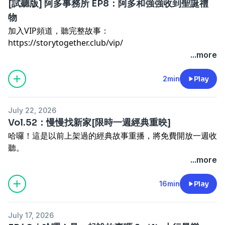
[試聽版] 阿多事務所 EP8：阿多和強強收到聖誕禮
收聽問題請
聯繫官方LINE
(@485cejrv)
物
歡迎追蹤「
孩子睡了 x 一起說故事
」粉絲專頁
加入VIP頻道，聽完整故事：
https://storytogether.club/vip/
（Apple Podcast用戶可直接
在App內訂閱
）
...more
Powered by
Firstory Hosting
收聽相關問題請來信：
contact@storytogether.club
2min
Play
--
July 22, 2026
Vol.52：慢慢找新家[限時一週經典重映]
為了更方便大家收聽故事，我們在Apple Podcast上將阿多
哈囉！這是以前上架過的經典故事重播，將免費開放一週收
事務所獨立成一個新的節目囉！
聽。
請透過Apple訂閱的聽眾們直接在App當中搜尋「阿多事務
想收聽全頻道120+集完整故事，還有會員專屬的系列《強
...more
所」，或是直接點擊連結：
強歷險記》、《阿多事務所》，歡迎加入：
一起說故事的
https://lihi.cc/uggF9
VIP會員
16min
Play
找到節目並且按下追蹤～
歡迎購買我們的繪本
，將好聽的故事帶回家！
--
讓我們跟著阿多和強強一起解決難題吧！
July 17, 2026
商業合作請來信：
contact@storytogether.club