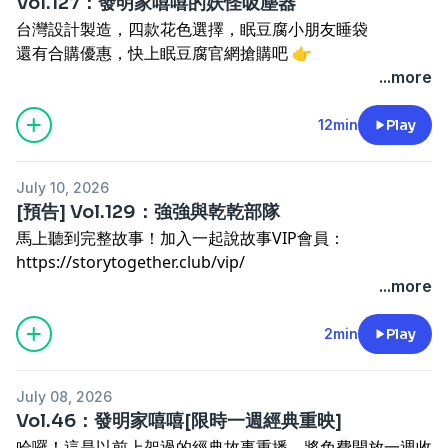
Vol.127：發明家嘻嘻的妖怪吸塵器
收聽問題請
聯繫官方LINE
(@485cejrv)
Powered by
Firstory Hosting
台灣設計製造，四款花色選擇，眠豆腐小朋友睡袋
歡迎追蹤「
孩子睡了 x 一起說故事
」粉絲專頁
還有合購優惠，快上眠豆腐官網搶購吧 👉
https://link.sleepytofu.com/storytogether
...more
--
Powered by
Firstory Hosting
改編自：阿布提供的故事
12min
Play
發明家嘻嘻的房間裡有妖怪，她要用她的新發明來解決他
們！
July 10, 2026
--
[預告] Vol.129：強強與乾乾部隊
點此加入VIP頻道
，收聽全頻道超過一百個故事！
馬上聽到完整故事！加入一起說故事VIP會員：
（iPhone用戶可直接
在App內訂閱
)
https://storytogether.club/vip/
--
（iPhone用戶可直接
在App內訂閱
）
...more
現在就加入我們的
臉書社團
一起討論劇情
--
也到
Instagram
和我們分享孩子們聽故事的感想吧！
現在就加入我們的
臉書社團
一起討論劇情
2min
Play
--
也到
Instagram
和我們分享孩子們聽故事的感想吧！
商業合作、收聽問題請來信：
--
contact@storytogether.club
July 08, 2026
商業合作、收聽問題請來信：
或私訊「
孩子睡了 x 一起說故事
」粉絲專頁
Vol.46：發明家嘻嘻[限時一週經典重映]
contact@storytogether.club
--
哈囉！這是以前上架過的經典故事重播，將免費開放一週收