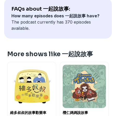
--
FAQs about 一起說故事:
商業合作、收聽問題請來信：
How many episodes does 一起說故事 have?
contact@storytogether.club
The podcast currently has 370 episodes
或私訊「
孩子睡了 x 一起說故事
」粉絲專頁
available.
--
你也有故事的點子嗎？
點此投稿
More shows like 一起說故事
Powered by
Firstory Hosting
維多叔叔的故事歡樂車
欖仁媽媽說故事