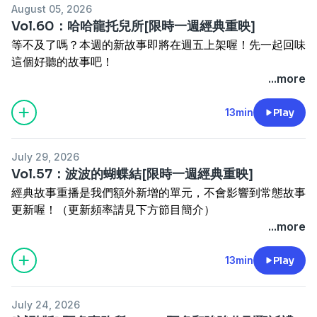
August 05, 2026
Vol.60：哈哈龍托兒所[限時一週經典重映]
等不及了嗎？本週的新故事即將在週五上架喔！先一起回味
這個好聽的故事吧！
＊經典故事重播是我們額外新增的單元，不會影響到常態故
...more
事更新，更新頻率請見下方節目簡介＊
想收聽全頻道120+集完整故事，還有會員專屬的系列《強
13min
Play
強歷險記》、《阿多事務所》，歡迎加入：
一起說故事的
VIP會員
July 29, 2026
歡迎購買我們的繪本
，將好聽的故事帶回家！
Vol.57：波波的蝴蝶結[限時一週經典重映]
--
經典故事重播是我們額外新增的單元，不會影響到常態故事
商業合作請來信：
contact@storytogether.club
更新喔！（更新頻率請見下方節目簡介）
收聽問題請
聯繫官方LINE
(@485cejrv)
想收聽全頻道120+集完整故事，還有會員專屬的系列《強
...more
歡迎追蹤「
孩子睡了 x 一起說故事
」粉絲專頁
強歷險記》、《阿多事務所》，歡迎加入：
一起說故事的
VIP會員
13min
Play
歡迎購買我們的繪本
，將好聽的故事帶回家！
Powered by
Firstory Hosting
--
July 24, 2026
商業合作請來信：
contact@storytogether.club