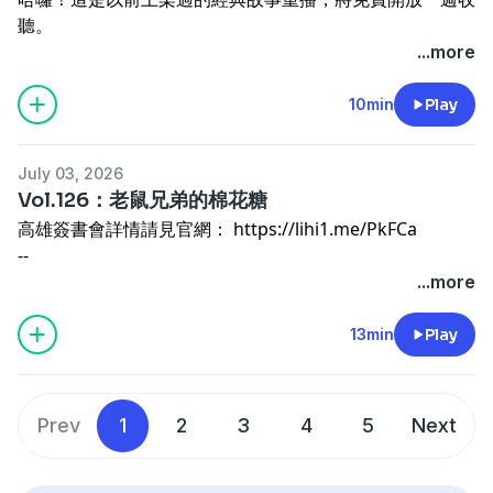
或私訊「
孩子睡了 x 一起說故事
」粉絲專頁
你也有故事的點子嗎？
點此投稿
聽。
想收聽全頻道120+集完整故事，還有會員專屬的系列《強
...more
強歷險記》、《阿多事務所》，歡迎加入：
一起說故事的
Powered by
Firstory Hosting
Powered by
Firstory Hosting
VIP會員
10min
Play
歡迎購買我們的繪本
，將好聽的故事帶回家！
--
July 03, 2026
商業合作請來信：
contact@storytogether.club
Vol.126：老鼠兄弟的棉花糖
收聽問題請
聯繫官方LINE
(@485cejrv)
高雄簽書會詳情請見官網：
https://lihi1.me/PkFCa
歡迎追蹤「
孩子睡了 x 一起說故事
」粉絲專頁
--
改編自：毛豆提供的故事
...more
老鼠兄弟撿到了一個好大好大的棉花糖，大家都想要吃一
Powered by
Firstory Hosting
口⋯⋯
13min
Play
--
點此加入VIP頻道
，收聽全頻道超過一百個故事！
（iPhone用戶可直接
在App內訂閱
)
Prev
1
2
3
4
5
Next
--
現在就加入我們的
臉書社團
一起討論劇情
也到
Instagram
和我們分享孩子們聽故事的感想吧！