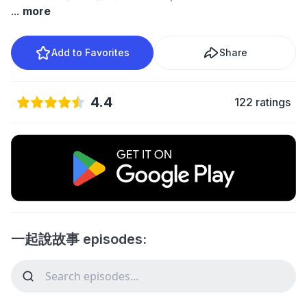
...
more
Add to Favorites
Share
4.4
122 ratings
一起說故事 episodes: