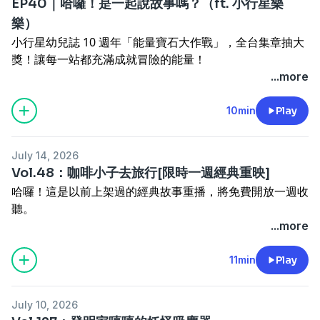
EP40｜哈囉！是一起說故事嗎？（ft. 小行星樂
收聽問題請
聯繫官方LINE
(@485cejrv)
--
樂）
歡迎追蹤「
孩子睡了 x 一起說故事
」粉絲專頁
小行星幼兒誌 10 週年「能量寶石大作戰」，全台集章抽大
現在就加入我們的
臉書社團
一起討論劇情
獎！讓每一站都充滿成就冒險的能量！
也到
Instagram
和我們分享孩子們聽故事的感想吧！
🔗 任務傳送門：
https://cplink.co/gQMepFCx
...more
Powered by
Firstory Hosting
🏃‍♂️ 2026達克比X樂樂小宇宙親子路跑，熱烈報名中，快來
--
加入「樂樂小宇宙戰隊」！
10min
Play
👉 活動官網與報名：
https://cplink.co/Bxaxmxla
商業合作、收聽問題請來信：
--
contact@storytogether.club
July 14, 2026
想問問題請
點此上傳你的音檔
或私訊「
孩子睡了 x 一起說故事
」粉絲專頁
Vol.48：咖啡小子去旅行[限時一週經典重映]
--
哈囉！這是以前上架過的經典故事重播，將免費開放一週收
加入
一起說故事Line群組
、
臉書社團
聽。
也到
Instagram
和我們分享孩子們聽故事的感想吧！
Powered by
Firstory Hosting
想收聽全頻道120+集完整故事，還有會員專屬的系列《強
...more
--
強歷險記》、《阿多事務所》，歡迎加入：
一起說故事的
商業合作、收聽問題請來信：
VIP會員
11min
Play
contact@storytogether.club
歡迎購買我們的繪本
，將好聽的故事帶回家！
或私訊「
孩子睡了 x 一起說故事
」粉絲專頁
--
July 10, 2026
商業合作請來信：
contact@storytogether.club