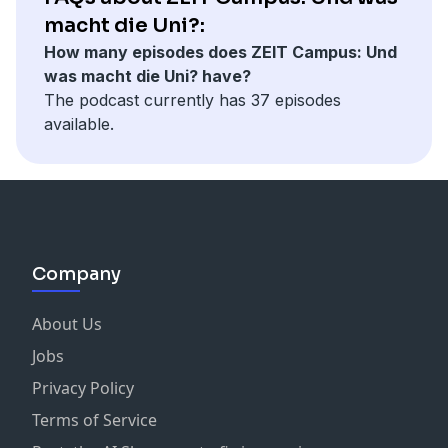
machen sollte, wie sie ostdeutsche Widersprüche
macht die Uni?:
aushält und wo ihr liebster Badesee ist – all das erzählt
How many episodes does ZEIT Campus: Und
sie in dieser Folge von "Und was macht die Uni?".
was macht die Uni? have?
The podcast currently has 37 episodes
available.
Company
About Us
Jobs
Privacy Policy
Terms of Service