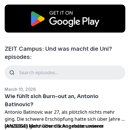
ZEIT Campus: Und was macht die Uni?
episodes:
March 10, 2026
Wie fühlt sich Burn-out an, Antonio
Batinovic?
Antonio Batinovic war 27, als plötzlich nichts mehr
ging. Die schwere Erschöpfung hatte sich über Jahre in
sein Leben geschlichen. Schon neben seinem
[ANZEIGE] Mehr über die Angebote unserer