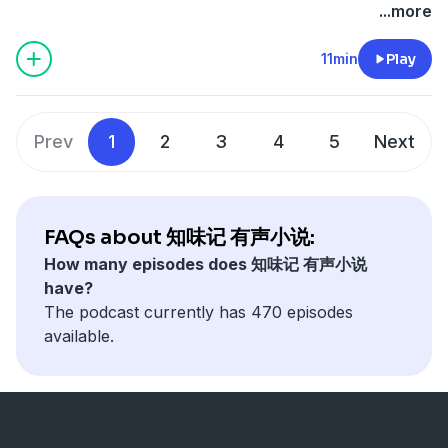
...more
11min
Play
Prev
1
2
3
4
5
Next
FAQs about 知味记 有声小说:
How many episodes does 知味记 有声小说
have?
The podcast currently has 470 episodes
available.