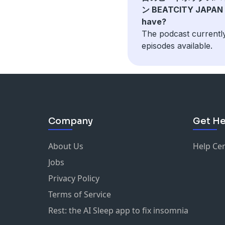
ン BEATCITY JAPAN
have?
The podcast currentl
episodes available.
Company
Get He
About Us
Help Ce
Jobs
Privacy Policy
Terms of Service
Rest: the AI Sleep app to fix insomnia