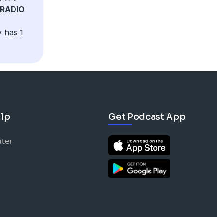
 RADIO
y has 1
lp
Get Podcast App
nter