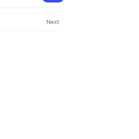
交えて5月２日（木）にニッポ
ったトークやパフォーマンス
Next
ARUKANI）
cy information.