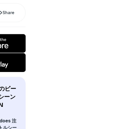
Share
注目のビー
シーン
N
 does 注
トルシー