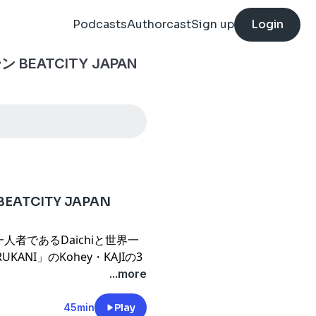
Podcasts
Authorcast
Sign up
Login
EATCITY JAPAN
TCITY JAPAN
者であるDaichiと世界一
NI」のKohey・KAJIの3
...more
3人がヒューマンビートボック
45min
Play