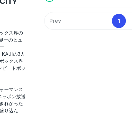
CITY
トークはもちろん、生パフォーマンスも
ン放送で放送した特番では紹介しきれか
も盛り込んだ完全版です！
Prev
1
■パーソナリティ
Daichi、Kohey（SARUKANI）、KAJI（S
ックス界の
See
omnystudio.com/listener
for priva
世界一のヒュ
ー
・KAJIの3人
ボックス界
ンビートボッ
ォーマンス
ニッポン放送
きれかった
盛り込ん