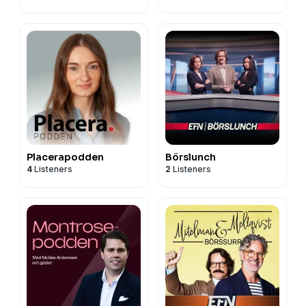
Placerapodden
Börslunch
4
Listeners
2
Listeners