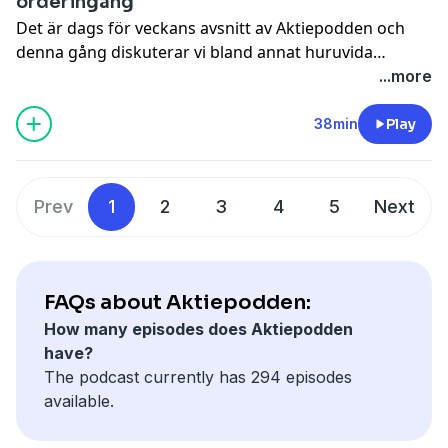
orderingång
Det är dags för veckans avsnitt av Aktiepodden och
denna gång diskuterar vi bland annat huruvida
verkstadsbolagens starka resultat handlar om
...more
förebyggande orders såsom var fallet vid liberation
day, hur bankerna parerar en föränderlig räntemiljö
38min
Play
och om Avanza ska bli första svenska börsbolag att
lyckas i Danmark. Därutöver ser vi statistik som visar
att gammal är äldst och gör diverse nedslag i den
Prev
1
2
3
4
5
Next
ymniga rapportfloran.
FAQs about Aktiepodden:
How many episodes does Aktiepodden
have?
The podcast currently has 294 episodes
available.