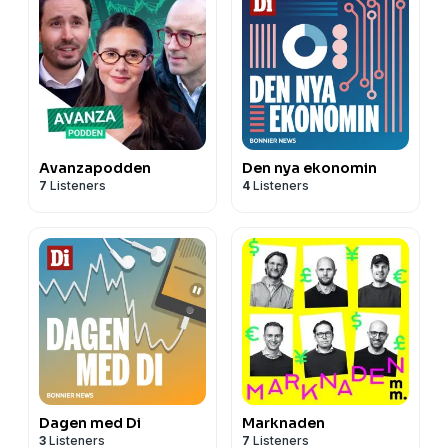
Avanzapodden
Den nya ekonomin
7
Listeners
4
Listeners
Dagen med Di
Marknaden
3
Listeners
7
Listeners