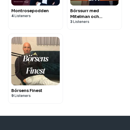
Montrosepodden
Börssurr med
4
Listeners
Mitelman och
3
Listeners
Mellqvist
Börsens Finest
9
Listeners