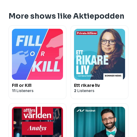
More shows like Aktiepodden
Fill or Kill
Ett rikare liv
11
Listeners
2
Listeners