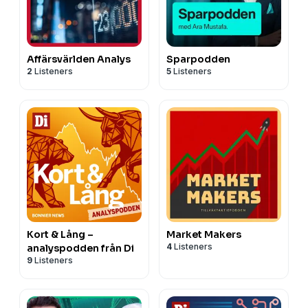
Affärsvärlden Analys
Sparpodden
2
Listeners
5
Listeners
Kort & Lång –
Market Makers
4
Listeners
analyspodden från Di
9
Listeners