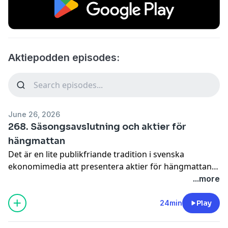
Aktiepodden episodes:
June 26, 2026
268. Säsongsavslutning och aktier för
hängmattan
Det är en lite publikfriande tradition i svenska
ekonomimedia att presentera aktier för hängmattan
så Aktiepodden hakar på trenden. Men med vår egen
...more
twist där tanken är att man ska kunna vila även från
depån, så det är lite karaktär av aktier för byrålådan
24min
Play
(hänglådan? Byråmattan?). Lars lyfter fram
Lagercrantz som säkert kort men Oliver väljer "risk-