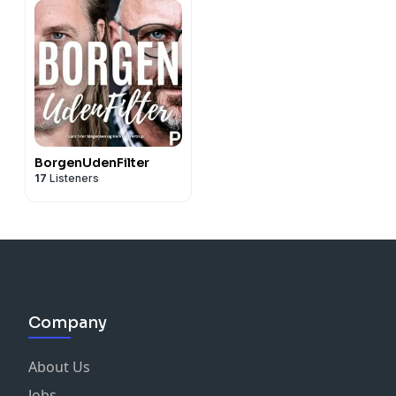
BorgenUdenFilter
17
Listeners
Company
About Us
Jobs