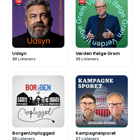
Udsyn
Verden ifølge Gram
30
Listeners
25
Listeners
BorgenUnplugged
Kampagnesporet
33
Listeners
27
Listeners