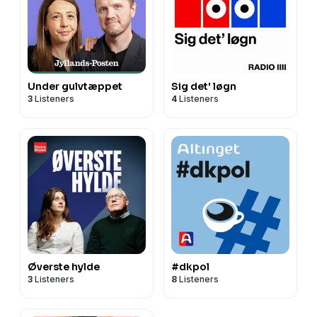
Under gulvtæppet
Sig det' løgn
3
Listeners
4
Listeners
Øverste hylde
#dkpol
3
Listeners
8
Listeners