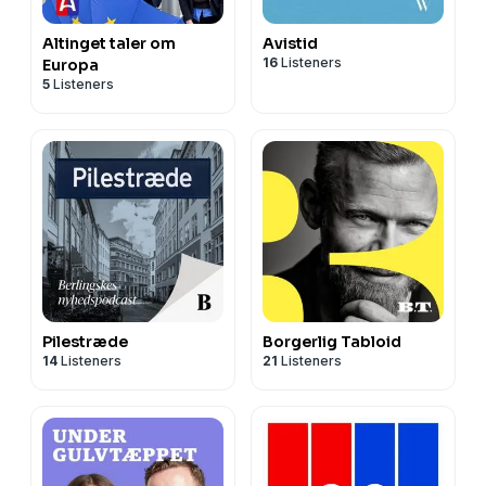
Altinget taler om
Avistid
16
Listeners
Europa
5
Listeners
Pilestræde
Borgerlig Tabloid
14
Listeners
21
Listeners