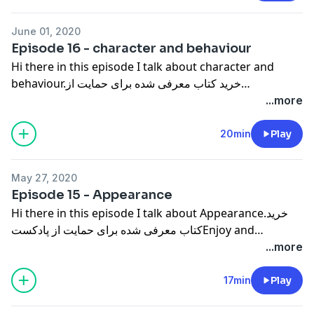
همکاری در ساخت پادکست میتونید با من در ارتباط باشید ارتباط
مستقیم در تلگرام -------------------پادکست آموزش زبان انگلیسی
June 01, 2020
با امین آدرس کانال تلگرامآدرس صفحه اینستاگرامآدرس کانال
Episode 16 - character and behaviour
یوتیوبحمایت مالی از پادکست:(Iran)(Iran & Foreign)
Hi there in this episode I talk about character and
behaviour.خرید کتاب معرفی شده برای حمایت از
پادکستEnjoy and Share.Music: Post
...more
Malone_Sunflower------------------برای اسپانسری اپیزودها،
رزرو کلاس خصوصیو همکاری در ساخت پادکست میتونید با من
20min
Play
در ارتباط باشید ارتباط مستقیم در تلگرام -------------------
پادکست آموزش زبان انگلیسی با امین آدرس کانال تلگرامآدرس
May 27, 2020
صفحه اینستاگرامآدرس کانال یوتیوبحمایت مالی از پادکست:
Episode 15 - Appearance
(Iran)(Iran & Foreign)
Hi there in this episode I talk about Appearance.خرید
کتاب معرفی شده برای حمایت از پادکستEnjoy and
Share.Music: Five Finger Death Punch - Wrong Side Of
...more
Heaven------------------برای اسپانسری اپیزودها، رزرو کلاس
خصوصیو همکاری در ساخت پادکست میتونید با من در ارتباط
17min
Play
باشید ارتباط مستقیم در تلگرام -------------------پادکست آموزش
زبان انگلیسی با امین آدرس کانال تلگرامآدرس صفحه