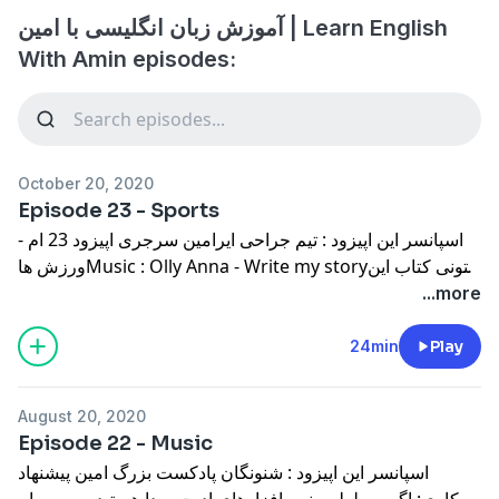
آموزش زبان انگلیسی با امین | Learn English
With Amin episodes:
October 20, 2020
Episode 23 - Sports
اسپانسر این اپیزود : تیم جراحی ایرامین سرجری اپیزود 23 ام -
ورزش هاMusic : Olly Anna - Write my storyمیتونی کتاب این
اپیزود رو از اینجا تهیه کنی-----------------------اسپانسر: تیم جراحی
...more
ایرامینبزرگترین و مجرب ترین تیم جراحی زیبایی تهرانمشاوره و
ویزیت در واتساپ : 09359925717بهترین جراحی های زیبایی
24min
Play
توسط تیم حرفه ایساخت اندام و چهره رویایی خود را به ما
بسپارید-----------------------آموزش زبان رو همه جا ادامه بده! مثلا
August 20, 2020
این پایین اینستاگرام تلگرام یوتیوب توییتر-----------------------
Episode 22 - Music
حمایت مالی از پادکست:(Iran) از داخل ایران(Iran & Foreign)
اسپانسر این اپیزود : شنونگان پادکست بزرگ امین پیشنهاد
از خارج از ایران
همکاری: اگر مسلط به نرم افزارهای ادیت صدا هستید به من پیام