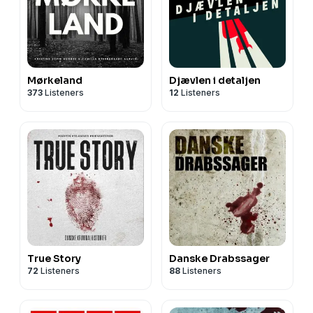
Mørkeland
Djævlen i detaljen
373
Listeners
12
Listeners
True Story
Danske Drabssager
72
Listeners
88
Listeners