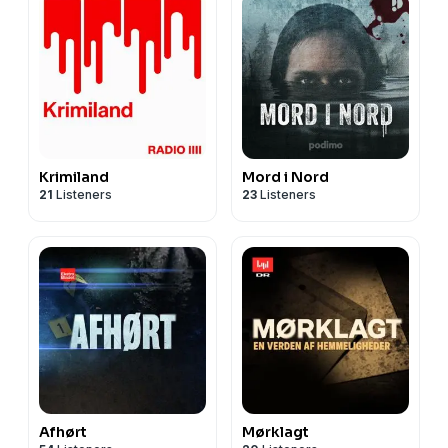
Krimiland
Mord i Nord
21
Listeners
23
Listeners
Afhørt
Mørklagt