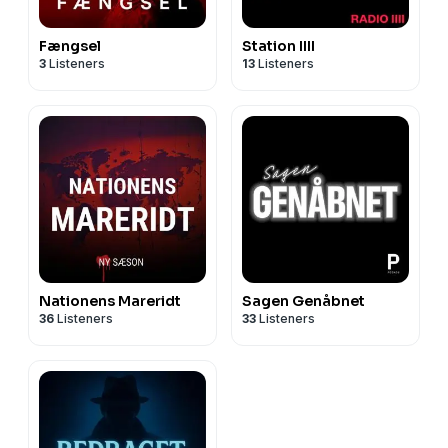
Fængsel
Station IIII
3
Listeners
13
Listeners
Nationens Mareridt
Sagen Genåbnet
36
Listeners
33
Listeners