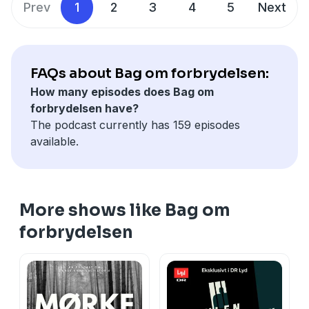
Prev
1
2
3
4
5
Next
den første i en privat relation.
Værter: Carsten Nymann og Jesper Ramsing
Lyddesign: Malte Keld Nielsen
FAQs about Bag om forbrydelsen:
Hosted on Acast. See
acast.com/privacy
for more
How many episodes does Bag om
information.
forbrydelsen have?
The podcast currently has 159 episodes
available.
More shows like Bag om
forbrydelsen