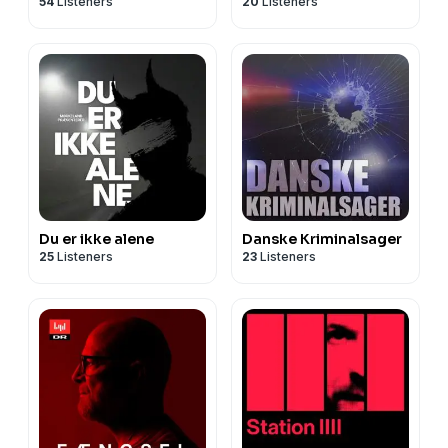
54
Listeners
20
Listeners
Du er ikke alene
Danske Kriminalsager
25
Listeners
23
Listeners