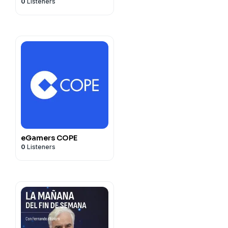
0
Listeners
eGamers COPE
0
Listeners