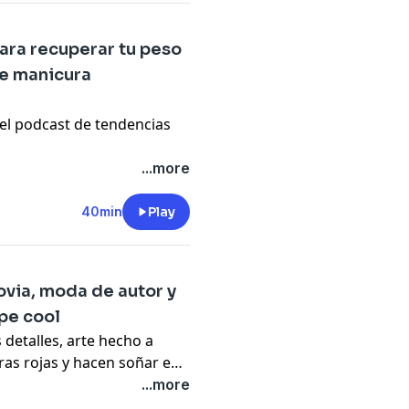
ara recuperar tu peso
de manicura
el podcast de tendencias
...more
40min
Play
ovia, moda de autor y
ope cool
 detalles, arte hecho a
ras rojas y hacen soñar en
casi cuatro décadas de
...more
ala para conversar con uno