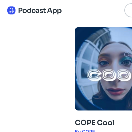
COPE Cool
By COPE