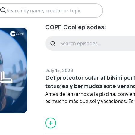
COPE Cool episodes:
July 15, 2026
Del protector solar al bikini pe
tatuajes y bermudas este veran
Antes de lanzarnos a la piscina, convie
es mucho más que sol y vacaciones. Es
renovar el armario... y también de segu
marcan la temporada. Hoy hablamos d
piel frente a la radiación solar, descub
bikinis que arrasan este verano de la