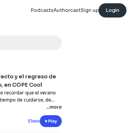
Podcasts
Authorcast
Sign up
Login
rfecto y el regreso de
o, en COPE Cool
ne recordar que el verano
 tiempo de cuidarse, de
ir las tendencias que
...more
e cómo proteger nuestra
rimos los bañadores y
51min
Play
 mano de dos diseñadoras de