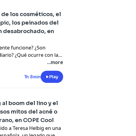
broche con Paco Delgado,
e nunca pasan
 de los cosméticos, el
udas. Salud, moda y estilo
pic, los peinados del
ón desabrochado, en
ente funcione? ¿Son
iario? ¿Qué ocurre con la
uando el lipedema pasa
...more
o episodio abordamos
agen, salud y bienestar
1h 8min
Play
co Delgado analiza las
erano, desde el estilo de
e arrasan esta temporada y
al boom del lino y el
ado".
alsos mitos del acné o
erano, en COPE Cool
tido a Teresa Helbig en una
 española, un legado que