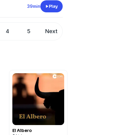
nnibal Laguna. La difusión
39min
Play
es ha adquirido una enorme
sempeñado un papel
 amplio y diverso acceda a
4
5
Next
 de la moda. Sin embargo,
n tiene ciertas
 manera en que se presenta
uperficial o efímera. Con la
vos más profundos y
a nació la multiplataforma
Y con ella hablamos... En la
uno de los grandes ...
El Albero