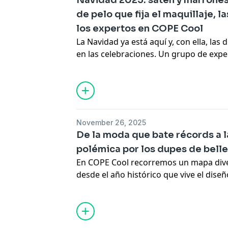
Navidad 2025: satén y marrones,
de pelo que fija el maquillaje, 
los expertos en COPE Cool
La Navidad ya está aquí y, con ella, la
en las celebraciones. Un grupo de expe
desvelado las claves para deslumbrar e
señaladas. Sus consejos abarcan desde
que dominarán las fiestas, con los ton
como protagonistas, hasta trucos de m
una filosofía de alimentación conscient
November 26, 2025
comidas sin remordimientos.
De la moda que bate récords a la
Frente a los tradicionales rojos y dorad
polémica por los dupes de bell
nuevos colores y texturas. Los especial
En COPE Cool recorremos un mapa diver
claro y aseguran que "se llevan marron
desde el año histórico que vive el dise
Esta combinación ofrece un equilibrio 
creciente protagonismo de las canas co
modernidad, convirtiéndose en la apue
de las claves para entender y tratar los
evento. El tejido satinado aporta el toq
revolución —y polémica— del universo 
gama de los marrones ofrece sofisticaci
En el ámbito de la belleza, los experto