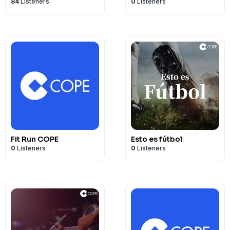
84
Listeners
0
Listeners
Fit Run COPE
Esto es fútbol
0
Listeners
0
Listeners