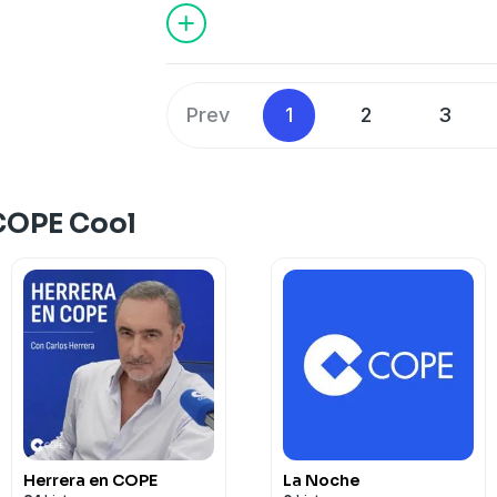
de los grandes nombres de la moda: Ha
de la moda a través de medios digital
relevancia. Las redes sociales han de
fundamental al permitir que un público
Prev
1
2
3
contenidos relacionados con el mundo
esta democratización del acceso tambié
limitaciones. En muchas ocasiones, la
la moda en redes sociales tiende a ser s
COPE Cool
idea de ir mucho más lejos, con objeti
centrada en la moda de autor en Españ
Spain Gallery fundada por Paula Viana. 
sección de BELLEZA ponemos el foco en 
Herrera en COPE
La Noche