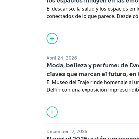
los espacios influyen en las em
qué estilos están triunfando en la calle,
El descanso, la salud y los espacios en
conectados de lo que parece. Desde cóm
al envejecimiento, hasta cómo el interi
emociones y bienestar, diferentes expe
de cuidar tanto el cuerpo como el ento
en la nueva entrega de COPE Cool.
April 24, 2026
Moda, belleza y perfume: de Dav
claves que marcan el futuro, e
El Museo del Traje rinde homenaje al u
Delfín con una exposición imprescindi
con Juan Duyos, nuevo presidente de 
con Myriam Yébenes las claves del con
una medicina estética más natural y per
Semana Mundial de las Fragancias, hab
Catalina sobre el auge del perfume com
December 17, 2025