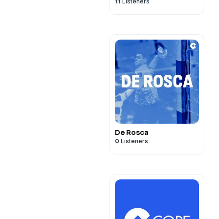
11
Listeners
De Rosca
0
Listeners