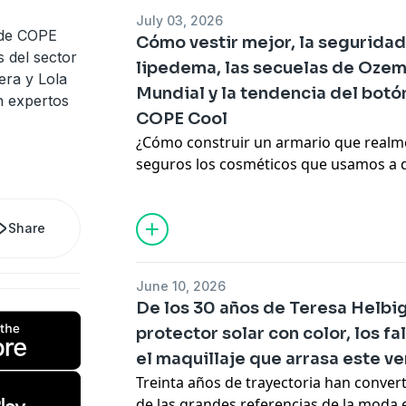
Tenerife Moda y, además, ponemos el 
July 03, 2026
que nos trae dos clásicos estivales qu
 de COPE
Cómo vestir mejor, la seguridad
desapercibidos: los tatuajes y las berm
 del sector
lipedema, las secuelas de Ozem
para disfrutar del verano con criterio.
era y Lola
Mundial y la tendencia del bot
n expertos
COPE Cool
¿Cómo construir un armario que realm
seguros los cosméticos que usamos a d
piel tras una gran pérdida de peso o c
años sin diagnosticarse? En este nuev
algunas de las grandes dudas sobre im
Share
junto a expertos del sector. Además, Pa
tendencias que están conquistando el v
June 10, 2026
los futbolistas hasta los bañadores qu
De los 30 años de Teresa Helbig 
el curioso detalle del "botón bien coloc
protector solar con color, los f
el maquillaje que arrasa este v
Treinta años de trayectoria han conver
de las grandes referencias de la moda