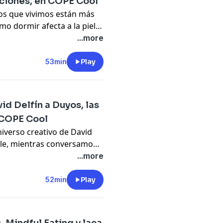
ociones, en COPE Cool
 las redes y las pasarelas.
 los que vivimos están más
o dormir afecta a la piel y
orismo influye en nuestras
...more
rtos analizan la importancia
rno que nos rodea. Todo,
53min
Play
id Delfín a Duyos, las
n COPE Cool
niverso creativo de David
ble, mientras conversamos
ACME. Además, analizamos
...more
greso IMCAS, que anticipa
sonalizada. Y, en plena
52min
Play
lamos con Cristina de
o expresión cultural.