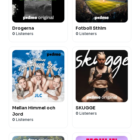
Drogerna
Fotboll Sthlm
0
Listeners
0
Listeners
Mellan Himmel och
SKUGGE
0
Listeners
Jord
0
Listeners