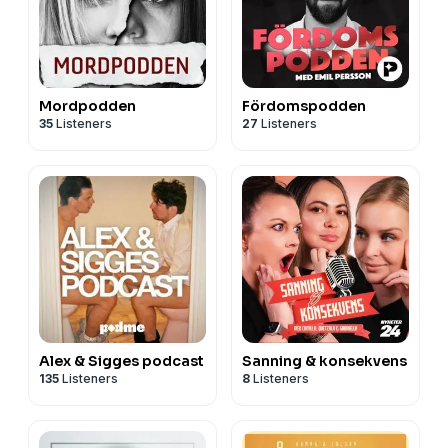
Mordpodden
Fördomspodden
35
Listeners
27
Listeners
Alex & Sigges podcast
Sanning & konsekvens
135
Listeners
8
Listeners