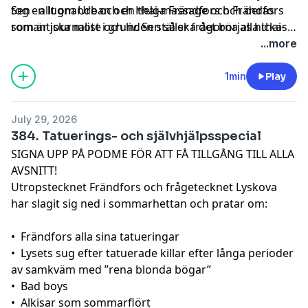
tog en lugnande och en thai-massage och Frändfors
Sen - allt om Urban och Helga Frändfors och deras
som är journalist i grunden ställer frågorna alla thai-
romantiska möte och liv. Sen så ska det börjas hickas
massagebesökare måste räkna med att få.
och rapas.
...more
1min
Play
July 29, 2026
384. Tatuerings- och självhjälpsspecial
SIGNA UPP PÅ PODME FÖR ATT FÅ TILLGÅNG TILL ALLA
AVSNITT!
Utropstecknet Frändfors och frågetecknet Lyskova
har slagit sig ned i sommarhettan och pratar om:
•⁠ ⁠Frändfors alla sina tatueringar
•⁠ ⁠Lysets sug efter tatuerade killar efter långa perioder
av samkväm med ”rena blonda bögar”
•⁠ ⁠Bad boys
•⁠ ⁠Alkisar som sommarflört