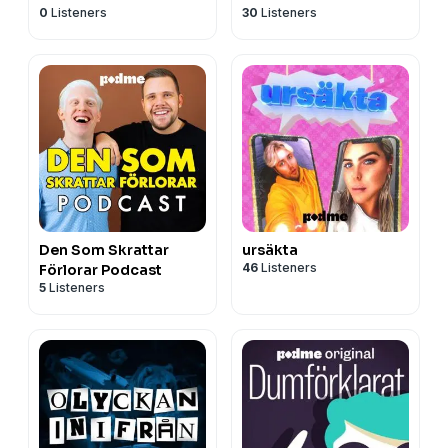
0
Listeners
30
Listeners
Den Som Skrattar
ursäkta
46
Listeners
Förlorar Podcast
5
Listeners