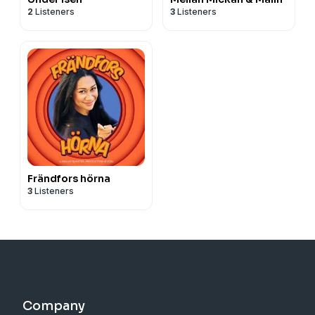
2
Listeners
3
Listeners
Frändfors hörna
3
Listeners
Company