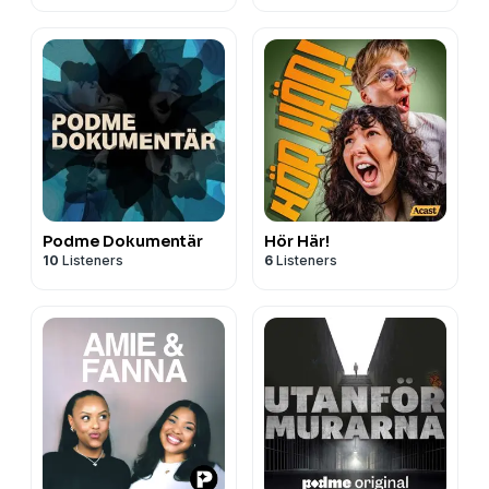
Podme Dokumentär
Hör Här!
10
Listeners
6
Listeners