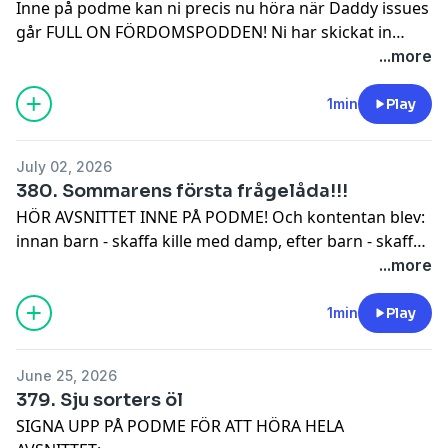
Inne på podme kan ni precis nu höra när Daddy issues
går FULL ON FÖRDOMSPODDEN! Ni har skickat in
fördomar och vi besvarar dom. Exempel på fördomar:
...more
Hur ofta går tjejerna på toaletten och vad känner Lyset
krig ordet ”vårtgård” egentligen?
1min
Play
July 02, 2026
380. Sommarens första frågelåda!!!
HÖR AVSNITTET INNE PÅ PODME! Och kontentan blev:
innan barn - skaffa kille med damp, efter barn - skaffa
en kille med autism!
...more
1min
Play
June 25, 2026
379. Sju sorters öl
SIGNA UPP PÅ PODME FÖR ATT HÖRA HELA