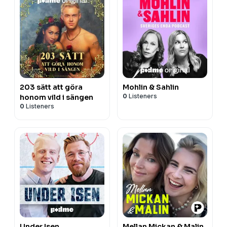
203 sätt att göra
Mohlin & Sahlin
0
Listeners
honom vild i sängen
0
Listeners
Under Isen
Mellan Mickan & Malin