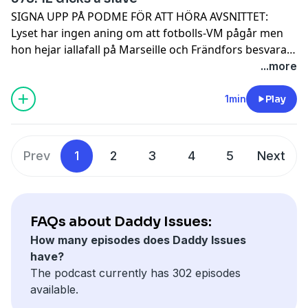
SIGNA UPP PÅ PODME FÖR ATT HÖRA AVSNITTET:
Lyset har ingen aning om att fotbolls-VM pågår men
hon hejar iallafall på Marseille och Frändfors besvarar
de pågående ryktena om att hon rörde sig längs
...more
barerna på Ringvägen förra helgen. I september är det
fest för att Lyset har haft noll kärlek men, vad
1min
Play
Frändfors tror, är 12 kukar under ett helt år och det är
verkligen osäkert om Frändfors dyker upp på festen.
Tjejerna har noll midsommarplaner och Lyset föreslår
Prev
1
2
3
4
5
Next
att hon kan komma förbi Frändfors en snabbis men
det är verkligen osäkert om det blir av.
FAQs about Daddy Issues:
How many episodes does Daddy Issues
have?
The podcast currently has 302 episodes
available.