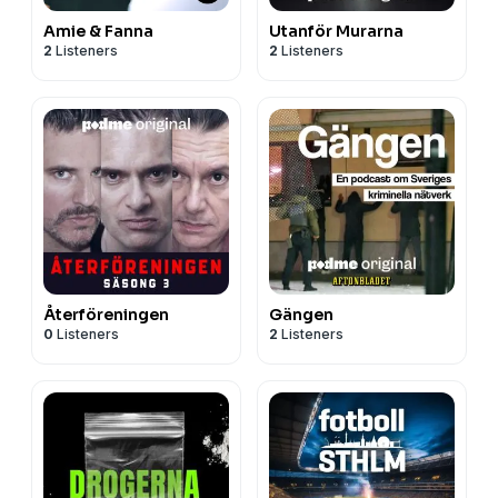
Amie & Fanna
Utanför Murarna
2
Listeners
2
Listeners
Återföreningen
Gängen
0
Listeners
2
Listeners