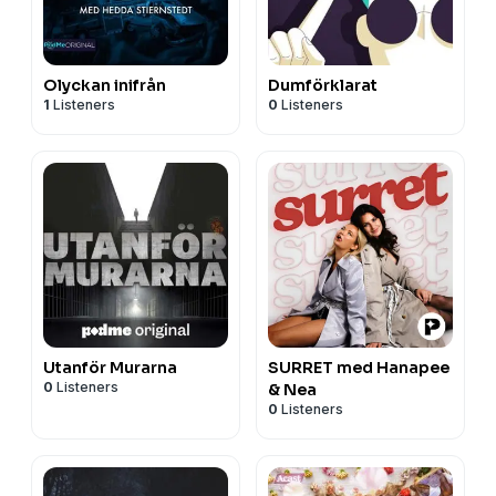
Olyckan inifrån
Dumförklarat
1
Listeners
0
Listeners
Utanför Murarna
SURRET med Hanapee
0
Listeners
& Nea
0
Listeners