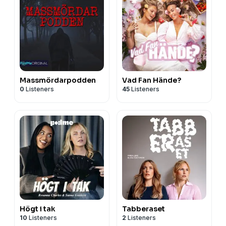
Massmördarpodden
Vad Fan Hände?
0
Listeners
45
Listeners
Högt i tak
Tabberaset
10
Listeners
2
Listeners