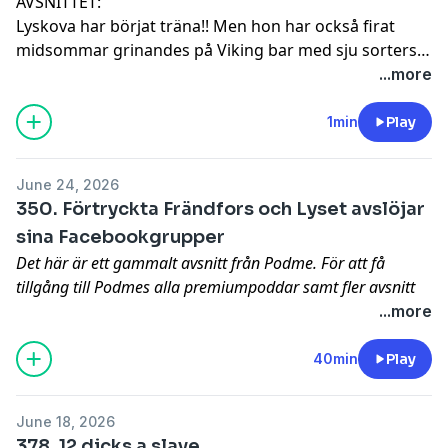
AVSNITTET:
Lyskova har börjat träna!! Men hon har också firat
midsommar grinandes på Viking bar med sju sorters
öl. Frändfors mår svajigt och är socialt utbränd efter
...more
midsommar, såpass att hon inte är talbar. Det löser
hon med att supa tungt. Lyskova kommer ut som
1min
Play
fryslös. Frändfors hävdar att Lyset ensam kan bära ett
kylskåp.
June 24, 2026
350. Förtryckta Frändfors och Lyset avslöjar
sina Facebookgrupper
Det här är ett gammalt avsnitt från Podme. För att få
tillgång till Podmes alla premiumpoddar samt fler avsnitt
från den här podden, helt utan reklam, prova Podme
...more
Premium kostnadsfritt.
Lyskova har för första gången sett ett helt avsnitt av
40min
Play
På Spåret och Frändfors vill bara vara tyst.
June 18, 2026
378. 12 dicks a slave