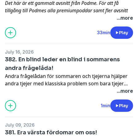
Det här är ett gammalt avsnitt från Podme. För att få
tillgång till Podmes alla premiumpoddar samt fler avsnitt
från den här podden, helt utan reklam, prova Podme
...more
Premium kostnadsfritt.
Frändfors har grinat och dansat i ett solarium & Lyset
33min
Play
tror att det är 32 veckor på ett år.
July 16, 2026
382. En blind leder en blind i sommarens
andra frågelåda!
Andra frågelådan för sommaren och tjejerna hjälper
andra tjejer med klassiska problem som bara tjejer
har: hur kysser man med kort tunga? Har tjejerna
...more
smakat på sig själva? Skaffa barn med sitt tioåriga on
and off förhållande? Får man ragga på kunder när
1min
Play
man jobbar på restaurang? Ja ni hör, en blind leder en
blind och ni, ni följer med!
July 09, 2026
381. Era värsta fördomar om oss!