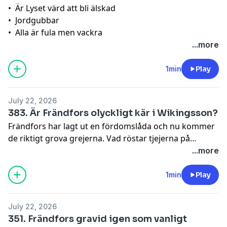
•⁠ ⁠Är Lyset värd att bli älskad
•⁠ ⁠Jordgubbar
•⁠ ⁠Alla är fula men vackra
...more
1min
Play
July 22, 2026
383. Är Frändfors olyckligt kär i Wikingsson?
Frändfors har lagt ut en fördomslåda och nu kommer
de riktigt grova grejerna. Vad röstar tjejerna på
EGENTLIGEN? Har lyset BH på sig under sex och vilken
...more
är den värsta sexställningen? Frändfors som förföriska
och som mobbare i skolan. Är Frändfors även olyckligt
1min
Play
kär i Wikingsson och har Lyset den lata varianten av
ADHD?
July 22, 2026
351. Frändfors gravid igen som vanligt