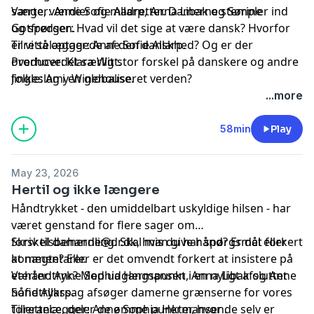
sange, værdier og madretter. Damerne stempler ind
Værter: Anne Sofie Allarp, Anna Libak og Sørine
og spørger: Hvad vil det sige at være dansk? Hvorfor
Gotfredsen.
er vi så optagede af den danskhed? Og er der
Tilrettelægger: Anne Sofie Allarp.
overhovedet særlig stor forskel på danskere og andre
Producer: Klara Witt.
folkeslag i en globaliseret verden?
Jingle: Amy Winehouse.
...more
58min
Play
May 23, 2026
Hertil og ikke længere
Håndtrykket - den umiddelbart uskyldige hilsen - har
været genstand for flere sager om
forskelsbehandling. Skal man give hånd? Er det forkert
Skriv til
damerne@dr.dk
, hvis du har spørgsmål eller
at nægte? Eller er det omvendt forkert at insistere på
kommentarer.
et håndtryk? Med udgangspunkt i en nyligt afsluttet
Værter: Anne Sophia Hermansen, Anna Libak og Anne
håndtrykssag afsøger damerne grænserne for vores
Sofie Allarp.
tolerance, deler de ømme punkter, hvor de selv er
Tilrettelægger: Anne Sophia Hermansen.