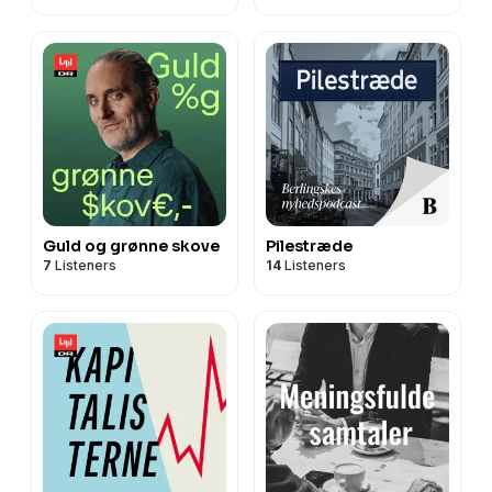
Guld og grønne skove
Pilestræde
7
Listeners
14
Listeners