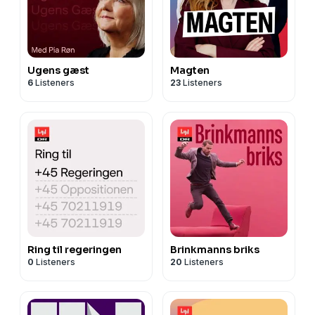
Ugens gæst
Magten
6
Listeners
23
Listeners
Ring til regeringen
Brinkmanns briks
0
Listeners
20
Listeners