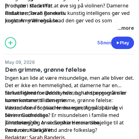
prompte i stedet for at øve sig på violinen? Damerne
Producer: Klara Witt.
diskuterer, hvad generativ kunstig intelligens gør ved
Redaktør: Sarah Randeris.
kunsten - men også hvad den gør ved os som
Jingle: Amy Winehouse.
mennesker og ved vores evne til at tænke og skabe
...more
selvstændigt og originalt.
58min
Play
May 09, 2026
Den grimme, grønne følelse
Ingen kan lide at være misundelige, men alle bliver det.
Det er ikke en hemmelighed, at damerne har en
forkærlighed for dødssynder, og i dette program er
Skriv til
damerne@dr.dk
, hvis du har spørgsmål eller
turen kommet til den grimme, grønne følelse:
kommentarer til damerne.
misundelse. For hvad er der egentlig på spil, når vi
Værter: Anne Sophia Hermansen, Anna Libak og
bliver misundelige? Er misundelsen i familie med
Sørine Gotfredsen.
janteloven? Og er vi danskere mere tilbøjelige til at
Tilrettelægger: Anne Sophia Hermansen.
være misundelige end andre folkeslag?
Producer: Klara Witt.
Redaktør: Sarah Randeris.