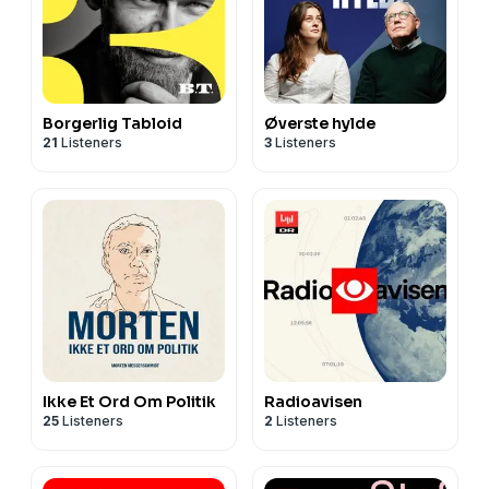
Borgerlig Tabloid
Øverste hylde
21
Listeners
3
Listeners
Ikke Et Ord Om Politik
Radioavisen
25
Listeners
2
Listeners