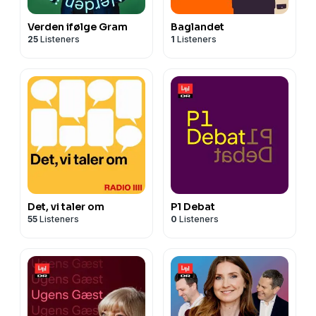
Verden ifølge Gram
Baglandet
25
Listeners
1
Listeners
Det, vi taler om
P1 Debat
55
Listeners
0
Listeners