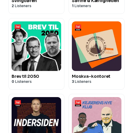
Svingdøren
Sørine & Kærligheden
2
Listeners
1
Listeners
Brev til 2050
Moskva-kontoret
0
Listeners
3
Listeners