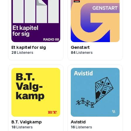
Et kapitel for sig
Genstart
28
Listeners
84
Listeners
B.T. Valgkamp
Avistid
18
Listeners
16
Listeners