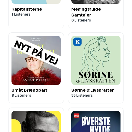
Kapitalisterne
Meningsfulde
1
Listeners
Samtaler
6
Listeners
Småt Brændbart
Sørine & Livskraften
8
Listeners
55
Listeners