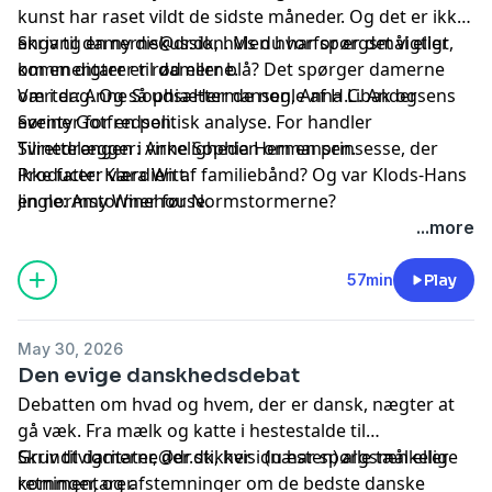
kunst har raset vildt de sidste måneder. Og det er ikke
engang en ny diskussion. Men hvorfor er det vigtigt,
Skriv til
damerne@dr.dk
, hvis du har spørgsmål eller
om en digter er rød eller blå? Det spørger damerne
kommentarer til damerne.
om i dag. Og så udsætter de nogle af H.C. Andersens
Værter: Anne Sophia Hermansen, Anna Libak og
eventyr for en politisk analyse. For handler
Sørine Gotfredsen.
Svinedrengen i virkeligheden om en prinsesse, der
Tilrettelægger: Anne Sophia Hermansen.
ikke fatter værdien af familiebånd? Og var Klods-Hans
Producer: Klara Witt.
en normstormer før Normstormerne?
Jingle: Amy Winehouse.
...more
57min
Play
May 30, 2026
Den evige danskhedsdebat
Debatten om hvad og hvem, der er dansk, nægter at
gå væk. Fra mælk og katte i hestestalde til
Grundtvigcitater, der stikker i (næsten) alle tænkelige
Skriv til
damerne@dr.dk
, hvis du har spørgsmål eller
retninger, og afstemninger om de bedste danske
kommentarer.