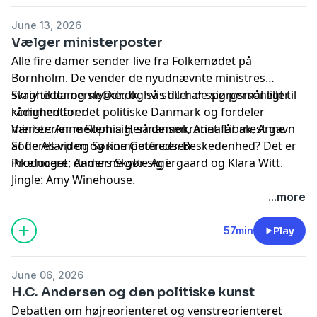
June 13, 2026
Vælger ministerposter
Alle fire damer sender live fra Folkemødet på
Bornholm. De vender de nyudnævnte ministres
svagheder og styrker, og så stiller de sig personligt til
Skriv til
damerne@dr.dk
, hvis du har spørgsmål eller
rådighed for det politiske Danmark og fordeler
kommentarer.
ministerier mellem sig, så demokratiet får mest gavn
Værter: Anne Sophia Hermansen, Anna Libak, Anne
af deres viden og kompetencer. Beskedenhed? Det er
Sofie Allarp og Sørine Gotfredsen.
ikke noget, damerne gør sig i.
Producere: Anders Skytte Agergaard og Klara Witt.
Jingle: Amy Winehouse.
...more
57min
Play
June 06, 2026
H.C. Andersen og den politiske kunst
Debatten om højreorienteret og venstreorienteret