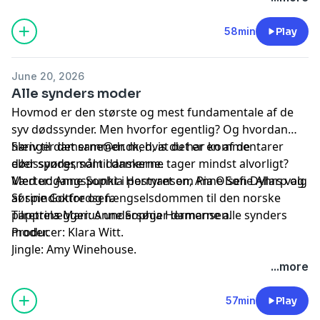
58min
Play
June 20, 2026
Alle synders moder
Hovmod er den største og mest fundamentale af de
syv dødssynder. Men hvorfor egentlig? Og hvordan
hænger det sammen med, at det er en af de
Skriv til
damerne@dr.dk
, hvis du har kommentarer
dødssynder, som danskerne tager mindst alvorligt?
eller spørgsmål til damerne.
Med udgangspunkt i postyret om Pia Olsen Dyhrs valg
Værter: Anne Sophia Hermansen, Anne Sofie Allarp og
af spindoktor og fængselsdommen til den norske
Sørine Gotfredsen.
papprins Marius undersøger damerne alle synders
Tilrettelægger: Anne Sophia Hermansen.
moder.
Producer: Klara Witt.
Jingle: Amy Winehouse.
...more
57min
Play