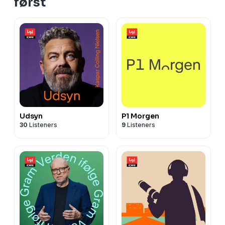
først
Udsyn
P1 Morgen
30
Listeners
9
Listeners