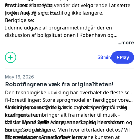
mest intolerante, og vender det velgørende i at sætte
Producer: Klara Witt.
foden ned og sige: Hertil og ikke længere.
Jingle: Amy Winehouse.
Berigtigelse:
I denne udgave af programmet indgår der en
diskussion af boligsituationen i København og
Københavnsområdet. Her blev det nævnt, at "det er
...more
dem, der kender nogen, der kender nogen, der
kommer ind" på andelsmarkedet og i det almene
58min
Play
boligbyggeri. DR skal præcisere at, det er
almenboligloven, der fastlægger, hvem der får tilbud
May 16, 2026
en almen bolig, og hvordan boligerne udlejes.
Robotfingrene væk fra originaliteten!
Den teknologiske udvikling har overhalet de fleste sci-
fi-forestillinger: Store sprogmodeller færdiggør vores
sætninger, som var de gamle ægtefæller. Og kunstig
Skriv til
damerne@dr.dk
, hvis du har spørgsmål eller
intelligens frembringer alt fra malerier til musik -
kommentarer.
måske lige så godt som mennesker, og helt sikkert
Værter: Anne Sofie Allarp, Anne Sophia Hermansen og
hurtigere og billigere. Men hvor efterlader det os? Vil
Sørine Gotfredsen.
morgendagens kreative genier træne kunsten at
Tilrettelægger: Anne Sofie Allarp.