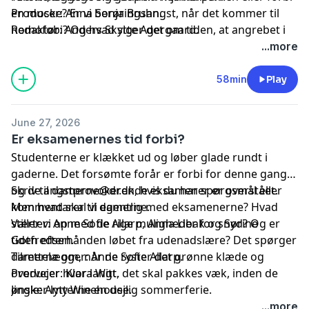
en moske? Er vi berøringsangst, når det kommer til
Producer: Anna Sonja Bruhn.
homofobi? Og hvad siger det om tiden, at angrebet i
Redaktør: Anders Skytte Agergaard.
Tyskland kan finde sted?
...more
58min
Play
June 27, 2026
Er eksamenernes tid forbi?
Studenterne er klækket ud og løber glade rundt i
gaderne. Det forsømte forår er forbi for denne gang,
og de angstprovokerende eksamener er overstået.
Skriv til
damerne@dr.dk
, hvis du har spørgsmål eller
Men hvad skal vi egentlig med eksamenerne? Hvad
kommentarer til damerne.
stiller vi op med de rige muligheder for snyd? Og er
Værter: Anne Sofie Allarp, Anna Libak og Sørine
tiden efterhånden løbet fra udenadslære? Det spørger
Gotfredsen.
damerne om, når de ryster det grønne klæde og
Tilrettelægger: Anne Sofie Allarp.
overvejer hvor langt, det skal pakkes væk, inden de
Producer: Klara Witt.
ønsker lytterne en dejlig sommerferie.
Jingle: Amy Winehouse.
...more