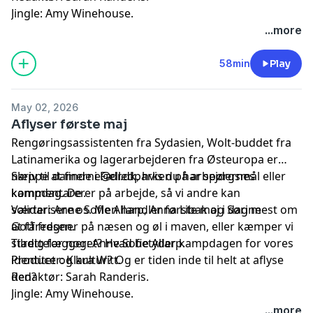
Jingle: Amy Winehouse.
...more
58min
Play
May 02, 2026
Aflyser første maj
Rengøringsassistenten fra Sydasien, Wolt-buddet fra
Latinamerika og lagerarbejderen fra Østeuropa er
næppe at finde i Fælledparken på arbejdernes
Skriv til
damerne@dr.dk
, hvis du har spørgsmål eller
kampdag. De er på arbejde, så vi andre kan
kommentarer.
solidarisere os. Men handler første maj i dag mest om
Værter: Anne Sofie Allarp, Anna Libak og Sørine
at få fregner på næsen og øl i maven, eller kæmper vi
Gotfredsen.
stadig for noget? Hvad betyder kampdagen for vores
Tilrettelægger: Anne Sofie Allarp.
identitet og kultur? Og er tiden inde til helt at aflyse
Producer: Klara Witt.
den?
Redaktør: Sarah Randeris.
Jingle: Amy Winehouse.
...more