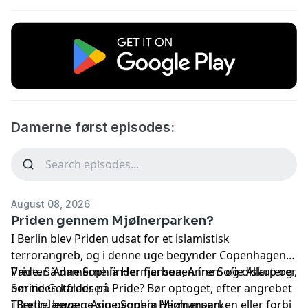
Damerne først episodes:
August 08, 2026
Priden gennem Mjølnerparken?
I Berlin blev Priden udsat for et islamistisk
terrorangreb, og i denne uge begynder Copenhagen
Pride. Så damerne finder fjerboaen frem og diskuterer,
Værter: Anne Sophia Hermansen, Anne Sofie Allarp og
om tiden kalder på Pride? Bør optoget, efter angrebet
Sørine Gotfredsen.
i Berlin, bevæge sig gennem Mjølnerparken eller forbi
Tilrettelægger: Anne Sophia Hermansen.