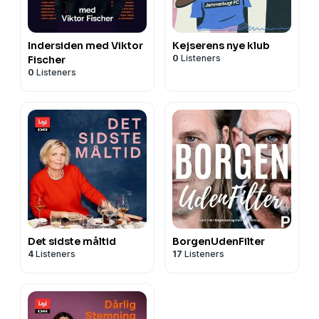
Indersiden med Viktor
Kejserens nye klub
0
Listeners
Fischer
0
Listeners
Det sidste måltid
BorgenUdenFilter
4
Listeners
17
Listeners