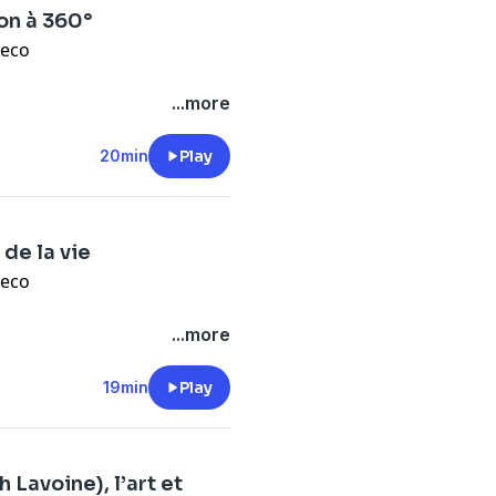
 de « Décoscopie » pour
on à 360°
 guidé au fil de sa carrière.
deco
rivacy
pour plus
hzon
a ouvert son jardin
...more
ne chanteuse australienne
nfance pour le peintre
20min
Play
 jour
» inspire son travail
ressorts d’un univers créatif
de la vie
rivacy
pour plus
deco
r des arts décoratifs à la
...more
 matériaux et aux détails.
ans le monde entier, il
19min
Play
i Casa et a récemment
au d’Emmanuel Macron au
Thiery Lemaire se confie sur
Lavoine), l’art et
t au quotidien, son addiction