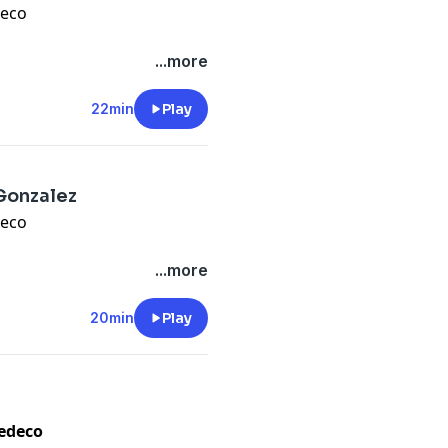
deco
rivacy
pour plus
seller dès sa sortie en
...more
 depuis sa personnalité
s aussi de la décoration, de
22min
Play
opie, elle nous ouvre les
a magie de l’océan est aussi
ayons.
Gonzalez
rivacy
pour plus
deco
ie
», nous vous proposons
...more
aura Gonzalez
. L’architecte
la réfection du mythique
20min
Play
 son style éclectique et
ppartements. Jusqu’à l’hôtel
 la rénovation en 2021.
ledeco