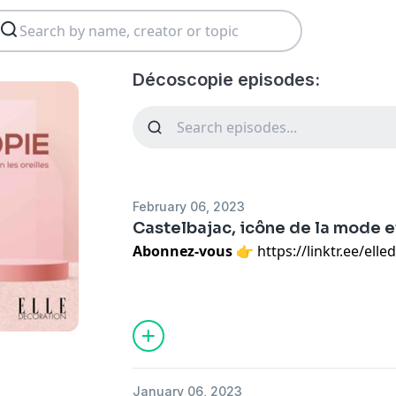
Décoscopie episodes:
February 06, 2023
Castelbajac, icône de la mode e
Abonnez-vous
👉
https://linktr.ee/elle
S’il est une légende de la mode,
Jean-C
constamment dessiné des meubles et ob
avec une dizaine de maisons, principale
récemment dévoilé de la vaisselle avec 
des assises et tapis avec Maison Dada, 
January 06, 2023