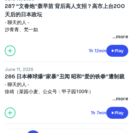
25:08
百万年终奖引发的罢工与人才争夺战
@RayHan
@RayHan
287 “文春炮”轰早苗 背后高人支招？高市上台200
44:12
李在明的“股市政绩”，真有点东西还是纯好运？
- ED -
- ED -
天后的日本政坛
52:01
东观毒奶时刻：半导体内存热潮能挺到明年大选吗？
久石譲 - The Sun Also Rises
朝鲜族民歌《红太阳照边疆》
- 聊天的人 -
- OP -
- Logo -
- Logo -
沙青青、梵一如
@RayHan
Shane
Shane
- 时间轴 -
...more
- ED -
- 收听方式 -
- 收听方式 -
00:30
首相系列7月上新
Why - 운명
推荐您使用小宇宙app、苹果播客、喜马拉雅、网易云音
推荐您使用小宇宙app、苹果播客、喜马拉雅、网易云音
05:10
日银加息，日元该跌跌，日股该涨涨
1h 12min
Play
- Logo -
乐、蜻蜓FM等平台订阅收听《东亚观察局》
乐、蜻蜓FM等平台订阅收听《东亚观察局》
09:40
高市早苗在G7峰会上点名中国
Shane
- 剪辑 -
- 剪辑 -
14:30
落后全球一个版本，日本也发生“网络水军操作选
- 收听方式 -
王俊翔、梵一如
沙青青
June 11, 2026
举”事件
推荐您使用小宇宙app、苹果播客、喜马拉雅、网易云音
- 出品・制作 -
- 出品・制作 -
286 日本棒球爆“家暴”丑闻 昭和“爱的铁拳”遭制裁
18:50
“文春炮”步步为营引高市早苗入瓮
乐、蜻蜓FM等平台订阅收听《东亚观察局》
番薯剥壳工作室（Yakimo Studio）
番薯剥壳工作室（Yakimo Studio）
- 聊天的人 -
23:20
看似媒体揭弊，但背后是高人下指导棋？
- 剪辑 -
徐靖（菜园小麦、公众号：甲子园100年）
31:50
麻生与高市之间微妙的合作关系
王俊翔、梵一如
沙青青（公众号：13号埋立地）
...more
45:30
“早苗币”与“诽谤视频”，其实互为因果
- 出品・制作 -
梵一如
54:00
日本人开始适应“认知作战”
番薯剥壳工作室（Yakimo Studio）
- 时间轴 -
1h 7min
Play
58:40
皇室继承规则或大变，德仁天皇表达意见
00:59
日本棒球圈惊爆家暴事件，巨人队教练被捕
01:07:00
高市上台200天，日本连续释出抑制移民政策
08:23
事件本身不复杂 但舆论却两极分化
- OP -