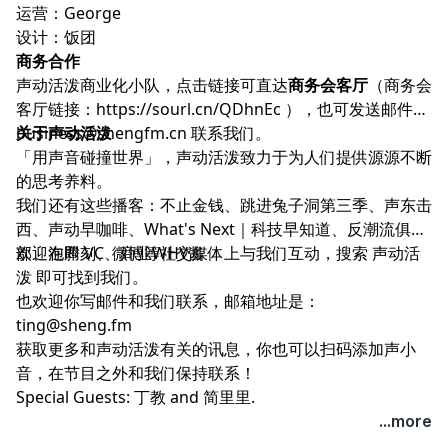
运营：George
设计：饭团
商务合作
声动活泼商业化小队，点击链接可直达
商务会客厅
（商务会
客厅链接：
https://sourl.cn/QDhnEc
），也可发送邮件至
business@shengfm.cn
关于声动活泼
联系我们。
「用声音碰撞世界」，声动活泼致力于为人们提供源源不断
的思考养料。
我们还有这些播客：
不止金钱
、
跳进兔子洞第三季
、
声东击
西
、
声动早咖啡
、
What's Next｜科技早知道
、
反潮流俱乐
部
欢迎在
、
泡腾 VC
即刻
、微博等社交媒体上与我们互动，搜索 声动活
、
商业WHY酱
泼 即可找到我们。
也欢迎你写邮件和我们联系，邮箱地址是：
ting@sheng.fm
获取更多和声动活泼有关的讯息，你也可以扫码添加声小
音，在节目之外和我们保持联系！
Special Guests: 丁教 and 简里里.
...more