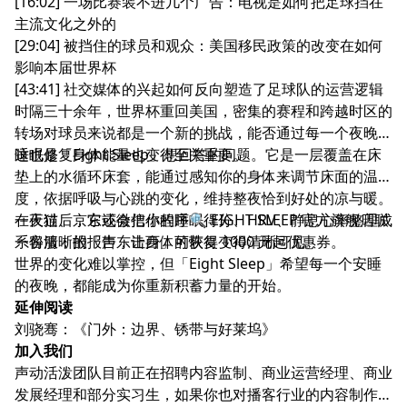
[16:02] 一场比赛装不进几个广告：电视是如何把足球挡在
主流文化之外的
[29:04] 被挡住的球员和观众：美国移民政策的改变在如何
影响本届世界杯
[43:41] 社交媒体的兴起如何反向塑造了足球队的运营逻辑
时隔三十余年，世界杯重回美国，密集的赛程和跨越时区的
转场对球员来说都是一个新的挑战，能否通过每一个夜晚的
睡眠修复身体能量也变得至关重要。
这也是「Eight Sleep」想回答的问题。它是一层覆盖在床
垫上的水循环床套，能通过感知你的身体来调节床面的温
度，依据呼吸与心跳的变化，维持整夜恰到好处的凉与暖。
一夜过后，它还会把你的睡眠得分、HRV、静息心率整理成
在天猫、京东或微信小程序🔍 EIGHT SLEEP 官方旗舰店联
一份清晰的报告，让身体的恢复变得清晰可见。
系客服，报「声东击西」可获得 1000 元起优惠券。
世界的变化难以掌控，但「Eight Sleep」希望每一个安睡
的夜晚，都能成为你重新积蓄力量的开始。
延伸阅读
刘骁骞：
《门外：边界、锈带与好莱坞》
加入我们
声动活泼团队目前正在招聘内容监制、商业运营经理、商业
发展经理和部分实习生，如果你也对播客行业的内容制作和