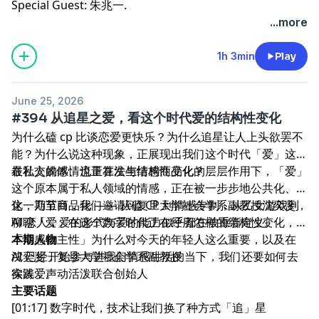
Special Guest: 朱兆一.
...more
1h 3min
Play
June 25, 2026
#394 从追星之爱，看这个时代爱的结构性变化
为什么磕 cp 比谈恋爱更快乐？为什么追星让人上头欲罢不
能？为什么说这种现象，正展现出我们这个时代「爱」这种
最私人的感情也正在发生结构性变化？
在社交媒体、流量算法与情感商品化的层层作用下，「爱」
这个原本属于私人领域的情感，正在被一步步地公共化、量
化，乃至商品化 —— 从磕 CP 到情感专制，从乙女游戏到
这一期节目，我们邀请到复旦大学社会学系副教授沈奕斐，
AI 恋人，爱的形式与爱的能力似乎都在被重新定义。
聊聊「爱」在这个数字时代正在经历怎样的结构性变化，
「情感自主性」为什么对今天的年轻人这么重要，以及在
本期人物
AI 已经开始参与进我们情感生活的当下，我们还要如何去
沈奕斐，复旦大学社会学系副教授
实践爱。
徐涛，声动活泼联合创始人
主要话题
[01:17] 数字时代，技术让我们换了种方式「追」星