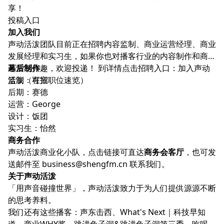
享！
投稿入口
加入我们
声动活泼团队目前正在招聘内容监制、商业运营经理、商业
发展经理和实习生，如果你也对播客行业的内容制作和商务
运营感兴趣，欢迎投递！ 到详情点击招聘入口：
幕后制作
加入声动
活泼（在招职位速览）
监制：可宣
后期：赛德
运营：George
设计：饭团
实习生：怡然
商务合作
声动活泼商业化小队，点击链接可直达
商务会客厅
，也可发
送邮件至
business@shengfm.cn
联系我们。
关于
声动活泼
「用声音碰撞世界」，声动活泼致力于为人们提供源源不断
的思考养料。
我们还有这些播客：
声东击西
、
What's Next｜科技早知
道
、
商业WHY酱
、
跳进兔子洞
&
跳进兔子洞第三季
、
吃喝玩