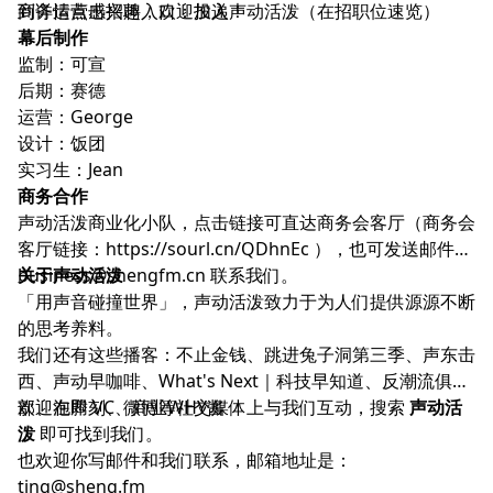
商务运营感兴趣，欢迎投递！
到详情点击招聘入口：
加入声动活泼（在招职位速览）
幕后制作
监制：可宣
后期：赛德
运营：George
设计：饭团
实习生：Jean
商务合作
声动活泼商业化小队，点击链接可直达商务会客厅（商务会
客厅链接：
https://sourl.cn/QDhnEc
），也可发送邮件至
business@shengfm.cn
关于声动活泼
联系我们。
「用声音碰撞世界」，声动活泼致力于为人们提供源源不断
的思考养料。
我们还有这些播客：
不止金钱
、
跳进兔子洞第三季
、
声东击
西
、
声动早咖啡
、
What's Next｜科技早知道
、
反潮流俱乐
部
欢迎在
、
泡腾 VC
即刻
、微博等社交媒体上与我们互动，搜索
、
商业WHY酱
声动活
泼
即可找到我们。
也欢迎你写邮件和我们联系，邮箱地址是：
ting@sheng.fm