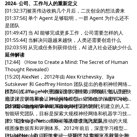
2024- 公司、工作与人的重新定义
[01:32:37]被英伟达收购几个月后，二次创业的想法袭来
[01:37:56] 单个 Agent 足够聪明，一群 Agent 为什么还不
是团队
[01:49:47] 当 AI 能够完成更多工作，公司需要怎样的人
[01:55:44] 当解决问题越来越快，人类还需要创造什么
[02:03:59] 从完成任务到获得信任，AI 进入社会还缺少什么
延伸解读
[12:44]
《How to Create a Mind: The Secret of Human
Thought Revealed》
[15:20] AlexNet，2012年由 Alex Krizhevsky、Ilya
Sutskever 和 Geoffrey Hinton 团队提出的卷积神经网络
模型，在 ImageNet 图像识别比赛中取得突破，被认为开
[17:46] Caffe，一个开源深度学习框架，帮助研究人员更快
启了深度学习革命。
地设计、训练和验证神经网络模型。它降低了深度学习研究
ImageNet Classification with Deep
Convolutional Neural Networks
的门槛，也推动了早期深度学习社区的发展。
[21:23] Google Brain，Google 于2010年代初建立的人工
智能研究团队，目标是探索大规模神经网络和机器学习技
术。它推动了 TensorFlow 等基础设施的发展。
[29:16] ImageNet，由斯坦福大学李飞飞团队推动的大规
模图像数据库和评测体系。2012年前后，深度学习模型在
ImageNet 上取得巨大突破，证明了“大数据 + 大计算 + 神
[31:34] Neolab，近年来，一些新的 AI 实验室不再完全依