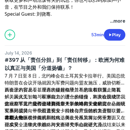
音，在节目之外和我们保持联系！
Special Guest: 刘骁骞.
...more
53min
Play
July 14, 2026
#397 从「责任分担」到「责任转移」：欧洲为何难
以真正与美国「分道扬镳」？
7 月 7 日至 8 日，北约峰会在土耳其安卡拉举行。美国总统
特朗普在会议开场就因为军费问题向盟友施压，威胁切断与
西班牙的贸易，甚至再次提起格陵兰岛的主权归属。随着
从会议内容上看，理念的碰撞似乎并不意味着联盟走向瓦
「美国优先」与「欧洲自主」理念的碰撞，本次会议成了我
解。从人工智能与军事能力的进一步结合，到美欧围绕防务
们观察「北约是否已经脑死亡？」争论的关键窗口。
支出、军工产业和全球责任展开新的博弈，北约正在从传统
这一期节目，我们邀请到清华大学战略与安全研究中心副研
军事同盟转向一个覆盖安全、科技与产业链的复合型联盟。
究员孙成昊，带我们透视安卡拉峰会背后的权力逻辑，并探
美欧一方面在价值观和战略选择上分歧加深，另一方面又在
讨在这个纵横捭阖的新时代，美欧关系又将如何重塑。
本期人物
现实安全上彼此依赖。跨大西洋关系由此进入冷战结束以来
孙成昊，清华大学战略与安全研究中心副研究员