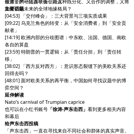
最重要的一轮再平衡，而这种既分化、又合作的调整，又将
徐涛，声动活泼联合创始人
如何影响未来的全球地缘格局？
主要话题
[04:53] 「交付峰会」：三大背景与三项实质成果
[09:22] 乌克兰角色的转变：从「安全消费者」到「安全贡
献者」
[14:19] 欧洲内部的分歧图谱：中东欧、法国、德国、南欧
各自的算盘
[23:59] 特朗普的一贯逻辑：从「责任分担」到「责任转
移」
[38:02] 「西方反对西方」：意识形态裂缝下的美欧关系还
回得去吗？
[48:01] 面对欧美关系的再平衡，中国如何寻找议题中的博
弈空间？
延伸解读
Nato’s carnival of Trumpian caprice
也可以在小红书账号
「徐涛-声东击西」
看到更多相关内容
和幕后
给声东击西投稿
「声东击西」一直在寻找来自不同社会和群体的真实声音。