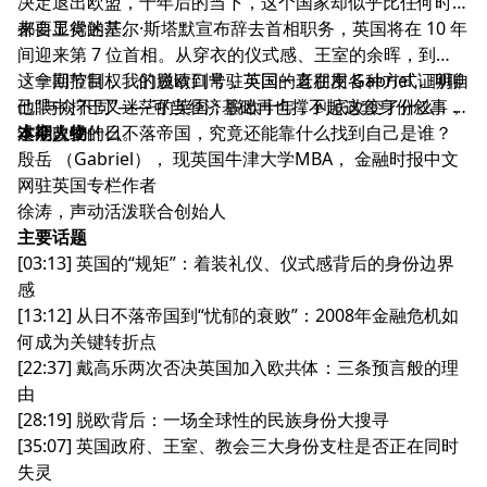
决定退出欧盟，十年后的当下，这个国家却似乎比任何时候
都要显得迷茫。
来自工党的基尔·斯塔默宣布辞去首相职务，英国将在 10 年
间迎来第 7 位首相。从穿衣的仪式感、王室的余晖，到
「拿回控制权」的脱欧口号，英国一直在用各种方式证明自
这一期节目，我们邀请到常驻英国的老朋友 Gabriel，聊聊
己“与众不同”——可当经济基础再也撑不起这套身份叙事，
他眼中拧巴又迷茫的英国：脱欧十年，到底改变了什么，又
这个曾经的日不落帝国，究竟还能靠什么找到自己是谁？
没能改变什么。
本期人物
殷岳 （Gabriel）， 现英国牛津大学MBA， 金融时报中文
网驻英国专栏作者
徐涛，声动活泼联合创始人
主要话题
[03:13] 英国的“规矩”：着装礼仪、仪式感背后的身份边界
感
[13:12] 从日不落帝国到“忧郁的衰败”：2008年金融危机如
何成为关键转折点
[22:37] 戴高乐两次否决英国加入欧共体：三条预言般的理
由
[28:19] 脱欧背后：一场全球性的民族身份大搜寻
[35:07] 英国政府、王室、教会三大身份支柱是否正在同时
失灵