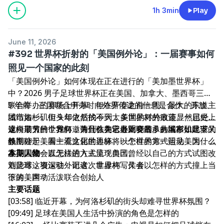
1h 3min
Play
June 11, 2026
#392 世界杯折射的「美国例外论」：一届赛事如何
照见一个国家的此刻
「美国例外论」如何体现在正在进行的「美加墨世界杯」
中？2026 男子足球世界杯正在美国、加拿大、墨西哥三国
联合举办的赛场上开幕。但在开赛之前一周，最大的东道主
9 年前，三国联合申办时向外界传递的信息是合作、开放、
城市洛杉矶街头却依然找不到太多世界杯的痕迹。一届史上
团结如一。但 9 年之后的今天，美国的对外政策显然已经
规模最大的世界杯，为什么在它最重要的承办城市如此安
走向了另一个方向，并且作为承办比赛最多的国家，足球又
这一期节目，我们邀请到驻美记者刘骁骞，从洛杉矶眼下的
静？
长期处于美国主流文化的边缘。一个世界第一运动，为什么
氛围聊起，看一看这届世界杯将以怎样的方式照见美国，以
在美国却一直无法进入主流？美国曾经以自己的方式试图改
及美国又会以怎样的方式呈现自己。
本期人物
造足球这项运动，而这次世界杯，又会以怎样的方式撞上当
刘骁骞，资深驻外记者、非虚构写作者
下的美国？
徐涛，声动活泼联合创始人
主要话题
[03:58] 临近开幕，为何洛杉矶的街头却难寻世界杯氛围？
[09:49] 足球在美国人生活中扮演的角色是怎样的