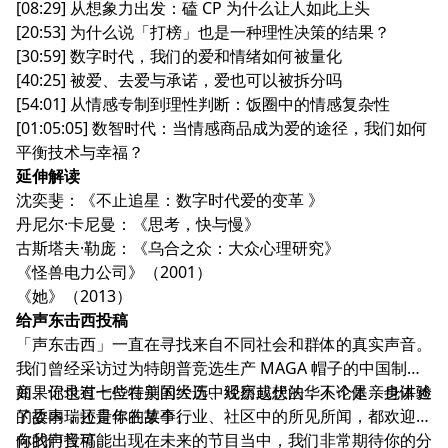
[08:29] 从想象力出发：磕 CP 为什么让人如此上头
[20:53] 为什么说「打榜」也是一种理性决策的结果？
[30:59] 数字时代，我们的爱和情绪如何被量化
[40:25] 被爱、去爱与承诺，爱也可以被拆分吗
[54:01] 从情感专制到理性判断：饭圈中的情感复杂性
[01:05:05] 数智时代：当情感商品成为爱的途径，我们如何
平衡技术与幸福？
延伸解读
沈奕斐：
《不止追星：数字时代爱的变革 》
丹尼尔·卡尼曼：《思考，快与慢》
古斯塔夫·勒庞：《乌合之众：大众心理研究》
《怪兽电力公司》（2001）
《她》（2013）
给声东击西投稿
「声东击西」一直在寻找来自不同社会和群体的真实声音。
我们曾经采访过为特朗普竞选生产 MAGA 帽子的中国制造
商、记录过七位在美国大选中经历起伏的华人个体，也讲述
如果你也有一些特别的经历、观察或想法，不论是亲身体验
了委内瑞拉青年的故事。
的故事，还是你在某个行业、社区中的所见所闻，都欢迎你
向我们投稿。
你的声音可能出现在未来的节目当中，我们非常期待你的分