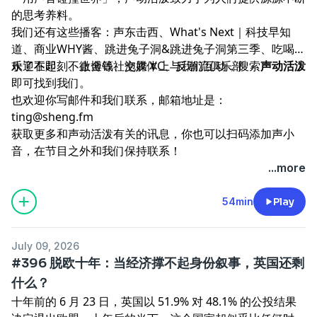
的思考养料。
我们还有这些播客：
声东击西
、
What's Next｜科技早知
道
、
商业WHY酱
、
跳进兔子洞
&
跳进兔子洞第三季
、
吃喝玩
乐了不起
欢迎在
即刻
、
不止金钱
、微博等社交媒体上与我们互动，搜索
、
泡腾 VC
、
反潮流俱乐部
声动活泼
即可找到我们。
也欢迎你写邮件和我们联系，邮箱地址是：
ting@sheng.fm
获取更多和声动活泼有关的讯息，你也可以扫码添加声小
音，在节目之外和我们保持联系！
...more
54min
Play
July 09, 2026
#396 脱欧十年：当经济撑不起身份叙事，英国还剩
什么？
十年前的 6 月 23 日，英国以 51.9% 对 48.1% 的公投结果