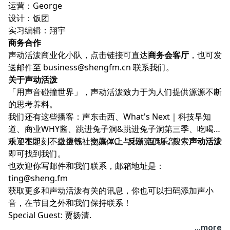
运营：George
设计：饭团
实习编辑：翔宇
商务合作
声动活泼商业化小队，点击链接可直达
商务会客厅
，也可发
送邮件至
business@shengfm.cn
联系我们。
关于声动活泼
「用声音碰撞世界」，声动活泼致力于为人们提供源源不断
的思考养料。
我们还有这些播客：
声东击西
、
What's Next｜科技早知
道
、
商业WHY酱
、
跳进兔子洞
&
跳进兔子洞第三季
、
吃喝玩
乐了不起
欢迎在
即刻
、
不止金钱
、微博等社交媒体上与我们互动，搜索
、
泡腾 VC
、
反潮流俱乐部
声动活泼
即可找到我们。
也欢迎你写邮件和我们联系，邮箱地址是：
ting@sheng.fm
获取更多和声动活泼有关的讯息，你也可以扫码添加声小
音，在节目之外和我们保持联系！
Special Guest: 贾扬清.
...more