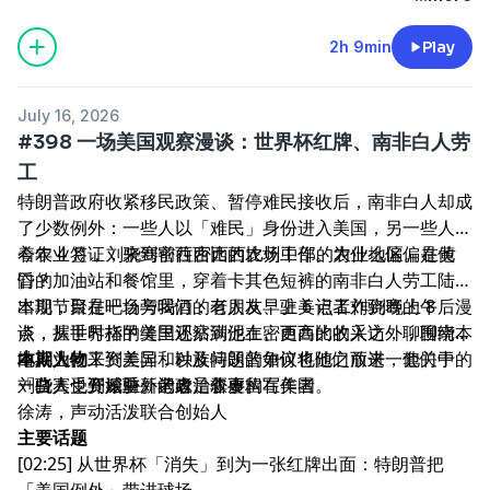
2h 9min
Play
July 16, 2026
#398 一场美国观察漫谈：世界杯红牌、南非白人劳
工
特朗普政府收紧移民政策、暂停难民接收后，南非白人却成
了少数例外：一些人以「难民」身份进入美国，另一些人拿
着农业签证，来到密西西比的农场工作。为什么偏偏是他
今年 4 月，刘骁骞前往密西西比州中部的农业地区。在黄
们？
昏的加油站和餐馆里，穿着卡其色短裤的南非白人劳工陆续
出现，聚在吧台旁喝酒；有人从早上 6 点工作到晚上 8
本期节目是一场与我们的老朋友、驻美记者刘骁骞的午后漫
点，握手时指甲缝里还沾满泥土。更高的收入之外，围绕本
谈，从世界杯的美国观察到他在密西西比的采访，聊聊南非
地就业、工资差异和种族问题的争议也随之而来，他们中的
白人为何来到美国，以及特朗普如何将他们放进一套关于
本期人物
一些人也开始重新考虑是否要留在美国。
「白人受到威胁」的政治叙事。
刘骁骞，资深驻外记者、非虚构写作者
徐涛，声动活泼联合创始人
主要话题
[02:25] 从世界杯「消失」到为一张红牌出面：特朗普把
「美国例外」带进球场