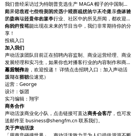
我们曾经采访过为特朗普竞选生产 MAGA 帽子的中国制造
商、记录过七位在美国大选中经历起伏的华人个体，也讲述
如果你也有一些特别的经历、观察或想法，不论是亲身体验
了委内瑞拉青年的故事。
的故事，还是你在某个行业、社区中的所见所闻，都欢迎你
向我们投稿。
你的声音可能出现在未来的节目当中，我们非常期待你的分
享！
投稿入口
加入我们
声动活泼团队目前正在招聘内容监制、商业运营经理、商业
发展经理和实习生，如果你也对播客行业的内容制作和商务
运营感兴趣，欢迎投递！ 详情点击招聘入口：
幕后制作
加入声动活
泼（在招职位速览）
后期：赛德
运营：George
设计：饭团
实习编辑：翔宇
商务合作
声动活泼商业化小队，点击链接可直达
商务会客厅
，也可发
送邮件至
business@shengfm.cn
联系我们。
关于声动活泼
「用声音碰撞世界」，声动活泼致力于为人们提供源源不断