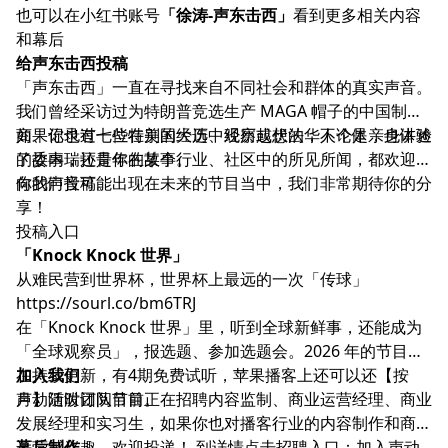
也可以在小红书账号
「徐涛-声东击西」
看到更多相关内容
和幕后
给声东击西投稿
「声东击西」一直在寻找来自不同社会和群体的真实声音。
我们曾经采访过为特朗普竞选生产 MAGA 帽子的中国制造
商、记录过七位在美国大选中经历起伏的华人个体，也讲述
如果你也有一些特别的经历、观察或想法，不论是亲身体验
了委内瑞拉青年的故事。
的故事，还是你在某个行业、社区中的所见所闻，都欢迎你
向我们投稿。
你的声音可能出现在未来的节目当中，我们非常期待你的分
享！
投稿入口
「Knock Knock 世界」
从难民营到世界杯，世界杯上最远的一次「传球」
https://sourl.co/bm6TRJ
在「Knock Knock 世界」里，听到全球新鲜事，还能成为
「全球观察员」，报选题、参加选题会。2026 年的节目正
在持续更新，有4期免费试听，苹果播客上还可以还【按
加入我们
月】随时订阅节目。
声动活泼团队目前正在招聘内容监制、商业运营经理、商业
发展经理和实习生，如果你也对播客行业的内容制作和商务
运营感兴趣，欢迎投递！ 到详情点击招聘入口：
幕后制作
加入声动