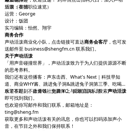
活泼（在招职位速览）
后期：赛德
运营：George
设计：饭团
实习编辑：怡然、翔宇
商务合作
声动活泼商业化小队，点击链接可直达
商务会客厅
，也可发
送邮件至
business@shengfm.cn
联系我们。
关于声动活泼
「用声音碰撞世界」，声动活泼致力于为人们提供源源不断
的思考养料。
我们还有这些播客：
声东击西
、
What's Next｜科技早知
道
、
商业WHY酱
、
跳进兔子洞
&
跳进兔子洞第三季
、
吃喝玩
乐了不起
欢迎在
即刻
、
不止金钱
、微博等社交媒体上与我们互动，搜索
、
泡腾 VC
、
反潮流俱乐部
声动活泼
即可找到我们。
也欢迎你写邮件和我们联系，邮箱地址是：
ting@sheng.fm
获取更多和声动活泼有关的讯息，你也可以扫码添加声小
音，在节目之外和我们保持联系！