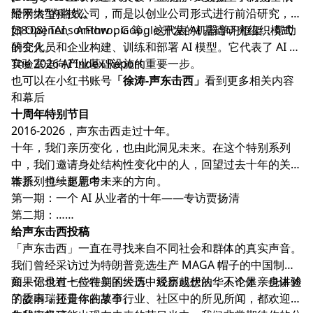
经网络”的路线。
附于大型科技公司，而是以创业公司形式进行前沿研究，例
如 OpenAI、Anthropic 等。这代表 AI 基础研究组织模式
[38:08] TensorFlow，Google 开发的机器学习框架，帮助
的变化。
研究人员和企业构建、训练和部署 AI 模型。它代表了 AI 从
实验室走向产业基础设施的重要一步。
The 2026 AI Index Report
也可以在小红书账号
「徐涛-声东击西」
看到更多相关内容
和幕后
十周年特别节目
2016-2026，声东击西走过十年。
十年，我们亲历变化，也由此洞见未来。在这个特别系列
中，我们邀请身处结构性变化中的人，回望过去十年的关键
转折，也一起思考未来的方向。
本系列持续更新中：
第一期：
一个 AI 从业者的十年——专访贾扬清
第二期：……
给声东击西投稿
「声东击西」一直在寻找来自不同社会和群体的真实声音。
我们曾经采访过为特朗普竞选生产 MAGA 帽子的中国制造
商、记录过七位在美国大选中经历起伏的华人个体，也讲述
如果你也有一些特别的经历、观察或想法，不论是亲身体验
了委内瑞拉青年的故事。
的故事，还是你在某个行业、社区中的所见所闻，都欢迎你