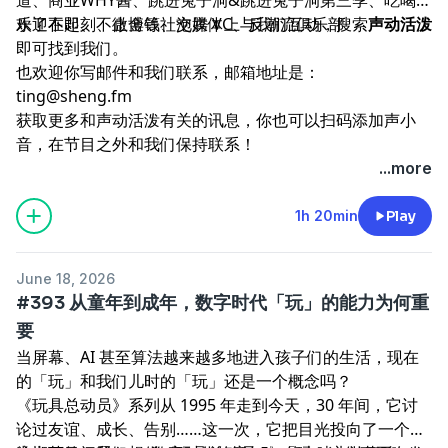
乐了不起
欢迎在
即刻
、
不止金钱
、微博等社交媒体上与我们互动，搜索
、
泡腾 VC
、
反潮流俱乐部
声动活泼
即可找到我们。
也欢迎你写邮件和我们联系，邮箱地址是：
ting@sheng.fm
获取更多和声动活泼有关的讯息，你也可以扫码添加声小
音，在节目之外和我们保持联系！
...more
1h 20min
Play
June 18, 2026
#393 从童年到成年，数字时代「玩」的能力为何重
要
当屏幕、AI 甚至算法越来越多地进入孩子们的生活，现在
的「玩」和我们儿时的「玩」还是一个概念吗？
《玩具总动员》系列从 1995 年走到今天，30 年间，它讨
论过友谊、成长、告别……这一次，它把目光投向了一个非