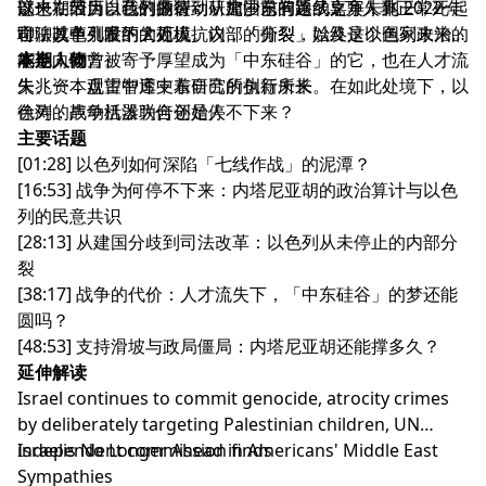
以来，因为以色列的行动，加沙已有近 7.5 万人非正常死
部也在经历自己的撕裂：从建国前的路线之争，到 2022 年
这一期节目，我们邀请到研究中东问题的嘉宾朱兆一，一起
亡，其中儿童约 2 万人。
司法改革引发的大规模抗议，「分裂」始终是以色列政治的
聊聊以色列眼下的处境、内部的撕裂，以及这个国家未来可
底色；而曾被寄予厚望成为「中东硅谷」的它，也在人才流
能走向何方。
本期人物
失、资本观望中透支着自己的创新未来。在如此处境下，以
朱兆一，盘古智库中东研究所执行所长
色列的战争机器为何还是停不下来？
徐涛，声动活泼联合创始人
主要话题
[01:28] 以色列如何深陷「七线作战」的泥潭？
[16:53] 战争为何停不下来：内塔尼亚胡的政治算计与以色
列的民意共识
[28:13] 从建国分歧到司法改革：以色列从未停止的内部分
裂
[38:17] 战争的代价：人才流失下，「中东硅谷」的梦还能
圆吗？
[48:53] 支持滑坡与政局僵局：内塔尼亚胡还能撑多久？
延伸解读
Israel continues to commit genocide, atrocity crimes
by deliberately targeting Palestinian children, UN
independent commission finds
Israelis No Longer Ahead in Americans' Middle East
Sympathies