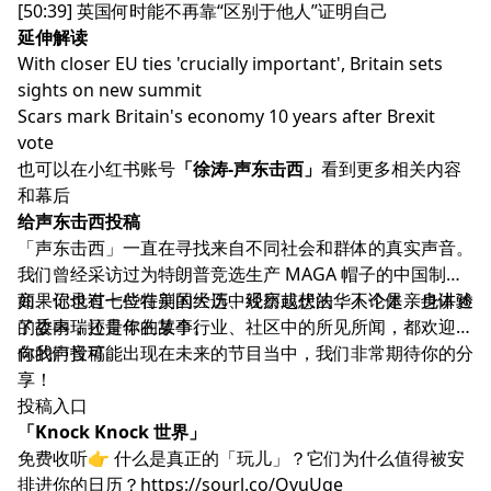
[50:39] 英国何时能不再靠“区别于他人”证明自己
延伸解读
With closer EU ties 'crucially important', Britain sets
sights on new summit
Scars mark Britain's economy 10 years after Brexit
vote
也可以在小红书账号
「徐涛-声东击西」
看到更多相关内容
和幕后
给声东击西投稿
「声东击西」一直在寻找来自不同社会和群体的真实声音。
我们曾经采访过为特朗普竞选生产 MAGA 帽子的中国制造
商、记录过七位在美国大选中经历起伏的华人个体，也讲述
如果你也有一些特别的经历、观察或想法，不论是亲身体验
了委内瑞拉青年的故事。
的故事，还是你在某个行业、社区中的所见所闻，都欢迎你
向我们投稿。
你的声音可能出现在未来的节目当中，我们非常期待你的分
享！
投稿入口
「Knock Knock 世界」
免费收听👉 什么是真正的「玩儿」？它们为什么值得被安
排进你的日历？
https://sourl.co/QvuUqe