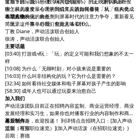
常当下的问题 —— 数字时代的童年，「玩」这件事正在发
这期节目，我们想借《玩具总动员 5》的上映来认真聊一
生怎样的改变，今天的我们又应该如何看待「玩」在人类成
聊：从儿童发展心理学到成年人的自我修复，从「结构化」
长过程中扮演的角色？
与「非结构化」的差别到屏幕时代的注意力争夺，重新看见
本期人物
「玩」这件事，对我们究竟意味着什么。
简里里，「简单心理」创始人 & CEO
丁教 Diane，声动活泼联合创始人
徐涛，声动活泼联合创始人
主要话题
[03:40] 打游戏≠玩：「玩」的定义可能和我们想象的不太一
样
[10:08] 为什么「无聊时刻」对小孩来说是重要的
[16:03] 什么叫非结构化的玩？它为什么是需要的？
[32:34] 如何看待社交媒体和电子屏幕对孩子产生的影响
[58:30] 成年人也可以通过玩耍来治愈自己
加入我们
声动活泼团队目前正在招聘内容监制、商业运营经理、商业
发展经理和实习生，如果你也对播客行业的内容制作和商务
运营感兴趣，欢迎投递！ 到详情点击招聘入口：[加入声动
幕后制作
活泼（在招职位速览）](
监制：可宣
加入声动活泼（在招职位速览）
)
后期：赛德