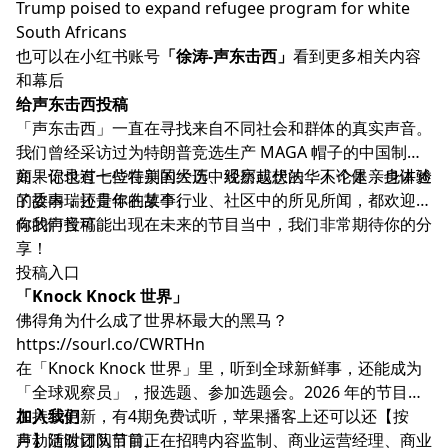
Trump poised to expand refugee program for white
South Africans
也可以在小红书账号
「徐涛-声东击西」
看到更多相关内容
和幕后
给声东击西投稿
「声东击西」一直在寻找来自不同社会和群体的真实声音。
我们曾经采访过为特朗普竞选生产 MAGA 帽子的中国制造
商、记录过七位在美国大选中经历起伏的华人个体，也讲述
如果你也有一些特别的经历、观察或想法，不论是亲身体验
了委内瑞拉青年的故事。
的故事，还是你在某个行业、社区中的所见所闻，都欢迎你
向我们投稿。
你的声音可能出现在未来的节目当中，我们非常期待你的分
享！
投稿入口
「Knock Knock 世界」
佛得角为什么成了世界杯最大的黑马？
https://sourl.co/CWRTHn
在「Knock Knock 世界」里，听到全球新鲜事，还能成为
「全球观察员」，报选题、参加选题会。2026 年的节目正
在持续更新，有4期免费试听，苹果播客上还可以还【按
加入我们
月】随时订阅节目。
声动活泼团队目前正在招聘内容监制、商业运营经理、商业