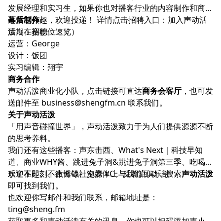
发展经理和实习生，如果你也对播客行业的内容制作和商务
运营感兴趣，欢迎投递！ 详情点击招聘入口：
幕后制作
加入声动活
泼（在招职位速览）
后期：赛德
运营：George
设计：饭团
实习编辑：翔宇
商务合作
声动活泼商业化小队，点击链接可直达
商务会客厅
，也可发
送邮件至
business@shengfm.cn
联系我们。
关于声动活泼
「用声音碰撞世界」，声动活泼致力于为人们提供源源不断
的思考养料。
我们还有这些播客：
声东击西
、
What's Next｜科技早知
道
、
商业WHY酱
、
跳进兔子洞
&
跳进兔子洞第三季
、
吃喝玩
乐了不起
欢迎在
即刻
、
不止金钱
、微博等社交媒体上与我们互动，搜索
、
泡腾 VC
、
反潮流俱乐部
声动活泼
即可找到我们。
也欢迎你写邮件和我们联系，邮箱地址是：
ting@sheng.fm
获取更多和声动活泼有关的讯息，你也可以扫码添加声小