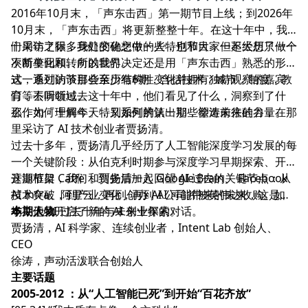
2016年10月末，「声东击西」第一期节目上线；到2026年
10月末，「声东击西」将更新整整十年。在这十年中，我
们采访了很多身处变化之中的人，也和大家一起经历了一个
十周年之际，我们的确想做一些特别节目，但不太想只做一
不断变化和转向的世界。
次简单回顾。所以我们决定还是用「声东击西」熟悉的形
式，通过访谈那些亲历结构性变化并拥有独特观察的嘉宾
这一系列的节目会至少有6期，含括技术，城市，制度，教
们，去听听过去这十年中，他们看见了什么，洞察到了什
育等不同领域。
么，如何理解今天，又如何辨认出那些塑造未来的力量。
那作为「十周年」特别系列的第一期，徐涛前往硅谷，在那
里采访了 AI 技术创业者贾扬清。
过去十多年，贾扬清几乎经历了人工智能深度学习发展的每
一个关键阶段：从伯克利时期参与深度学习早期探索、开发
开源框架 Caffe ，到先后加入 Google Brain、 Facebook
这期节目，我们和贾扬清一起回望 AI 过去的关键节点：从
AI Infra、阿里云，再到创办 AI 公司并被英伟达收购。如
技术突破，到产业变化，再到 AI 可能带来的未来，这是一
今，他又开启了新的 AI 创业探索。
场关于 AI 过去十年与未来十年的对话。
本期人物
贾扬清，AI 科学家、连续创业者，Intent Lab 创始人、
CEO
徐涛，声动活泼联合创始人
主要话题
2005-2012 ：从“人工智能已死”到开始“百花齐放”