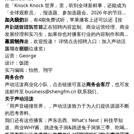
在「Knock Knock 世界」里，听到全球新鲜事，还能成为
「全球观察员」，报选题、参加选题会。2026 年的节目正
在持续更新，有4期免费试听，苹果播客上还可以还【按
加入我们
月】随时订阅节目。
声动活泼团队目前正在招聘内容监制、商业运营经理、商业
发展经理和实习生，如果你也对播客行业的内容制作和商务
运营感兴趣，欢迎投递！ 详情点击招聘入口：
幕后制作
加入声动活
泼（在招职位速览）
后期：赛德
运营：George
设计：饭团
实习编辑：怡然、翔宇
商务合作
声动活泼商业化小队，点击链接可直达
商务会客厅
，也可发
送邮件至
business@shengfm.cn
联系我们。
关于声动活泼
「用声音碰撞世界」，声动活泼致力于为人们提供源源不断
的思考养料。
我们还有这些播客：
声东击西
、
What's Next｜科技早知
道
、
商业WHY酱
、
跳进兔子洞
&
跳进兔子洞第三季
、
吃喝玩