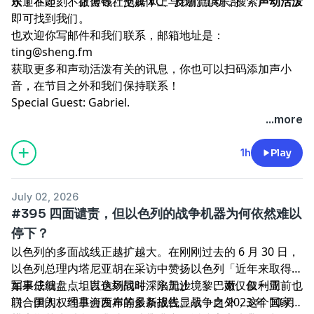
乐了不起
欢迎在
即刻
、
不止金钱
、微博等社交媒体上与我们互动，搜索
、
泡腾 VC
、
反潮流俱乐部
声动活泼
即可找到我们。
也欢迎你写邮件和我们联系，邮箱地址是：
ting@sheng.fm
获取更多和声动活泼有关的讯息，你也可以扫码添加声小
音，在节目之外和我们保持联系！
Special Guest: Gabriel.
...more
1h
Play
July 02, 2026
#395 四面谴责，但以色列的战争机器为何依然难以
停下？
以色列的多面战线正越扩越大。在刚刚过去的 6 月 30 日，
以色列总理内塔尼亚胡在采访中赞扬以色列「近年来取得的
军事成就」，坦言这场战斗「永无止境」。而仅仅一周前，
如果仔细盘点，以色列同时深陷加沙、黎巴嫩、叙利亚、也
联合国人权理事会发布的最新报告显示，自 2023 年 10 月
门、伊朗、约旦河西岸等多条战线。战争之外，这个国家内