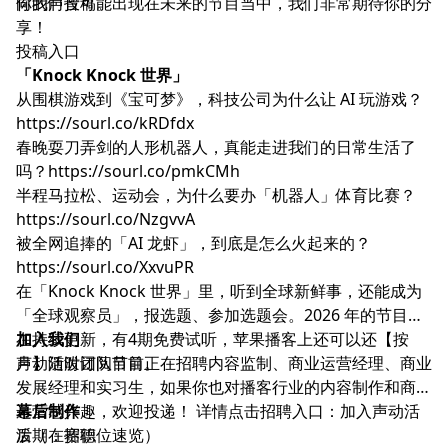
向我们投稿。
你的声音可能出现在未来的节目当中，我们非常期待你的分
享！
投稿入口
「Knock Knock 世界」
从围棋游戏到《宝可梦》，科技公司为什么让 AI 玩游戏？
https://sourl.co/kRDfdx
春晚耍刀弄剑的人形机器人，真能走进我们的日常生活了
吗？
https://sourl.co/pmkCMh
半程马拉松、运动会，为什么要办「机器人」体育比赛？
https://sourl.co/NzgvvA
被全网追捧的「AI 龙虾」，到底是怎么火起来的？
https://sourl.co/XxvuPR
在「Knock Knock 世界」里，听到全球新鲜事，还能成为
「全球观察员」，报选题、参加选题会。2026 年的节目正
在持续更新，有4期免费试听，苹果播客上还可以还【按
加入我们
月】随时订阅节目。
声动活泼团队目前正在招聘内容监制、商业运营经理、商业
发展经理和实习生，如果你也对播客行业的内容制作和商务
运营感兴趣，欢迎投递！ 详情点击招聘入口：
幕后制作
加入声动活
泼（在招职位速览）
后期：赛德