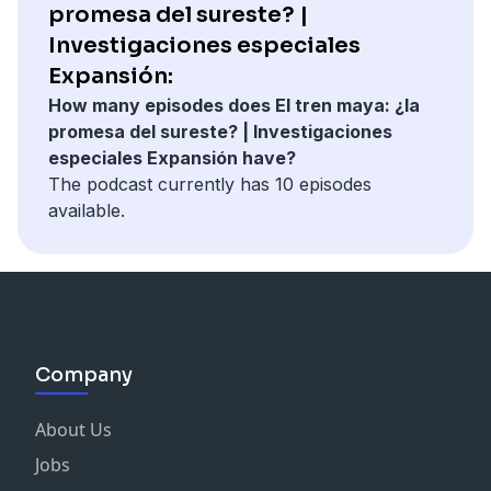
promesa del sureste? |
A lo largo de estos episodios conoceremos el estatus
Investigaciones especiales
de las personas que recibieron la promesa de apoyos
Expansión:
por parte de instituciones de gobierno y cuál es la
situación en la que nos encontramos actualmente
How many episodes does El tren maya: ¿la
para prevenir y apoyar a los damnificados en caso de
promesa del sureste? | Investigaciones
que un sismo de esa magnitud vuelva a ocurrir en la
especiales Expansión have?
ciudad.
The podcast currently has 10 episodes
available.
Company
About Us
Jobs