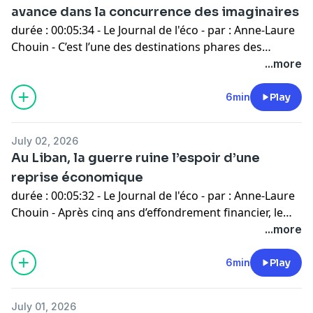
avance dans la concurrence des imaginaires
durée : 00:05:34 - Le Journal de l'éco - par : Anne-Laure
Chouin - C’est l’une des destinations phares des
vacances : Disneyland Paris. L’emblématique parc de
...more
Marne-la-Vallée inauguré en 1992 attire aujourd’hui 16
millions de visiteurs par an. Un univers magique qui
6min
Play
peine encore à rentabiliser ses investissements, mais
qui continue de façonner les imaginaires. - invités :
July 02, 2026
Sébastien Durand Spécialiste de l'innovation chez
Au Liban, la guerre ruine l’espoir d’une
Disney, ancien salarié et consultant en communication
reprise économique
pour le groupe Walt Disney
durée : 00:05:32 - Le Journal de l'éco - par : Anne-Laure
Chouin - Après cinq ans d’effondrement financier, le
Liban espérait une reprise timide de son économie. La
...more
guerre l’a balayée : destructions, aide internationale
insuffisante, secteur bancaire paralysé.
6min
Play
July 01, 2026