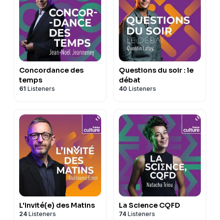
Concordance des
Questions du soir : le
temps
débat
61
Listeners
40
Listeners
L'Invité(e) des Matins
La Science CQFD
24
Listeners
74
Listeners