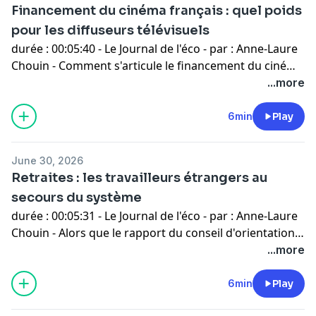
Financement du cinéma français : quel poids
pour les diffuseurs télévisuels
durée : 00:05:40 - Le Journal de l'éco - par : Anne-Laure
Chouin - Comment s'articule le financement du cinéma
en France ? Grâce aux chaînes de télévision mais aussi
...more
aux plateformes. Quand, lors du dernier Festival de
Cannes, le patron de Canal + Maxime Saada a menacé
6min
Play
de ne plus financer les films dont les équipes avaient
signé une tribune anti-Bolloré. Décryptage. - invités :
June 30, 2026
Chloé Delaporte Professeure à l’Université Paul Valéry
Retraites : les travailleurs étrangers au
Montpellier 3, spécialiste en études
secours du système
cinématographiques audiovisuelles
durée : 00:05:31 - Le Journal de l'éco - par : Anne-Laure
Chouin - Alors que le rapport du conseil d'orientation
des retraites 2026 a été rendu public le 11 juin, deux
...more
éléments démographiques ont tout particulièrement
modifié l'avenir de notre pays. - invités : Hippolyte
6min
Play
d'Albis Professeur à l'ESSEC Business School