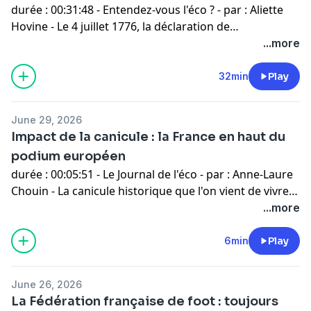
durée : 00:31:48 - Entendez-vous l'éco ? - par : Aliette
Hovine - Le 4 juillet 1776, la déclaration de
l'indépendance des Etats-Unis est aussi celle de la
...more
liberté de commerce et de la lutte contre un
mercantilisme imposé par la métropole. Des principes
32min
Play
économiques et politiques fondateurs, qui résonnent
encore aujourd'hui. - invités : Hugo Fraslin Professeur
June 29, 2026
d’histoire en classe préparatoire et membre du CENA
Impact de la canicule : la France en haut du
(Centre d’Etudes Nord-Américaines) à l’EHESS, en
podium européen
préparation d’une thèse intitulée “Lehman Brothers et
durée : 00:05:51 - Le Journal de l'éco - par : Anne-Laure
les mondes financiers new-yorkais. Une histoire
Chouin - La canicule historique que l'on vient de vivre
sociale des élites bancaires (1918-2008)”
en France ne sera pas la dernière. Or les
...more
conséquences économiques de ces épisodes de très
fortes chaleurs sont de plus en plus documentées, et
6min
Play
loin d'être négligeables.
June 26, 2026
La Fédération française de foot : toujours