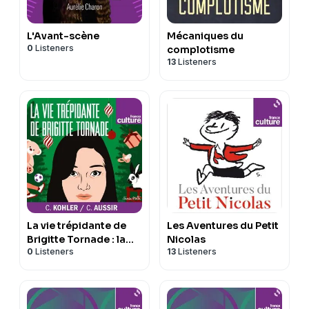
L'Avant-scène
Mécaniques du
0
Listeners
complotisme
13
Listeners
La vie trépidante de
Les Aventures du Petit
Brigitte Tornade : la
Nicolas
0
Listeners
13
Listeners
magie de Noël