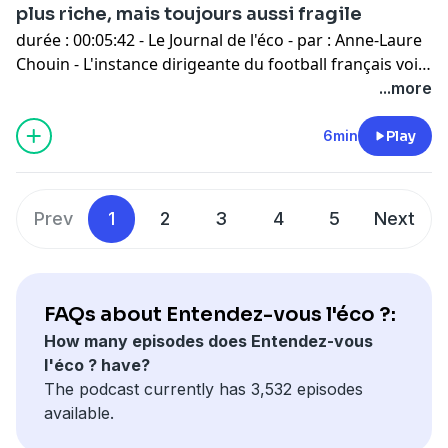
plus riche, mais toujours aussi fragile
durée : 00:05:42 - Le Journal de l'éco - par : Anne-Laure
Chouin - L'instance dirigeante du football français voit
son budget augmenter grâce aux partenariats, mais
...more
elle dépense beaucoup, et a accusé un déficit l'année
dernière. Pour équilibrer les finances cette année, un
6min
Play
bon parcours sportif des Bleus est indispensable.
Prev
1
2
3
4
5
Next
FAQs about Entendez-vous l'éco ?:
How many episodes does Entendez-vous
l'éco ? have?
The podcast currently has 3,532 episodes
available.