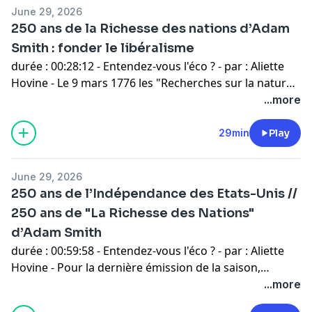
June 29, 2026
250 ans de la Richesse des nations d’Adam
Smith : fonder le libéralisme
durée : 00:28:12 - Entendez-vous l'éco ? - par : Aliette
Hovine - Le 9 mars 1776 les "Recherches sur la nature
et les causes de la richesse des nations" d’Adam Smith.
...more
Un ouvrage fondateur pour la discipline économique,
mais également dévoyé. - invités : Jean Dellemotte
29min
Play
Maître de conférence en économie à la Sorbonne Paris
1; Laurie Bréban Maîtresse de conférences et membre
June 29, 2026
du laboratoire Phare à l'Université Paris 1 Panthéon-
250 ans de l’Indépendance des Etats-Unis //
Sorbonne
250 ans de "La Richesse des Nations"
d’Adam Smith
durée : 00:59:58 - Entendez-vous l'éco ? - par : Aliette
Hovine - Pour la dernière émission de la saison,
Entendez-vous l'éco fête un double anniversaire : les
...more
250 ans de l'indépendance des Etats-Unis, et donc de