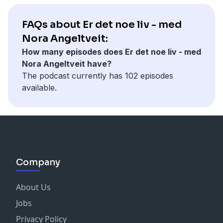
er behov for å normalisere ulike familietyper.
Denne podcasten er produsert av @simpl.talent
FAQs about Er det noe liv - med
Spørsmål kan sendes til @noraangeltveit på Instagram
Hosted on Acast. See
acast.com/privacy
for more
Nora Angeltveit:
information.
How many episodes does Er det noe liv - med
Ønsker du å samarbeide med denne podcasten? Ta
Nora Angeltveit have?
kontakt med
kristin@snakk.as
The podcast currently has 102 episodes
available.
Denne podcasten er produsert av @simpl.talent
Hosted on Acast. See
acast.com/privacy
for more
information.
Company
About Us
Jobs
Privacy Policy