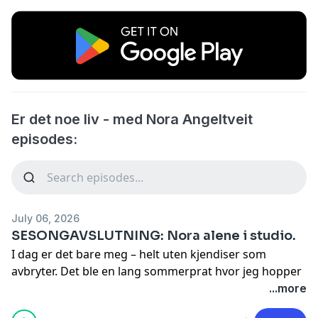
Er det noe liv - med Nora Angeltveit
episodes:
July 06, 2026
SESONGAVSLUTNING: Nora alene i studio.
I dag er det bare meg – helt uten kjendiser som
avbryter. Det ble en lang sommerprat hvor jeg hopper
fra alt jeg har lært denne sesongen, til å fortelle om da
...more
jeg var vitne til at en gutt falt i vannet og jeg ble