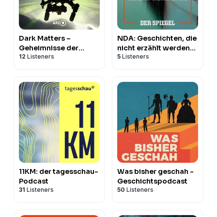
Dark Matters –
NDA: Geschichten, die
Geheimnisse der
nicht erzählt werden
12
Listeners
5
Listeners
Geheimdienste
sollen
11KM: der tagesschau-
Was bisher geschah -
Podcast
Geschichtspodcast
31
Listeners
50
Listeners