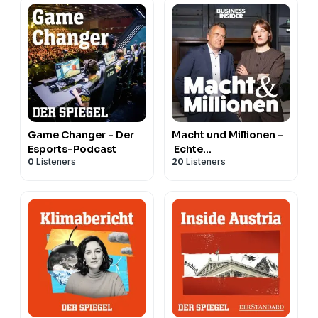
Game Changer - Der
Macht und Millionen –
Esports-Podcast
Echte
0
Listeners
20
Listeners
Wirtschaftskrimis