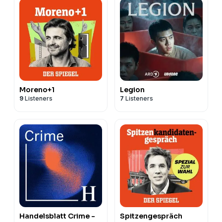
Moreno+1
Legion
9
Listeners
7
Listeners
Handelsblatt Crime -
Spitzengespräch