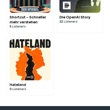
Shortcut – Schneller
Die OpenAI Story
32
Listeners
mehr verstehen
5
Listeners
Hateland
0
Listeners