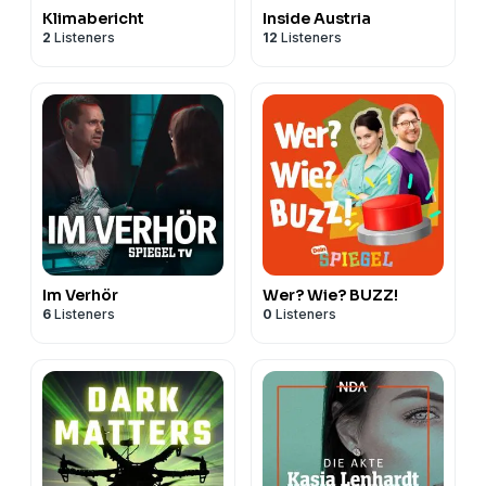
Klimabericht
Inside Austria
2
Listeners
12
Listeners
Im Verhör
Wer? Wie? BUZZ!
6
Listeners
0
Listeners