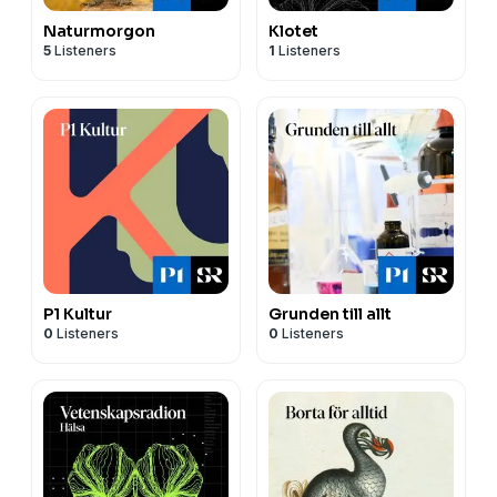
Naturmorgon
Klotet
5
Listeners
1
Listeners
P1 Kultur
Grunden till allt
0
Listeners
0
Listeners