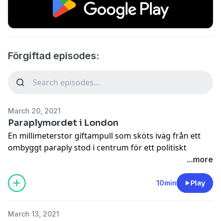
Förgiftad episodes:
March 20, 2021
Paraplymordet i London
En millimeterstor giftampull som sköts iväg från ett
ombyggt paraply stod i centrum för ett politiskt
giftmord som kunde varit hämtat ur en James
...more
Bondfilm.
Lyssna på alla avsnitt i Sveriges Radios app.
10min
Play
Politiska giftmord verkar vara ständigt aktuella och
det senaste i raden är det uppmärksammade
March 13, 2021
mordförsöket på den ryska oppositionsledaren