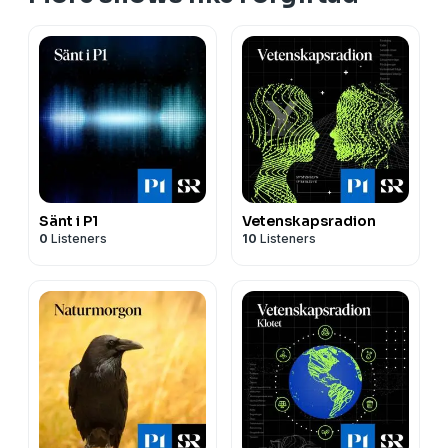
Sänt i P1
Vetenskapsradion
0
Listeners
10
Listeners