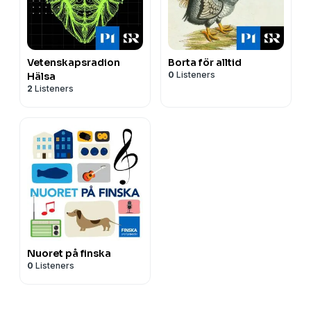
Vetenskapsradion
Borta för alltid
0
Listeners
Hälsa
2
Listeners
Nuoret på finska
0
Listeners