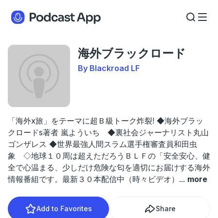
海外ブラックロード
By Blackroad LF
「海外x旅」をテーマに超Ｂ級トーク炸裂! ◆海外ブラッ
クロードs著者 嵐よういち ◆裏社会ジャーナリスト丸山
ゴンザレス ◆世界最強人間スラム選手権審査員和田虫
象 ◇地球１０周は超えただろうＢＬＦの「安全安心、健
全で心温まる、少しだけ危険な匂を適切にお届けする海外
情報番組です。最新３０本配信中（時々ビデオ）
...
more
Add to Favorites
Share