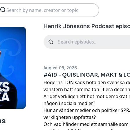
Henrik Jönssons Podcast epis
August 08, 2026
#419 - QUISLINGAR, MAKT & 
Högerns TON sägs hota den svenska de
vänstern haft samma ton i flera decenni
Är det verkligen ett hot mot demokrati
någon i sociala medier?
Hur använder medier och politiker SPRÅ
verkligheten uppfattas?
ns
Och vad händer med ett samhälle som 