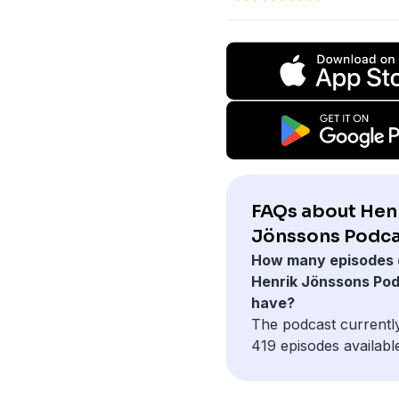
FAQs about Hen
Jönssons Podca
How many episodes 
Henrik Jönssons Po
have?
The podcast currentl
419 episodes availabl