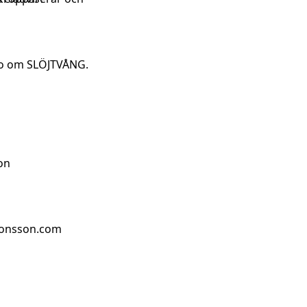
deo om SLÖJTVÅNG.
on
jonsson.com