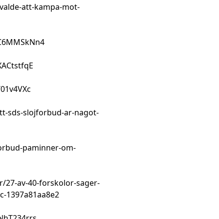
-valde-att-kampa-mot-
6FC6MMSkNn4
XACtstfqE
W01v4VXc
t-sds-slojforbud-ar-nagot-
jforbud-paminner-om-
/27-av-40-forskolor-sager-
a6c-1397a81aa8e2
NhT234rrs