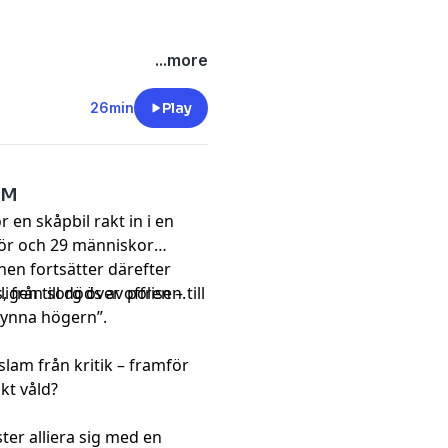
...more
26min
Play
AM
r en skåpbil rakt in i en
 dör och 29 människor
nen fortsätter därefter
igen till döds av polisen.
från sorg över offren – till
“gynna högern”.
slam från kritik – framför
kt våld?
er alliera sig med en