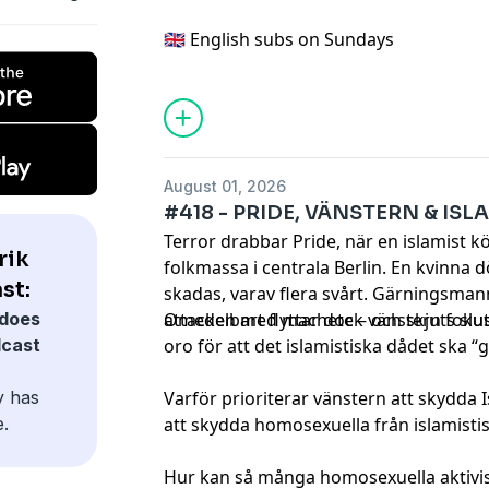
🇬🇧 English subs on Sundays
August 01, 2026
#418 - PRIDE, VÄNSTERN & ISL
Terror drabbar Pride, när en islamist kö
rik
folkmassa i centrala Berlin. En kvinna
st:
skadas, varav flera svårt. Gärningsman
does
attacken med machete – och skjuts slutl
Omedelbart flyttar dock vänstern fokus, 
dcast
oro för att det islamistiska dådet ska 
y has
Varför prioriterar vänstern att skydda I
e.
att skydda homosexuella från islamistis
Hur kan så många homosexuella aktivist