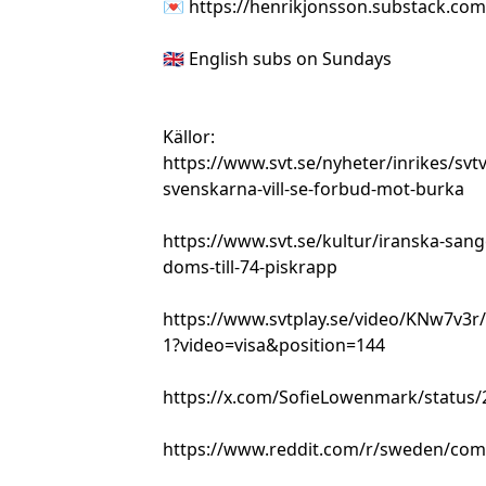
💌 https://henrikjonsson.substack.com
🇬🇧 English subs on Sundays
Källor:
https://www.svt.se/nyheter/inrikes/svtv
svenskarna-vill-se-forbud-mot-burka
https://www.svt.se/kultur/iranska-san
doms-till-74-piskrapp
https://www.svtplay.se/video/KNw7v3r/
1?video=visa&position=144
https://x.com/SofieLowenmark/status
https://www.reddit.com/r/sweden/co