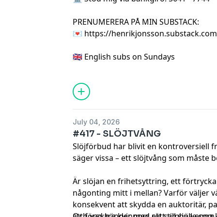
PRENUMERERA PÅ MIN SUBSTACK:
💌 https://henrikjonsson.substack.com
🇬🇧 English subs on Sundays
July 04, 2026
#417 - SLÖJTVÅNG
Slöjförbud har blivit en kontroversiell 
säger vissa – ett slöjtvång som måste
Är slöjan en frihetsyttring, ett förtryck
någonting mitt i mellan? Varför väljer 
konsekvent att skydda en auktoritär, patr
att försvara kvinnors rätt till sina egn
Och vad händer med ett samhälle som r