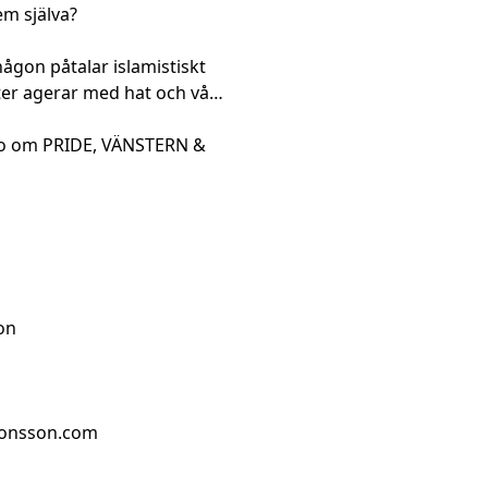
em själva?
någon påtalar islamistiskt
ter agerar med hat och våld
deo om PRIDE, VÄNSTERN &
on
jonsson.com