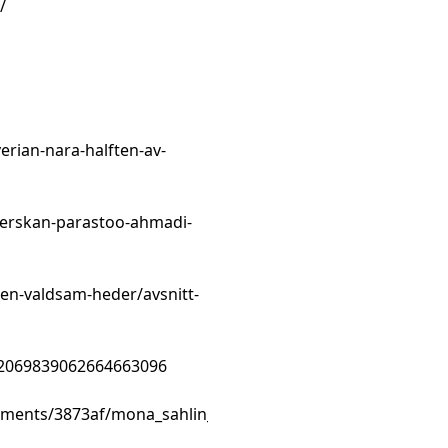
/
erian-nara-halften-av-
gerskan-parastoo-ahmadi-
en-valdsam-heder/avsnitt-
/2069839062664663096
mments/3873af/mona_sahlin_och_hanna_gadban_om_musli