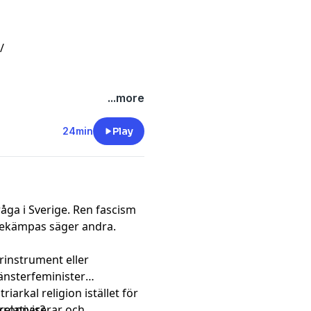
/
...more
24min
Play
fråga i Sverige. Ren fascism
 bekämpas säger andra.
arinstrument eller
vänsterfeminister
iarkal religion istället för
a kroppar?
elativiserar och