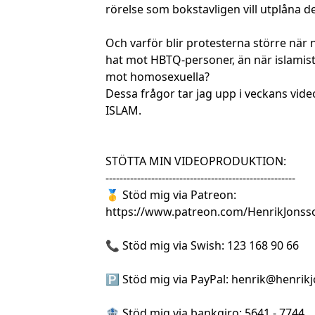
rörelse som bokstavligen vill utplåna d
Och varför blir protesterna större när 
hat mot HBTQ-personer, än när islamis
mot homosexuella?
Dessa frågor tar jag upp i veckans vi
ISLAM.
STÖTTA MIN VIDEOPRODUKTION:
------------------------------------------------------
🥇 Stöd mig via Patreon:
https://www.patreon.com/HenrikJonss
📞 Stöd mig via Swish: 123 168 90 66
🅿 Stöd mig via PayPal:
henrik@henrik
🏦 Stöd mig via bankgiro: 5641 - 7744