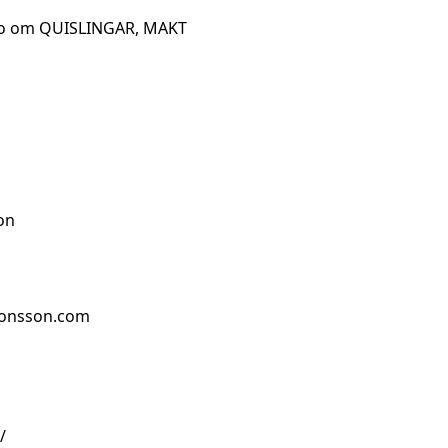
ideo om QUISLINGAR, MAKT
on
jonsson.com
/