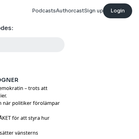
Podcasts
Authorcast
Sign up
Login
odes:
LÖGNER
mokratin – trots att
er.
n när politiker förolämpar
KET för att styra hur
sätter vänsterns