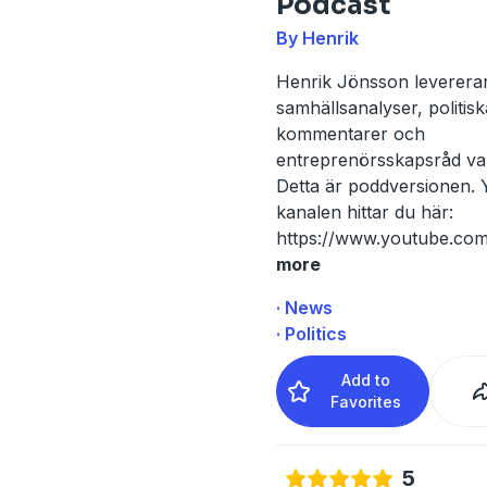
Podcast
By Henrik
Henrik Jönsson leverera
samhällsanalyser, politisk
kommentarer och
entreprenörsskapsråd var
Detta är poddversionen.
kanalen hittar du här:
https://www.youtube.co
more
· News
· Politics
Add to
Favorites
5