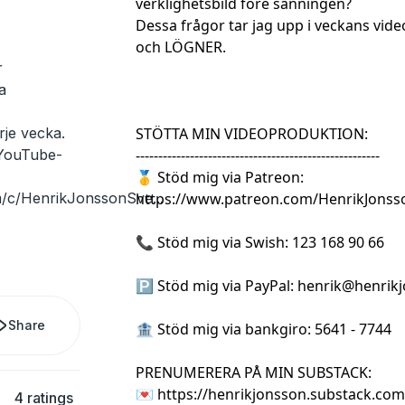
verklighetsbild före sanningen?
Dessa frågor tar jag upp i veckans v
och LÖGNER.
r
a
je vecka.
STÖTTA MIN VIDEOPRODUKTION:
 YouTube-
------------------------------------------------------
🥇 Stöd mig via Patreon:
m/c/HenrikJonssonSve
...
https://www.patreon.com/HenrikJonss
📞 Stöd mig via Swish: 123 168 90 66
🅿 Stöd mig via PayPal:
henrik@henrik
Share
🏦 Stöd mig via bankgiro: 5641 - 7744
PRENUMERERA PÅ MIN SUBSTACK:
💌 https://henrikjonsson.substack.com
4 ratings