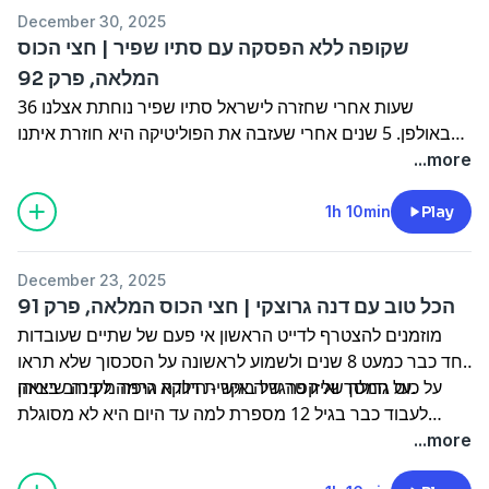
היא חוזרת איתנו אחורה ליום בו הציעה לרותם סלע חברות
December 30, 2025
והתקופה בה הייתה מאוהבת באסי עזר -
שקופה ללא הפסקה עם סתיו שפיר | חצי הכוס
ומלמדת אותנו איך חיים על 3 שעות בלילה, ומה יש לה לומר
המלאה, פרק 92
לרווקים המעוניינים שבקהל. אה ותשכחו ממותגי-על את הכסף
36 שעות אחרי שחזרה לישראל סתיו שפיר נוחתת אצלנו
שלה היא הכי נהנית לבזבז על טיפולים לנפש - וכמה שיותר יותר
באולפן. 5 שנים אחרי שעזבה את הפוליטיקה היא חוזרת איתנו
טוב.
לנעלי ״הח״כית הצעירה ביותר״ בדירת השותפים התל אביבית
...more
ומגלה לנו מה השתנה מאז ולמה היא הכי מתגעגעת.
על כוס יין לבן היא משתפת בתובנות החיים שלמדה דווקא
1h 10min
Play
מאחותה האוטיסטית, הרצון לא להקים משפחה והצעות
הנישואים שסירבה להן עד שהגיע בעלה עמית ושינה את
December 23, 2025
התמונה. מי חברי הכנסת ששברו לה את האמון בבני אדם, איך
הכל טוב עם דנה גרוצקי | חצי הכוס המלאה, פרק 91
בגיל 40 נדבקה בחיידק התקלוט וכמובן - למי היא הולכת
מוזמנים להצטרף לדייט הראשון אי פעם של שתיים שעובדות
להצביע?
יחד כבר כמעט 8 שנים ולשמוע לראשונה על הסכסוך שלא תראו
על המסך ואיזו טרגדיה אישית דווקא גרמה לקירוב ביניהן.
על כוס גדולה של קפה של בוקר - הילדה היפה מיבנה שיצאה
לעבוד כבר בגיל 12 מספרת למה עד היום היא לא מסוגלת
להגיד ״לא״ להצעת עבודה, מחזירה אותנו לשיחת הטלפון
...more
מהרופא שהובילה אותה לסדרת ניתוחים וגרמה לה לחשוב