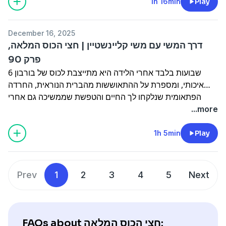
לראשונה על מוות, ומשתפת מתי הרגישה שיצאה מהכלא ואיך
1h 16min
Play
דווקא קנאית כמוה (כלשונה) הציעה לבן זוגה בדייט הראשון
נישואים פתוחים?
December 16, 2025
דרך המשי עם משי קליינשטיין | חצי הכוס המלאה,
פרק 90
6 שבועות בלבד אחרי הלידה היא מתייצבת לכוס של בורבון
איכותי, ומספרת על ההתאוששות מהברית הנוראית, החרדה
הפתאומית שנלקחו לך החיים והטפשת שממשיכה גם אחרי
(ומשותפת הפעם גם למראיינת).
...more
הילדה המפורסמת במדינה, שדאגו להחביא היטב מהמצלמות,
אמנם כבר בת 33 אבל זוכרת במדויק את הילדות שהתעללו בה
1h 5min
Play
בבית הספר, את ההורים שבכו איתה כל חרם מחדש והחיים
הלא פשוטים שהיא בעצמה עשתה לאחותה. כן כן תתכוננו למשי
כמו שלא הכרתם.
Prev
1
2
3
4
5
Next
FAQs about חצי הכוס המלאה: