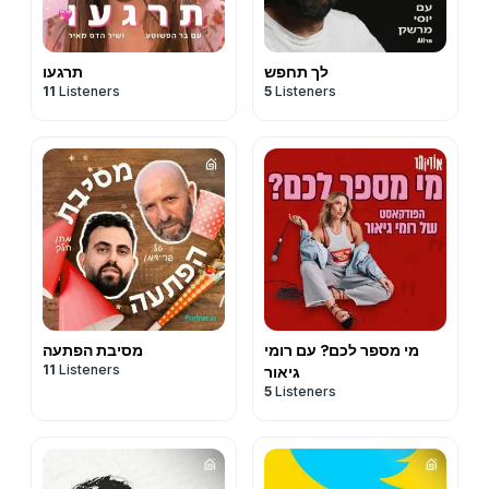
לך תחפש
תרגעו
11
Listeners
5
Listeners
מי מספר לכם? עם רומי
מסיבת הפתעה
11
Listeners
גיאור
5
Listeners