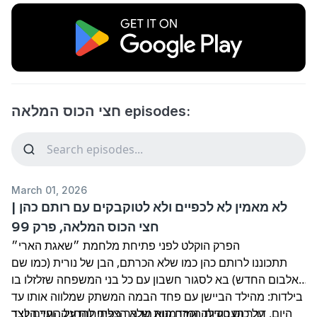
חצי הכוס המלאה episodes:
March 01, 2026
לא מאמין לא לכפיים ולא לטוקבקים עם רותם כהן |
חצי הכוס המלאה, פרק 99
הפרק הוקלט לפני פתיחת מלחמת ״שאגת הארי״
תתכוננו לרותם כהן כמו שלא הכרתם, הבן של נורית (כמו שם
האלבום החדש) בא לסגור חשבון עם כל בני המשפחה שזלזלו בו
בילדות: מהילד הביישן עם פחד הבמה המשתק שמלווה אותו עד
היום, דרך העבודות המזדמנות שלא הצליח להחזיק, ועד היוצר
על כוס טקילה וקרח הוא מדבר בפתיחות על החיים לצד