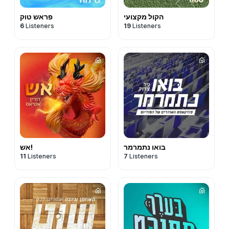
הקול מקצועי
פראש טוק
6
Listeners
19
Listeners
בואו נתמרמר
אש!
11
Listeners
7
Listeners