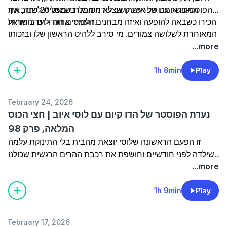
המוכשר עם הפרעת קשב לא מטופלת שמצליח לכתוב את
הפוסט-טראומה של אישתו שצעירה ממנו בכמעט 20 שנה, איך
הלהיטים הגדולים בישראל.
הכירו כשבאה להופעה ואיזה מבחנים העמיד אותה - ועד ההורות
המאוחרת לשלושה צמודים. מי סירב ללהיט הראשון שלו ובזכותו
הוא בעצם פרץ ולמה עד היום הוא מפחד
...more
1h 8min
Play
February 24, 2026
נערת הפוסטר של הדו קיום עם לוסי איוב | חצי הכוס
המלאה, פרק 98
זו הפעם הראשונה שלוסי יוצאת מהבית בלי התינוקת עלמה
שילדה לפני חודשיים וחושפת את רכבת ההרים הרגשית שכולנו
עוברות (כן גם בלידה השנייה). מהבכי הבלתי נשלט והטפשת
...more
שנשארת גם אחרי ועד איך העונה החדשה של רוקדים מכתיבה
בלי לשים לב הכל כולל עד מתי היא תניק.
1h 9min
Play
על כוס פטל עם סודה לוסי משתפת בלידה המורכבת והקהל
הלא צפוי שהפתיע אותה באמצע. ההתמודדות עם הגוף
February 17, 2026
שמשתנה והטיפ החשוב של גורי, למה אחרי כל השידורים