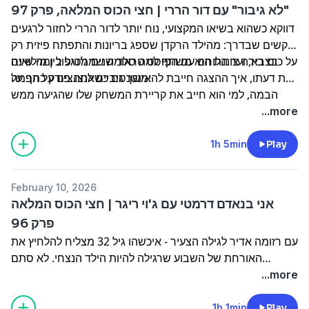
לא גיבור" עם דור הררי | חצי הכוס המלאה, פרק 97"
הראשונים של רוקדים היא פרצה בבכי, וגם - הסירוב לפאודה,
דווקא כשהוא בשיאו המקצועי, נוח יותר לדור הררי לחזור לרגעים
חלום הבישול בפיאמונטה והבדיחה של חמותה על הבמה
הקשים שבדרך: מהילד הרקדן שספג בריונות והתפתח פיזית רק
בחופה.
בצבא, ועד הלוחם עם הפוסט טראומה שמג׳נגל בין מילואים
על כוס בירה צוננת הוא משתף למה סלד שנים מטיפול ומה שינה
אינטנסיביים לנצנצים על הבמה
את דעתו, איך ההצגה חייבת להימשך גם כשאתה פורק כתף על
הבמה, למי הוא חייב את קריירת המשחק שלו שהגיעה ממש
במקרה ועל מה הוא חייב לבקש סליחה מההורים שלו?
...more
1h 5min
Play
February 10, 2026
אני בנאדם דרמטי עם ג'וי ריגר | חצי הכוס המלאה
פרק 96
עם רזומה אדיר לגילה הצעיר - איכשהו גיל 32 מצליח להלחיץ את
האורחת של השבוע שרגילה להיות הילד הנצחי. לא סתם
הקריירה שלה התחילה כבר לפני יותר מ-2 עשורים כמי שרצתה
...more
להיות מוגלי ובלית ברירה פרצה לעולמנו דווקא כבאנה.
על כוס יין לבן היא מספרת על החלום שלה להפוך לאמא ומה
1h 1min
Play