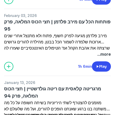
קורה כשבת הזוג פחות בעניין, על התאונה שגרמה לה לא לעלות
על הכביש עד לרגעים אלו, טקס הבוקר שכולל נטילת ידיים ומודה
February 03, 2026
אני וממי קיבלה אותו - ולמה עירום על הבמה הרבה יותר קל לה
פותחות הכל עם מירב פלדמן | חצי הכוס המלאה, פרק
מלהעלות תמונה בבגד ים?
95
מירב פלדמן מגיעה לפרק חשוף, פתוח ולא מתנצל אחרי שנים
ארוכות שלמדה לשמור הכל בבטן. מהילדה להורים גרושים
שרצתה את אהבת הקהל ועד הטיפולים האינטנסיביים שעזרו לה
להתמודד עם ההפלות שסוף סוף היא חושפת באומץ.
...more
על כוס בירה קרה, הפרטנרית של שלמור לתכנית הרדיו היומית,
משתפת במחשבות שמביא איתו גיל 40, הכדורים
1h 6min
Play
הפסיכיאטריים שהיוו קביים, האחריות של להיות האיש הכי שמח
במשפחה ועל מה היא מדברת עם אלוהים.
January 13, 2026
מרגריטה קלאסית עם ריטה גולדשטיין | חצי הכוס
המלאה, פרק 94
מוזמנים להצטרף לשתי היריוניות בשיחה חשופה על כל מה
שמשתנה בנו ברגע שאנחנו הופכים להורים, ועל מה שלעולם לא
ישתנה – כמו הרגישות לביקורת והחיבור לשורשים. ריטה (במקור
על כוס מים קרים, כיאה להריונית, היא מספרת בגילוי לב על