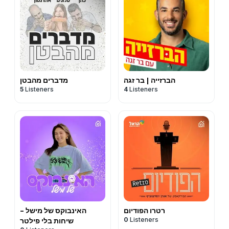
הברזייה | בר זגה
מדברים מהבטן
5
Listeners
4
Listeners
רטרו הפודיום
האינבוקס של מישל -
0
Listeners
שיחות בלי פילטר