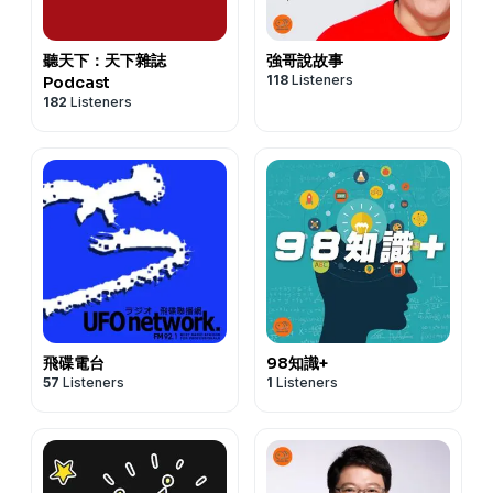
▍APP下載
• APP Store：
https://news98.page.link/apps
-----
• Google Play：
https://news98.page.link/play
▍九八新聞台@大台北地區 FM98.1
聽天下：天下雜誌
強哥說故事
▍YouTube頻道：
https://www.youtube.com/@News98
118
Listeners
Podcast
▍官網：
http://www.news98.com.tw
182
Listeners
▍Podcast：
▍粉絲團：
https://www.facebook.com/News98
https://news98radio.wixsite.com/news98podcast
▍線上收聽：
https://pse.is/R5W29
▍APP下載
• APP Store：
https://news98.page.link/apps
Powered by
Firstory Hosting
• Google Play：
https://news98.page.link/play
▍YouTube頻道：
https://www.youtube.com/@News98
▍Podcast：
https://news98radio.wixsite.com/news98podcast
飛碟電台
98知識+
Powered by
Firstory Hosting
57
Listeners
1
Listeners