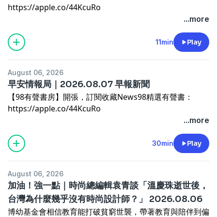
https://apple.co/44KcuRo
...more
2026.08.07 重點新聞
11min
Play
iOS系統呼叫「Siri，我想聽九八新聞台新聞」也聽得到
喔。
August 06, 2026
早安情報局｜2026.08.07 早報新聞
【98有聲書房】開張，訂閱收藏News98精選有聲書：
-----
https://apple.co/44KcuRo
▍九八新聞台@大台北地區 FM98.1
...more
▍官網：
http://www.news98.com.tw
主播：林映妤
▍粉絲團：
https://www.facebook.com/News98
主題：2026年8月07號 早報新聞
30min
Play
▍線上收聽：
https://pse.is/R5W29
節目時間：週一至週五 早上六點至六點三十分
▍APP下載
本集播出日期：2026.08.07
• APP Store：
https://news98.page.link/apps
August 06, 2026
• Google Play：
https://news98.page.link/play
加油！強一點｜時尚總編輯袁青談「溫慶珠逝世後，
▍YouTube頻道：
https://www.youtube.com/@News98
台灣為什麼幾乎沒有時尚設計師？」 2026.08.06
-----
▍Podcast：
博幼基金會相信教育能打破貧窮世襲，帶著教育與陪伴到偏
▍九八新聞台@大台北地區 FM98.1
https://news98radio.wixsite.com/news98podcast