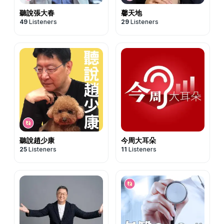
聽說張大春
馨天地
49
Listeners
29
Listeners
聽說趙少康
今周大耳朵
25
Listeners
11
Listeners