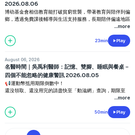
▍APP下載
https://news98radio.wixsite.com/news98podcast
2026.08.06
—— 以上為 KKBOX 與 Firstory Podcast 廣告 ——
本集播出日期：2026.08.06
• APP Store：
https://news98.page.link/apps
博幼基金會相信教育能打破貧窮世襲，帶著教育與陪伴到偏
• Google Play：
https://news98.page.link/play
鄉，透過免費課後輔導與生活支持服務，長期陪伴偏遠地區
台新臺灣 IC 設計（基金之配息來源可能為收益平準金），
▍YouTube頻道：
https://www.youtube.com/@News98
Powered by
Firstory Hosting
孩子穩定學習。
...more
精選台灣 IC 設計優質企業，一次布局產業龍頭。掌握 AI 半
-----
▍Podcast：
「期待有一天，教育能終止貧窮世襲，弭平城鄉及貧富差
導體成長契機，讓投資更有效率！
【98有聲書房】開張，訂閱收藏News98精選有聲書：
▍九八新聞台@大台北地區 FM98.1
https://news98radio.wixsite.com/news98podcast
距，讓每個孩子都有選擇未來的能力。」
23min
Play
了解更多 🔗
https://fstry.pse.is/9et74x
https://apple.co/44KcuRo
▍官網：
http://www.news98.com.tw
捐款連結▶️
https://fstry.pse.is/9f6794
投資一定有風險，基金投資有賺有賠，申購前應詳閱公開說
▍粉絲團：
https://www.facebook.com/News98
明書。台新投信行銷資訊
主持人：東海大學跨領域日本區域研究中心主任 陳永峰
▍線上收聽：
https://pse.is/R5W29
Powered by
Firstory Hosting
August 06, 2026
—— 以上為 FMTaiwan 與 Firstory Podcast 廣告 ——
來賓：台中科技大學商學院副院長 曾耀鋒
▍APP下載
名醫時間｜吳禹利醫師：記憶、雙腳、睡眠與餐桌－
—— 以上為 KKBOX 與 Firstory Podcast 廣告 ——
主題：陳永峰 feat. 曾耀鋒《大家來上保險課》
• APP Store：
https://news98.page.link/apps
四個不能忽略的健康警訊 2026.08.05
節目時間：週四 09:00​​​​​-10:00am
• Google Play：
https://news98.page.link/play
📢運動幣抵用期限倒數中！
本集播出日期：2026.08.​​06
▍YouTube頻道：
https://www.youtube.com/@News98
還沒領取、還沒用完的請盡快至「動滋網」查詢，期限至
台新臺灣 IC 設計（基金之配息來源可能為收益平準金），
▍Podcast：
2026/12/31止。
...more
精選台灣 IC 設計優質企業，一次布局產業龍頭。掌握 AI 半
【98有聲書房】開張，訂閱收藏News98精選有聲書：
https://news98radio.wixsite.com/news98podcast
不知道可以在哪裡使用嗎？
導體成長契機，讓投資更有效率！
https://apple.co/44KcuRo
-----
上「動滋網」【合作店家】專區，全台五千多家合作業者任
50min
Play
了解更多 🔗
https://fstry.pse.is/9et74x
▍九八新聞台@大台北地區 FM98.1
你選，馬上來找適用地點！
投資一定有風險，基金投資有賺有賠，申購前應詳閱公開說
主持人：陳鳳馨
▍官網：
http://www.news98.com.tw
Powered by
Firstory Hosting
➡️
https://fstry.pse.is/9epct3
明書。台新投信行銷資訊
來賓：成大醫院高齡醫學部 張家銘主任
▍粉絲團：
https://www.facebook.com/News98