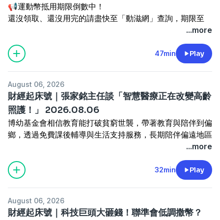
主題：小強真心話－黑暗中，始終陪伴的那位好夥伴！
▍APP下載
📢運動幣抵用期限倒數中！
節目時間：週一至週四 01:00pm-03:00pm
• APP Store：
https://news98.page.link/apps
還沒領取、還沒用完的請盡快至「動滋網」查詢，期限至
本集播出日期：2026.08.06
• Google Play：
https://news98.page.link/play
2026/12/31止。
...more
台新臺灣 IC 設計（基金之配息來源可能為收益平準金），
▍YouTube頻道：
https://www.youtube.com/@News98
不知道可以在哪裡使用嗎？
精選台灣 IC 設計優質企業，一次布局產業龍頭。掌握 AI 半
【98有聲書房】開張，訂閱收藏News98精選有聲書：
★好書推薦：
▍Podcast：
上「動滋網」【合作店家】專區，全台五千多家合作業者任
47min
Play
導體成長契機，讓投資更有效率！
https://apple.co/44KcuRo
時報出版《永遠的導盲犬Wish；視障者與他的機智狗狗》
https://news98radio.wixsite.com/news98podcast
你選，馬上來找適用地點！
了解更多 🔗
https://fstry.pse.is/9et74x
https://reurl.cc/90p2Nj
➡️
https://fstry.pse.is/9epct3
投資一定有風險，基金投資有賺有賠，申購前應詳閱公開說
主持人：藥理詩詩
August 06, 2026
明書。台新投信行銷資訊
來賓：振興醫院胸腔內科部主任 陶啟偉醫師
財經起床號｜張家銘主任談「智慧醫療正在改變高齡
Powered by
Firstory Hosting
—— 以上為 FMTaiwan 與 Firstory Podcast 廣告 ——
主題：認識COPD慢性阻塞性肺病與咀嚼障礙
-----
照護！」 2026.08.06
—— 以上為 KKBOX 與 Firstory Podcast 廣告 ——
節目時間：週一至週日 11:00am-12:00pm
▍九八新聞台@大台北地區 FM98.1
博幼基金會相信教育能打破貧窮世襲，帶著教育與陪伴到偏
本集播出日期：2026.08.06
▍官網：
http://www.news98.com.tw
鄉，透過免費課後輔導與生活支持服務，長期陪伴偏遠地區
▍粉絲團：
https://www.facebook.com/News98
孩子穩定學習。
...more
台新臺灣 IC 設計（基金之配息來源可能為收益平準金），
▍線上收聽：
https://pse.is/R5W29
「期待有一天，教育能終止貧窮世襲，弭平城鄉及貧富差
精選台灣 IC 設計優質企業，一次布局產業龍頭。掌握 AI 半
【98有聲書房】開張，訂閱收藏News98精選有聲書：
-----
▍APP下載
距，讓每個孩子都有選擇未來的能力。」
32min
Play
導體成長契機，讓投資更有效率！
https://apple.co/44KcuRo
▍九八新聞台@大台北地區 FM98.1
• APP Store：
https://news98.page.link/apps
捐款連結▶️
https://fstry.pse.is/9f6794
了解更多 🔗
https://fstry.pse.is/9et74x
▍官網：
http://www.news98.com.tw
• Google Play：
https://news98.page.link/play
投資一定有風險，基金投資有賺有賠，申購前應詳閱公開說
主持人：楊渡
▍粉絲團：
https://www.facebook.com/News98
▍YouTube頻道：
https://www.youtube.com/@News98
August 06, 2026
—— 以上為 FMTaiwan 與 Firstory Podcast 廣告 ——
明書。台新投信行銷資訊
主題：當日本兵到達三貂嶺
▍線上收聽：
https://pse.is/R5W29
財經起床號｜科技巨頭大砸錢！聯準會低調撒幣？
▍Podcast：
節目時間：週四 10:00​​​​​​am-11:00am