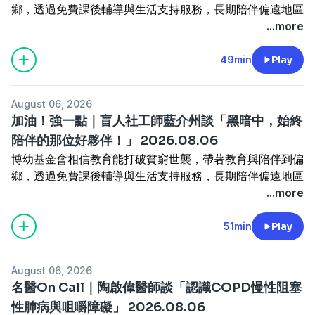
鄉，透過免費課後輔導與生活支持服務，長期陪伴偏遠地區
▍官網：
http://www.news98.com.tw
孩子穩定學習。
...more
▍粉絲團：
https://www.facebook.com/News98
「期待有一天，教育能終止貧窮世襲，弭平城鄉及貧富差
▍線上收聽：
https://pse.is/R5W29
Powered by
Firstory Hosting
距，讓每個孩子都有選擇未來的能力。」
49min
Play
▍APP下載
捐款連結▶️
https://fstry.pse.is/9f6794
• APP Store：
https://news98.page.link/apps
• Google Play：
https://news98.page.link/play
August 06, 2026
—— 以上為 FMTaiwan 與 Firstory Podcast 廣告 ——
▍YouTube頻道：
https://www.youtube.com/@News98
加油！強一點｜盲人社工師藍介州談「黑暗中，始終
▍Podcast：
陪伴的那位好夥伴！」 2026.08.06
https://news98radio.wixsite.com/news98podcast
博幼基金會相信教育能打破貧窮世襲，帶著教育與陪伴到偏
鄉，透過免費課後輔導與生活支持服務，長期陪伴偏遠地區
台新臺灣 IC 設計（基金之配息來源可能為收益平準金），
孩子穩定學習。
...more
精選台灣 IC 設計優質企業，一次布局產業龍頭。掌握 AI 半
Powered by
Firstory Hosting
「期待有一天，教育能終止貧窮世襲，弭平城鄉及貧富差
導體成長契機，讓投資更有效率！
距，讓每個孩子都有選擇未來的能力。」
51min
Play
了解更多 🔗
https://fstry.pse.is/9et74x
捐款連結▶️
https://fstry.pse.is/9f6794
投資一定有風險，基金投資有賺有賠，申購前應詳閱公開說
明書。台新投信行銷資訊
August 06, 2026
—— 以上為 FMTaiwan 與 Firstory Podcast 廣告 ——
名醫On Call｜陶啟偉醫師談「認識COPD慢性阻塞
—— 以上為 KKBOX 與 Firstory Podcast 廣告 ——
性肺病與咀嚼障礙」 2026.08.06