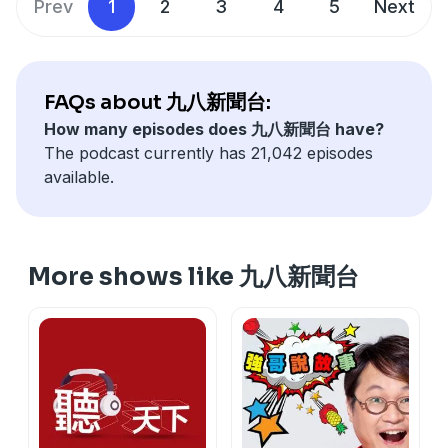
主題：智慧醫療正在改變高齡照護！
▍線上收聽：
https://pse.is/R5W29
Prev
1
2
3
4
5
Next
—— 以上為 FMTaiwan 與 Firstory Podcast 廣告 ——
—— 以上為 KKBOX 與 Firstory Podcast 廣告 ——
節目時間：週一至週五 7:00-9:00am
▍APP下載
本集播出日期：2026.08.06
• APP Store：
https://news98.page.link/apps
• Google Play：
https://news98.page.link/play
▍YouTube頻道：
FAQs about 九八新聞台:
https://www.youtube.com/@News98
【98有聲書房】開張，訂閱收藏News98精選有聲書：
【98有聲書房】開張，訂閱收藏News98精選有聲書：
-----
▍Podcast：
How many episodes does 九八新聞台 have?
https://apple.co/44KcuRo
https://apple.co/44KcuRo
▍九八新聞台@大台北地區 FM98.1
https://news98radio.wixsite.com/news98podcast
The podcast currently has 21,042 episodes
▍官網：
http://www.news98.com.tw
available.
主持人：林口長庚醫院腦神經內科 吳禹利醫師
主持人：陳鳳馨
▍粉絲團：
https://www.facebook.com/News98
主題：記憶、雙腳、睡眠與餐桌－四個不能忽略的健康警訊
來賓：安聯投信產品經理 胡韡耀 Jeffrey
▍線上收聽：
https://pse.is/R5W29
Powered by
Firstory Hosting
節目時間：週二至週四 20:00pm-21:00
主題：一週美股瞭望｜科技巨頭大砸錢！聯準會低調撒幣？
▍APP下載
本集播出日期：2026.08.05
📌即時評析
• APP Store：
https://news98.page.link/apps
More shows like 九八新聞台
📌財報解析
• Google Play：
https://news98.page.link/play
📌總經
▍YouTube頻道：
https://www.youtube.com/@News98
-----
📌聯準會
▍Podcast：
▍九八新聞台@大台北地區 FM98.1
https://news98radio.wixsite.com/news98podcast
▍官網：
http://www.news98.com.tw
節目時間：週一至週五 早上七點至九點
▍粉絲團：
https://www.facebook.com/News98
本集播出日期：2026.08.06
▍線上收聽：
https://pse.is/R5W29
Powered by
Firstory Hosting