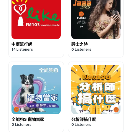
中廣流行網
爵士之詩
14
Listeners
0
Listeners
全能狗S 寵物當家
分析師搞什麼
0
Listeners
0
Listeners