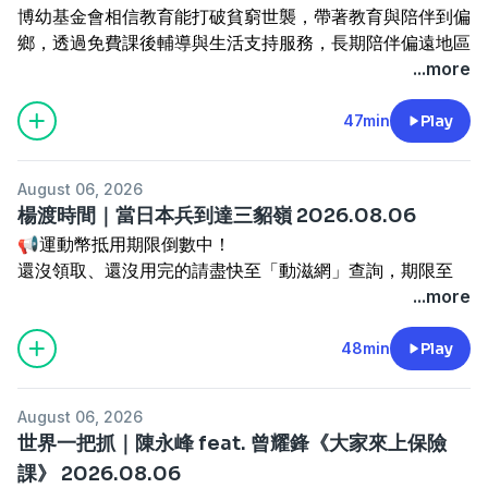
博幼基金會相信教育能打破貧窮世襲，帶著教育與陪伴到偏
鄉，透過免費課後輔導與生活支持服務，長期陪伴偏遠地區
台新臺灣 IC 設計（基金之配息來源可能為收益平準金），
孩子穩定學習。
...more
精選台灣 IC 設計優質企業，一次布局產業龍頭。掌握 AI 半
✨強哥新節目開張！訂閱《加油！強一點》Podcast：
「期待有一天，教育能終止貧窮世襲，弭平城鄉及貧富差
導體成長契機，讓投資更有效率！
https://open.firstory.me/user/98-gogoone/platforms
距，讓每個孩子都有選擇未來的能力。」
47min
Play
了解更多 🔗
https://fstry.pse.is/9et74x
捐款連結▶️
https://fstry.pse.is/9f6794
投資一定有風險，基金投資有賺有賠，申購前應詳閱公開說
主持人：趙自強
明書。台新投信行銷資訊
來賓：《富豪人生》《珠寶之星》雜誌總編輯 袁青
August 06, 2026
—— 以上為 FMTaiwan 與 Firstory Podcast 廣告 ——
主題：慾望號列車－溫慶珠逝世後，台灣為什麼幾乎沒有時
楊渡時間｜當日本兵到達三貂嶺 2026.08.06
—— 以上為 KKBOX 與 Firstory Podcast 廣告 ——
尚設計師？
📢運動幣抵用期限倒數中！
節目時間：週一至週四 01:00pm-03:00pm
還沒領取、還沒用完的請盡快至「動滋網」查詢，期限至
本集播出日期：2026.08.06
2026/12/31止。
...more
台新臺灣 IC 設計（基金之配息來源可能為收益平準金），
不知道可以在哪裡使用嗎？
精選台灣 IC 設計優質企業，一次布局產業龍頭。掌握 AI 半
上「動滋網」【合作店家】專區，全台五千多家合作業者任
48min
Play
導體成長契機，讓投資更有效率！
✨強哥新節目開張！訂閱《加油！強一點》Podcast：
-----
你選，馬上來找適用地點！
了解更多 🔗
https://fstry.pse.is/9et74x
https://open.firstory.me/user/98-gogoone/platforms
▍九八新聞台@大台北地區 FM98.1
➡️
https://fstry.pse.is/9epct3
投資一定有風險，基金投資有賺有賠，申購前應詳閱公開說
▍官網：
http://www.news98.com.tw
August 06, 2026
明書。台新投信行銷資訊
主持人：趙自強
▍粉絲團：
https://www.facebook.com/News98
世界一把抓｜陳永峰 feat. 曾耀鋒《大家來上保險
—— 以上為 FMTaiwan 與 Firstory Podcast 廣告 ——
來賓：盲人社工師 藍介洲
▍線上收聽：
https://pse.is/R5W29
課》 2026.08.06
—— 以上為 KKBOX 與 Firstory Podcast 廣告 ——