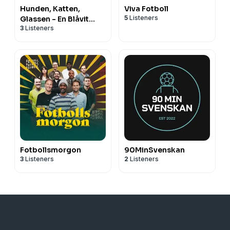
Hunden, Katten,
Viva Fotboll
5
Listeners
Glassen - En Blåvit
3
Listeners
podcast
Fotbollsmorgon
90MinSvenskan
3
Listeners
2
Listeners