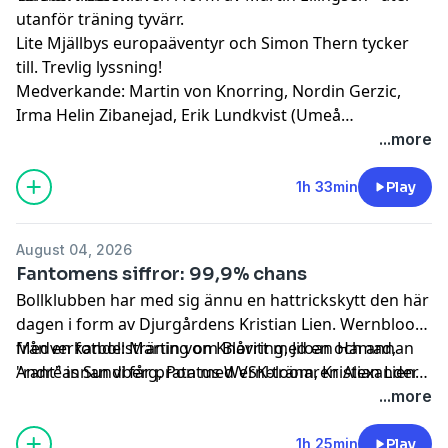
utanför träning tyvärr.
Lite Mjällbys europaäventyr och Simon Thern tycker
till. Trevlig lyssning!
Medverkande: Martin von Knorring, Nordin Gerzic,
Irma Helin Zibanejad, Erik Lundkvist (Umeå
Universitet), Martin Ellingsen (AIK), Simon Thern (TV4
...more
och IFK Värnamo)
1h 33min
Play
August 04, 2026
Fantomens siffror: 99,9% chans
Bollklubben har med sig ännu en hattrickskytt den här
dagen i form av Djurgårdens Kristian Lien. Wernbloom
från en fotbollsträning om Blåvitt med en och annan
Medverkande: Martin von Knorring, Jiloan Hamad,
"rant" innan vi får prata med VSK-tränaren Alexander
Andréas Sundberg, Pontus Wernbloom, Kristian Lien
Rubin dagen efter 0-6-förlusten mot DIF. En
(Djurgårdens IF), Alexander Rubin (Västerås SK), Ola
...more
semestrande Ola "Fantomen" Lidmark Eriksson har
Lidmark Eriksson (Playmaker.ai)
räknat ut vad som krävs för att Sirius ska tappa SM-
1h 25min
Play