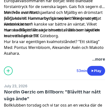
Europakvalsommaren har börjat! Med blandade
förstaintryck för de svenska lagen. Gais fick segern de
behövde mot Nordsjaelland och Mjällby en drömstart
Mer från avsnittet:
på CL-kvalet. Hammarby fick sen kvittering mot ett
Frågande till Hammarbys gameplan: ”Borde utnyttjat
Anderlecht som kanske var bättre än väntat. Vilket
vänsterkanten"
man onekligen får säga om ett Levadia som skrällde
Hur ska Blåvittfansen krishantera? Behöver laget en
mot ett håglöst IFK Göteborg.
kram eller en örfil?
Hur bra var egentligen kvalmotståndet? ”Ett skitlag”
Med: Pontus Wernbloom, Alexander Axén och Makoto
Asahara.
...more
53min
Play
July 23, 2026
Nordin Gerzic om Billborn: ”Blåvitt har nått
vägs ände”
Bollklubben torsdag och vi tar oss an en vecka där de