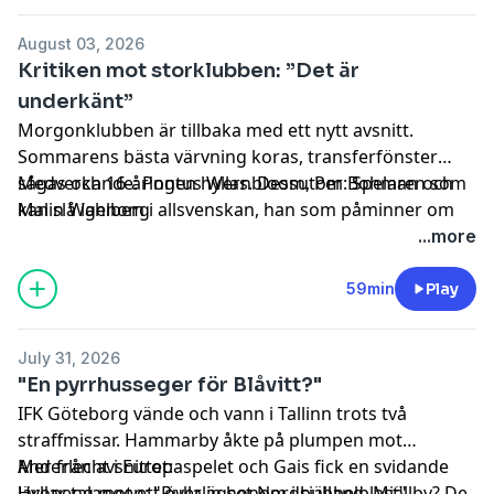
August 03, 2026
Kritiken mot storklubben: ”Det är
underkänt”
Morgonklubben är tillbaka med ett nytt avsnitt.
Sommarens bästa värvning koras, transferfönster
sågas och 16-åringen hyllas. Dessutom: Spelaren som
Medverkande: Pontus Wernbloom, Per Bohman och
kan slå igenom i allsvenskan, han som påminner om
Malin Wahlberg
Haaland och vilken spelare kan egentligen mäta sig
...more
med Pontus Wernbloom?
59min
Play
July 31, 2026
"En pyrrhusseger för Blåvitt?"
IFK Göteborg vände och vann i Tallinn trots två
straffmissar. Hammarby åkte på plumpen mot
Anderlecht i Europaspelet och Gais fick en svidande
Mer från avsnittet:
läropeng mot ett överlägset Nordsjälland. Mjällby? De
Hyllar talangen: "Rulla in honom i bubbelplast"