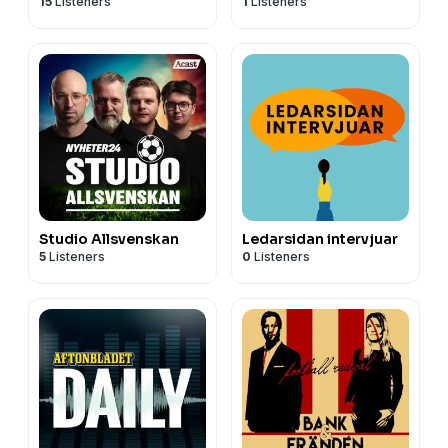
15
Listeners
1
Listeners
Studio Allsvenskan
Ledarsidan intervjuar
5
Listeners
0
Listeners