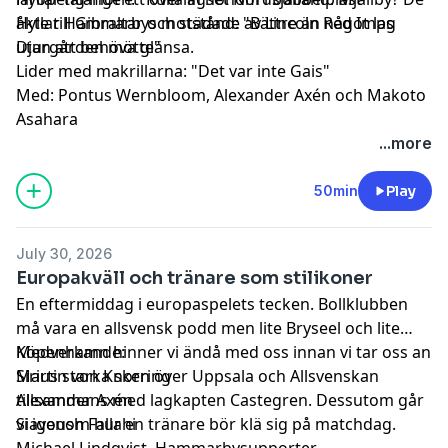
åkte till Gibraltar och städade av Lincoln Red Imps
Hyllar Hammarbys motstånd: "Bättre än något lag
utan att behöva glänsa.
Djurgården mötte"
Lider med makrillarna: "Det var inte Gais"
Med: Pontus Wernbloom, Alexander Axén och Makoto
Asahara
...more
50min
Play
July 30, 2026
Europakväll och tränare som stilikoner
En eftermiddag i europaspelets tecken. Bollklubben
må vara en allsvensk podd men lite Bryseel och lite
Köpenhamn hinner vi ändå med oss innan vi tar oss an
Medverkande:
Sirius starka sken över Uppsala och Allsvenskan
Martin von Knorring
tillsammans med lagkapten Castegren. Dessutom går
Alexander Axén
vi igenom hur en tränare bör klä sig på matchdag.
Siavoush Fallahi
Michael Lindqvist, Hammarbysupporter