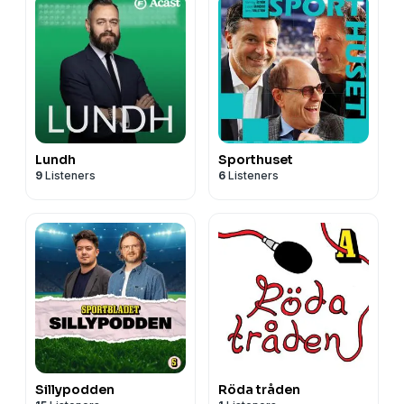
Lundh
Sporthuset
9
Listeners
6
Listeners
Sillypodden
Röda tråden