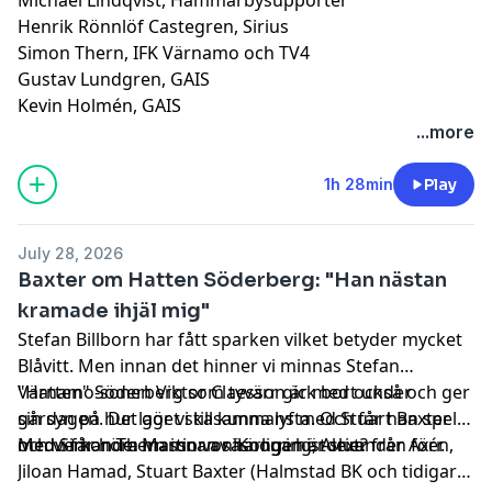
Henrik Rönnlöf Castegren, Sirius
Simon Thern, IFK Värnamo och TV4
Gustav Lundgren, GAIS
Kevin Holmén, GAIS
...more
1h 28min
Play
July 28, 2026
Baxter om Hatten Söderberg: "Han nästan
kramade ihjäl mig"
Stefan Billborn har fått sparken vilket betyder mycket
Blåvitt. Men innan det hinner vi minnas Stefan
"Hatten" Söderberg som tyvärr gick bort under
Värnamo-sonen Viktor Claesson är med också och ger
gårdagen. Det gör vi tillsammans med Stuart Baxter
sin syn på hur laget ska kunna lyfta. Och får han spela
och vi får höra massor av härliga historier från förr.
med Simon Thern innan säsongen är slut?
Medverkande: Martin von Knorring, Alexander Axén,
Jiloan Hamad, Stuart Baxter (Halmstad BK och tidigare