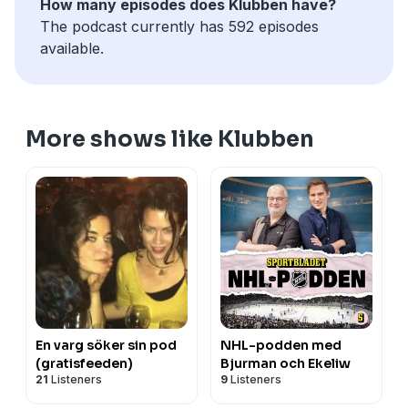
How many episodes does Klubben have?
The podcast currently has 592 episodes
available.
More shows like Klubben
En varg söker sin pod
NHL-podden med
(gratisfeeden)
Bjurman och Ekeliw
21
Listeners
9
Listeners