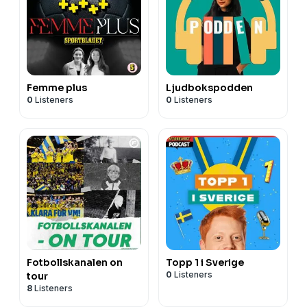
Femme plus
Ljudbokspodden
0
Listeners
0
Listeners
Fotbollskanalen on
Topp 1 i Sverige
0
Listeners
tour
8
Listeners