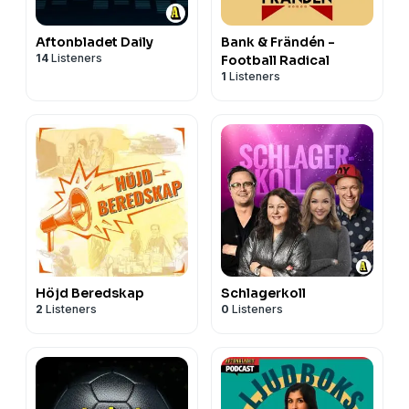
Aftonbladet Daily
Bank & Frändén -
14
Listeners
Football Radical
1
Listeners
Höjd Beredskap
Schlagerkoll
2
Listeners
0
Listeners