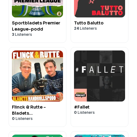
Sportbladets Premier
Tutto Balutto
24
Listeners
League-podd
3
Listeners
Flinck & Rutte -
#Fallet
0
Listeners
Bladets
0
Listeners
handbollspodd