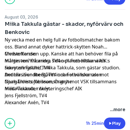
guldet och vilka som kniper europaplatserna.
August 03, 2026
Miika Takkula gästar - skador, nyförvärv och
Benkovic
Ny vecka med en helg full av fotbollsmatcher bakom
oss. Bland annat dyker hattrick-skytten Noah
Christoffersson upp. Kanske att han behöver fila på
Medverkande:
målgesten? På andra sidan planen hittar vi AIK:s
Martin von Knorring, TV4 och Fotbollskanalen
rekryteringschef, Miika Takkula, som gästar studion.
Siavoush Fallahi, TV4
Det blir även lite Blåvitt innan vi vänder oss mot
Andréas Sundberg, TV4 och Fotbollskanalen
Djurgårdens jubileumsmatch mot VSK tillsammans
Noah Christoffersson, Örgryte
med Alexander Axén.
Miika Takkula, rekryteringschef AIK
Jens Fjellström, TV4
Alexander Axén, TV4
...more
1h 25min
Play