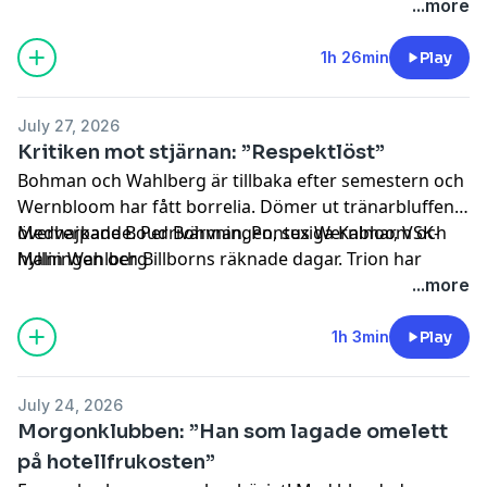
AIK), Martin Andersson (fotbollskanalen), Viktor
...more
Claesson (IFK Värnamo)
1h 26min
Play
July 27, 2026
Kritiken mot stjärnan: ”Respektlöst”
Bohman och Wahlberg är tillbaka efter semestern och
Wernbloom har fått borrelia. Dömer ut tränarbluffen,
överhajpade Boudrivärvningen, sexiga Kalmar, VSK-
Medverkande: Per Bohman, Pontus Wernbloom och
hyllningen och Billborns räknade dagar. Trion har
Malin Wahlberg
mycket att prata om i ett fullspäckat avsnitt.
...more
1h 3min
Play
July 24, 2026
Morgonklubben: ”Han som lagade omelett
på hotellfrukosten”