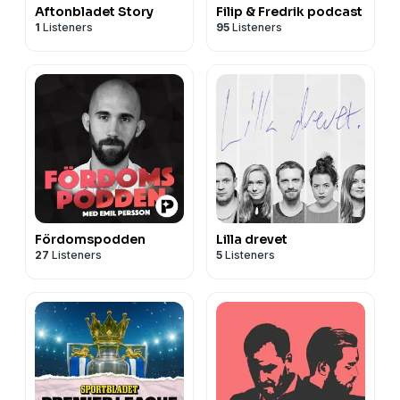
Aftonbladet Story
Filip & Fredrik podcast
1
Listeners
95
Listeners
Fördomspodden
Lilla drevet
27
Listeners
5
Listeners