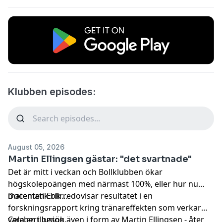
Klubben episodes:
August 05, 2026
Martin Ellingsen gästar: "det svartnade"
Det är mitt i veckan och Bollklubben ökar
högskolepoängen med närmast 100%, eller hur nu
matematik blir...
Docenten Erik redovisar resultatet i en
forskningsrapport kring tränareffekten som verkar
vara en illusion.
Celebert besök även i form av Martin Ellingsen - åter