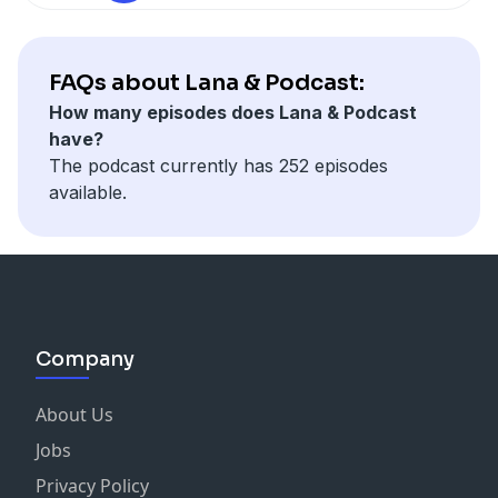
inteligencia financiera y gestión emocional.
Sonia Sánchez-Escuer es autora de tres libros en
Editorial Planeta, emprendedora, artista y quiere
FAQs about Lana & Podcast:
compartir contigo como puedes tener la vida que
How many episodes does Lana & Podcast
quieres con estrategias prácticas de dinero, negocios
have?
y mentalidad.
Blogylana.com
The podcast currently has 252 episodes
available.
Company
About Us
Jobs
Privacy Policy