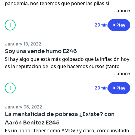
pandemia, nos tenemos que poner las pilas si
queremos sobrevivir (y sobresalir) durante los
...more
próximos años.
El mundo ya no es el mismo, y las cosas que
29min
Play
funcionaban antes ahora, algunas ya ni figuran.
En este episodio te comparto lo que creo que será
January 18, 2022
fundamental que todos dominemos o por lo menos
Soy una vende humo E246
aprendamos para no quedarnos "atrás".
Si hay algo que está más golpeado que la inflación hoy
Dime si estás de acuerdo o crees que me faltó algo :)
es la reputación de los que hacemos cursos (tanto
online como presenciales).
...more
Ahora gracias a Carlitos y otros personajes, enseñar y
dar cursos prácticamente es sinónimo de vender
29min
Play
humo... y te mentiría si te digo que no me da coraje.
Pagamos "justos por pecadores" y la tribu enardecida
January 06, 2022
de internet nos pone a todos en el mismo saco (de
La mentalidad de pobreza ¿Existe? con
colores, estrambótico y ridículo).
Aarón Benítez E245
En este episodio analizo lo que ha sucedido en el
Es un honor tener como AMIGO y claro, como invitado
mundo del coaching y cursos online, porque seremos