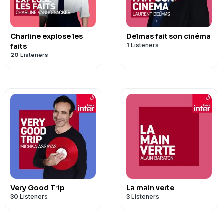
Charline explose les
Delmas fait son cinéma
1
Listeners
faits
20
Listeners
Very Good Trip
La main verte
30
Listeners
3
Listeners