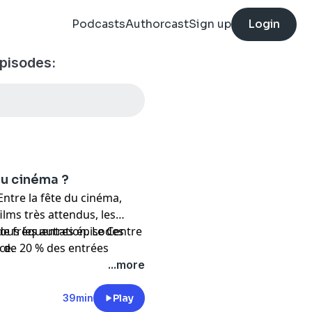
Podcasts
Authorcast
Sign up
Login
episodes:
au cinéma ?
Entre la fête du cinéma,
 films très attendus, les
de fréquentation. Le Centre
ous les autres épisodes
 de 20 % des entrées
nce
.
xpliquer cette dynamique ?
...more
39min
Play