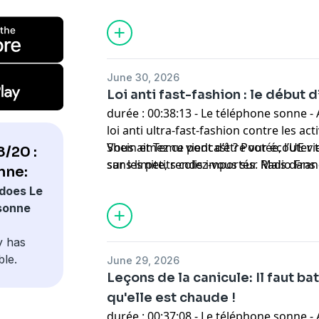
meilleure des manières ?
June 30, 2026
Loi anti fast-fashion : le début 
durée : 00:38:13 - Le téléphone sonne -
loi anti ultra-fast-fashion contre les a
Shein et Temu vient d’être votée, l’UE 
Vous aimez ce podcast ? Pour écouter t
/20 :
sur les petits colis importés. Mais da
sans limite, rendez-vous sur
Radio Fra
nne:
permettront-elles de lutter contre le d
does Le
fashion ?
 sonne
y has
ble.
June 29, 2026
Leçons de la canicule: Il faut bat
qu'elle est chaude !
durée : 00:37:08 - Le téléphone sonne -