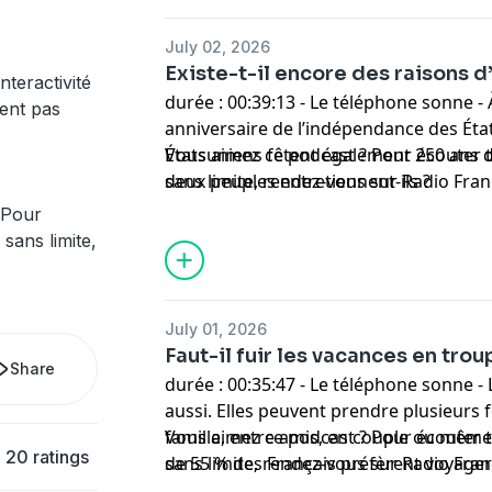
July 02, 2026
Existe-t-il encore des raisons 
nteractivité
durée : 00:39:13 - Le téléphone sonne -
ent pas
anniversaire de l’indépendance des État
Étatsuniens fêtent également 250 ans d’
Vous aimez ce podcast ? Pour écouter t
deux peuples entretiennent-ils ?
sans limite, rendez-vous sur
Radio Fra
 Pour
sans limite,
July 01, 2026
Faut-il fuir les vacances en trou
Share
durée : 00:35:47 - Le téléphone sonne - L
aussi. Elles peuvent prendre plusieurs 
famille, entre amis, en couple ou même e
Vous aimez ce podcast ? Pour écouter t
20 ratings
de 55 % des Français préfèrent voyager
sans limite, rendez-vous sur
Radio Fra
famille. Alors comment aborder ces av