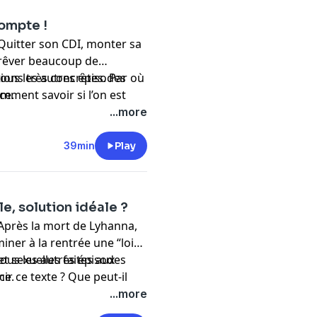
compte !
 Quitter son CDI, monter sa
t rêver beaucoup de
tions très concrètes. Par où
ous les autres épisodes
mment savoir si l’on est
nce
.
...more
39min
Play
le, solution idéale ?
 Après la mort de Lyhanna,
ner à la rentrée une “loi
et sexuelles faites aux
ous les autres épisodes
r ce texte ? Que peut-il
nce
.
...more