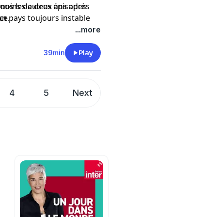
 moins de deux ans après
ous les autres épisodes
un pays toujours instable
nce
.
emier acte populiste de nos
...more
39min
Play
4
5
Next