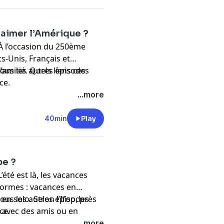
d’aimer l’Amérique ?
 À l’occasion du 250ème
s-Unis, Français et
amitié. Quels liens ces
ous les autres épisodes
nce
.
...more
40min
Play
pe ?
’été est là, les vacances
formes : vacances en
n solo. Selon l’Ifop, près
ous les autres épisodes
 avec des amis ou en
nce
.
entures en groupe de la
...more