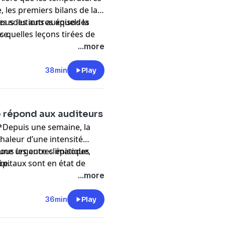
les premiers bilans de la
les solutions auxquels la
ous les autres épisodes
is quelles leçons tirées de
nce
.
res extrêmes?
...more
38min
Play
té répond aux auditeurs
 *Depuis une semaine, la
haleur d’une intensité
 une urgence climatique,
ous les autres épisodes
ôpitaux sont en état de
nce
.
 Jusqu’où l’hôpital peut-il
...more
36min
Play