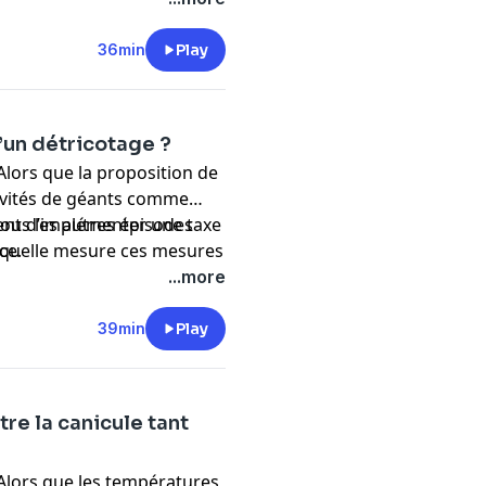
36min
Play
d’un détricotage ?
 Alors que la proposition de
ctivités de géants comme
vient d’implémenter une taxe
ous les autres épisodes
ns quelle mesure ces mesures
nce
.
éveloppement de la fast-
...more
39min
Play
tre la canicule tant
 Alors que les températures