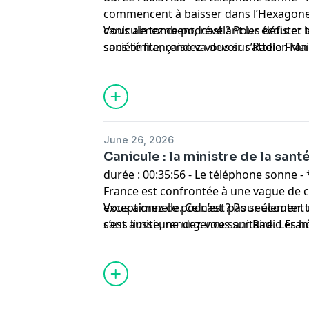
commencent à baisser dans l’Hexagone, 
canicule tombent, révélant les défis et 
Vous aimez ce podcast ? Pour écouter t
société française va devoir s’atteler. Ma
sans limite, rendez-vous sur
Radio Fra
ces premières semaines de températu
June 26, 2026
Canicule : la ministre de la san
durée : 00:35:56 - Le téléphone sonne -
France est confrontée à une vague de c
exceptionnelle. Ce n’est pas seulement
Vous aimez ce podcast ? Pour écouter t
c’est aussi une urgence sanitaire. Les h
sans limite, rendez-vous sur
Radio Fra
saturation. Les organismes se fatiguent.
tenir ?