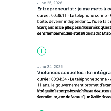
June 25, 2026
Entrepreneuriat : je me mets à 
durée : 00:38:11 - Le téléphone sonne -
boîte, devenir indépendant… l’idée fai
Français, mais elle pose aussi des ques
Vous aimez ce podcast ? Pour écouter t
commencer ? Quel statut choisir ? Et co
sans limite, rendez-vous sur
Radio Fra
vraiment prêt à se lancer ?
June 24, 2026
Violences sexuelles : loi intégra
durée : 00:34:34 - Le téléphone sonne -
11 ans, le gouvernement promet d’exami
intégrale” contre les violences sexistes 
Vous aimez ce podcast ? Pour écouter t
femmes et aux enfants. Que doit conteni
sans limite, rendez-vous sur
Radio Fra
changer ?