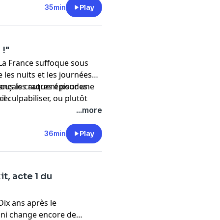
35min
Play
 !"
 La France suffoque sous
 les nuits et les journées
rançais craquent pour une
ous les autres épisodes
l culpabiliser, ou plutôt
nce
.
ive de ces chaleurs ?
...more
36min
Play
it, acte 1 du
Dix ans après le
Uni change encore de