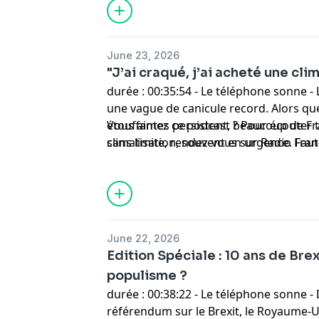
June 23, 2026
"J’ai craqué, j’ai acheté une clim
durée : 00:35:54 - Le téléphone sonne -
une vague de canicule record. Alors que
étouffantes persistent, beaucoup de F
Vous aimez ce podcast ? Pour écouter t
climatisation, souvent en urgence. Faut-i
sans limite, rendez-vous sur
Radio Fra
pointer la mauvaise anticipation collect
June 22, 2026
Edition Spéciale : 10 ans de Brex
populisme ?
durée : 00:38:22 - Le téléphone sonne - 
référendum sur le Brexit, le Royaume-