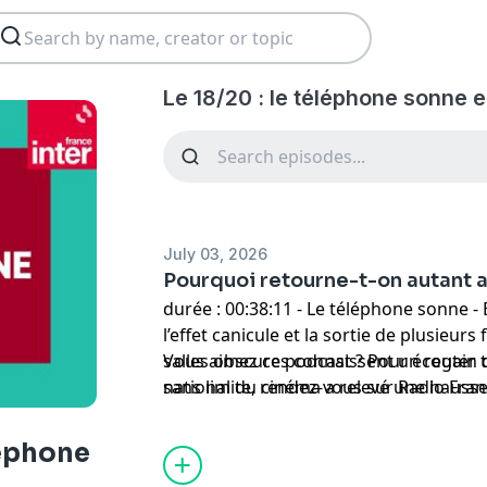
Le 18/20 : le téléphone sonne 
July 03, 2026
Pourquoi retourne-t-on autant 
durée : 00:38:11 - Le téléphone sonne - 
l’effet canicule et la sortie de plusieurs
salles obscures connaissent un regain 
Vous aimez ce podcast ? Pour écouter t
national du cinéma a relevé une hausse
sans limite, rendez-vous sur
Radio Fra
depuis le début de l’année. Comment e
léphone