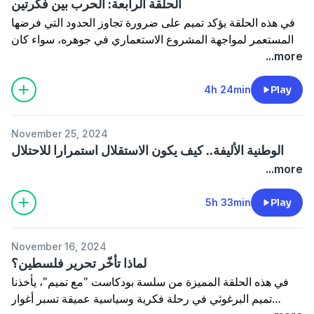
الحلقة الرابعة: الحرب بين فكرتين
في هذه الحلقة يؤكد تميم على ضرورة تجاوز الحدود التي فرضها
المستعمر لمواجهة المشروع الاستعماري في جوهره، سواء كان
عسكريًا، ثقافيًا، أو اقتصاديًا.
...more
يرى تميم أن الاستعمار لم ينتهِ، بل تبدلت أساليبه، حيث تواصل
الهيمنة عبر النخب والمؤسسات التي تخدم مصالح القوى
4h 24min
Play
الخارجية على حساب الشعوب.
November 25, 2024
ويشرح لنا تميم كيف يسعى الاستعمار لإخماد الفكر التحرري بقتل
الوطنية الأليفة.. كيف يكون الاستقلال استمرارا للاحتلال
القادة أو تشويه الأفكار عبر التزييف التاريخي، حيث يتم تصوير
...more
الغزاة كمحررين وتحريف رموز المقاومة. هذه الأدوات تهدف إلى
تفكيك الهوية وتغيير مفاهيم الكرامة والمقاومة.
5h 33min
Play
ولكن كيف يتحقق الاستقلال الحقيقي؟
وما المشروع الذي يوحد الأمة في مواجهة الاستعمار كما يراه
تميم؟
November 16, 2024
لماذا تأخّر تحرير فلسطين؟
في هذه الحلقة المميزة من سلسة بودكاست "مع تميم"، يأخذنا
تميم البرغوثي في رحلة فكرية وسياسية عميقة تسبر أغوار