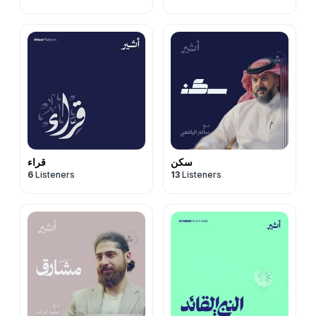
سكن
قراء
6
Listeners
13
Listeners