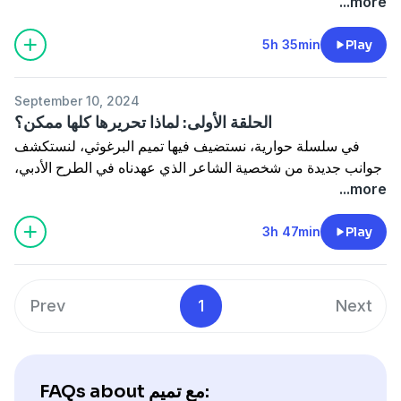
الصراع الفلسطيني الإسرائيلي من منظور تاريخي ومعاصر. بين
...more
سردية المقاومة وتضحياتها العظيمة، ومساءلة مسارات التسوية
السياسية، يناقش تميم قضايا تتشابك فيها الحقوق الفردية
5h 35min
Play
والجماعية مع الإرث الوطني، ويعيد تشكيل مفهوم التحرير كعملية
مستمرة تحتاج إلى صمود الأجيال. بأسلوبه الفريد، يطرح تساؤلات
September 10, 2024
جريئة ويقدم رؤية تجمع بين التحليل السياسي والدروس
الحلقة الأولى: لماذا تحريرها كلها ممكن؟
المستخلصة من تجارب الشعوب الأخرى في التحرر.
في سلسلة حوارية، نستضيف فيها تميم البرغوثي، لنستكشف
جوانب جديدة من شخصية الشاعر الذي عهدناه في الطرح الأدبي،
ولكن هذه المرة بنظرة سياسية معمقة. حيث تقدّم لنا الإعلامية
...more
حياة اليماني حوارًا شيقًا يمتد عبر عدة حلقات، تستكشف فيها
رؤى تميم السياسية والفكرية. نتناول في الحلقة نقاشًا حول
3h 47min
Play
جدلية التحرير الممكن وثنائية الأمة والدولة، ويتعمق معنا في
الإجابة عن كلمته الأشهر: لماذا تحريرها كلها ممكن؟
محاور وتفاصيل عميقة يسردها لنا تميم بأسلوبه الجذاب في حلقة
Prev
1
Next
مميّزة ... فلا تفوّتوها ✨
FAQs about مع تميم: