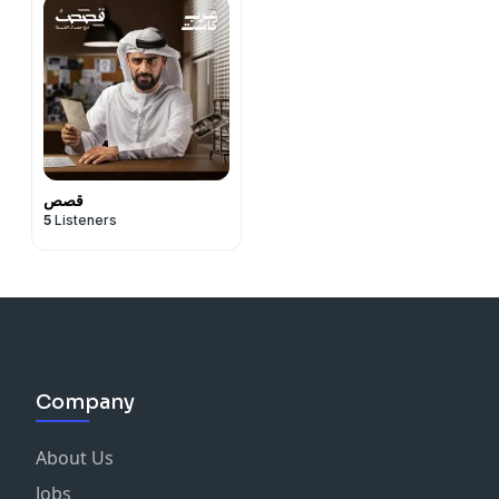
قصص
5
Listeners
Company
About Us
Jobs