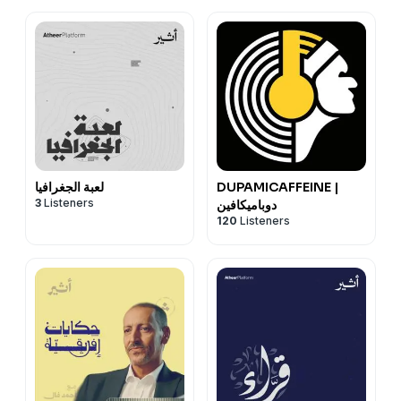
DUPAMICAFFEINE |
لعبة الجغرافيا
3
Listeners
دوباميكافين
120
Listeners