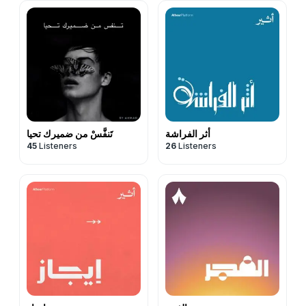
أثر الفراشة
تَنفَّسْ من ضميرك تحيا
45
Listeners
26
Listeners