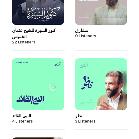
مشارق
كنوز السيرة للشيخ عثمان
0
Listeners
الخميس
22
Listeners
نظر
النبي القائد
4
Listeners
3
Listeners