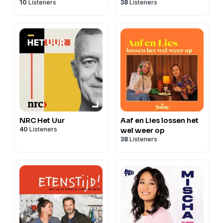
10
Listeners
38
Listeners
NRC Het Uur
Aaf en Lies lossen het
40
Listeners
wel weer op
38
Listeners