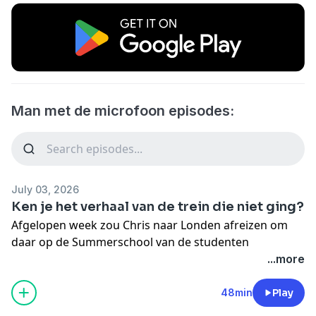
Man met de microfoon episodes:
July 03, 2026
Ken je het verhaal van de trein die niet ging?
Afgelopen week zou Chris naar Londen afreizen om
daar op de Summerschool van de studenten
Nederlands een college te geven. En hij zou samen
...more
reizen met Ype Driessen, die er een lezing/workshop
zou geven over zijn fotostrips.
48min
Play
Afijn: lang verhaal kort: de trein reed niet.