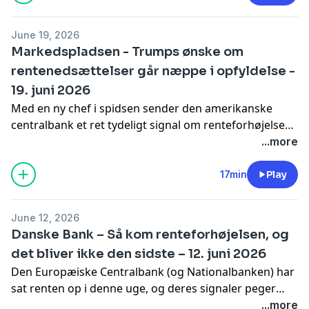
mere igen.
June 19, 2026
Markedspladsen - Trumps ønske om
rentenedsættelser går næppe i opfyldelse -
19. juni 2026
Med en ny chef i spidsen sender den amerikanske
centralbank et ret tydeligt signal om renteforhøjelser i
den kommende tid, hvor den tidligere regnede med
...more
nedsættelser. Modsat i Europa, så er tendensen i USA
drevet af vækst i økonomien, og i den sammenhæng
17min
Play
ser vi også en stærkere dollar.
June 12, 2026
Danske Bank – Så kom renteforhøjelsen, og
det bliver ikke den sidste – 12. juni 2026
Den Europæiske Centralbank (og Nationalbanken) har
sat renten op i denne uge, og deres signaler peger
mod, at der kommer en forhøjelse mere. Også andre
...more