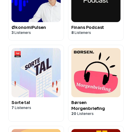
ØkonomiPulsen
Finans Podcast
3
Listeners
8
Listeners
Sorte tal
Børsen
7
Listeners
Morgenbriefing
20
Listeners