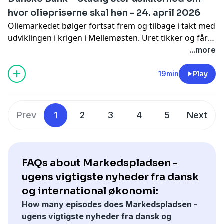
hvor oliepriserne skal hen - 24. april 2026
Oliemarkedet bølger fortsat frem og tilbage i takt med
udviklingen i krigen i Mellemøsten. Uret tikker og får vi
ikke en åbning af Hormuz-strædet snart kigger vi ind i
...more
højere oliepriser.
19min
Play
Prev
1
2
3
4
5
Next
FAQs about Markedspladsen -
ugens vigtigste nyheder fra dansk
og international økonomi:
How many episodes does Markedspladsen -
ugens vigtigste nyheder fra dansk og