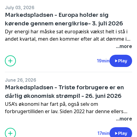
July 03, 2026
Markedspladsen - Europa holder sig
kørende gennem energikrise- 3. juli 2026
Dyr energi har måske sat europæisk vækst helt i stå i
andet kvartal, men den kommer efter alt at dømme i
gang igen, om end ikke på amerikansk niveau. Det går
...more
langsomt med de reformer, der skal skabe mere
langvarig vækst, men der sker da lidt, ikke mindst i
19min
Play
Tyskland.
June 26, 2026
Markedspladsen - Triste forbrugere er en
dårlig økonomisk strømpil - 26. juni 2026
USA’s økonomi har fart på, også selv om
forbrugertilliden er lav. Siden 2022 har denne ellers
ofte gode indikator ikke fungeret så godt, men nu er
...more
spørgsmålet så blandt andet, hvor meget
centralbanken vil gøre for at få folk til at holde lidt
17min
Play