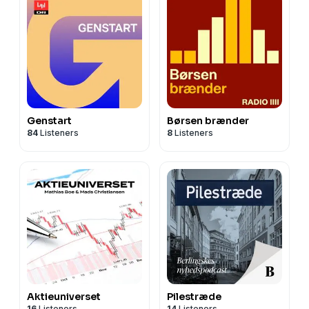
Genstart
Børsen brænder
84
Listeners
8
Listeners
Aktieuniverset
Pilestræde
16
Listeners
14
Listeners