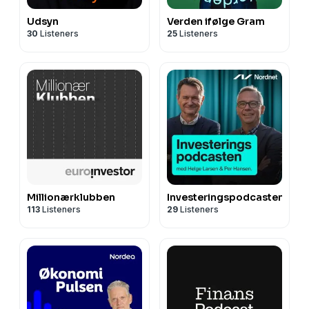
Udsyn
Verden ifølge Gram
30
Listeners
25
Listeners
Millionærklubben
Investeringspodcasten
113
Listeners
29
Listeners