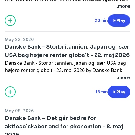
ej. I betragtning af, at Hormuzstrædet har været mere
...more
eller mindre lukket i tre måneder, er den steget
forbavsende lidt – men dog nok til at have en mærkbar
20min
Play
betydning for væksten i vores del af verden, og til, at
det forventeligt giver en renteforhøjelse i Europa.
May 22, 2026
Danske Bank - Storbritannien, Japan og især
USA bag højere renter globalt - 22. maj 2026
Danske Bank - Storbritannien, Japan og især USA bag
højere renter globalt - 22. maj 2026 by Danske Bank
...more
18min
Play
May 08, 2026
Danske Bank – Det går bedre for
aktieselskaber end for økonomien - 8. maj
2026