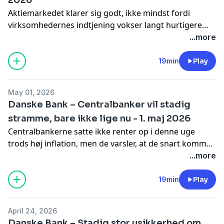
Aktiemarkedet klarer sig godt, ikke mindst fordi
virksomhedernes indtjening vokser langt hurtigere
end økonomien for tiden, især i USA. AI-investeringer
...more
er en stor del af forklaringen, og det betyder meget
også sammenlignet med de noget blandede
19min
Play
meldinger fra Irankrigen.
May 01, 2026
Danske Bank – Centralbanker vil stadig
stramme, bare ikke lige nu - 1. maj 2026
Centralbankerne satte ikke renter op i denne uge
trods høj inflation, men de varsler, at de snart kommer
til det, hvis situationen fortsætter. Meget kan dog tale
...more
for, at hvis renteforhøjelserne faktisk kommer, så skal
de også ned igen senere, så det behøver faktisk ikke
19min
Play
betyde så meget for eksempelvis realkreditlån i
Danmark.
April 24, 2026
Danske Bank – Stadig stor usikkerhed om