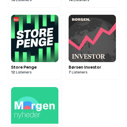
Store Penge
Børsen investor
12
Listeners
7
Listeners