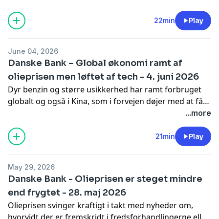
steder i verden er det den vej, pilen peger, inklusive i
USA – men dog ikke allerede nu.
22min
Play
June 04, 2026
Danske Bank – Global økonomi ramt af
olieprisen men løftet af tech - 4. juni 2026
Dyr benzin og større usikkerhed har ramt forbruget
globalt og også i Kina, som i forvejen døjer med at få
mere gang i den hjemlige efterspørgsel. Til gengæld
...more
stiger efterspørgslen efter alt det, der skal bruges til
datacentre og AI-investeringer. Det kan især ses i USA,
21min
Play
men også i industrien globalt.
May 29, 2026
Danske Bank - Olieprisen er steget mindre
end frygtet - 28. maj 2026
Olieprisen svinger kraftigt i takt med nyheder om,
hvorvidt der er fremskridt i fredsforhandlingerne eller