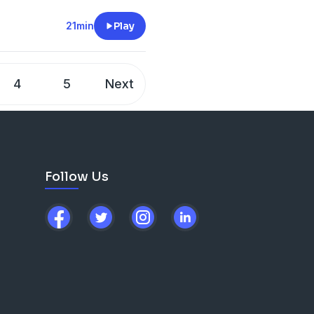
21min
Play
4
5
Next
Follow Us