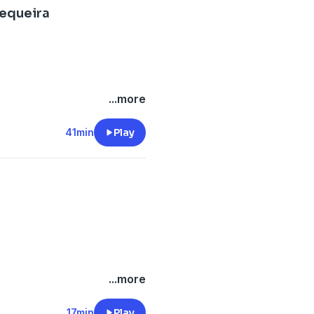
Sequeira
...more
41min
Play
...more
17min
Play