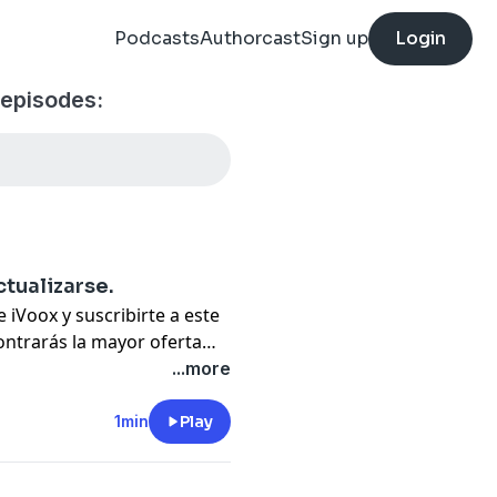
Podcasts
Authorcast
Sign up
Login
episodes:
ctualizarse.
 iVoox y suscribirte a este
ntrarás la mayor oferta
hacerlo desde el feed
...more
1min
Play