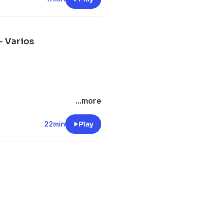
- Varios
...more
22min
Play