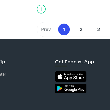
Prev
1
2
3
lp
Get Podcast App
nter