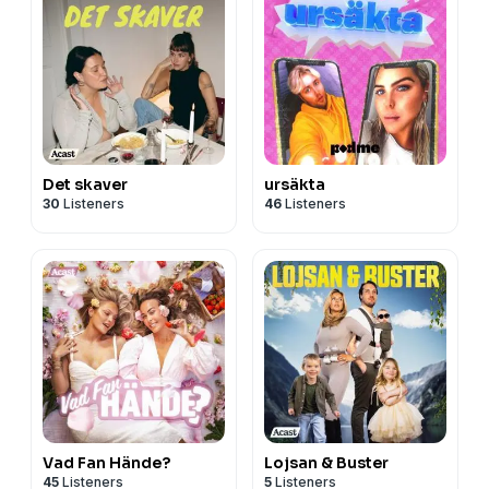
Det skaver
ursäkta
30
Listeners
46
Listeners
Vad Fan Hände?
Lojsan & Buster
45
Listeners
5
Listeners