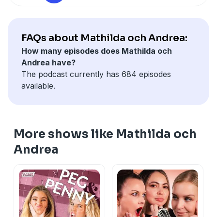
kr/mån. Ingen bindningstid.
ange koden mathildaandrea när du skapar ett konto
Hosted on Acast. See
acast.com/privacy
for more
så får du 60 dagar gratis! Erbjudandet gäller nya
information.
kunder. Efter gratisperioden kostar BookBeat från 99
FAQs about Mathilda och Andrea:
kr/mån. Ingen bindningstid.
How many episodes does Mathilda och
Hosted on Acast. See
acast.com/privacy
for more
Andrea have?
information.
The podcast currently has 684 episodes
available.
More shows like Mathilda och
Andrea