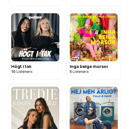
Högt i tak
Inga beiga morsor
10
Listeners
5
Listeners