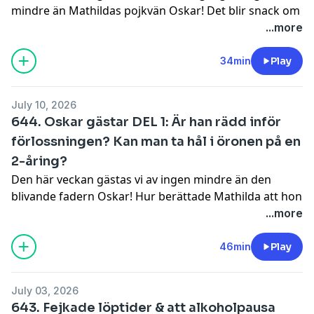
mindre än Mathildas pojkvän Oskar! Det blir snack om
information.
framtiden, icks på varandra – och barnnamn vi
...more
verkligen gillar, men inte kommer använda på vår
dotter. Trevlig lyssning i sommarvärmen!
34min
Play
Hosted on Acast. See
acast.com/privacy
for more
information.
July 10, 2026
644. Oskar gästar DEL 1: Är han rädd inför
förlossningen? Kan man ta hål i öronen på en
2-åring?
Den här veckan gästas vi av ingen mindre än den
blivande fadern Oskar! Hur berättade Mathilda att hon
var gravid, och vad var hans reaktion? Vad tar de båda
...more
med sig från sin egen barndom, som de vill överföra i
sin egen barnuppfostran? Och ÄR det så fel att ta hål i
46min
Play
öronen på en tvååring?
Hosted on Acast. See
acast.com/privacy
for more
July 03, 2026
information.
643. Fejkade löptider & att alkoholpausa