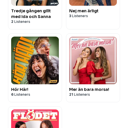
Tredje gången gillt
Nej men ärligt
3
Listeners
med Ida och Sanna
2
Listeners
Hör Här!
Mer än bara morsa!
6
Listeners
21
Listeners