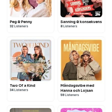
Peg & Penny
Sanning & konsekvens
32
Listeners
8
Listeners
Two Of a Kind
Måndagsvibe med
34
Listeners
Hanna och Lojsan
59
Listeners