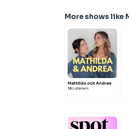
More shows like
Mathilda och Andrea
18
Listeners