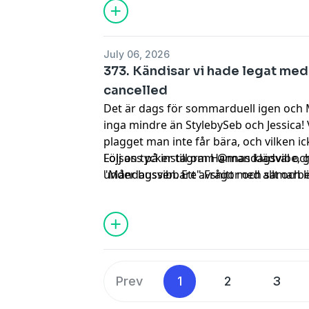
July 06, 2026
373. Kändisar vi hade legat med
cancelled
Det är dags för sommarduell igen och
inga mindre än StylebySeb och Jessica! 
plagget man inte får bära, och vilken ick
Lojsan tycker till om Hannas klädval och
Följ oss på instagram @mandagsvibe, 
under bussen. Ett avsnitt med allt och lit
"Måndagsvibbare".Frågor och samarbets
med!
mandagsvibepodd@gmail.com
. Hadeee
Prev
1
2
3