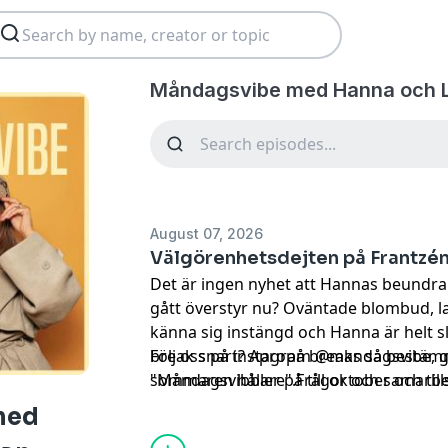
Måndagsvibe med Hanna och L
August 07, 2026
Välgörenhetsdejten på Frantzé
Det är ingen nyhet att Hannas beundrar
gått överstyr nu? Oväntade blombud, la
känna sig instängd och Hanna är helt sl
break snart? Apropå breaks så bestämm
Följ oss på instagram @mandagsvibe, 
sommaren håller på till oktober och til
"Måndagsvibbare".Frågor och samarbets
jobb och vin varje dag som gäller. Är de
mandagsvibepodd@gmail.com
. Hadeee
med