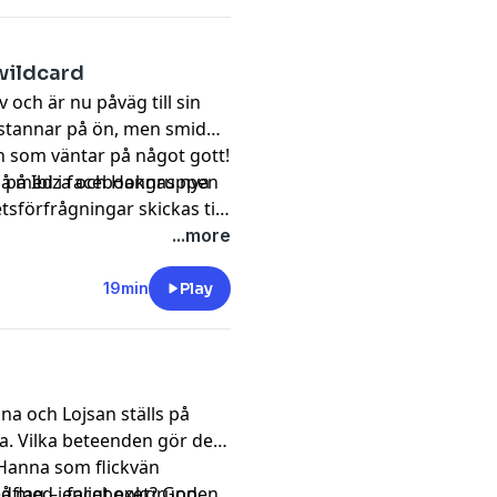
wildcard
iv och är nu påväg till sin
 stannar på ön, men smider
n som väntar på något gott!
n på Ibiza och Hannas nya
gå med i facebookgruppen
förfrågningar skickas till
!
...more
19min
Play
a och Lojsan ställs på
ra. Vilka beteenden gör de
Hanna som flickvän
dflag – enligt exet? God
gå med i facebookgruppen