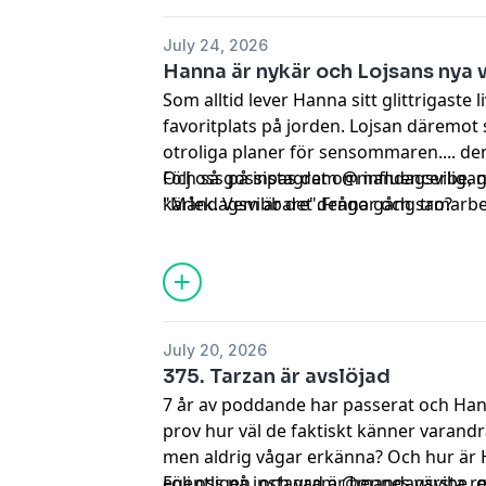
July 24, 2026
Hanna är nykär och Lojsans nya 
Som alltid lever Hanna sitt glittrigaste l
favoritplats på jorden. Lojsan däremot
otroliga planer för sensommaren.... de
Och så gossipas det om influencerliga
Följ oss på instagram @mandagsvibe, 
kärlek. Vem är det denna gång tro?
"Måndagsvibbare".Frågor och samarbets
mandagsvibepodd@gmail.com
. Hadeee
July 20, 2026
375. Tarzan är avslöjad
7 år av poddande har passerat och Hann
prov hur väl de faktiskt känner varand
men aldrig vågar erkänna? Och hur är 
egentligen, och vad är hennes värsta re
Följ oss på instagram @mandagsvibe, 