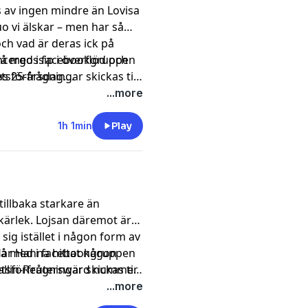
av ingen mindre än Lovisa
 vi älskar – men har så
ch vad är deras ick på
ncergossip i överflöd och
gå med i facebookgruppen
 25-årsdag....
förfrågningar skickas till
!
...more
1h 1min
Play
tillbaka starkare än
kärlek. Lojsan däremot är
sig istället i någon form av
Har Hanna hittat någon
gå med i facebookgruppen
Wallin-Reuterswärd nummer
förfrågningar skickas till
!
...more