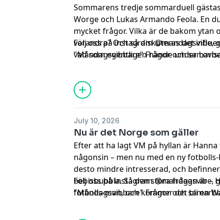
Sommarens tredje sommarduell gästas 
Worge och Lukas Armando Feola. En duo
mycket frågor. Vilka är de bakom ytan o
varandra? Och så diskuteras det influe
Följ oss på instagram @mandagsvibe, 
vad som egentligen hände under Lovisas
"Måndagsvibbare".Frågor och samarbets
mandagsvibepodd@gmail.com
. Hadeee
July 10, 2026
Nu är det Norge som gäller
Efter att ha lagt VM på hyllan är Hanna 
någonsin – men nu med en ny fotbolls-
desto mindre intresserad, och befinner 
bebisbubbla. Så den stora frågan är – 
Följ oss på instagram @mandagsvibe, 
fotbolls-man, och kommer det bli en 
"Måndagsvibbare".Frågor och samarbets
4?
mandagsvibepodd@gmail.com
. Hadeee