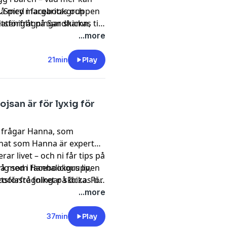
. Spicy margaritas och
gå med i facebookgruppen
 datenight på Sandhamn,
förfrågningar skickas till
i med ett otroligt
!
...more
21min
Play
jsan är för lyxig för
 frågar Hanna, som
nat som Hanna är expert
r livet – och ni får tips på
ig som Hannalicious liv,
gå med i facebookgruppen
oolaste folket på Ibiza. För
förfrågningar skickas till
frukost med Tiesto eller en av
!
...more
37min
Play