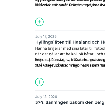
knows. Hanna, vår favoritsingel, har äve
"Måndagsvibbare".Frågor och samarbets
en gammal fling. Var det här kanske sis
mandagsvibepodd@gmail.com
. Hadeee
dejtinghistoria?
July 17, 2026
Hyllingslåten till Haaland och H
Hanna briljerar med sina låtar till fot
när det gäller att ha koll på båtar... o
lever sitt bästa ö-liv, tills att hon näst
Följ oss på instagram @mandagsvibe, 
strök med. Sånt som kan hända om man i
"Måndagsvibbare".Frågor och samarbets
Kanske dags att steppa upp nu?
mandagsvibepodd@gmail.com
. Hadeee
July 13, 2026
374. Sanningen bakom den beig