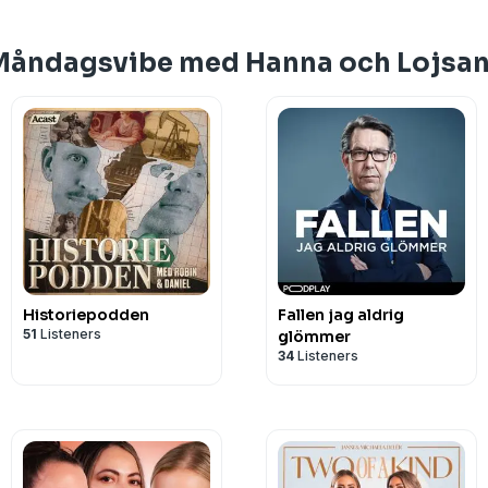
 Måndagsvibe med Hanna och Lojsa
Historiepodden
Fallen jag aldrig
51
Listeners
glömmer
34
Listeners