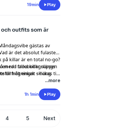
19min
Play
 och outfits som är
 Måndagsvibe gästas av
Vad är det absolut fulaste
 på killar är en total no-go?
 en rad olika killar slängs
gå med i facebookgruppen
e till helt enkelt – häng
förfrågningar skickas till
!
...more
1h 1min
Play
4
5
Next