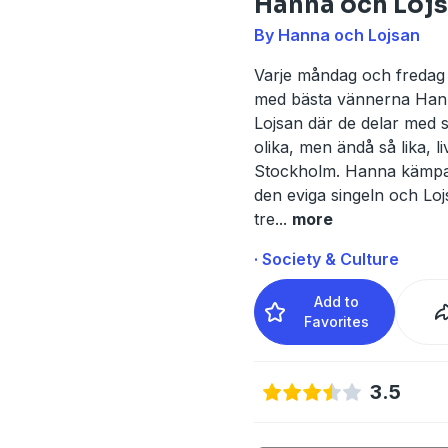
Hanna och Loj
By Hanna och Lojsan
Varje måndag och fredag f
med bästa vännerna Han
Lojsan där de delar med s
olika, men ändå så lika, liv
Stockholm. Hanna kämp
den eviga singeln och Lo
tre
...
more
· Society & Culture
Add to
Favorites
3.5