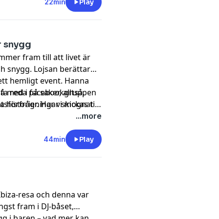
22min
Play
är snygg
er fram till att livet är
h snygg. Lojsan berättar
ett hemligt event. Hanna
 ta reda på saker, alltså,
gå med i facebookgruppen
a historier. Har vi mognat
förfrågningar skickas till
!
...more
44min
Play
 Ibiza-resa och denna var
gst fram i DJ-båset,
g i baren – vad mer kan