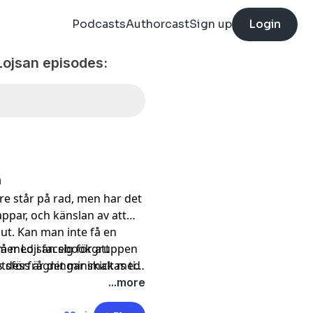
Podcasts
Authorcast
Sign up
Login
ojsan episodes:
n
e står på rad, men har det
ppar, och känslan av att
ut. Kan man inte få en
er Lojsan sig för att
gå med i facebookgruppen
ls dess är det minimalt med
förfrågningar skickas till
t så fel?
!
...more