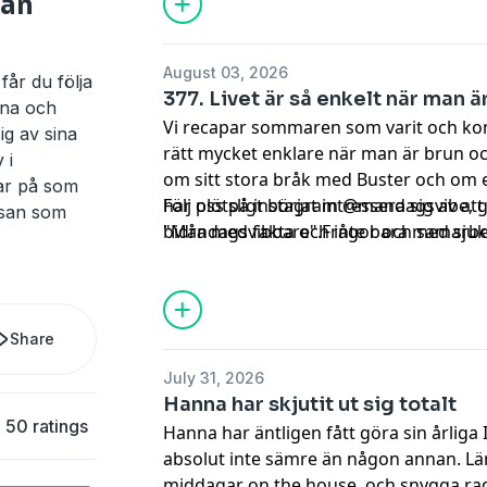
san
August 03, 2026
år du följa
377. Livet är så enkelt när man 
na och
Vi recapar sommaren som varit och komm
ig av sina
rätt mycket enklare när man är brun oc
 i
om sitt stora bråk med Buster och om 
ar på som
har plötsligt börjat intressera sig av att
Följ oss på instagram @mandagsvibe, 
jsan som
bidra med fakta och inte bara med sjuk
"Måndagsvibbare".Frågor och samarbets
eller bara blivit... gamla?
mandagsvibepodd@gmail.com
. Hadeee
Share
July 31, 2026
Hanna har skjutit ut sig totalt
50 ratings
Hanna har äntligen fått göra sin årliga
absolut inte sämre än någon annan. Län
middagar on the house, och snygga rag