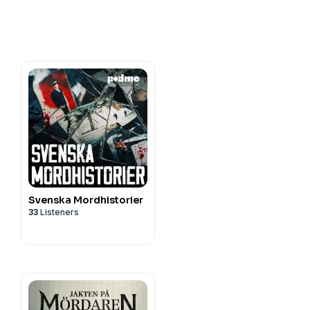
n
Svenska Mordhistorier
33
Listeners