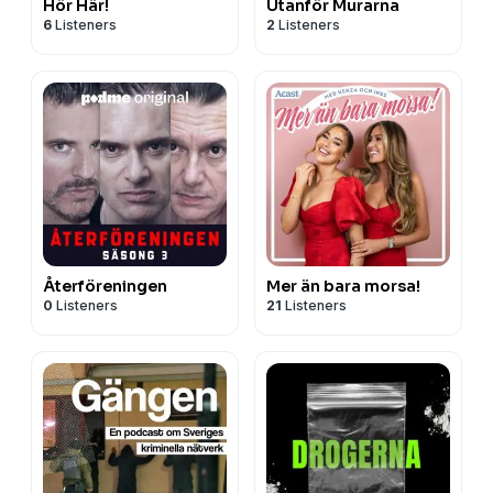
Hör Här!
Utanför Murarna
6
Listeners
2
Listeners
Återföreningen
Mer än bara morsa!
0
Listeners
21
Listeners