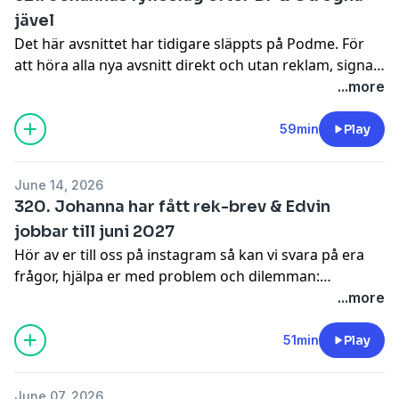
jävel
Det här avsnittet har tidigare släppts på Podme. För
att höra alla nya avsnitt direkt och utan reklam, signa
upp dig på Podme.Hör av er till oss på instagram så
...more
kan vi svara på era frågor, hjälpa er med problem och
dilemman: @johannanordstrm &
59min
Play
@edvintornblom! ursäkta klipps och redigeras av
Niklas Runsten @niklasrunsten
June 14, 2026
320. Johanna har fått rek-brev & Edvin
jobbar till juni 2027
Hör av er till oss på instagram så kan vi svara på era
frågor, hjälpa er med problem och dilemman:
@johannanordstrm & @edvintornblom! ursäkta klipps
...more
och redigeras av Niklas Runsten @niklasrunsten
51min
Play
June 07, 2026