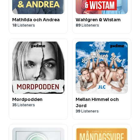
Mathilda och Andrea
Wahlgren & Wistam
18
Listeners
89
Listeners
Mordpodden
Mellan Himmel och
35
Listeners
Jord
39
Listeners