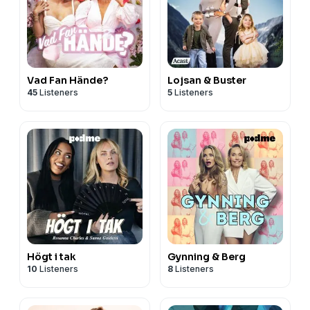
Vad Fan Hände?
Lojsan & Buster
45
Listeners
5
Listeners
Högt i tak
Gynning & Berg
10
Listeners
8
Listeners