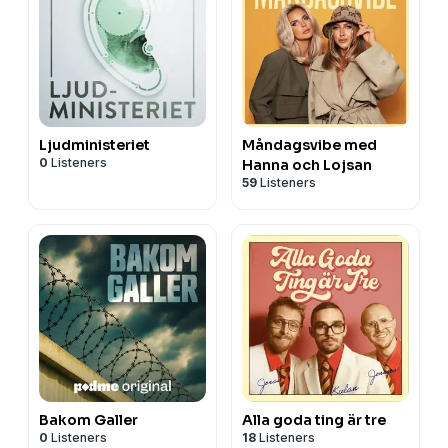
Ljudministeriet
Måndagsvibe med
0
Listeners
Hanna och Lojsan
59
Listeners
Bakom Galler
Alla goda ting är tre
0
Listeners
18
Listeners