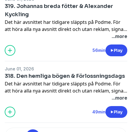
319. Johannas breda fötter & Alexander
Kyckling
Det här avsnittet har tidigare släppts på Podme. För
att höra alla nya avsnitt direkt och utan reklam, signa
upp dig på Podme.Hör av er till oss på instagram så
...more
kan vi svara på era frågor, hjälpa er med problem och
dilemman: @johannanordstrm &
56min
Play
@edvintornblom! ursäkta klipps och redigeras av
Niklas Runsten @niklasrunsten
June 01, 2026
318. Den hemliga bögen & Förlossningsdags
Det här avsnittet har tidigare släppts på Podme. För
att höra alla nya avsnitt direkt och utan reklam, signa
upp dig på Podme.Hör av er till oss på instagram så
...more
kan vi svara på era frågor, hjälpa er med problem och
dilemman: @johannanordstrm &
49min
Play
@edvintornblom! ursäkta klipps och redigeras av
Niklas Runsten @niklasrunsten