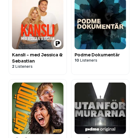
Kansli - med Jessica &
Podme Dokumentär
10
Listeners
Sebastian
2
Listeners