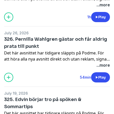
upp dig på Podme.Hör av er till oss på instagram så
...more
kan vi svara på era frågor, hjälpa er med problem och
dilemman: @johannanordstrm &
1h
Play
@edvintornblom! ursäkta klipps och redigeras av
Niklas Runsten @niklasrunsten
July 26, 2026
326. Pernilla Wahlgren gästar och får aldrig
prata till punkt
Det här avsnittet har tidigare släppts på Podme. För
att höra alla nya avsnitt direkt och utan reklam, signa
upp dig på Podme.Hör av er till oss på instagram så
...more
kan vi svara på era frågor, hjälpa er med problem och
dilemman: @johannanordstrm &
54min
Play
@edvintornblom! ursäkta klipps och redigeras av
Niklas Runsten @niklasrunsten
July 19, 2026
325. Edvin börjar tro på spöken &
Sommartips
Det här avsnittet har tidigare släppts på Podme. För