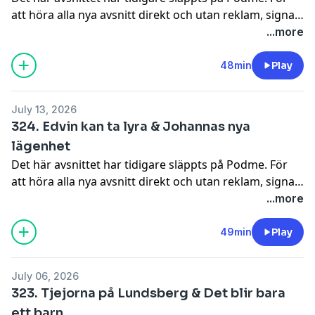
att höra alla nya avsnitt direkt och utan reklam, signa
upp dig på Podme.Hör av er till oss på instagram så
...more
kan vi svara på era frågor, hjälpa er med problem och
dilemman: @johannanordstrm &
48min
Play
@edvintornblom! ursäkta klipps och redigeras av
Niklas Runsten @niklasrunsten
July 13, 2026
324. Edvin kan ta lyra & Johannas nya
lägenhet
Det här avsnittet har tidigare släppts på Podme. För
att höra alla nya avsnitt direkt och utan reklam, signa
upp dig på Podme.Hör av er till oss på instagram så
...more
kan vi svara på era frågor, hjälpa er med problem och
dilemman: @johannanordstrm &
49min
Play
@edvintornblom! ursäkta klipps och redigeras av
Niklas Runsten @niklasrunsten
July 06, 2026
323. Tjejorna på Lundsberg & Det blir bara
ett barn