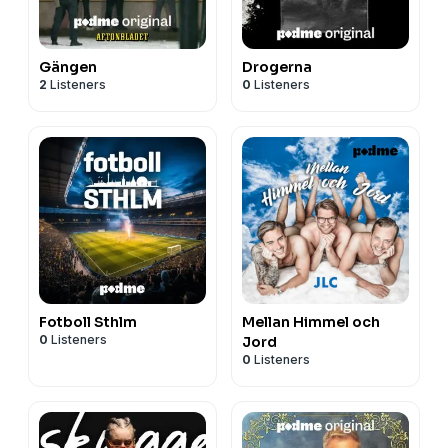
Gängen
Drogerna
2
Listeners
0
Listeners
Fotboll Sthlm
Mellan Himmel och
0
Listeners
Jord
0
Listeners