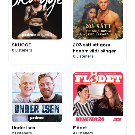
SKUGGE
203 sätt att göra
0
Listeners
honom vild i sängen
0
Listeners
Under Isen
Flödet
2
Listeners
4
Listeners