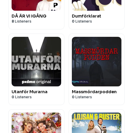
DÅ ÄR VI IGÅNG
Dumförklarat
8
Listeners
0
Listeners
Utanför Murarna
Massmördarpodden
0
Listeners
0
Listeners