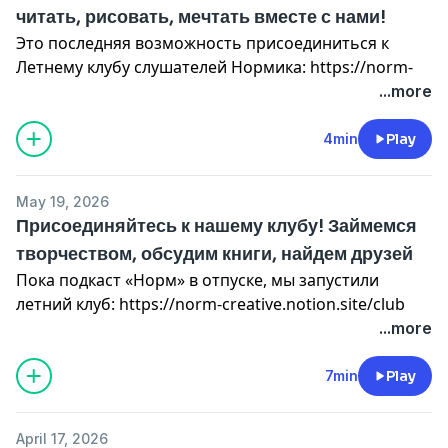
читать, рисовать, мечтать вместе с нами!
Это последняя возможность присоединиться к
Летнему клубу слушателей Нормика: https://norm-
creative.notion.site/club
...more
В закрытом сообществе с нашими слушателями мы
все лето будем читать и обсуждать любимые книги,
4min
Play
заниматься творчеством с приглашенными
художницами и укреплять контакт со своим телом.
May 19, 2026
Для записи пишите в телеграмчик: @kurganskaya
Присоединяйтесь к нашему клубу! Займемся
или @Cherkudinova
творчеством, обсудим книги, найдем друзей
Стартуем 15 июня. Ждем вас!
Пока подкаст «Норм» в отпуске, мы запустили
летний клуб: https://norm-creative.notion.site/club
Это онлайн-сообщество для слушателей Нормика
...more
со своим книжным клубом (его ведем мы), мастер-
классами художниц и писательскими практиками.
7min
Play
Начинаем 15 июня! Можно присоединиться на
месяц, а можно и сразу на два — со скидкой.
April 17, 2026
Украсьте свое лето творчеством и новыми