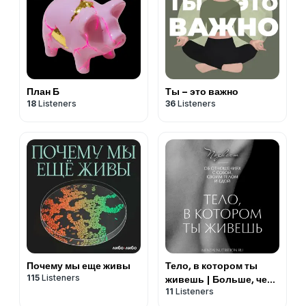
План Б
Ты – это важно
18
Listeners
36
Listeners
Почему мы еще живы
Тело, в котором ты
115
Listeners
живешь | Больше, чем
11
Listeners
психология