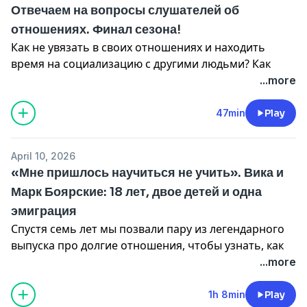
Отвечаем на вопросы слушателей об
знакомствами!
отношениях. Финал сезона!
Читайте
программу
и записывайтесь в телеграме у
Как не увязать в своих отношениях и находить
Насти: @kurganskaya
время на социализацию с другими людьми? Как
До встречи!
перестать ждать «ту самую» любовь? Стоит ли
...more
советоваться о любви с ИИ-помощниками? И что
мы поняли из интервью с парами, которые
47min
Play
приходили к нам в десятом сезоне?
Откровенничаем, спорим, смеемся.
April 10, 2026
«Мне пришлось научиться не учить». Вика и
Подписывайтесь на наши бонусные эпизоды, они
Марк Боярские: 18 лет, двое детей и одна
будут выходить до лета!
эмиграция
Бонусы в Apple Podcasts: https://bit.ly/4sg7gYU
В телеграме: https://web.tribute.tg/s/Msk
Спустя семь лет мы позвали пару из легендарного
На Патреоне: https://bit.ly/3PH9hQb
выпуска про долгие отношения, чтобы узнать, как
И на Бусти: https://bit.ly/486lF2l
изменились их жизнь и любовь. У нас в гостях Вика
...more
и Марк Боярские, сейчас они живут в Аргентине,
И приходите обсудить этот выпуск в наш телеграм-
воспитывают двух детей (и двух котов). Мы
1h 8min
Play