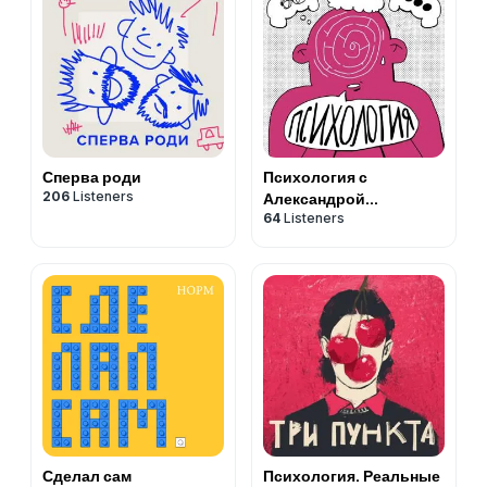
Сперва роди
Психология с
206
Listeners
Александрой
64
Listeners
Яковлевой
Сделал сам
Психология. Реальные