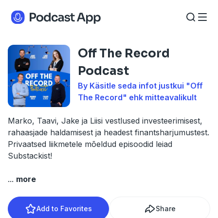
Off The Record
Podcast
By Käsitle seda infot justkui "Off
The Record" ehk mitteavalikult
Marko, Taavi, Jake ja Liisi vestlused investeerimisest,
rahaasjade haldamisest ja headest finantsharjumustest.
Privaatsed liikmetele mõeldud episoodid leiad
Substackist!
...
more
Add to Favorites
Share