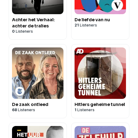
Achter het Verhaal:
De liefde van nu
21
Listeners
achter de tralies
0
Listeners
De zaak ontleed
Hitlers geheime tunnel
68
Listeners
1
Listeners