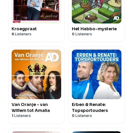
Kroegpraat
Het Habbo-mysterie
6
Listeners
0
Listeners
Van Oranje - van
Erben & Renate:
Willem tot Amalia
Topsportouders
1
Listeners
0
Listeners