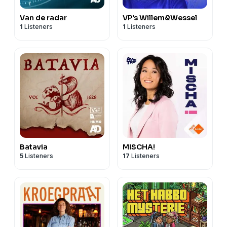
Van de radar
VP's Willem&Wessel
1
Listeners
1
Listeners
Batavia
MISCHA!
5
Listeners
17
Listeners