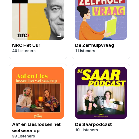
NRC Het Uur
De Zelfhulpvraag
40
Listeners
1
Listeners
Aaf en Lies lossen het
De Saarpodcast
10
Listeners
wel weer op
38
Listeners