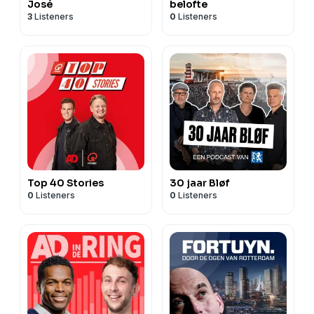
José
belofte
3
Listeners
0
Listeners
Top 40 Stories
30 jaar Bløf
0
Listeners
0
Listeners