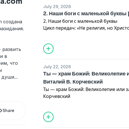
ota.com
Господень'."
July 29, 2026
2. Наши боги с маленькой буквы 
2. Наши боги с маленькой буквы
m создана
Цикл передач: «Не религия, но Христ
назидания.
Conquerors - Dialog in Front - Wesleya
Евангельская программа Веслианско
- развить
Главный библейский стих, который ле
и в
проповеди, — это отрывок из 17-й гл
им, что
July 22, 2026
Апостолов, стих 16 и далее, где говор
ы
Ты — храм Божий: Великолепие 
Павел проповедовал в Афинах.
и души
...
Виталий В. Корчевский
Ты — храм Божий: Великолепие или з
В частности, в стихе 23 Павел упоми
Корчевский
которому поклонялись афиняне, и зая
проповедует именно этого Бога.
"Разве не знаете, что вы храм Божий 
Share
Если кто разорит храм Божий, того п
Божий свят, а этот храм вы." (1 Корин