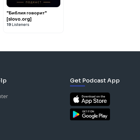
4:4)
2. В Гефсимании → сознательно испо
"Библия говорит"
сбудутся Писания?» (Мф. 26:54)
[slovo.org]
3. На кресте → цитирует Писание: «Б
19
Listeners
оставил?» (Мф. 27:46 / Пс. 21:2)
lp
Get Podcast App
nter