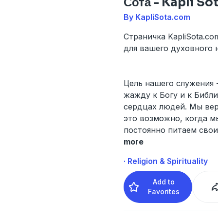
Сота - Kapli S
By KapliSota.com
Страничка KapliSota.co
для вашего духовного 
Цель нашего служения 
жажду к Богу и к Библи
сердцах людей. Мы вер
это возможно, когда м
постоянно питаем сво
more
· Religion & Spirituality
Add to
Favorites