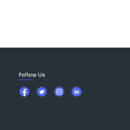
лняет Писание: «как же
оже Мой, для чего Ты Меня
Follow Us