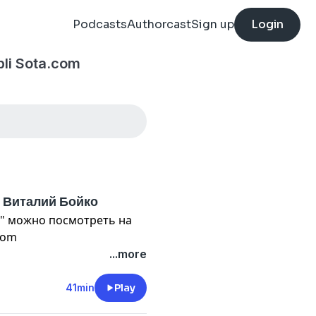
Podcasts
Authorcast
Sign up
Login
li Sota.com
— Виталий Бойко
я" можно посмотреть на
com
...more
озвучал в проповеди и
дение, — это Псалом 121,
41min
Play
и мне: 'Пойдем в дом