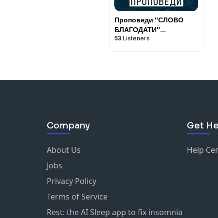
Проповеди "СЛОВО
БЛАГОДАТИ"
53
Listeners
[slovo.org]
Company
Get He
About Us
Help Ce
Jobs
Privacy Policy
Terms of Service
Rest: the AI Sleep app to fix insomnia