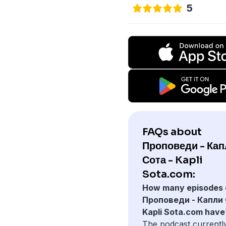
5
FAQs about
Проповеди - Кап
Сота - Kapli
Sota.com:
How many episodes 
Проповеди - Капли 
Kapli Sota.com have
The podcast currentl