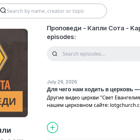
Проповеди - Капли Сота - Kap
episodes:
July 29, 2026
Для чего нам ходить в церковь 
Другие видео церкви "Свет Евангели
нашем церковном сайте:
lotgchurch.
Главный стих из Библии, который пр
вокруг которого строится всё рассуж
пли
стих 1: "Возрадовался я, когда сказал