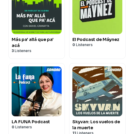
Más pa' allá que pa'
El Podcast de Máynez
0
Listeners
acá
3
Listeners
LA FUNA Podcast
Skyvan: Los vuelos de
0
Listeners
la muerte
11
Listeners