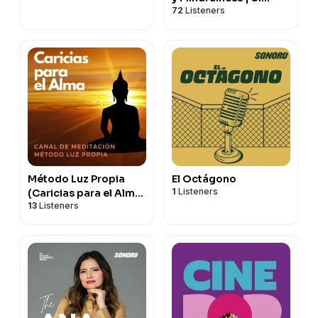
72
Listeners
Medito
Método Luz Propia
El Octágono
1
Listeners
(Caricias para el Alma)
13
Listeners
- Canal de Meditación