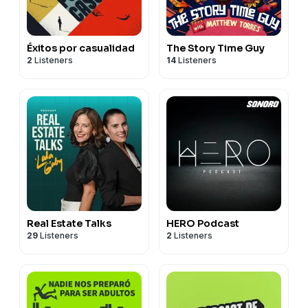
Éxitos por casualidad
The Story Time Guy
2
Listeners
14
Listeners
Real Estate Talks
HERO Podcast
29
Listeners
2
Listeners