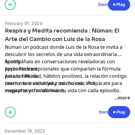
Learn more about your ad choices. Visit
3min
Play
megaphone.fm/adchoices
February 01, 2024
Respira y Medita recomienda : Nüman: El
Arte del Cambio con Luis de la Rosa
Nüman un podcast donde Luis de la Rosa te invita a
descubrir los secretos de una vida extraordinaria.
Acompáñalo en conversaciones reveladoras con
Spotify
personas excepcionales que comparten la fórmula
Apple Podcast
para la felicidad, hábitos positivos, la relación contigo
Amazon Music
mismo, la creatividad y mucho más. Prepárate para
Learn more about your ad choices. Visit
inspirarte y transformar tu vida con cada episodio.
megaphone.fm/adchoices
Escucha Nüman cada semana en
...more
1min
Play
December 18, 2023