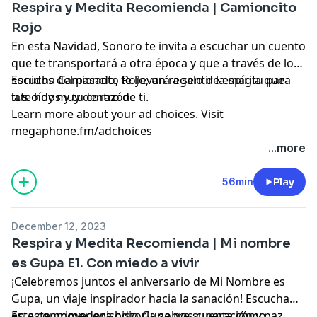
Respira y Medita Recomienda | Camioncito
Rojo
En esta Navidad, Sonoro te invita a escuchar un cuento
que te transportará a otra época y que a través de los
sonidos del pasado, te llevará a sentir la magia que
Escucha Camioncito Rojo, un regalo de espíritu para
late hoy muy dentro de ti.
tus oídos y tu corazón.
Learn more about your ad choices. Visit
megaphone.fm/adchoices
...more
56min
Play
December 12, 2023
Respira y Medita Recomienda | Mi nombre
es Gupa E1. Con miedo a vivir
¡Celebremos juntos el aniversario de Mi Nombre es
Gupa, un viaje inspirador hacia la sanación! Escucha
esta conmovedora historia sobre superación y paz
En este primer episodio Gupa nos cuenta cómo