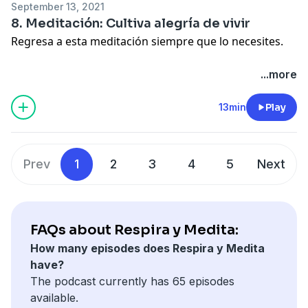
September 13, 2021
Sigue a @sonoromedia en todas las redes.
8. Meditación: Cultiva alegría de vivir
Learn more about your ad choices. Visit
Regresa a esta meditación siempre que lo necesites.
megaphone.fm/adchoices
Conecta con Maite Valverde de Loyola
...more
@maitevalverdedeloyola
13min
Play
Sigue a @sonoromedia en todas las redes.
Learn more about your ad choices. Visit
megaphone.fm/adchoices
Prev
1
2
3
4
5
Next
FAQs about Respira y Medita:
How many episodes does Respira y Medita
have?
The podcast currently has 65 episodes
available.