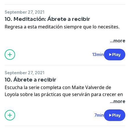
September 27, 2021
10. Meditación: Ábrete a recibir
Regresa a esta meditación siempre que lo necesites.
Conecta con Maite Valverde de Loyola
...more
@maitevalverdedeloyola
13min
Play
Sigue a @sonoromedia en todas las redes.
Learn more about your ad choices. Visit
September 27, 2021
megaphone.fm/adchoices
10. Ábrete a recibir
Escucha la serie completa con Maite Valverde de
Loyola sobre las prácticas que servirán para crecer en
amor y libertad.
...more
Conecta con Maite Valverde de Loyola
7min
Play
@maitevalverdedeloyola