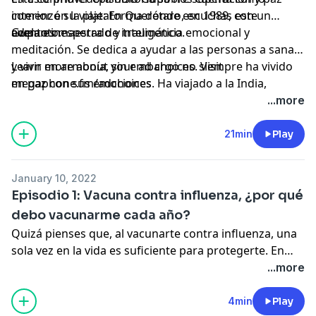
interior en la plataforma donde escuchas este
comenzó su viaje: En Querétaro, en 1989, con un
adelanto.
evento inesperado y traumático.
Gupa es maestra de inteligencia emocional y
meditación. Se dedica a ayudar a las personas a sanar
y vivir en armonía, sin embargo no siempre ha vivido
Learn more about your ad choices. Visit
en paz con sus emociones. Ha viajado a la India,
megaphone.fm/adchoices
Indonesia, Nepal y muchos lugares más, con el
...more
propósito de sanar su mente y alma. "Mi nombre
es Gupa" es una serie original de Sonoro que cuenta la
21min
Play
historia de una mexicana que ha sufrido de todo y
sanado de más. Revive las experiencias y aprendizajes
January 10, 2022
de vida que Gupa ha recibido voluntaria e
Episodio 1: Vacuna contra influenza, ¿por qué
involuntariamente a través de su viaje.
debo vacunarme cada año?
Quizá pienses que, al vacunarte contra influenza, una
sola vez en la vida es suficiente para protegerte. En
este episodio descubrirás porque es primordial
...more
hacerlo cada año.
4min
Play