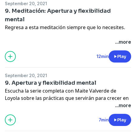
September 20, 2021
Sigue a @sonoromedia en todas las redes.
9. Meditación: Apertura y flexibilidad
Learn more about your ad choices. Visit
mental
megaphone.fm/adchoices
Regresa a esta meditación siempre que lo necesites.
Conecta con Maite Valverde de Loyola
...more
@maitevalverdedeloyola
12min
Play
Sigue a @sonoromedia en todas las redes.
Learn more about your ad choices. Visit
September 20, 2021
megaphone.fm/adchoices
9. Apertura y flexibilidad mental
Escucha la serie completa con Maite Valverde de
Loyola sobre las prácticas que servirán para crecer en
amor y libertad.
...more
Conecta con Maite Valverde de Loyola
7min
Play
@maitevalverdedeloyola