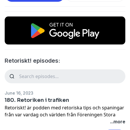
Retoriskt! episodes:
June 16, 2023
180. Retoriken i trafiken
Retoriskt! är podden med retoriska tips och spaningar
från var vardag och världen från Föreningen Stora
Retorikpriset. Varje år delar vi – Barbro Fällman och
...more
Klara Härgestam – ut Stora Retorikpriset till en person