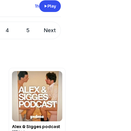
1h
Play
4
5
Next
Alex & Sigges podcast