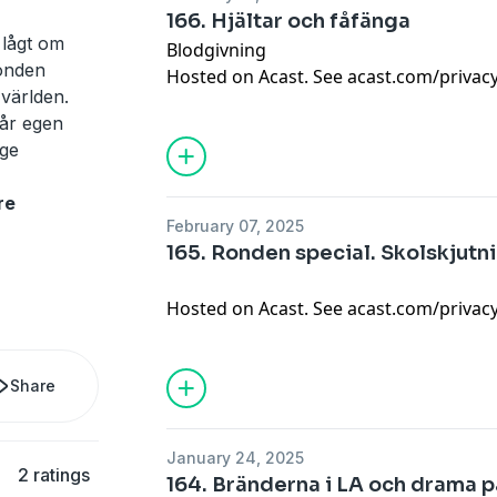
166. Hjältar och fåfänga
lågt om
Blodgivning
Ronden
Hosted on Acast. See
acast.com/privac
världen.
år egen
ige
re
February 07, 2025
165. Ronden special. Skolskjutn
Hosted on Acast. See
acast.com/privac
Share
January 24, 2025
2 ratings
164. Bränderna i LA och drama på