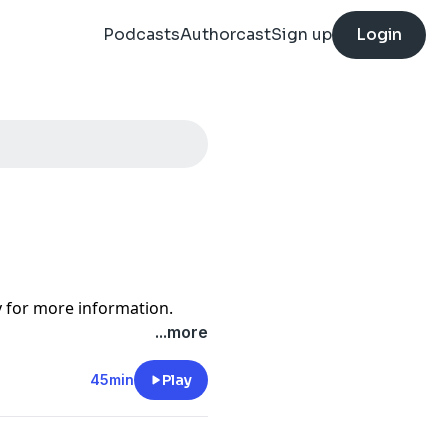
Podcasts
Authorcast
Sign up
Login
y
for more information.
...more
45min
Play