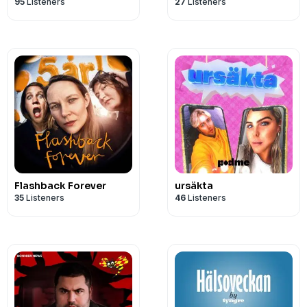
95
Listeners
27
Listeners
Flashback Forever
ursäkta
35
Listeners
46
Listeners