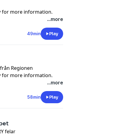
y
for more information.
...more
49min
Play
 från Regionen
y
for more information.
...more
58min
Play
bet
RY felar