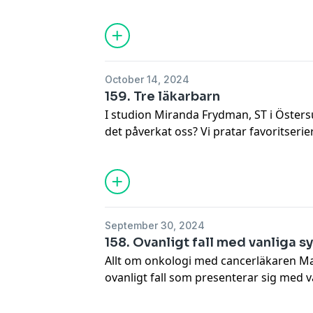
själva. Andreas om katastrofkonferens
avslöja specialitet på någons kläder på v
Hosted on Acast. See
acast.com/privac
October 14, 2024
159. Tre läkarbarn
I studion Miranda Frydman, ST i Östers
det påverkat oss? Vi pratar favoritserie
medicinförpackningar vi verkligen ogil
helst inte ser i journalen.
Hosted on Acast. See
acast.com/privac
September 30, 2024
158. Ovanligt fall med vanliga 
Allt om onkologi med cancerläkaren Ma
ovanligt fall som presenterar sig med
minskador i Azerbajdzjan
Hosted on Acast. See
acast.com/privac