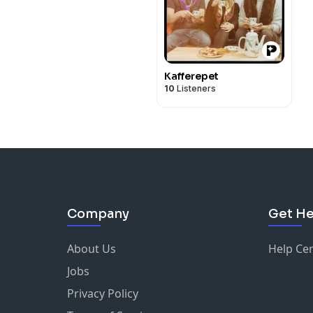
Kafferepet
10
Listeners
Company
Get He
About Us
Help Ce
Jobs
Privacy Policy