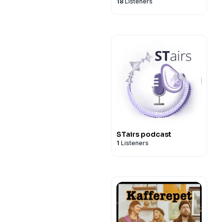
18
Listeners
STairs podcast
1
Listeners