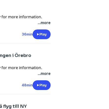
y
for more information.
...more
36min
Play
ingen i Örebro
y
for more information.
...more
48min
Play
 flyg till NY