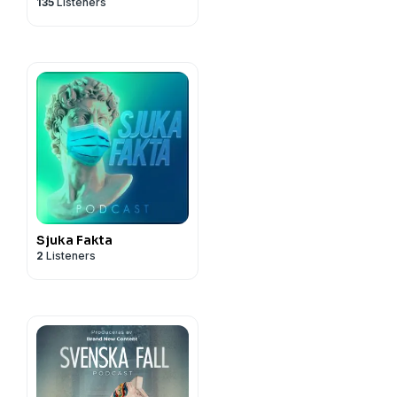
135
Listeners
Sjuka Fakta
2
Listeners