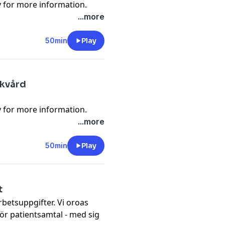
y
for more information.
...more
50min
Play
ukvård
y
for more information.
...more
50min
Play
t
rbetsuppgifter. Vi oroas
för patientsamtal - med sig