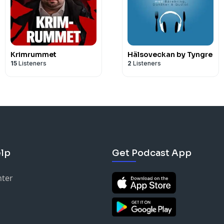
Krimrummet
Hälsoveckan by Tyngre
15
Listeners
2
Listeners
lp
Get Podcast App
nter