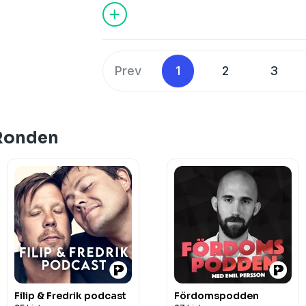
Prev
1
2
3
 Ronden
Filip & Fredrik podcast
Fördomspodden