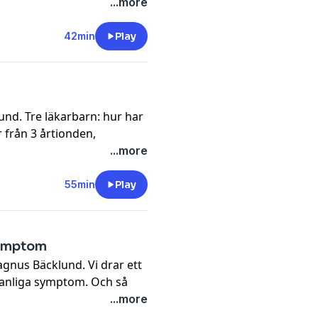
 i Göteborg. Och kan man
...more
äg till jobbet?
y
for more information.
42min
Play
und. Tre läkarbarn: hur har
r från 3 årtionden,
lar och diagnoser som vi
...more
y
for more information.
55min
Play
symptom
gnus Bäcklund. Vi drar ett
 vanliga symptom. Och så
...more
y
for more information.