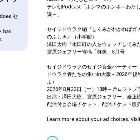
テレ朝Podcast「
ホンマのホンネ～わた
議～
」
 does セ
セイジドウラク編『
⁠⁠⁠しくみがわかれ
y has
のふしぎ⁠⁠⁠
』（小学館）
e.
澤田大樹『
⁠⁠⁠永田町の人をウォッチしてみた⁠⁠
宮原ジェフリー寄稿
⁠⁠「群像」8月号⁠⁠
セイジドウラクのセイジ資金パーティー
⁠⁠ドウラク者たちの集いin大阪～2026
よ）⁠⁠
2026年8月22日（土）18時～＠
⁠⁠ロフトプ
出演：澤田大樹、宮原ジェフリー、秦正
配信付き会場チケット、配信チケット販
Learn more about your ad choices. Visi
podcastchoices.com/adchoices