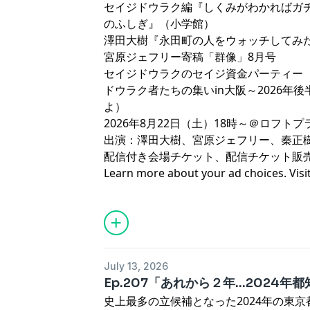
セイジドウラク編『
⁠⁠しくみがわかれば
のふしぎ⁠⁠
』（小学館）
澤田大樹『
⁠⁠永田町の人をウォッチしてみた⁠
宮原ジェフリー寄稿
⁠「群像」8月号⁠
セイジドウラクのセイジ資金パーティー
⁠ドウラク者たちの集いin大阪～2026
よ）⁠
2026年8月22日（土）18時～＠
⁠ロフトプ
出演：澤田大樹、宮原ジェフリー、秦正
配信付き会場チケット、配信チケット販
Learn more about your ad choices. Visi
podcastchoices.com/adchoices
July 13, 2026
Ep.207「あれから２年…2024
史上最多の立候補となった2024年の東