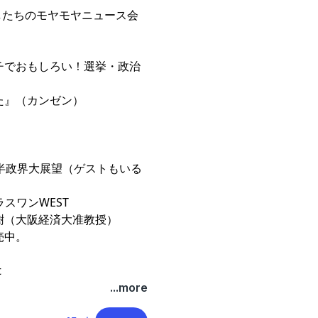
したちのモヤモヤニュース会
ばガチでおもしろい！選挙・政治
⁠
』（カンゼン）
年後半政界大展望（ゲストもいる
ラスワンWEST⁠⁠
樹（大阪経済大准教授）
売中。
t
...more