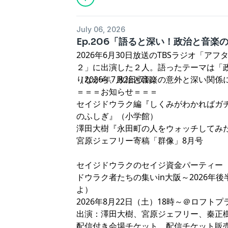
July 06, 2026
Ep.206「語ると深い！政治と音楽
2026年6月30日放送のTBSラジオ「ア
２」に出演した２人。語ったテーマは「
りながら、政治と音楽の意外と深い関係
（2026年7月2日収録）
＝＝＝お知らせ＝＝＝
セイジドウラク編『
⁠しくみがわかればガ
のふしぎ⁠
』（小学館）
澤田大樹『
⁠永田町の人をウォッチしてみた
宮原ジェフリー寄稿
「群像」8月号
セイジドウラクのセイジ資金パーティー
ドウラク者たちの集いin大阪～2026年
よ）
2026年8月22日（土）18時～＠
ロフトプラ
出演：澤田大樹、宮原ジェフリー、秦正
配信付き会場チケット、配信チケット販