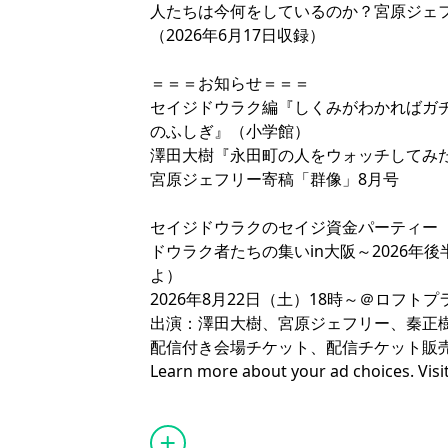
人たちは今何をしているのか？宮原ジェ
（2026年6月17日収録）
＝＝＝お知らせ＝＝＝
セイジドウラク編『
⁠⁠しくみがわかれば
のふしぎ⁠⁠
』（小学館）
澤田大樹『
⁠⁠永田町の人をウォッチしてみた⁠
宮原ジェフリー寄稿
⁠「群像」8月号⁠
セイジドウラクのセイジ資金パーティー
⁠ドウラク者たちの集いin大阪～2026
よ）⁠
2026年8月22日（土）18時～＠
⁠ロフトプ
出演：澤田大樹、宮原ジェフリー、秦正
配信付き会場チケット、配信チケット販
Learn more about your ad choices. Visi
podcastchoices.com/adchoices