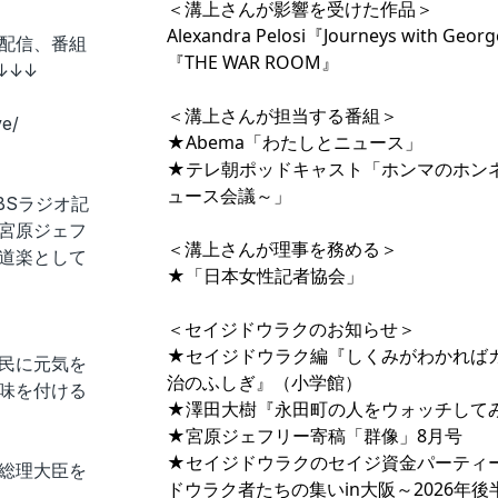
＜溝上さんが影響を受けた作品＞
Alexandra Pelosi『
Journeys with Georg
イブ配信、番組
『
THE WAR ROOM
』
↓↓↓
＜溝上さんが担当する番組＞
ve/
★Abema「
わたしとニュース
」
★テレ朝ポッドキャスト「
ホンマのホン
ュース会議～
」
BSラジオ記
宮原ジェフ
＜溝上さんが理事を務める＞
道楽として
★「
日本女性記者協会
」
＜セイジドウラクのお知らせ＞
★セイジドウラク編『
⁠⁠⁠⁠しくみがわか
民に元気を
治のふしぎ⁠⁠⁠⁠
』（小学館）
味を付ける
★澤田大樹『
⁠⁠⁠⁠永田町の人をウォッチしてみた⁠
★宮原ジェフリー寄稿
⁠⁠⁠「群像」8月号⁠⁠⁠
★セイジドウラクのセイジ資金パーティ
総理大臣を
⁠⁠⁠ドウラク者たちの集いin大阪～2026