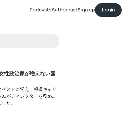
Podcasts
Authorcast
Sign up
Login
『女性政治家が増えない国
とゲストに迎え、報道キャリ
さんがディレクターを務めた
ました。
＞