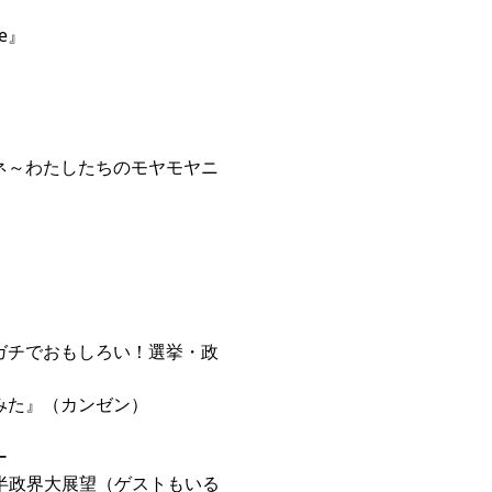
e
』
ネ～わたしたちのモヤモヤニ
ればガチでおもしろい！選挙・政
⁠⁠⁠
』（カンゼン）
ー
年後半政界大展望（ゲストもいる