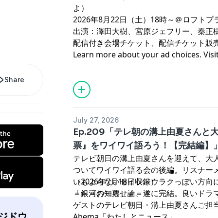
よ）⁠⁠⁠
2026年8月22日（土）18時～＠
⁠⁠⁠ロフトプ
出演：澤田大樹、宮原ジェフリー、秦正
配信付き会場チケット、配信チケット販
Learn more about your ad choices. Visi
podcastchoices.com/adchoices
Share
July 27, 2026
Ep.209「テレ朝の溝上由夏さん
票』をワイワイ語ろう！【完結編】
テレビ朝日の溝上由夏さんを迎えて、大
ついてワイワイ語る会の後編。リスナー
いもよらないセイジドウラクっぽい方向
（2026年7月18日収録）
「銀河の一票」論、遂に完結。良いドラ
＝＝＝お知らせ＝＝＝
ゲストのテレビ朝日・溝上由夏さんご担
セイジドウ
Abema「
わたしとニュース
」