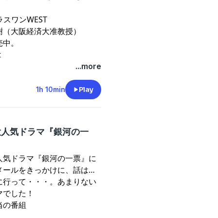
ラスワンWEST⁠⁠⁠
樹（大阪経済大准教授）
売中。
t
...more
1h 10min
Play
と大人気ドラマ『銀河の一
」
人気ドラマ『
銀河の一票
』に
メールをきっかけに、話は思
に行って・・・。あまりない
マでした！
当の番組