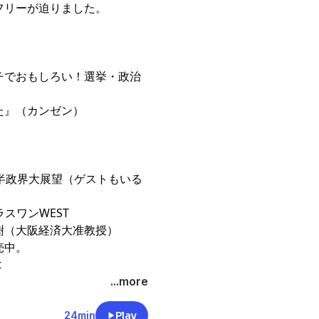
フリーが迫りました。
ガチでおもしろい！選挙・政治
⁠
』（カンゼン）
年後半政界大展望（ゲストもいる
ラスワンWEST⁠
樹（大阪経済大准教授）
売中。
t
...more
24min
Play