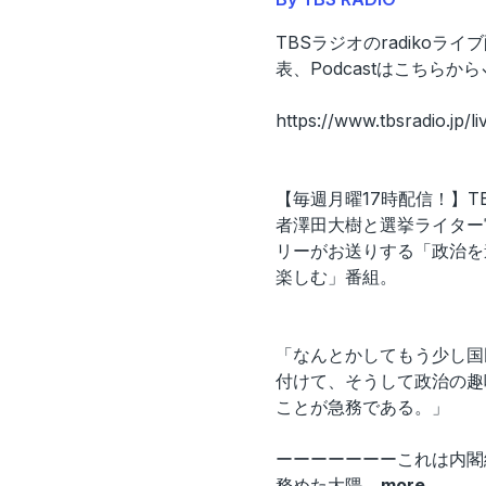
TBSラジオのradikoラ
表、Podcastはこちらから
https://www.tbsradio.jp/li
【毎週月曜17時配信！】T
者澤田大樹と選挙ライター
リーがお送りする「政治を
楽しむ」番組。
「なんとかしてもう少し国
付けて、そうして政治の趣
ことが急務である。」
ーーーーーーーこれは内閣
務めた大隈
...
more