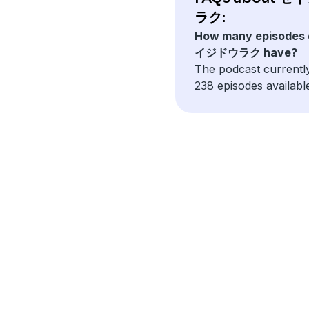
ラク:
How many episodes
イジドウラク have?
The podcast currentl
238 episodes availabl