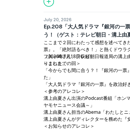
July 20, 2026
Ep.208「大人気ドラマ『銀河の
う！（ゲスト：テレビ朝日・溝上由
ここまで２回にわたって感想を述べてき
票
』。「絶対語るべき！」と熱くドウラ
フ矢ヶ崎さん、テレビ朝日報道局の溝上
（2026年7月18日収録）
りました。
＜これまでの回＞
「
今からでも間に合う？！『銀河の一票
た
」
「
大人気ドラマ『銀河の一票』を政治好
＜参考のアレコレ＞
溝上由夏さん出演のPodcast番組「
ホン
ヤモヤニュース会議～
」
溝上由夏さん担当のAbema「
わたしとニ
溝上由夏さんがディレクターを務めた『
＜お知らせのアレコレ＞