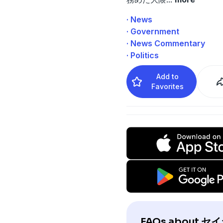
· News
· Government
· News Commentary
· Politics
Add to
Favorites
FAQs about 