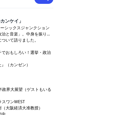
のカンケイ」
フターシックスジャンクション
政治と音楽」。中身を振り返
について語りました。
チでおもしろい！選挙・政治
⁠
』（カンゼン）
後半政界大展望（ゲストもいる
スワンWEST
樹（大阪経済大准教授）
売中。