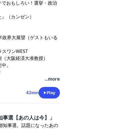
ガチでおもしろい！選挙・政治
⁠
』（カンゼン）
年後半政界大展望（ゲストもいる
ラスワンWEST⁠
樹（大阪経済大准教授）
売中。
t
...more
42min
Play
年都知事選【あの人は今】」
京都知事選。話題になったあの