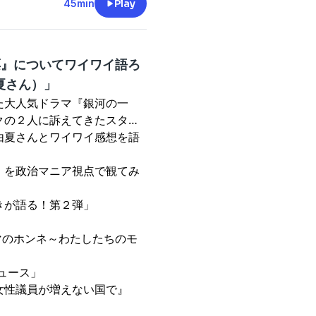
45min
Play
一票』についてワイワイ語ろ
夏さん）」
た大人気ドラマ『
銀河の一
クの２人に訴えてきたスタッ
由夏さんとワイワイ感想を語
』を政治マニア視点で観てみ
きが語る！第２弾
」
マのホンネ～わたしたちのモ
ュース
」
女性議員が増えない国で
』