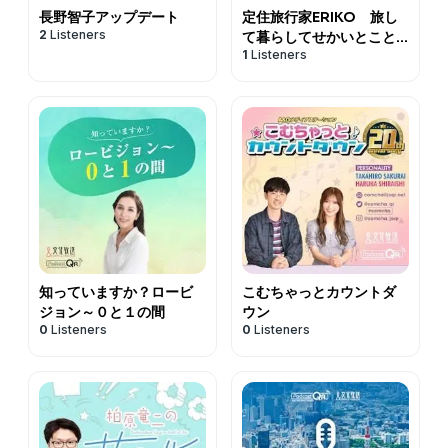
長野智子アップデート
定住旅行家ERIKO 旅し
2
Listeners
て暮らしてせかいとこと
1
Listeners
ば
知っていますか？ロービ
こむちゃっとカウントダ
ジョン～０と１の間
ウン
0
Listeners
0
Listeners