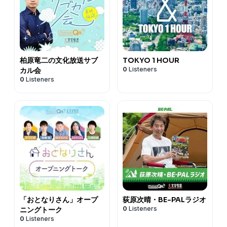
柏原竜二の文化放送サブ
TOKYO 1 HOUR
0
Listeners
カル会
0
Listeners
「おとなりさん」オープ
荻原次晴・BE-PALラジオ
0
Listeners
ニングトーク
0
Listeners