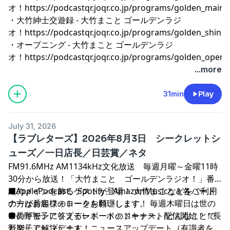
オ！
⁠⁠⁠⁠⁠⁠⁠⁠⁠⁠⁠⁠⁠⁠⁠⁠⁠⁠⁠⁠⁠⁠⁠⁠⁠⁠⁠⁠⁠⁠⁠⁠⁠⁠⁠⁠⁠⁠⁠⁠⁠⁠⁠⁠⁠⁠⁠⁠⁠⁠⁠⁠⁠⁠⁠⁠⁠⁠⁠⁠⁠⁠⁠⁠⁠⁠⁠⁠⁠⁠⁠⁠⁠⁠⁠⁠⁠⁠⁠⁠⁠⁠⁠⁠⁠⁠⁠⁠⁠⁠⁠⁠⁠⁠⁠⁠⁠⁠⁠⁠⁠⁠⁠⁠⁠⁠⁠⁠⁠⁠⁠⁠⁠⁠⁠⁠⁠⁠⁠⁠⁠⁠⁠⁠⁠⁠⁠⁠⁠⁠⁠⁠⁠⁠⁠⁠⁠⁠⁠⁠⁠⁠⁠⁠⁠⁠⁠⁠⁠⁠⁠⁠⁠⁠⁠⁠⁠https://podcastqr.joqr.co.jp/programs/golden_main⁠⁠⁠⁠⁠⁠⁠⁠⁠⁠⁠⁠⁠⁠⁠⁠⁠⁠⁠⁠⁠⁠⁠⁠⁠⁠⁠⁠⁠⁠⁠⁠⁠⁠⁠⁠⁠⁠⁠⁠⁠⁠⁠⁠⁠⁠⁠⁠⁠⁠⁠⁠⁠⁠⁠⁠⁠⁠⁠⁠⁠⁠⁠⁠⁠⁠⁠⁠⁠⁠⁠⁠⁠⁠⁠⁠⁠⁠⁠⁠⁠⁠⁠⁠⁠⁠⁠⁠⁠⁠⁠⁠⁠⁠⁠⁠⁠⁠⁠⁠⁠⁠⁠⁠⁠⁠⁠⁠⁠⁠⁠⁠⁠⁠⁠⁠⁠⁠⁠⁠⁠⁠⁠⁠⁠⁠⁠⁠⁠⁠⁠⁠⁠⁠⁠⁠⁠⁠⁠⁠⁠⁠⁠⁠⁠⁠⁠⁠⁠⁠⁠⁠⁠⁠⁠⁠⁠
・大竹紳士交遊録 - 大竹まこと ゴールデンラジ
オ！
⁠⁠⁠⁠⁠⁠⁠⁠⁠⁠⁠⁠⁠⁠⁠⁠⁠⁠⁠⁠⁠⁠⁠⁠⁠⁠⁠⁠⁠⁠⁠⁠⁠⁠⁠⁠⁠⁠⁠⁠⁠⁠⁠⁠⁠⁠⁠⁠⁠⁠⁠⁠⁠⁠⁠⁠⁠⁠⁠⁠⁠⁠⁠⁠⁠⁠⁠⁠⁠⁠⁠⁠⁠⁠⁠⁠⁠⁠⁠⁠⁠⁠⁠⁠⁠⁠⁠⁠⁠⁠⁠⁠⁠⁠⁠⁠⁠⁠⁠⁠⁠⁠⁠⁠⁠⁠⁠⁠⁠⁠⁠⁠⁠⁠⁠⁠⁠⁠⁠⁠⁠⁠⁠⁠⁠⁠⁠⁠⁠⁠⁠⁠⁠⁠⁠⁠⁠⁠⁠⁠⁠⁠⁠⁠⁠⁠⁠⁠⁠⁠⁠⁠⁠⁠⁠⁠⁠https://podcastqr.joqr.co.jp/programs/golden_shinshi⁠⁠⁠⁠⁠⁠⁠⁠⁠⁠⁠⁠⁠⁠⁠⁠⁠⁠⁠⁠⁠⁠⁠⁠⁠⁠⁠⁠⁠⁠⁠⁠⁠⁠⁠⁠⁠⁠⁠⁠⁠⁠⁠⁠⁠⁠⁠⁠⁠⁠⁠⁠⁠⁠⁠⁠⁠⁠⁠⁠⁠⁠⁠⁠⁠⁠⁠⁠⁠⁠⁠⁠⁠⁠⁠⁠⁠⁠⁠⁠⁠⁠⁠⁠⁠⁠⁠⁠⁠⁠⁠⁠⁠⁠⁠⁠⁠⁠⁠⁠⁠⁠⁠⁠⁠⁠⁠⁠⁠⁠⁠⁠⁠⁠⁠⁠⁠⁠⁠⁠⁠⁠⁠⁠⁠⁠⁠⁠⁠⁠⁠⁠⁠⁠⁠⁠⁠⁠⁠⁠⁠⁠⁠⁠⁠⁠⁠⁠⁠⁠⁠⁠
・オープニング - 大竹まこと ゴールデンラジ
オ！
⁠⁠⁠⁠⁠⁠⁠⁠⁠⁠⁠⁠⁠⁠⁠⁠⁠⁠⁠⁠⁠⁠⁠⁠⁠⁠⁠⁠⁠⁠⁠⁠⁠⁠⁠⁠⁠⁠⁠⁠⁠⁠⁠⁠⁠⁠⁠⁠⁠⁠⁠⁠⁠⁠⁠⁠⁠⁠⁠⁠⁠⁠⁠⁠⁠⁠⁠⁠⁠⁠⁠⁠⁠⁠⁠⁠⁠⁠⁠⁠⁠⁠⁠⁠⁠⁠⁠⁠⁠⁠⁠⁠⁠⁠⁠⁠⁠⁠⁠⁠⁠⁠⁠⁠⁠⁠⁠⁠⁠⁠⁠⁠⁠⁠⁠⁠⁠⁠⁠⁠⁠⁠⁠⁠⁠⁠⁠⁠⁠⁠⁠⁠⁠⁠⁠⁠⁠⁠⁠⁠⁠⁠⁠⁠⁠⁠⁠⁠⁠⁠⁠⁠⁠⁠⁠⁠⁠https://podcastqr.joqr.co.jp/programs/golden_o
...more
31min
Play
July 31, 2026
【ラブレターズ】2026年8月3日 シークレットシ
ューズ／一日店長／日芸賞／ネタ
FM91.6MHz AM1134kHz文化放送 毎週月曜～金曜11時
30分から放送！「大竹まこと ゴールデンラジオ！」番
組のメインを飾るゲストが登場！ 大竹まこと＆各パート
■ApplePodcast、Spotify、AmazonMusicなどをご利用
ナーがお客様のトークを料理します。 毎週木曜日は世の
の方は番組フォローをお願いします！
中のギモンに答えるレポートのコーナー。 どんなことで
■長野智子アップデート ポッドキャスト配信開始！！長
も楽しく解決します！
野智子アップデート ニュースアップデート（有識者を迎