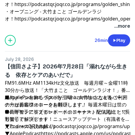
オ！
⁠⁠⁠⁠⁠⁠⁠⁠⁠⁠⁠⁠⁠⁠⁠⁠⁠⁠⁠⁠⁠⁠⁠⁠⁠⁠⁠⁠⁠⁠⁠⁠⁠⁠⁠⁠⁠⁠⁠⁠⁠⁠⁠⁠⁠⁠⁠⁠⁠⁠⁠⁠⁠⁠⁠⁠⁠⁠⁠⁠⁠⁠⁠⁠⁠⁠⁠⁠⁠⁠⁠⁠⁠⁠⁠⁠⁠⁠⁠⁠⁠⁠⁠⁠⁠⁠⁠⁠⁠⁠⁠⁠⁠⁠⁠⁠⁠⁠⁠⁠⁠⁠⁠⁠⁠⁠⁠⁠⁠⁠⁠⁠⁠⁠⁠⁠⁠⁠⁠⁠⁠⁠⁠⁠⁠⁠⁠⁠⁠⁠⁠⁠⁠⁠⁠⁠⁠⁠⁠⁠⁠⁠⁠⁠⁠⁠⁠⁠⁠⁠⁠⁠⁠⁠https://podcastqr.joqr.co.jp/programs/golden_shinshi⁠⁠⁠⁠⁠⁠⁠⁠⁠⁠⁠⁠⁠⁠⁠⁠⁠⁠⁠⁠⁠⁠⁠⁠⁠⁠⁠⁠⁠⁠⁠⁠⁠⁠⁠⁠⁠⁠⁠⁠⁠⁠⁠⁠⁠⁠⁠⁠⁠⁠⁠⁠⁠⁠⁠⁠⁠⁠⁠⁠⁠⁠⁠⁠⁠⁠⁠⁠⁠⁠⁠⁠⁠⁠⁠⁠⁠⁠⁠⁠⁠⁠⁠⁠⁠⁠⁠⁠⁠⁠⁠⁠⁠⁠⁠⁠⁠⁠⁠⁠⁠⁠⁠⁠⁠⁠⁠⁠⁠⁠⁠⁠⁠⁠⁠⁠⁠⁠⁠⁠⁠⁠⁠⁠⁠⁠⁠⁠⁠⁠⁠⁠⁠⁠⁠⁠⁠⁠⁠⁠⁠⁠⁠⁠⁠⁠⁠⁠⁠
・オープニング - 大竹まこと ゴールデンラジ
オ！
⁠⁠⁠⁠⁠⁠⁠⁠⁠⁠⁠⁠⁠⁠⁠⁠⁠⁠⁠⁠⁠⁠⁠⁠⁠⁠⁠⁠⁠⁠⁠⁠⁠⁠⁠⁠⁠⁠⁠⁠⁠⁠⁠⁠⁠⁠⁠⁠⁠⁠⁠⁠⁠⁠⁠⁠⁠⁠⁠⁠⁠⁠⁠⁠⁠⁠⁠⁠⁠⁠⁠⁠⁠⁠⁠⁠⁠⁠⁠⁠⁠⁠⁠⁠⁠⁠⁠⁠⁠⁠⁠⁠⁠⁠⁠⁠⁠⁠⁠⁠⁠⁠⁠⁠⁠⁠⁠⁠⁠⁠⁠⁠⁠⁠⁠⁠⁠⁠⁠⁠⁠⁠⁠⁠⁠⁠⁠⁠⁠⁠⁠⁠⁠⁠⁠⁠⁠⁠⁠⁠⁠⁠⁠⁠⁠⁠⁠⁠⁠⁠⁠⁠⁠⁠https://podcastqr.joqr.co.jp/programs/golden_o
...more
26min
Play
July 28, 2026
【信田さよ子】2026年7月28日「溺れながら生き
る 依存とケアのあいだで」
FM91.6MHz AM1134kHz文化放送 毎週月曜～金曜11時
30分から放送！「大竹まこと ゴールデンラジオ！」番
組のメインを飾るゲストが登場！ 大竹まこと＆各パート
■ApplePodcast、Spotify、AmazonMusicなどをご利用
ナーがお客様のトークを料理します。 毎週木曜日は世の
の方は番組フォローをお願いします！
中のギモンに答えるレポートのコーナー。 どんなことで
■長野智子アップデート ポッドキャスト配信開始！！長
も楽しく解決します！
野智子アップデート ニュースアップデート（有識者を迎
えニュースを読み解く）
▼PodcastQR
⁠⁠⁠⁠⁠⁠⁠⁠⁠⁠⁠⁠⁠⁠⁠⁠⁠⁠⁠⁠⁠⁠⁠⁠⁠⁠⁠⁠⁠⁠⁠⁠⁠⁠⁠⁠⁠⁠⁠⁠⁠⁠⁠⁠⁠⁠⁠⁠⁠⁠⁠⁠⁠⁠⁠⁠⁠⁠⁠⁠⁠⁠⁠⁠⁠⁠⁠⁠⁠⁠⁠⁠⁠⁠⁠⁠⁠⁠⁠⁠⁠⁠⁠⁠⁠⁠⁠⁠⁠⁠⁠⁠⁠⁠⁠⁠⁠⁠⁠⁠⁠⁠⁠⁠⁠⁠⁠⁠⁠⁠⁠⁠⁠⁠⁠⁠⁠⁠⁠⁠⁠⁠⁠⁠⁠⁠⁠⁠⁠⁠⁠⁠⁠⁠⁠⁠⁠⁠⁠⁠⁠⁠⁠⁠⁠⁠⁠⁠⁠⁠⁠⁠⁠https://podcastqr.joqr.co.jp/programs/up⁠⁠⁠⁠⁠⁠⁠⁠⁠⁠⁠⁠⁠⁠⁠⁠⁠⁠⁠⁠⁠⁠⁠⁠⁠⁠⁠⁠⁠⁠⁠⁠⁠⁠⁠⁠⁠⁠⁠⁠⁠⁠⁠⁠⁠⁠⁠⁠⁠⁠⁠⁠⁠⁠⁠⁠⁠⁠⁠⁠⁠⁠⁠⁠⁠⁠⁠⁠⁠⁠⁠⁠⁠⁠⁠⁠⁠⁠⁠⁠⁠⁠⁠⁠⁠⁠⁠⁠⁠⁠⁠⁠⁠⁠⁠⁠⁠⁠⁠⁠⁠⁠⁠⁠⁠⁠⁠⁠⁠⁠⁠⁠⁠⁠⁠⁠⁠⁠⁠⁠⁠⁠⁠⁠⁠⁠⁠⁠⁠⁠⁠⁠⁠⁠⁠⁠⁠⁠⁠⁠⁠⁠⁠⁠⁠⁠⁠⁠⁠⁠⁠⁠⁠
▼ApplePodcast
⁠⁠⁠⁠⁠⁠⁠⁠⁠⁠⁠⁠⁠⁠⁠⁠⁠⁠⁠⁠⁠⁠⁠⁠⁠⁠⁠⁠⁠⁠⁠⁠⁠⁠⁠⁠⁠⁠⁠⁠⁠⁠⁠⁠⁠⁠⁠⁠⁠⁠⁠⁠⁠⁠⁠⁠⁠⁠⁠⁠⁠⁠⁠⁠⁠⁠⁠⁠⁠⁠⁠⁠⁠⁠⁠⁠⁠⁠⁠⁠⁠⁠⁠⁠⁠⁠⁠⁠⁠⁠⁠⁠⁠⁠⁠⁠⁠⁠⁠⁠⁠⁠⁠⁠⁠⁠⁠⁠⁠⁠⁠⁠⁠⁠⁠⁠⁠⁠⁠⁠⁠⁠⁠⁠⁠⁠⁠⁠⁠⁠⁠⁠⁠⁠⁠⁠⁠⁠⁠⁠⁠⁠⁠⁠⁠⁠⁠⁠⁠⁠⁠⁠⁠https://podcasts.apple.com/us/podcast/