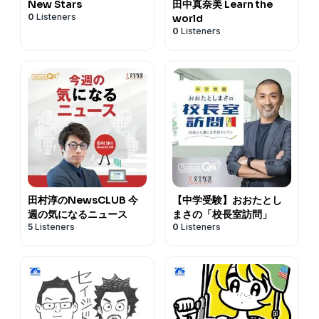
New Stars
田中真奈美 Learn the
0
Listeners
world
0
Listeners
田村淳のNewsCLUB 今
【中学受験】おおたとし
週の気になるニュース
まさの「校長室訪問」
5
Listeners
0
Listeners