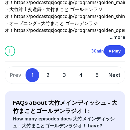
オ！
⁠⁠⁠⁠⁠⁠⁠⁠⁠⁠⁠⁠⁠⁠⁠⁠⁠⁠⁠⁠⁠⁠⁠⁠⁠⁠⁠⁠⁠⁠⁠⁠⁠⁠⁠⁠⁠⁠⁠⁠⁠⁠⁠⁠⁠⁠⁠⁠⁠⁠⁠⁠⁠⁠⁠⁠⁠⁠⁠⁠⁠⁠⁠⁠⁠⁠⁠⁠⁠⁠⁠⁠⁠⁠⁠⁠⁠⁠⁠⁠⁠⁠⁠⁠⁠⁠⁠⁠⁠⁠⁠⁠⁠⁠⁠⁠⁠⁠⁠⁠⁠⁠⁠⁠⁠⁠⁠⁠⁠⁠⁠⁠⁠⁠⁠⁠⁠⁠⁠⁠⁠⁠⁠⁠⁠⁠⁠⁠⁠⁠⁠⁠⁠⁠⁠⁠⁠⁠⁠⁠⁠⁠⁠⁠⁠⁠⁠⁠⁠⁠⁠⁠https://podcastqr.joqr.co.jp/programs/golden_main⁠⁠⁠⁠⁠⁠⁠⁠⁠⁠⁠⁠⁠⁠⁠⁠⁠⁠⁠⁠⁠⁠⁠⁠⁠⁠⁠⁠⁠⁠⁠⁠⁠⁠⁠⁠⁠⁠⁠⁠⁠⁠⁠⁠⁠⁠⁠⁠⁠⁠⁠⁠⁠⁠⁠⁠⁠⁠⁠⁠⁠⁠⁠⁠⁠⁠⁠⁠⁠⁠⁠⁠⁠⁠⁠⁠⁠⁠⁠⁠⁠⁠⁠⁠⁠⁠⁠⁠⁠⁠⁠⁠⁠⁠⁠⁠⁠⁠⁠⁠⁠⁠⁠⁠⁠⁠⁠⁠⁠⁠⁠⁠⁠⁠⁠⁠⁠⁠⁠⁠⁠⁠⁠⁠⁠⁠⁠⁠⁠⁠⁠⁠⁠⁠⁠⁠⁠⁠⁠⁠⁠⁠⁠⁠⁠⁠⁠⁠⁠⁠⁠⁠
・大竹紳士交遊録 - 大竹まこと ゴールデンラジ
オ！
⁠⁠⁠⁠⁠⁠⁠⁠⁠⁠⁠⁠⁠⁠⁠⁠⁠⁠⁠⁠⁠⁠⁠⁠⁠⁠⁠⁠⁠⁠⁠⁠⁠⁠⁠⁠⁠⁠⁠⁠⁠⁠⁠⁠⁠⁠⁠⁠⁠⁠⁠⁠⁠⁠⁠⁠⁠⁠⁠⁠⁠⁠⁠⁠⁠⁠⁠⁠⁠⁠⁠⁠⁠⁠⁠⁠⁠⁠⁠⁠⁠⁠⁠⁠⁠⁠⁠⁠⁠⁠⁠⁠⁠⁠⁠⁠⁠⁠⁠⁠⁠⁠⁠⁠⁠⁠⁠⁠⁠⁠⁠⁠⁠⁠⁠⁠⁠⁠⁠⁠⁠⁠⁠⁠⁠⁠⁠⁠⁠⁠⁠⁠⁠⁠⁠⁠⁠⁠⁠⁠⁠⁠⁠⁠⁠⁠⁠⁠⁠⁠⁠⁠https://podcastqr.joqr.co.jp/programs/golden_shinshi⁠⁠⁠⁠⁠⁠⁠⁠⁠⁠⁠⁠⁠⁠⁠⁠⁠⁠⁠⁠⁠⁠⁠⁠⁠⁠⁠⁠⁠⁠⁠⁠⁠⁠⁠⁠⁠⁠⁠⁠⁠⁠⁠⁠⁠⁠⁠⁠⁠⁠⁠⁠⁠⁠⁠⁠⁠⁠⁠⁠⁠⁠⁠⁠⁠⁠⁠⁠⁠⁠⁠⁠⁠⁠⁠⁠⁠⁠⁠⁠⁠⁠⁠⁠⁠⁠⁠⁠⁠⁠⁠⁠⁠⁠⁠⁠⁠⁠⁠⁠⁠⁠⁠⁠⁠⁠⁠⁠⁠⁠⁠⁠⁠⁠⁠⁠⁠⁠⁠⁠⁠⁠⁠⁠⁠⁠⁠⁠⁠⁠⁠⁠⁠⁠⁠⁠⁠⁠⁠⁠⁠⁠⁠⁠⁠⁠⁠
・オープニング - 大竹まこと ゴールデンラジ
オ！
⁠⁠⁠⁠⁠⁠⁠⁠⁠⁠⁠⁠⁠⁠⁠⁠⁠⁠⁠⁠⁠⁠⁠⁠⁠⁠⁠⁠⁠⁠⁠⁠⁠⁠⁠⁠⁠⁠⁠⁠⁠⁠⁠⁠⁠⁠⁠⁠⁠⁠⁠⁠⁠⁠⁠⁠⁠⁠⁠⁠⁠⁠⁠⁠⁠⁠⁠⁠⁠⁠⁠⁠⁠⁠⁠⁠⁠⁠⁠⁠⁠⁠⁠⁠⁠⁠⁠⁠⁠⁠⁠⁠⁠⁠⁠⁠⁠⁠⁠⁠⁠⁠⁠⁠⁠⁠⁠⁠⁠⁠⁠⁠⁠⁠⁠⁠⁠⁠⁠⁠⁠⁠⁠⁠⁠⁠⁠⁠⁠⁠⁠⁠⁠⁠⁠⁠⁠⁠⁠⁠⁠⁠⁠⁠⁠⁠⁠⁠⁠⁠⁠⁠https://podcastqr.joqr.co.jp/programs/golden_op
...more
30min
Play
Prev
1
2
3
4
5
Next
FAQs about 大竹メインディッシュ - 大
竹まことゴールデンラジオ！:
How many episodes does 大竹メインディッシ
ュ - 大竹まことゴールデンラジオ！ have?