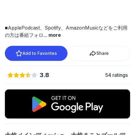
■ApplePodcast、Spotify、AmazonMusicなどをご利用
の方は番組フォロ
...
more
Add to Favorites
Share
3.8
54 ratings