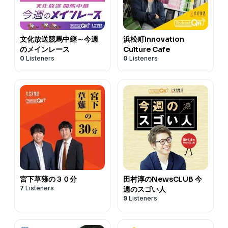
文化放送競馬中継～今週
浜松町Innovation
のメインレース
Culture Cafe
0
Listeners
0
Listeners
宮下草薙の３０分
田村淳のNewsCLUB 今
7
Listeners
週のスゴい人
9
Listeners