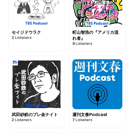
セイジドウラク
町山智浩の『アメリカ流
2
Listeners
れ者』
9
Listeners
武田砂鉄のプレ金ナイト
週刊文春Podcast
2
Listeners
7
Listeners