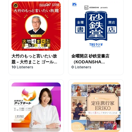
大竹のもっと言いたい放
金曜開店 砂鉄堂書店
題 - 大竹まこと ゴールデ
（KODANSHA
10
Listeners
0
Listeners
ンラジオ！
presents）