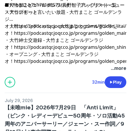
4f17-b882-b7b1761d8573/長野智子アップデート-ニュー
■大竹まことゴールデンラジオ！ プレイリスト一覧
スアップデート⁠⁠⁠⁠⁠⁠⁠⁠⁠⁠⁠⁠⁠⁠⁠⁠⁠⁠⁠⁠⁠⁠⁠⁠⁠⁠⁠⁠⁠⁠⁠⁠⁠⁠⁠⁠⁠⁠⁠⁠⁠⁠⁠⁠⁠⁠⁠⁠⁠⁠⁠⁠⁠⁠⁠⁠⁠⁠⁠⁠⁠⁠⁠⁠⁠⁠⁠⁠⁠⁠⁠⁠⁠⁠⁠⁠⁠⁠⁠⁠⁠⁠⁠⁠⁠⁠⁠⁠⁠⁠⁠⁠⁠⁠⁠⁠⁠⁠⁠⁠⁠⁠⁠⁠⁠⁠⁠⁠⁠⁠⁠⁠⁠⁠⁠⁠⁠⁠⁠⁠⁠⁠⁠⁠⁠⁠⁠⁠⁠⁠⁠⁠⁠⁠⁠⁠⁠⁠⁠⁠⁠⁠⁠⁠⁠⁠⁠⁠⁠⁠⁠⁠⁠⁠⁠
・大竹のもっと言いたい放題 - 大竹まこと ゴールデンラ
ジ
オ！
・大竹メインディッシュ - 大竹まこと ゴールデンラジ
⁠⁠⁠⁠⁠⁠⁠⁠⁠⁠⁠⁠⁠⁠⁠⁠⁠⁠⁠⁠⁠⁠⁠⁠⁠⁠⁠⁠⁠⁠⁠⁠⁠⁠⁠⁠⁠⁠⁠⁠⁠⁠⁠⁠⁠⁠⁠⁠⁠⁠⁠⁠⁠⁠⁠⁠⁠⁠⁠⁠⁠⁠⁠⁠⁠⁠⁠⁠⁠⁠⁠⁠⁠⁠⁠⁠⁠⁠⁠⁠⁠⁠⁠⁠⁠⁠⁠⁠⁠⁠⁠⁠⁠⁠⁠⁠⁠⁠⁠⁠⁠⁠⁠⁠⁠⁠⁠⁠⁠⁠⁠⁠⁠⁠⁠⁠⁠⁠⁠⁠⁠⁠⁠⁠⁠⁠⁠⁠⁠⁠⁠⁠⁠⁠⁠⁠⁠⁠⁠⁠⁠⁠⁠⁠⁠⁠⁠⁠⁠⁠⁠⁠⁠⁠⁠https://podcastqr.joqr.co.jp/programs/golden_iitai/⁠⁠⁠⁠⁠⁠⁠⁠⁠⁠⁠⁠⁠⁠⁠⁠⁠⁠⁠⁠⁠⁠⁠⁠⁠⁠⁠⁠⁠⁠⁠⁠⁠⁠⁠⁠⁠⁠⁠⁠⁠⁠⁠⁠⁠⁠⁠⁠⁠⁠⁠⁠⁠⁠⁠⁠⁠⁠⁠⁠⁠⁠⁠⁠⁠⁠⁠⁠⁠⁠⁠⁠⁠⁠⁠⁠⁠⁠⁠⁠⁠⁠⁠⁠⁠⁠⁠⁠⁠⁠⁠⁠⁠⁠⁠⁠⁠⁠⁠⁠⁠⁠⁠⁠⁠⁠⁠⁠⁠⁠⁠⁠⁠⁠⁠⁠⁠⁠⁠⁠⁠⁠⁠⁠⁠⁠⁠⁠⁠⁠⁠⁠⁠⁠⁠⁠⁠⁠⁠⁠⁠⁠⁠⁠⁠⁠⁠⁠⁠⁠⁠⁠⁠⁠⁠
オ！
⁠⁠⁠⁠⁠⁠⁠⁠⁠⁠⁠⁠⁠⁠⁠⁠⁠⁠⁠⁠⁠⁠⁠⁠⁠⁠⁠⁠⁠⁠⁠⁠⁠⁠⁠⁠⁠⁠⁠⁠⁠⁠⁠⁠⁠⁠⁠⁠⁠⁠⁠⁠⁠⁠⁠⁠⁠⁠⁠⁠⁠⁠⁠⁠⁠⁠⁠⁠⁠⁠⁠⁠⁠⁠⁠⁠⁠⁠⁠⁠⁠⁠⁠⁠⁠⁠⁠⁠⁠⁠⁠⁠⁠⁠⁠⁠⁠⁠⁠⁠⁠⁠⁠⁠⁠⁠⁠⁠⁠⁠⁠⁠⁠⁠⁠⁠⁠⁠⁠⁠⁠⁠⁠⁠⁠⁠⁠⁠⁠⁠⁠⁠⁠⁠⁠⁠⁠⁠⁠⁠⁠⁠⁠⁠⁠⁠⁠⁠⁠⁠⁠⁠⁠⁠⁠https://podcastqr.joqr.co.jp/programs/golden_main⁠⁠⁠⁠⁠⁠⁠⁠⁠⁠⁠⁠⁠⁠⁠⁠⁠⁠⁠⁠⁠⁠⁠⁠⁠⁠⁠⁠⁠⁠⁠⁠⁠⁠⁠⁠⁠⁠⁠⁠⁠⁠⁠⁠⁠⁠⁠⁠⁠⁠⁠⁠⁠⁠⁠⁠⁠⁠⁠⁠⁠⁠⁠⁠⁠⁠⁠⁠⁠⁠⁠⁠⁠⁠⁠⁠⁠⁠⁠⁠⁠⁠⁠⁠⁠⁠⁠⁠⁠⁠⁠⁠⁠⁠⁠⁠⁠⁠⁠⁠⁠⁠⁠⁠⁠⁠⁠⁠⁠⁠⁠⁠⁠⁠⁠⁠⁠⁠⁠⁠⁠⁠⁠⁠⁠⁠⁠⁠⁠⁠⁠⁠⁠⁠⁠⁠⁠⁠⁠⁠⁠⁠⁠⁠⁠⁠⁠⁠⁠⁠⁠⁠⁠⁠⁠
・大竹紳士交遊録 - 大竹まこと ゴールデンラジ
オ！
⁠⁠⁠⁠⁠⁠⁠⁠⁠⁠⁠⁠⁠⁠⁠⁠⁠⁠⁠⁠⁠⁠⁠⁠⁠⁠⁠⁠⁠⁠⁠⁠⁠⁠⁠⁠⁠⁠⁠⁠⁠⁠⁠⁠⁠⁠⁠⁠⁠⁠⁠⁠⁠⁠⁠⁠⁠⁠⁠⁠⁠⁠⁠⁠⁠⁠⁠⁠⁠⁠⁠⁠⁠⁠⁠⁠⁠⁠⁠⁠⁠⁠⁠⁠⁠⁠⁠⁠⁠⁠⁠⁠⁠⁠⁠⁠⁠⁠⁠⁠⁠⁠⁠⁠⁠⁠⁠⁠⁠⁠⁠⁠⁠⁠⁠⁠⁠⁠⁠⁠⁠⁠⁠⁠⁠⁠⁠⁠⁠⁠⁠⁠⁠⁠⁠⁠⁠⁠⁠⁠⁠⁠⁠⁠⁠⁠⁠⁠⁠⁠⁠⁠⁠⁠⁠https://podcastqr.joqr.co.jp/programs/golden_shinshi⁠⁠⁠⁠⁠⁠⁠⁠⁠⁠⁠⁠⁠⁠⁠⁠⁠⁠⁠⁠⁠⁠⁠⁠⁠⁠⁠⁠⁠⁠⁠⁠⁠⁠⁠⁠⁠⁠⁠⁠⁠⁠⁠⁠⁠⁠⁠⁠⁠⁠⁠⁠⁠⁠⁠⁠⁠⁠⁠⁠⁠⁠⁠⁠⁠⁠⁠⁠⁠⁠⁠⁠⁠⁠⁠⁠⁠⁠⁠⁠⁠⁠⁠⁠⁠⁠⁠⁠⁠⁠⁠⁠⁠⁠⁠⁠⁠⁠⁠⁠⁠⁠⁠⁠⁠⁠⁠⁠⁠⁠⁠⁠⁠⁠⁠⁠⁠⁠⁠⁠⁠⁠⁠⁠⁠⁠⁠⁠⁠⁠⁠⁠⁠⁠⁠⁠⁠⁠⁠⁠⁠⁠⁠⁠⁠⁠⁠⁠⁠⁠
・オープニング - 大竹まこと ゴールデンラジ
オ！
⁠⁠⁠⁠⁠⁠⁠⁠⁠⁠⁠⁠⁠⁠⁠⁠⁠⁠⁠⁠⁠⁠⁠⁠⁠⁠⁠⁠⁠⁠⁠⁠⁠⁠⁠⁠⁠⁠⁠⁠⁠⁠⁠⁠⁠⁠⁠⁠⁠⁠⁠⁠⁠⁠⁠⁠⁠⁠⁠⁠⁠⁠⁠⁠⁠⁠⁠⁠⁠⁠⁠⁠⁠⁠⁠⁠⁠⁠⁠⁠⁠⁠⁠⁠⁠⁠⁠⁠⁠⁠⁠⁠⁠⁠⁠⁠⁠⁠⁠⁠⁠⁠⁠⁠⁠⁠⁠⁠⁠⁠⁠⁠⁠⁠⁠⁠⁠⁠⁠⁠⁠⁠⁠⁠⁠⁠⁠⁠⁠⁠⁠⁠⁠⁠⁠⁠⁠⁠⁠⁠⁠⁠⁠⁠⁠⁠⁠⁠⁠⁠⁠⁠⁠⁠⁠https://podcastqr.joqr.co.jp/programs/golden_o
...more
32min
Play
July 29, 2026
【未唯mie】2026年7月29日 「Anti Limit」
（ピンク・レディーデビュー50周年・ソロ活動45
周年のアニバーサーリー／ジェーン・スー作詞／9