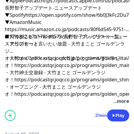
▼ApplePodcast
⁠⁠⁠⁠⁠⁠⁠⁠⁠⁠⁠⁠⁠⁠⁠⁠⁠⁠⁠⁠⁠⁠⁠⁠⁠⁠⁠⁠⁠⁠⁠⁠⁠⁠⁠⁠⁠⁠⁠⁠⁠⁠⁠⁠⁠⁠⁠⁠⁠⁠⁠⁠⁠⁠⁠⁠⁠⁠⁠⁠⁠⁠⁠⁠⁠⁠⁠⁠⁠⁠⁠⁠⁠⁠⁠⁠⁠⁠⁠⁠⁠⁠⁠⁠⁠⁠⁠⁠⁠⁠⁠⁠⁠⁠⁠⁠⁠⁠⁠⁠⁠⁠⁠⁠⁠⁠⁠⁠⁠⁠⁠⁠⁠⁠⁠⁠⁠⁠⁠⁠⁠⁠⁠⁠⁠⁠⁠⁠⁠⁠⁠⁠⁠⁠⁠⁠⁠⁠⁠⁠⁠⁠⁠⁠⁠⁠⁠⁠⁠⁠⁠⁠⁠⁠⁠⁠⁠⁠https://podcasts.apple.com/us/podcast/
長野智子アップデート-ニュースアップデート⁠⁠⁠⁠⁠⁠⁠⁠⁠⁠⁠⁠⁠⁠⁠⁠⁠⁠⁠⁠⁠⁠⁠⁠⁠⁠⁠⁠⁠⁠⁠⁠⁠⁠⁠⁠⁠⁠⁠⁠⁠⁠⁠⁠⁠⁠⁠⁠⁠⁠⁠⁠⁠⁠⁠⁠⁠⁠⁠⁠⁠⁠⁠⁠⁠⁠⁠⁠⁠⁠⁠⁠⁠⁠⁠⁠⁠⁠⁠⁠⁠⁠⁠⁠⁠⁠⁠⁠⁠⁠⁠⁠⁠⁠⁠⁠⁠⁠⁠⁠⁠⁠⁠⁠⁠⁠⁠⁠⁠⁠⁠⁠⁠⁠⁠⁠⁠⁠⁠⁠⁠⁠⁠⁠⁠⁠⁠⁠⁠⁠⁠⁠⁠⁠⁠⁠⁠⁠⁠⁠⁠⁠⁠⁠⁠⁠⁠⁠⁠⁠⁠⁠⁠⁠⁠⁠⁠⁠
▼Spotify
⁠⁠⁠⁠⁠⁠⁠⁠⁠⁠⁠⁠⁠⁠⁠⁠⁠⁠⁠⁠⁠⁠⁠⁠⁠⁠⁠⁠⁠⁠⁠⁠⁠⁠⁠⁠⁠⁠⁠⁠⁠⁠⁠⁠⁠⁠⁠⁠⁠⁠⁠⁠⁠⁠⁠⁠⁠⁠⁠⁠⁠⁠⁠⁠⁠⁠⁠⁠⁠⁠⁠⁠⁠⁠⁠⁠⁠⁠⁠⁠⁠⁠⁠⁠⁠⁠⁠⁠⁠⁠⁠⁠⁠⁠⁠⁠⁠⁠⁠⁠⁠⁠⁠⁠⁠⁠⁠⁠⁠⁠⁠⁠⁠⁠⁠⁠⁠⁠⁠⁠⁠⁠⁠⁠⁠⁠⁠⁠⁠⁠⁠⁠⁠⁠⁠⁠⁠⁠⁠⁠⁠⁠⁠⁠⁠⁠⁠⁠⁠⁠⁠⁠⁠⁠⁠⁠⁠⁠https://open.spotify.com/show/6b0J3kFc2Du7pONDrUSReq⁠⁠⁠⁠⁠⁠⁠⁠⁠⁠⁠⁠⁠⁠⁠⁠⁠⁠⁠⁠⁠⁠⁠⁠⁠⁠⁠⁠⁠⁠⁠⁠⁠⁠⁠⁠⁠⁠⁠⁠⁠⁠⁠⁠⁠⁠⁠⁠⁠⁠⁠⁠⁠⁠⁠⁠⁠⁠⁠⁠⁠⁠⁠⁠⁠⁠⁠⁠⁠⁠⁠⁠⁠⁠⁠⁠⁠⁠⁠⁠⁠⁠⁠⁠⁠⁠
▼AmazonMusic
⁠⁠⁠⁠⁠⁠⁠⁠⁠⁠⁠⁠⁠⁠⁠⁠⁠⁠⁠⁠⁠⁠⁠⁠⁠⁠⁠⁠⁠⁠⁠⁠⁠⁠⁠⁠⁠⁠⁠⁠⁠⁠⁠⁠⁠⁠⁠⁠⁠⁠⁠⁠⁠⁠⁠⁠⁠⁠⁠⁠⁠⁠⁠⁠⁠⁠⁠⁠⁠⁠⁠⁠⁠⁠⁠⁠⁠⁠⁠⁠⁠⁠⁠⁠⁠⁠⁠⁠⁠⁠⁠⁠⁠⁠⁠⁠⁠⁠⁠⁠⁠⁠⁠⁠⁠⁠⁠⁠⁠⁠⁠⁠⁠⁠⁠⁠⁠⁠⁠⁠⁠⁠⁠⁠⁠⁠⁠⁠⁠⁠⁠⁠⁠⁠⁠⁠⁠⁠⁠⁠⁠⁠⁠⁠⁠⁠⁠⁠⁠⁠⁠⁠⁠⁠⁠⁠⁠⁠https://music.amazon.co.jp/podcasts/80f6d545-9751-
4f17-b882-b7b1761d8573/長野智子アップデート-ニュー
■大竹まことゴールデンラジオ！ プレイリスト一覧
スアップデート⁠⁠⁠⁠⁠⁠⁠⁠⁠⁠⁠⁠⁠⁠⁠⁠⁠⁠⁠⁠⁠⁠⁠⁠⁠⁠⁠⁠⁠⁠⁠⁠⁠⁠⁠⁠⁠⁠⁠⁠⁠⁠⁠⁠⁠⁠⁠⁠⁠⁠⁠⁠⁠⁠⁠⁠⁠⁠⁠⁠⁠⁠⁠⁠⁠⁠⁠⁠⁠⁠⁠⁠⁠⁠⁠⁠⁠⁠⁠⁠⁠⁠⁠⁠⁠⁠⁠⁠⁠⁠⁠⁠⁠⁠⁠⁠⁠⁠⁠⁠⁠⁠⁠⁠⁠⁠⁠⁠⁠⁠⁠⁠⁠⁠⁠⁠⁠⁠⁠⁠⁠⁠⁠⁠⁠⁠⁠⁠⁠⁠⁠⁠⁠⁠⁠⁠⁠⁠⁠⁠⁠⁠⁠⁠⁠⁠⁠⁠⁠⁠⁠⁠⁠⁠⁠⁠⁠⁠
・大竹のもっと言いたい放題 - 大竹まこと ゴールデンラ
ジ
オ！
・大竹メインディッシュ - 大竹まこと ゴールデンラジ
⁠⁠⁠⁠⁠⁠⁠⁠⁠⁠⁠⁠⁠⁠⁠⁠⁠⁠⁠⁠⁠⁠⁠⁠⁠⁠⁠⁠⁠⁠⁠⁠⁠⁠⁠⁠⁠⁠⁠⁠⁠⁠⁠⁠⁠⁠⁠⁠⁠⁠⁠⁠⁠⁠⁠⁠⁠⁠⁠⁠⁠⁠⁠⁠⁠⁠⁠⁠⁠⁠⁠⁠⁠⁠⁠⁠⁠⁠⁠⁠⁠⁠⁠⁠⁠⁠⁠⁠⁠⁠⁠⁠⁠⁠⁠⁠⁠⁠⁠⁠⁠⁠⁠⁠⁠⁠⁠⁠⁠⁠⁠⁠⁠⁠⁠⁠⁠⁠⁠⁠⁠⁠⁠⁠⁠⁠⁠⁠⁠⁠⁠⁠⁠⁠⁠⁠⁠⁠⁠⁠⁠⁠⁠⁠⁠⁠⁠⁠⁠⁠⁠⁠⁠⁠⁠⁠⁠⁠https://podcastqr.joqr.co.jp/programs/golden_iitai/⁠⁠⁠⁠⁠⁠⁠⁠⁠⁠⁠⁠⁠⁠⁠⁠⁠⁠⁠⁠⁠⁠⁠⁠⁠⁠⁠⁠⁠⁠⁠⁠⁠⁠⁠⁠⁠⁠⁠⁠⁠⁠⁠⁠⁠⁠⁠⁠⁠⁠⁠⁠⁠⁠⁠⁠⁠⁠⁠⁠⁠⁠⁠⁠⁠⁠⁠⁠⁠⁠⁠⁠⁠⁠⁠⁠⁠⁠⁠⁠⁠⁠⁠⁠⁠⁠⁠⁠⁠⁠⁠⁠⁠⁠⁠⁠⁠⁠⁠⁠⁠⁠⁠⁠⁠⁠⁠⁠⁠⁠⁠⁠⁠⁠⁠⁠⁠⁠⁠⁠⁠⁠⁠⁠⁠⁠⁠⁠⁠⁠⁠⁠⁠⁠⁠⁠⁠⁠⁠⁠⁠⁠⁠⁠⁠⁠⁠⁠⁠⁠⁠⁠⁠⁠⁠⁠⁠⁠
オ！
⁠⁠⁠⁠⁠⁠⁠⁠⁠⁠⁠⁠⁠⁠⁠⁠⁠⁠⁠⁠⁠⁠⁠⁠⁠⁠⁠⁠⁠⁠⁠⁠⁠⁠⁠⁠⁠⁠⁠⁠⁠⁠⁠⁠⁠⁠⁠⁠⁠⁠⁠⁠⁠⁠⁠⁠⁠⁠⁠⁠⁠⁠⁠⁠⁠⁠⁠⁠⁠⁠⁠⁠⁠⁠⁠⁠⁠⁠⁠⁠⁠⁠⁠⁠⁠⁠⁠⁠⁠⁠⁠⁠⁠⁠⁠⁠⁠⁠⁠⁠⁠⁠⁠⁠⁠⁠⁠⁠⁠⁠⁠⁠⁠⁠⁠⁠⁠⁠⁠⁠⁠⁠⁠⁠⁠⁠⁠⁠⁠⁠⁠⁠⁠⁠⁠⁠⁠⁠⁠⁠⁠⁠⁠⁠⁠⁠⁠⁠⁠⁠⁠⁠⁠⁠⁠⁠⁠⁠https://podcastqr.joqr.co.jp/programs/golden_main⁠⁠⁠⁠⁠⁠⁠⁠⁠⁠⁠⁠⁠⁠⁠⁠⁠⁠⁠⁠⁠⁠⁠⁠⁠⁠⁠⁠⁠⁠⁠⁠⁠⁠⁠⁠⁠⁠⁠⁠⁠⁠⁠⁠⁠⁠⁠⁠⁠⁠⁠⁠⁠⁠⁠⁠⁠⁠⁠⁠⁠⁠⁠⁠⁠⁠⁠⁠⁠⁠⁠⁠⁠⁠⁠⁠⁠⁠⁠⁠⁠⁠⁠⁠⁠⁠⁠⁠⁠⁠⁠⁠⁠⁠⁠⁠⁠⁠⁠⁠⁠⁠⁠⁠⁠⁠⁠⁠⁠⁠⁠⁠⁠⁠⁠⁠⁠⁠⁠⁠⁠⁠⁠⁠⁠⁠⁠⁠⁠⁠⁠⁠⁠⁠⁠⁠⁠⁠⁠⁠⁠⁠⁠⁠⁠⁠⁠⁠⁠⁠⁠⁠⁠⁠⁠⁠⁠⁠
・大竹紳士交遊録 - 大竹まこと ゴールデンラジ
オ！
⁠⁠⁠⁠⁠⁠⁠⁠⁠⁠⁠⁠⁠⁠⁠⁠⁠⁠⁠⁠⁠⁠⁠⁠⁠⁠⁠⁠⁠⁠⁠⁠⁠⁠⁠⁠⁠⁠⁠⁠⁠⁠⁠⁠⁠⁠⁠⁠⁠⁠⁠⁠⁠⁠⁠⁠⁠⁠⁠⁠⁠⁠⁠⁠⁠⁠⁠⁠⁠⁠⁠⁠⁠⁠⁠⁠⁠⁠⁠⁠⁠⁠⁠⁠⁠⁠⁠⁠⁠⁠⁠⁠⁠⁠⁠⁠⁠⁠⁠⁠⁠⁠⁠⁠⁠⁠⁠⁠⁠⁠⁠⁠⁠⁠⁠⁠⁠⁠⁠⁠⁠⁠⁠⁠⁠⁠⁠⁠⁠⁠⁠⁠⁠⁠⁠⁠⁠⁠⁠⁠⁠⁠⁠⁠⁠⁠⁠⁠⁠⁠⁠⁠⁠⁠⁠⁠⁠⁠https://podcastqr.joqr.co.jp/programs/golden_shinshi⁠⁠⁠⁠⁠⁠⁠⁠⁠⁠⁠⁠⁠⁠⁠⁠⁠⁠⁠⁠⁠⁠⁠⁠⁠⁠⁠⁠⁠⁠⁠⁠⁠⁠⁠⁠⁠⁠⁠⁠⁠⁠⁠⁠⁠⁠⁠⁠⁠⁠⁠⁠⁠⁠⁠⁠⁠⁠⁠⁠⁠⁠⁠⁠⁠⁠⁠⁠⁠⁠⁠⁠⁠⁠⁠⁠⁠⁠⁠⁠⁠⁠⁠⁠⁠⁠⁠⁠⁠⁠⁠⁠⁠⁠⁠⁠⁠⁠⁠⁠⁠⁠⁠⁠⁠⁠⁠⁠⁠⁠⁠⁠⁠⁠⁠⁠⁠⁠⁠⁠⁠⁠⁠⁠⁠⁠⁠⁠⁠⁠⁠⁠⁠⁠⁠⁠⁠⁠⁠⁠⁠⁠⁠⁠⁠⁠⁠⁠⁠⁠⁠⁠⁠
・オープニング - 大竹まこと ゴールデンラジ
オ！
⁠⁠⁠⁠⁠⁠⁠⁠⁠⁠⁠⁠⁠⁠⁠⁠⁠⁠⁠⁠⁠⁠⁠⁠⁠⁠⁠⁠⁠⁠⁠⁠⁠⁠⁠⁠⁠⁠⁠⁠⁠⁠⁠⁠⁠⁠⁠⁠⁠⁠⁠⁠⁠⁠⁠⁠⁠⁠⁠⁠⁠⁠⁠⁠⁠⁠⁠⁠⁠⁠⁠⁠⁠⁠⁠⁠⁠⁠⁠⁠⁠⁠⁠⁠⁠⁠⁠⁠⁠⁠⁠⁠⁠⁠⁠⁠⁠⁠⁠⁠⁠⁠⁠⁠⁠⁠⁠⁠⁠⁠⁠⁠⁠⁠⁠⁠⁠⁠⁠⁠⁠⁠⁠⁠⁠⁠⁠⁠⁠⁠⁠⁠⁠⁠⁠⁠⁠⁠⁠⁠⁠⁠⁠⁠⁠⁠⁠⁠⁠⁠⁠⁠⁠⁠⁠⁠⁠⁠https://podcastqr.joqr.co.jp/programs/golden_o
...more
31min
Play