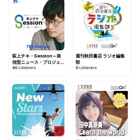
荻上チキ・Session～発
週刊秋田書店 ラジオ編集
信型ニュース・プロジェ
部
40
Listeners
0
Listeners
クト