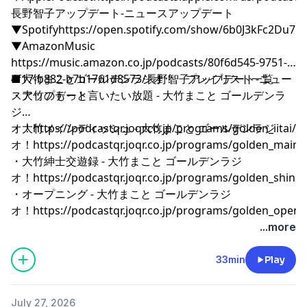
長野智子アップデート-ニュースアップデート⁠⁠⁠⁠⁠⁠⁠⁠⁠⁠⁠⁠⁠⁠⁠⁠⁠⁠⁠⁠⁠⁠⁠⁠⁠⁠⁠⁠⁠⁠⁠⁠⁠⁠⁠⁠⁠⁠⁠⁠⁠⁠⁠⁠⁠⁠⁠⁠⁠⁠⁠⁠⁠⁠⁠⁠⁠⁠⁠⁠⁠⁠⁠⁠⁠⁠⁠⁠⁠⁠⁠⁠⁠⁠⁠⁠⁠⁠⁠⁠⁠⁠⁠⁠⁠⁠⁠⁠⁠⁠⁠⁠⁠⁠⁠⁠⁠⁠⁠⁠⁠⁠⁠⁠⁠⁠⁠⁠⁠⁠⁠⁠⁠⁠⁠⁠⁠⁠⁠⁠⁠⁠⁠⁠⁠⁠⁠⁠⁠⁠⁠⁠⁠⁠⁠⁠⁠⁠⁠⁠⁠⁠⁠⁠⁠⁠⁠⁠⁠⁠⁠⁠⁠
▼Spotify
⁠⁠⁠⁠⁠⁠⁠⁠⁠⁠⁠⁠⁠⁠⁠⁠⁠⁠⁠⁠⁠⁠⁠⁠⁠⁠⁠⁠⁠⁠⁠⁠⁠⁠⁠⁠⁠⁠⁠⁠⁠⁠⁠⁠⁠⁠⁠⁠⁠⁠⁠⁠⁠⁠⁠⁠⁠⁠⁠⁠⁠⁠⁠⁠⁠⁠⁠⁠⁠⁠⁠⁠⁠⁠⁠⁠⁠⁠⁠⁠⁠⁠⁠⁠⁠⁠⁠⁠⁠⁠⁠⁠⁠⁠⁠⁠⁠⁠⁠⁠⁠⁠⁠⁠⁠⁠⁠⁠⁠⁠⁠⁠⁠⁠⁠⁠⁠⁠⁠⁠⁠⁠⁠⁠⁠⁠⁠⁠⁠⁠⁠⁠⁠⁠⁠⁠⁠⁠⁠⁠⁠⁠⁠⁠⁠⁠⁠⁠⁠⁠⁠⁠⁠https://open.spotify.com/show/6b0J3kFc2Du7pONDrUSReq⁠⁠⁠⁠⁠⁠⁠⁠⁠⁠⁠⁠⁠⁠⁠⁠⁠⁠⁠⁠⁠⁠⁠⁠⁠⁠⁠⁠⁠⁠⁠⁠⁠⁠⁠⁠⁠⁠⁠⁠⁠⁠⁠⁠⁠⁠⁠⁠⁠⁠⁠⁠⁠⁠⁠⁠⁠⁠⁠⁠⁠⁠⁠⁠⁠⁠⁠⁠⁠⁠⁠⁠⁠⁠⁠⁠⁠⁠⁠⁠⁠⁠⁠
▼AmazonMusic
⁠⁠⁠⁠⁠⁠⁠⁠⁠⁠⁠⁠⁠⁠⁠⁠⁠⁠⁠⁠⁠⁠⁠⁠⁠⁠⁠⁠⁠⁠⁠⁠⁠⁠⁠⁠⁠⁠⁠⁠⁠⁠⁠⁠⁠⁠⁠⁠⁠⁠⁠⁠⁠⁠⁠⁠⁠⁠⁠⁠⁠⁠⁠⁠⁠⁠⁠⁠⁠⁠⁠⁠⁠⁠⁠⁠⁠⁠⁠⁠⁠⁠⁠⁠⁠⁠⁠⁠⁠⁠⁠⁠⁠⁠⁠⁠⁠⁠⁠⁠⁠⁠⁠⁠⁠⁠⁠⁠⁠⁠⁠⁠⁠⁠⁠⁠⁠⁠⁠⁠⁠⁠⁠⁠⁠⁠⁠⁠⁠⁠⁠⁠⁠⁠⁠⁠⁠⁠⁠⁠⁠⁠⁠⁠⁠⁠⁠⁠⁠⁠⁠⁠⁠https://music.amazon.co.jp/podcasts/80f6d545-9751-
4f17-b882-b7b1761d8573/長野智子アップデート-ニュー
■大竹まことゴールデンラジオ！ プレイリスト一覧
スアップデート⁠⁠⁠⁠⁠⁠⁠⁠⁠⁠⁠⁠⁠⁠⁠⁠⁠⁠⁠⁠⁠⁠⁠⁠⁠⁠⁠⁠⁠⁠⁠⁠⁠⁠⁠⁠⁠⁠⁠⁠⁠⁠⁠⁠⁠⁠⁠⁠⁠⁠⁠⁠⁠⁠⁠⁠⁠⁠⁠⁠⁠⁠⁠⁠⁠⁠⁠⁠⁠⁠⁠⁠⁠⁠⁠⁠⁠⁠⁠⁠⁠⁠⁠⁠⁠⁠⁠⁠⁠⁠⁠⁠⁠⁠⁠⁠⁠⁠⁠⁠⁠⁠⁠⁠⁠⁠⁠⁠⁠⁠⁠⁠⁠⁠⁠⁠⁠⁠⁠⁠⁠⁠⁠⁠⁠⁠⁠⁠⁠⁠⁠⁠⁠⁠⁠⁠⁠⁠⁠⁠⁠⁠⁠⁠⁠⁠⁠⁠⁠⁠⁠⁠⁠
・大竹のもっと言いたい放題 - 大竹まこと ゴールデンラ
ジ
オ！
・大竹メインディッシュ - 大竹まこと ゴールデンラジ
⁠⁠⁠⁠⁠⁠⁠⁠⁠⁠⁠⁠⁠⁠⁠⁠⁠⁠⁠⁠⁠⁠⁠⁠⁠⁠⁠⁠⁠⁠⁠⁠⁠⁠⁠⁠⁠⁠⁠⁠⁠⁠⁠⁠⁠⁠⁠⁠⁠⁠⁠⁠⁠⁠⁠⁠⁠⁠⁠⁠⁠⁠⁠⁠⁠⁠⁠⁠⁠⁠⁠⁠⁠⁠⁠⁠⁠⁠⁠⁠⁠⁠⁠⁠⁠⁠⁠⁠⁠⁠⁠⁠⁠⁠⁠⁠⁠⁠⁠⁠⁠⁠⁠⁠⁠⁠⁠⁠⁠⁠⁠⁠⁠⁠⁠⁠⁠⁠⁠⁠⁠⁠⁠⁠⁠⁠⁠⁠⁠⁠⁠⁠⁠⁠⁠⁠⁠⁠⁠⁠⁠⁠⁠⁠⁠⁠⁠⁠⁠⁠⁠⁠⁠https://podcastqr.joqr.co.jp/programs/golden_iitai/⁠⁠⁠⁠⁠⁠⁠⁠⁠⁠⁠⁠⁠⁠⁠⁠⁠⁠⁠⁠⁠⁠⁠⁠⁠⁠⁠⁠⁠⁠⁠⁠⁠⁠⁠⁠⁠⁠⁠⁠⁠⁠⁠⁠⁠⁠⁠⁠⁠⁠⁠⁠⁠⁠⁠⁠⁠⁠⁠⁠⁠⁠⁠⁠⁠⁠⁠⁠⁠⁠⁠⁠⁠⁠⁠⁠⁠⁠⁠⁠⁠⁠⁠⁠⁠⁠⁠⁠⁠⁠⁠⁠⁠⁠⁠⁠⁠⁠⁠⁠⁠⁠⁠⁠⁠⁠⁠⁠⁠⁠⁠⁠⁠⁠⁠⁠⁠⁠⁠⁠⁠⁠⁠⁠⁠⁠⁠⁠⁠⁠⁠⁠⁠⁠⁠⁠⁠⁠⁠⁠⁠⁠⁠⁠⁠⁠⁠⁠⁠⁠⁠⁠⁠
オ！
⁠⁠⁠⁠⁠⁠⁠⁠⁠⁠⁠⁠⁠⁠⁠⁠⁠⁠⁠⁠⁠⁠⁠⁠⁠⁠⁠⁠⁠⁠⁠⁠⁠⁠⁠⁠⁠⁠⁠⁠⁠⁠⁠⁠⁠⁠⁠⁠⁠⁠⁠⁠⁠⁠⁠⁠⁠⁠⁠⁠⁠⁠⁠⁠⁠⁠⁠⁠⁠⁠⁠⁠⁠⁠⁠⁠⁠⁠⁠⁠⁠⁠⁠⁠⁠⁠⁠⁠⁠⁠⁠⁠⁠⁠⁠⁠⁠⁠⁠⁠⁠⁠⁠⁠⁠⁠⁠⁠⁠⁠⁠⁠⁠⁠⁠⁠⁠⁠⁠⁠⁠⁠⁠⁠⁠⁠⁠⁠⁠⁠⁠⁠⁠⁠⁠⁠⁠⁠⁠⁠⁠⁠⁠⁠⁠⁠⁠⁠⁠⁠⁠⁠⁠https://podcastqr.joqr.co.jp/programs/golden_main⁠⁠⁠⁠⁠⁠⁠⁠⁠⁠⁠⁠⁠⁠⁠⁠⁠⁠⁠⁠⁠⁠⁠⁠⁠⁠⁠⁠⁠⁠⁠⁠⁠⁠⁠⁠⁠⁠⁠⁠⁠⁠⁠⁠⁠⁠⁠⁠⁠⁠⁠⁠⁠⁠⁠⁠⁠⁠⁠⁠⁠⁠⁠⁠⁠⁠⁠⁠⁠⁠⁠⁠⁠⁠⁠⁠⁠⁠⁠⁠⁠⁠⁠⁠⁠⁠⁠⁠⁠⁠⁠⁠⁠⁠⁠⁠⁠⁠⁠⁠⁠⁠⁠⁠⁠⁠⁠⁠⁠⁠⁠⁠⁠⁠⁠⁠⁠⁠⁠⁠⁠⁠⁠⁠⁠⁠⁠⁠⁠⁠⁠⁠⁠⁠⁠⁠⁠⁠⁠⁠⁠⁠⁠⁠⁠⁠⁠⁠⁠⁠⁠⁠⁠
・大竹紳士交遊録 - 大竹まこと ゴールデンラジ
オ！
⁠⁠⁠⁠⁠⁠⁠⁠⁠⁠⁠⁠⁠⁠⁠⁠⁠⁠⁠⁠⁠⁠⁠⁠⁠⁠⁠⁠⁠⁠⁠⁠⁠⁠⁠⁠⁠⁠⁠⁠⁠⁠⁠⁠⁠⁠⁠⁠⁠⁠⁠⁠⁠⁠⁠⁠⁠⁠⁠⁠⁠⁠⁠⁠⁠⁠⁠⁠⁠⁠⁠⁠⁠⁠⁠⁠⁠⁠⁠⁠⁠⁠⁠⁠⁠⁠⁠⁠⁠⁠⁠⁠⁠⁠⁠⁠⁠⁠⁠⁠⁠⁠⁠⁠⁠⁠⁠⁠⁠⁠⁠⁠⁠⁠⁠⁠⁠⁠⁠⁠⁠⁠⁠⁠⁠⁠⁠⁠⁠⁠⁠⁠⁠⁠⁠⁠⁠⁠⁠⁠⁠⁠⁠⁠⁠⁠⁠⁠⁠⁠⁠⁠⁠https://podcastqr.joqr.co.jp/programs/golden_shinshi⁠⁠⁠⁠⁠⁠⁠⁠⁠⁠⁠⁠⁠⁠⁠⁠⁠⁠⁠⁠⁠⁠⁠⁠⁠⁠⁠⁠⁠⁠⁠⁠⁠⁠⁠⁠⁠⁠⁠⁠⁠⁠⁠⁠⁠⁠⁠⁠⁠⁠⁠⁠⁠⁠⁠⁠⁠⁠⁠⁠⁠⁠⁠⁠⁠⁠⁠⁠⁠⁠⁠⁠⁠⁠⁠⁠⁠⁠⁠⁠⁠⁠⁠⁠⁠⁠⁠⁠⁠⁠⁠⁠⁠⁠⁠⁠⁠⁠⁠⁠⁠⁠⁠⁠⁠⁠⁠⁠⁠⁠⁠⁠⁠⁠⁠⁠⁠⁠⁠⁠⁠⁠⁠⁠⁠⁠⁠⁠⁠⁠⁠⁠⁠⁠⁠⁠⁠⁠⁠⁠⁠⁠⁠⁠⁠⁠⁠⁠
・オープニング - 大竹まこと ゴールデンラジ
オ！
⁠⁠⁠⁠⁠⁠⁠⁠⁠⁠⁠⁠⁠⁠⁠⁠⁠⁠⁠⁠⁠⁠⁠⁠⁠⁠⁠⁠⁠⁠⁠⁠⁠⁠⁠⁠⁠⁠⁠⁠⁠⁠⁠⁠⁠⁠⁠⁠⁠⁠⁠⁠⁠⁠⁠⁠⁠⁠⁠⁠⁠⁠⁠⁠⁠⁠⁠⁠⁠⁠⁠⁠⁠⁠⁠⁠⁠⁠⁠⁠⁠⁠⁠⁠⁠⁠⁠⁠⁠⁠⁠⁠⁠⁠⁠⁠⁠⁠⁠⁠⁠⁠⁠⁠⁠⁠⁠⁠⁠⁠⁠⁠⁠⁠⁠⁠⁠⁠⁠⁠⁠⁠⁠⁠⁠⁠⁠⁠⁠⁠⁠⁠⁠⁠⁠⁠⁠⁠⁠⁠⁠⁠⁠⁠⁠⁠⁠⁠⁠⁠⁠⁠⁠https://podcastqr.joqr.co.jp/programs/golden_op
...more
33min
Play
July 27, 2026