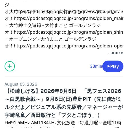
ジ
オ！
・大竹メインディッシュ - 大竹まこと ゴールデンラジ
⁠⁠⁠⁠⁠⁠⁠⁠⁠⁠⁠⁠⁠⁠⁠⁠⁠⁠⁠⁠⁠⁠⁠⁠⁠⁠⁠⁠⁠⁠⁠⁠⁠⁠⁠⁠⁠⁠⁠⁠⁠⁠⁠⁠⁠⁠⁠⁠⁠⁠⁠⁠⁠⁠⁠⁠⁠⁠⁠⁠⁠⁠⁠⁠⁠⁠⁠⁠⁠⁠⁠⁠⁠⁠⁠⁠⁠⁠⁠⁠⁠⁠⁠⁠⁠⁠⁠⁠⁠⁠⁠⁠⁠⁠⁠⁠⁠⁠⁠⁠⁠⁠⁠⁠⁠⁠⁠⁠⁠⁠⁠⁠⁠⁠⁠⁠⁠⁠⁠⁠⁠⁠⁠⁠⁠⁠⁠⁠⁠⁠⁠⁠⁠⁠⁠⁠⁠⁠⁠⁠⁠⁠⁠⁠⁠⁠⁠⁠⁠⁠⁠⁠⁠⁠⁠⁠⁠⁠⁠⁠https://podcastqr.joqr.co.jp/programs/golden_iitai/⁠⁠⁠⁠⁠⁠⁠⁠⁠⁠⁠⁠⁠⁠⁠⁠⁠⁠⁠⁠⁠⁠⁠⁠⁠⁠⁠⁠⁠⁠⁠⁠⁠⁠⁠⁠⁠⁠⁠⁠⁠⁠⁠⁠⁠⁠⁠⁠⁠⁠⁠⁠⁠⁠⁠⁠⁠⁠⁠⁠⁠⁠⁠⁠⁠⁠⁠⁠⁠⁠⁠⁠⁠⁠⁠⁠⁠⁠⁠⁠⁠⁠⁠⁠⁠⁠⁠⁠⁠⁠⁠⁠⁠⁠⁠⁠⁠⁠⁠⁠⁠⁠⁠⁠⁠⁠⁠⁠⁠⁠⁠⁠⁠⁠⁠⁠⁠⁠⁠⁠⁠⁠⁠⁠⁠⁠⁠⁠⁠⁠⁠⁠⁠⁠⁠⁠⁠⁠⁠⁠⁠⁠⁠⁠⁠⁠⁠⁠⁠⁠⁠⁠⁠⁠⁠⁠⁠⁠⁠⁠
オ！
⁠⁠⁠⁠⁠⁠⁠⁠⁠⁠⁠⁠⁠⁠⁠⁠⁠⁠⁠⁠⁠⁠⁠⁠⁠⁠⁠⁠⁠⁠⁠⁠⁠⁠⁠⁠⁠⁠⁠⁠⁠⁠⁠⁠⁠⁠⁠⁠⁠⁠⁠⁠⁠⁠⁠⁠⁠⁠⁠⁠⁠⁠⁠⁠⁠⁠⁠⁠⁠⁠⁠⁠⁠⁠⁠⁠⁠⁠⁠⁠⁠⁠⁠⁠⁠⁠⁠⁠⁠⁠⁠⁠⁠⁠⁠⁠⁠⁠⁠⁠⁠⁠⁠⁠⁠⁠⁠⁠⁠⁠⁠⁠⁠⁠⁠⁠⁠⁠⁠⁠⁠⁠⁠⁠⁠⁠⁠⁠⁠⁠⁠⁠⁠⁠⁠⁠⁠⁠⁠⁠⁠⁠⁠⁠⁠⁠⁠⁠⁠⁠⁠⁠⁠⁠⁠⁠⁠⁠⁠⁠https://podcastqr.joqr.co.jp/programs/golden_main⁠⁠⁠⁠⁠⁠⁠⁠⁠⁠⁠⁠⁠⁠⁠⁠⁠⁠⁠⁠⁠⁠⁠⁠⁠⁠⁠⁠⁠⁠⁠⁠⁠⁠⁠⁠⁠⁠⁠⁠⁠⁠⁠⁠⁠⁠⁠⁠⁠⁠⁠⁠⁠⁠⁠⁠⁠⁠⁠⁠⁠⁠⁠⁠⁠⁠⁠⁠⁠⁠⁠⁠⁠⁠⁠⁠⁠⁠⁠⁠⁠⁠⁠⁠⁠⁠⁠⁠⁠⁠⁠⁠⁠⁠⁠⁠⁠⁠⁠⁠⁠⁠⁠⁠⁠⁠⁠⁠⁠⁠⁠⁠⁠⁠⁠⁠⁠⁠⁠⁠⁠⁠⁠⁠⁠⁠⁠⁠⁠⁠⁠⁠⁠⁠⁠⁠⁠⁠⁠⁠⁠⁠⁠⁠⁠⁠⁠⁠⁠⁠⁠⁠⁠⁠⁠⁠⁠⁠⁠⁠
・大竹紳士交遊録 - 大竹まこと ゴールデンラジ
オ！
⁠⁠⁠⁠⁠⁠⁠⁠⁠⁠⁠⁠⁠⁠⁠⁠⁠⁠⁠⁠⁠⁠⁠⁠⁠⁠⁠⁠⁠⁠⁠⁠⁠⁠⁠⁠⁠⁠⁠⁠⁠⁠⁠⁠⁠⁠⁠⁠⁠⁠⁠⁠⁠⁠⁠⁠⁠⁠⁠⁠⁠⁠⁠⁠⁠⁠⁠⁠⁠⁠⁠⁠⁠⁠⁠⁠⁠⁠⁠⁠⁠⁠⁠⁠⁠⁠⁠⁠⁠⁠⁠⁠⁠⁠⁠⁠⁠⁠⁠⁠⁠⁠⁠⁠⁠⁠⁠⁠⁠⁠⁠⁠⁠⁠⁠⁠⁠⁠⁠⁠⁠⁠⁠⁠⁠⁠⁠⁠⁠⁠⁠⁠⁠⁠⁠⁠⁠⁠⁠⁠⁠⁠⁠⁠⁠⁠⁠⁠⁠⁠⁠⁠⁠⁠⁠⁠⁠⁠⁠⁠https://podcastqr.joqr.co.jp/programs/golden_shinshi⁠⁠⁠⁠⁠⁠⁠⁠⁠⁠⁠⁠⁠⁠⁠⁠⁠⁠⁠⁠⁠⁠⁠⁠⁠⁠⁠⁠⁠⁠⁠⁠⁠⁠⁠⁠⁠⁠⁠⁠⁠⁠⁠⁠⁠⁠⁠⁠⁠⁠⁠⁠⁠⁠⁠⁠⁠⁠⁠⁠⁠⁠⁠⁠⁠⁠⁠⁠⁠⁠⁠⁠⁠⁠⁠⁠⁠⁠⁠⁠⁠⁠⁠⁠⁠⁠⁠⁠⁠⁠⁠⁠⁠⁠⁠⁠⁠⁠⁠⁠⁠⁠⁠⁠⁠⁠⁠⁠⁠⁠⁠⁠⁠⁠⁠⁠⁠⁠⁠⁠⁠⁠⁠⁠⁠⁠⁠⁠⁠⁠⁠⁠⁠⁠⁠⁠⁠⁠⁠⁠⁠⁠⁠⁠⁠⁠⁠⁠⁠⁠⁠⁠⁠⁠⁠
・オープニング - 大竹まこと ゴールデンラジ
オ！
⁠⁠⁠⁠⁠⁠⁠⁠⁠⁠⁠⁠⁠⁠⁠⁠⁠⁠⁠⁠⁠⁠⁠⁠⁠⁠⁠⁠⁠⁠⁠⁠⁠⁠⁠⁠⁠⁠⁠⁠⁠⁠⁠⁠⁠⁠⁠⁠⁠⁠⁠⁠⁠⁠⁠⁠⁠⁠⁠⁠⁠⁠⁠⁠⁠⁠⁠⁠⁠⁠⁠⁠⁠⁠⁠⁠⁠⁠⁠⁠⁠⁠⁠⁠⁠⁠⁠⁠⁠⁠⁠⁠⁠⁠⁠⁠⁠⁠⁠⁠⁠⁠⁠⁠⁠⁠⁠⁠⁠⁠⁠⁠⁠⁠⁠⁠⁠⁠⁠⁠⁠⁠⁠⁠⁠⁠⁠⁠⁠⁠⁠⁠⁠⁠⁠⁠⁠⁠⁠⁠⁠⁠⁠⁠⁠⁠⁠⁠⁠⁠⁠⁠⁠⁠⁠⁠⁠⁠⁠⁠https://podcastqr.joqr.co.jp/programs/golden_o
...more
33min
Play
August 05, 2026
【松崎しげる】2026年8月5日 「黒フェス2026
～白黒歌合戦～」9月6日(日)豊洲PIT（先に俺がミ
ルクだよ／ビジュアル系の先駆者／マネージャーが
宇崎竜童／西田敏行と「ブタとごぼう」）
FM91.6MHz AM1134kHz文化放送 毎週月曜～金曜11時