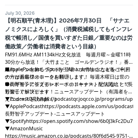
July 30, 2026
【明石順平(青木理)】2026年7月30日 「サナエ
ノミクスによろしく」（消費税減税してもインフレ
税で帳消し／国債を買いすぎた日銀／重要なのは労
働政策／労働者は消費者という目線）
FM91.6MHz AM1134kHz文化放送 毎週月曜～金曜11時
30分から放送！「大竹まこと ゴールデンラジオ！」番
組のメインを飾るゲストが登場！ 大竹まこと＆各パート
■ApplePodcast、Spotify、AmazonMusicなどをご利用
ナーがお客様のトークを料理します。 毎週木曜日は世の
の方は番組フォローをお願いします！
中のギモンに答えるレポートのコーナー。 どんなことで
■長野智子アップデート ポッドキャスト配信開始！！長
も楽しく解決します！
野智子アップデート ニュースアップデート（有識者を迎
えニュースを読み解く）
▼PodcastQR
⁠⁠⁠⁠⁠⁠⁠⁠⁠⁠⁠⁠⁠⁠⁠⁠⁠⁠⁠⁠⁠⁠⁠⁠⁠⁠⁠⁠⁠⁠⁠⁠⁠⁠⁠⁠⁠⁠⁠⁠⁠⁠⁠⁠⁠⁠⁠⁠⁠⁠⁠⁠⁠⁠⁠⁠⁠⁠⁠⁠⁠⁠⁠⁠⁠⁠⁠⁠⁠⁠⁠⁠⁠⁠⁠⁠⁠⁠⁠⁠⁠⁠⁠⁠⁠⁠⁠⁠⁠⁠⁠⁠⁠⁠⁠⁠⁠⁠⁠⁠⁠⁠⁠⁠⁠⁠⁠⁠⁠⁠⁠⁠⁠⁠⁠⁠⁠⁠⁠⁠⁠⁠⁠⁠⁠⁠⁠⁠⁠⁠⁠⁠⁠⁠⁠⁠⁠⁠⁠⁠⁠⁠⁠⁠⁠⁠⁠⁠⁠⁠⁠⁠⁠⁠⁠https://podcastqr.joqr.co.jp/programs/up⁠⁠⁠⁠⁠⁠⁠⁠⁠⁠⁠⁠⁠⁠⁠⁠⁠⁠⁠⁠⁠⁠⁠⁠⁠⁠⁠⁠⁠⁠⁠⁠⁠⁠⁠⁠⁠⁠⁠⁠⁠⁠⁠⁠⁠⁠⁠⁠⁠⁠⁠⁠⁠⁠⁠⁠⁠⁠⁠⁠⁠⁠⁠⁠⁠⁠⁠⁠⁠⁠⁠⁠⁠⁠⁠⁠⁠⁠⁠⁠⁠⁠⁠⁠⁠⁠⁠⁠⁠⁠⁠⁠⁠⁠⁠⁠⁠⁠⁠⁠⁠⁠⁠⁠⁠⁠⁠⁠⁠⁠⁠⁠⁠⁠⁠⁠⁠⁠⁠⁠⁠⁠⁠⁠⁠⁠⁠⁠⁠⁠⁠⁠⁠⁠⁠⁠⁠⁠⁠⁠⁠⁠⁠⁠⁠⁠⁠⁠⁠⁠⁠⁠⁠⁠⁠
▼ApplePodcast
⁠⁠⁠⁠⁠⁠⁠⁠⁠⁠⁠⁠⁠⁠⁠⁠⁠⁠⁠⁠⁠⁠⁠⁠⁠⁠⁠⁠⁠⁠⁠⁠⁠⁠⁠⁠⁠⁠⁠⁠⁠⁠⁠⁠⁠⁠⁠⁠⁠⁠⁠⁠⁠⁠⁠⁠⁠⁠⁠⁠⁠⁠⁠⁠⁠⁠⁠⁠⁠⁠⁠⁠⁠⁠⁠⁠⁠⁠⁠⁠⁠⁠⁠⁠⁠⁠⁠⁠⁠⁠⁠⁠⁠⁠⁠⁠⁠⁠⁠⁠⁠⁠⁠⁠⁠⁠⁠⁠⁠⁠⁠⁠⁠⁠⁠⁠⁠⁠⁠⁠⁠⁠⁠⁠⁠⁠⁠⁠⁠⁠⁠⁠⁠⁠⁠⁠⁠⁠⁠⁠⁠⁠⁠⁠⁠⁠⁠⁠⁠⁠⁠⁠⁠⁠⁠https://podcasts.apple.com/us/podcast/
長野智子アップデート-ニュースアップデート⁠⁠⁠⁠⁠⁠⁠⁠⁠⁠⁠⁠⁠⁠⁠⁠⁠⁠⁠⁠⁠⁠⁠⁠⁠⁠⁠⁠⁠⁠⁠⁠⁠⁠⁠⁠⁠⁠⁠⁠⁠⁠⁠⁠⁠⁠⁠⁠⁠⁠⁠⁠⁠⁠⁠⁠⁠⁠⁠⁠⁠⁠⁠⁠⁠⁠⁠⁠⁠⁠⁠⁠⁠⁠⁠⁠⁠⁠⁠⁠⁠⁠⁠⁠⁠⁠⁠⁠⁠⁠⁠⁠⁠⁠⁠⁠⁠⁠⁠⁠⁠⁠⁠⁠⁠⁠⁠⁠⁠⁠⁠⁠⁠⁠⁠⁠⁠⁠⁠⁠⁠⁠⁠⁠⁠⁠⁠⁠⁠⁠⁠⁠⁠⁠⁠⁠⁠⁠⁠⁠⁠⁠⁠⁠⁠⁠⁠⁠⁠⁠⁠⁠⁠⁠⁠
▼Spotify
⁠⁠⁠⁠⁠⁠⁠⁠⁠⁠⁠⁠⁠⁠⁠⁠⁠⁠⁠⁠⁠⁠⁠⁠⁠⁠⁠⁠⁠⁠⁠⁠⁠⁠⁠⁠⁠⁠⁠⁠⁠⁠⁠⁠⁠⁠⁠⁠⁠⁠⁠⁠⁠⁠⁠⁠⁠⁠⁠⁠⁠⁠⁠⁠⁠⁠⁠⁠⁠⁠⁠⁠⁠⁠⁠⁠⁠⁠⁠⁠⁠⁠⁠⁠⁠⁠⁠⁠⁠⁠⁠⁠⁠⁠⁠⁠⁠⁠⁠⁠⁠⁠⁠⁠⁠⁠⁠⁠⁠⁠⁠⁠⁠⁠⁠⁠⁠⁠⁠⁠⁠⁠⁠⁠⁠⁠⁠⁠⁠⁠⁠⁠⁠⁠⁠⁠⁠⁠⁠⁠⁠⁠⁠⁠⁠⁠⁠⁠⁠⁠⁠⁠⁠⁠⁠https://open.spotify.com/show/6b0J3kFc2Du7pONDrUSReq⁠⁠⁠⁠⁠⁠⁠⁠⁠⁠⁠⁠⁠⁠⁠⁠⁠⁠⁠⁠⁠⁠⁠⁠⁠⁠⁠⁠⁠⁠⁠⁠⁠⁠⁠⁠⁠⁠⁠⁠⁠⁠⁠⁠⁠⁠⁠⁠⁠⁠⁠⁠⁠⁠⁠⁠⁠⁠⁠⁠⁠⁠⁠⁠⁠⁠⁠⁠⁠⁠⁠⁠⁠⁠⁠⁠⁠⁠⁠⁠⁠⁠⁠⁠⁠
▼AmazonMusic
⁠⁠⁠⁠⁠⁠⁠⁠⁠⁠⁠⁠⁠⁠⁠⁠⁠⁠⁠⁠⁠⁠⁠⁠⁠⁠⁠⁠⁠⁠⁠⁠⁠⁠⁠⁠⁠⁠⁠⁠⁠⁠⁠⁠⁠⁠⁠⁠⁠⁠⁠⁠⁠⁠⁠⁠⁠⁠⁠⁠⁠⁠⁠⁠⁠⁠⁠⁠⁠⁠⁠⁠⁠⁠⁠⁠⁠⁠⁠⁠⁠⁠⁠⁠⁠⁠⁠⁠⁠⁠⁠⁠⁠⁠⁠⁠⁠⁠⁠⁠⁠⁠⁠⁠⁠⁠⁠⁠⁠⁠⁠⁠⁠⁠⁠⁠⁠⁠⁠⁠⁠⁠⁠⁠⁠⁠⁠⁠⁠⁠⁠⁠⁠⁠⁠⁠⁠⁠⁠⁠⁠⁠⁠⁠⁠⁠⁠⁠⁠⁠⁠⁠⁠⁠⁠https://music.amazon.co.jp/podcasts/80f6d545-9751-