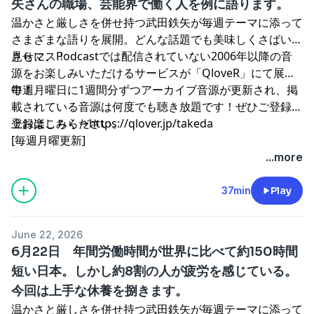
矢さんの職場、芸能界で働く人を例に語ります。
温かさと厳しさを併せ持つ武田鉄矢が毎週テーマに添って
さまざまな語りを展開。どんな話題でも美味しくさばいて
見せマス！
さらに、Podcastでは配信されていない2006年以降の音
源をお楽しみいただけるサービスが「QloveR」にて展開
中！
毎週月曜日に1週間分ずつアーカイブ音源が更新され、掲
載されている音源は何度でも聴き放題です！ぜひご登録の
上お楽しみください。
登録はこちら→
⁠⁠⁠⁠⁠⁠⁠⁠⁠⁠⁠⁠⁠⁠⁠⁠⁠⁠⁠⁠⁠⁠⁠⁠⁠⁠https://qlover.jp/takeda⁠⁠⁠⁠⁠⁠⁠⁠⁠⁠⁠⁠⁠⁠⁠⁠⁠⁠⁠⁠⁠⁠⁠⁠⁠⁠
[毎週月曜更新]
...more
37min
Play
June 22, 2026
6月22日 年間労働時間が世界に比べて約150時間
短い日本。しかし約8割の人が疲労を感じている。
今回は上手な休養を捌きます。
温かさと厳しさを併せ持つ武田鉄矢が毎週テーマに添って