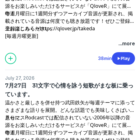
源をお楽しみいただけるサービスが「QloveR」にて展開
中！
毎週月曜日に1週間分ずつアーカイブ音源が更新され、掲
載されている音源は何度でも聴き放題です！ぜひご登録の
上お楽しみください。
登録はこちら→
⁠⁠⁠⁠⁠⁠⁠⁠⁠⁠⁠⁠⁠⁠⁠⁠⁠⁠⁠⁠⁠⁠⁠⁠⁠⁠⁠⁠⁠⁠⁠https://qlover.jp/takeda⁠⁠⁠⁠⁠⁠⁠⁠⁠⁠⁠⁠⁠⁠⁠⁠⁠⁠⁠⁠⁠⁠⁠⁠⁠⁠⁠⁠⁠⁠⁠
[毎週月曜更新]
...more
38min
Play
July 27, 2026
7月27日 31文字で心情を詠う短歌がまな板に乗っ
ています。
温かさと厳しさを併せ持つ武田鉄矢が毎週テーマに添って
さまざまな語りを展開。どんな話題でも美味しくさばいて
見せマス！
さらに、Podcastでは配信されていない2006年以降の音
源をお楽しみいただけるサービスが「QloveR」にて展開
中！
毎週月曜日に1週間分ずつアーカイブ音源が更新され、掲
載されている音源は何度でも聴き放題です！ぜひご登録の