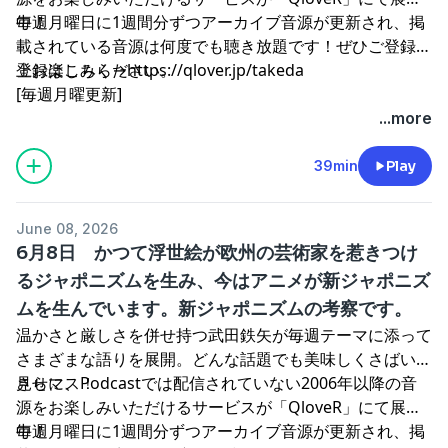
中！
毎週月曜日に1週間分ずつアーカイブ音源が更新され、掲
載されている音源は何度でも聴き放題です！ぜひご登録の
上お楽しみください。
登録はこちら→
⁠⁠⁠⁠⁠⁠⁠⁠⁠⁠⁠⁠⁠⁠⁠⁠⁠⁠⁠⁠⁠⁠⁠⁠https://qlover.jp/takeda⁠⁠⁠⁠⁠⁠⁠⁠⁠⁠⁠⁠⁠⁠⁠⁠⁠⁠⁠⁠⁠⁠⁠⁠
[毎週月曜更新]
...more
39min
Play
June 08, 2026
6月8日 かつて浮世絵が欧州の芸術家を惹きつけ
るジャポニズムを生み、今はアニメが新ジャポニズ
ムを生んでいます。新ジャポニズムの考察です。
温かさと厳しさを併せ持つ武田鉄矢が毎週テーマに添って
さまざまな語りを展開。どんな話題でも美味しくさばいて
見せマス！
さらに、Podcastでは配信されていない2006年以降の音
源をお楽しみいただけるサービスが「QloveR」にて展開
中！
毎週月曜日に1週間分ずつアーカイブ音源が更新され、掲