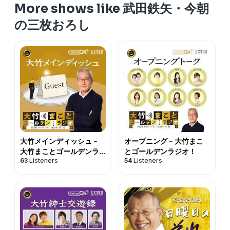
More shows like 武田鉄矢・今朝
の三枚おろし
大竹メインディッシュ -
オープニング - 大竹まこ
大竹まことゴールデンラ
とゴールデンラジオ！
63
Listeners
54
Listeners
ジオ！