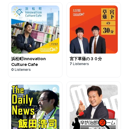
浜松町Innovation
宮下草薙の３０分
7
Listeners
Culture Cafe
0
Listeners