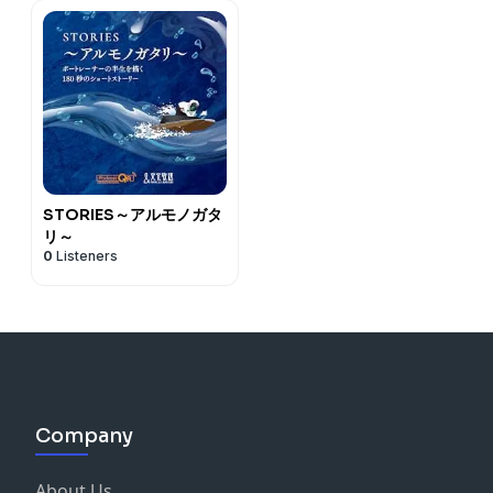
STORIES～アルモノガタ
リ～
0
Listeners
Company
About Us