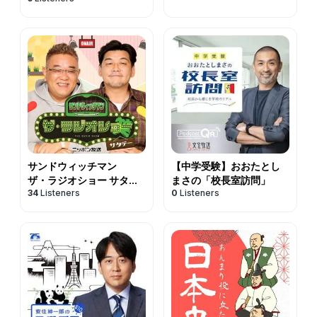
サンドウィッチマン
【中学受験】おおたとし
ザ・ラジオショー サタデ
まさの「校長室訪問」
34
Listeners
0
Listeners
ー【最新回のみ】