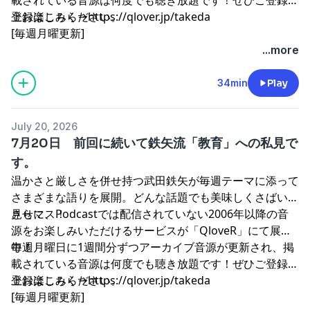
上お楽しみください。
登録はこちら→
⁠⁠⁠⁠⁠⁠⁠⁠⁠⁠⁠⁠⁠⁠⁠⁠⁠⁠⁠⁠⁠⁠⁠⁠⁠⁠⁠⁠⁠⁠https://qlover.jp/takeda⁠⁠⁠⁠⁠⁠⁠⁠⁠⁠⁠⁠⁠⁠⁠⁠⁠⁠⁠⁠⁠⁠⁠⁠⁠⁠⁠⁠⁠⁠
[毎週月曜更新]
...more
34min
Play
July 20, 2026
7月20日 前回に続いて鉄矢流「教育」への私見で
す。
温かさと厳しさを併せ持つ武田鉄矢が毎週テーマに添って
さまざまな語りを展開。どんな話題でも美味しくさばいて
見せマス！
さらに、Podcastでは配信されていない2006年以降の音
源をお楽しみいただけるサービスが「QloveR」にて展開
中！
毎週月曜日に1週間分ずつアーカイブ音源が更新され、掲
載されている音源は何度でも聴き放題です！ぜひご登録の
上お楽しみください。
登録はこちら→
⁠⁠⁠⁠⁠⁠⁠⁠⁠⁠⁠⁠⁠⁠⁠⁠⁠⁠⁠⁠⁠⁠⁠⁠⁠⁠⁠⁠⁠https://qlover.jp/takeda⁠⁠⁠⁠⁠⁠⁠⁠⁠⁠⁠⁠⁠⁠⁠⁠⁠⁠⁠⁠⁠⁠⁠⁠⁠⁠⁠⁠⁠
[毎週月曜更新]