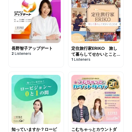
長野智子アップデート
定住旅行家ERIKO 旅し
2
Listeners
て暮らしてせかいとこと
1
Listeners
ば
知っていますか？ロービ
こむちゃっとカウントダ