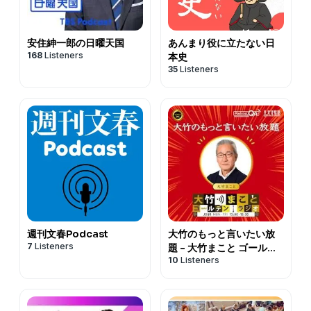
安住紳一郎の日曜天国
あんまり役に立たない日
168
Listeners
本史
35
Listeners
週刊文春Podcast
大竹のもっと言いたい放
7
Listeners
題 - 大竹まこと ゴールデ
10
Listeners
ンラジオ！