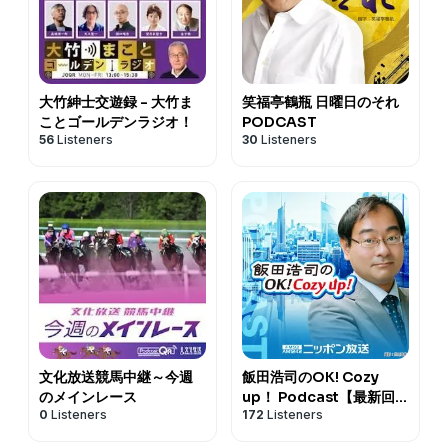
大竹紳士交遊録 - 大竹ま
笑福亭鶴瓶 日曜日のそれ
ことゴールデンラジオ！
PODCAST
56
Listeners
30
Listeners
文化放送競馬中継～今週
飯田浩司のOK! Cozy
のメインレース
up！ Podcast【最新回の
0
Listeners
172
Listeners
み】