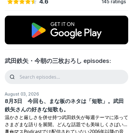
4.6
145 ratings
武田鉄矢・今朝の三枚おろし episodes:
August 03, 2026
8月3日 今回も、まな板のネタは「短歌」。武田
鉄矢さんの好きな短歌も。
温かさと厳しさを併せ持つ武田鉄矢が毎週テーマに添って
さまざまな語りを展開。どんな話題でも美味しくさばいて
見せマス！
さらに、Podcastでは配信されていない2006年以降の音