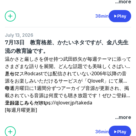
...more
38min
Play
July 13, 2026
7月13日 教育格差、かたいネタですが、金八先生
流の教育論です。
温かさと厳しさを併せ持つ武田鉄矢が毎週テーマに添って
さまざまな語りを展開。どんな話題でも美味しくさばいて
見せマス！
さらに、Podcastでは配信されていない2006年以降の音
源をお楽しみいただけるサービスが「QloveR」にて展開
中！
毎週月曜日に1週間分ずつアーカイブ音源が更新され、掲
載されている音源は何度でも聴き放題です！ぜひご登録の
上お楽しみください。
登録はこちら→
⁠⁠⁠⁠⁠⁠⁠⁠⁠⁠⁠⁠⁠⁠⁠⁠⁠⁠⁠⁠⁠⁠⁠⁠⁠⁠⁠⁠https://qlover.jp/takeda⁠⁠⁠⁠⁠⁠⁠⁠⁠⁠⁠⁠⁠⁠⁠⁠⁠⁠⁠⁠⁠⁠⁠⁠⁠⁠⁠⁠
[毎週月曜更新]
...more
36min
Play