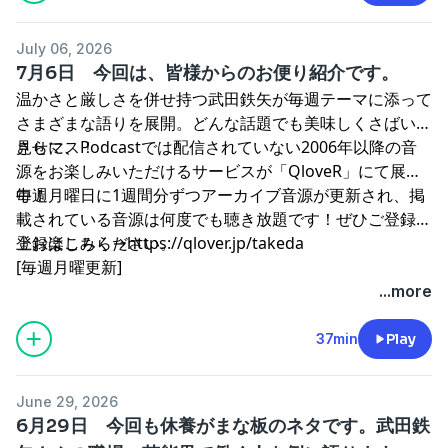
July 06, 2026
7月6日 今回は、皆様からのお便り紹介です。
温かさと厳しさを併せ持つ武田鉄矢が毎週テーマに添って
さまざまな語りを展開。どんな話題でも美味しくさばいて
見せマス！
さらに、Podcastでは配信されていない2006年以降の音
源をお楽しみいただけるサービスが「QloveR」にて展開
中！
毎週月曜日に1週間分ずつアーカイブ音源が更新され、掲
載されている音源は何度でも聴き放題です！ぜひご登録の
上お楽しみください。
登録はこちら→
⁠⁠⁠⁠⁠⁠⁠⁠⁠⁠⁠⁠⁠⁠⁠⁠⁠⁠⁠⁠⁠⁠⁠⁠⁠⁠⁠https://qlover.jp/takeda⁠⁠⁠⁠⁠⁠⁠⁠⁠⁠⁠⁠⁠⁠⁠⁠⁠⁠⁠⁠⁠⁠⁠⁠⁠⁠⁠
[毎週月曜更新]
...more
37min
Play
June 29, 2026
6月29日 今回も休養がまな板のネタです。武田鉄