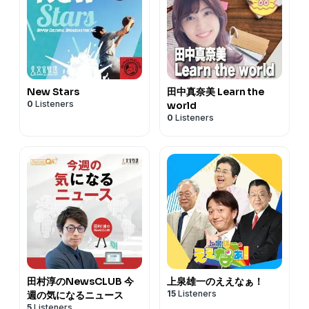
New Stars
田中真奈美 Learn the
0
Listeners
world
0
Listeners
田村淳のNewsCLUB 今
上泉雄一のええなぁ！
15
Listeners
週の気になるニュース
5
Listeners