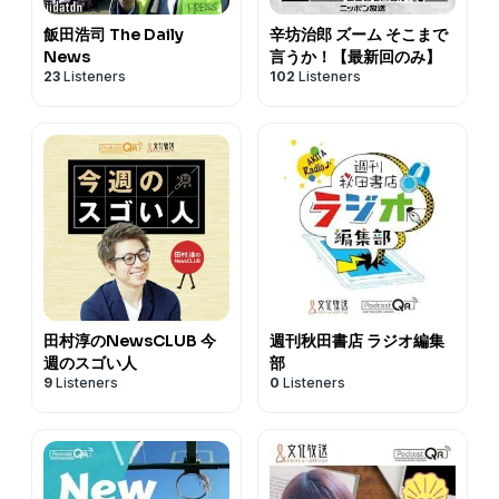
飯田浩司 The Daily
辛坊治郎 ズーム そこまで
News
言うか！【最新回のみ】
23
Listeners
102
Listeners
田村淳のNewsCLUB 今
週刊秋田書店 ラジオ編集
週のスゴい人
部
9
Listeners
0
Listeners