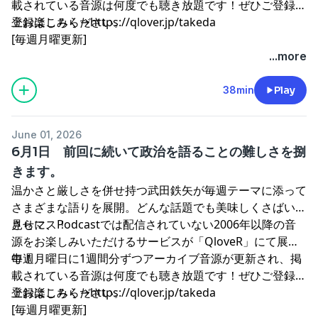
載されている音源は何度でも聴き放題です！ぜひご登録の
上お楽しみください。
登録はこちら→
⁠⁠⁠⁠⁠⁠⁠⁠⁠⁠⁠⁠⁠⁠⁠⁠⁠⁠⁠⁠⁠⁠⁠https://qlover.jp/takeda⁠⁠⁠⁠⁠⁠⁠⁠⁠⁠⁠⁠⁠⁠⁠⁠⁠⁠⁠⁠⁠⁠⁠
[毎週月曜更新]
...more
38min
Play
June 01, 2026
6月1日 前回に続いて政治を語ることの難しさを捌
きます。
温かさと厳しさを併せ持つ武田鉄矢が毎週テーマに添って
さまざまな語りを展開。どんな話題でも美味しくさばいて
見せマス！
さらに、Podcastでは配信されていない2006年以降の音
源をお楽しみいただけるサービスが「QloveR」にて展開
中！
毎週月曜日に1週間分ずつアーカイブ音源が更新され、掲
載されている音源は何度でも聴き放題です！ぜひご登録の
上お楽しみください。
登録はこちら→
⁠⁠⁠⁠⁠⁠⁠⁠⁠⁠⁠⁠⁠⁠⁠⁠⁠⁠⁠⁠⁠⁠https://qlover.jp/takeda⁠⁠⁠⁠⁠⁠⁠⁠⁠⁠⁠⁠⁠⁠⁠⁠⁠⁠⁠⁠⁠⁠
[毎週月曜更新]