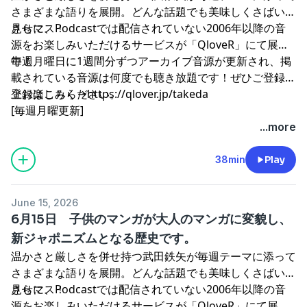
さまざまな語りを展開。どんな話題でも美味しくさばいて
見せマス！
さらに、Podcastでは配信されていない2006年以降の音
源をお楽しみいただけるサービスが「QloveR」にて展開
中！
毎週月曜日に1週間分ずつアーカイブ音源が更新され、掲
載されている音源は何度でも聴き放題です！ぜひご登録の
上お楽しみください。
登録はこちら→
⁠⁠⁠⁠⁠⁠⁠⁠⁠⁠⁠⁠⁠⁠⁠⁠⁠⁠⁠⁠⁠⁠⁠⁠⁠https://qlover.jp/takeda⁠⁠⁠⁠⁠⁠⁠⁠⁠⁠⁠⁠⁠⁠⁠⁠⁠⁠⁠⁠⁠⁠⁠⁠⁠
[毎週月曜更新]
...more
38min
Play
June 15, 2026
6月15日 子供のマンガが大人のマンガに変貌し、
新ジャポニズムとなる歴史です。
温かさと厳しさを併せ持つ武田鉄矢が毎週テーマに添って
さまざまな語りを展開。どんな話題でも美味しくさばいて
見せマス！
さらに、Podcastでは配信されていない2006年以降の音
源をお楽しみいただけるサービスが「QloveR」にて展開