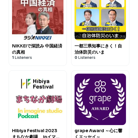
NIKKEIで深読み 中国経済
一都三県知事にきく！自
の真相
治体防災のいま
1
Listeners
0
Listeners
Hibiya Festival 2023
grape Award ～心に響
まちなか劇場 inイマジ
くエッセイ～