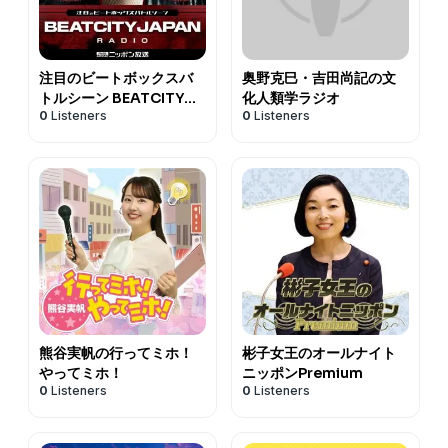
注目のビートボックスバ
奥野克巳・吉田尚記の文
トルシーン BEATCITY
化人類学ラジオ
0
Listeners
0
Listeners
JAPAN RADIO
熊谷実帆の行ってミホ！
彬子女王のオールナイト
やってミホ！
ニッポンPremium
0
Listeners
0
Listeners