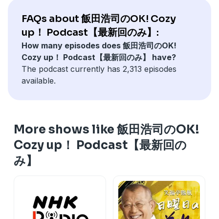
▼危険運転の数値基準を明確化した「改正自動車運転処罰
法」が施行
FAQs about 飯田浩司のOK! Cozy
▼セブン＆アイとPayPayが顧客IDを統合へ
up！ Podcast【最新回のみ】:
How many episodes does 飯田浩司のOK!
コメンテーター
Cozy up！ Podcast【最新回のみ】 have?
中央大学法科大学院教授、弁護士 野村修也
The podcast currently has 2,313 episodes
See
omnystudio.com/listener
for privacy information.
available.
More shows like 飯田浩司のOK!
Cozy up！ Podcast【最新回の
み】