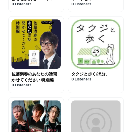
0
Listeners
0
Listeners
ンスタジオ Podcast
佐藤満春のあなたの話聞
タクジと歩く25分。
0
Listeners
かせてください 特別編
0
Listeners
podcast