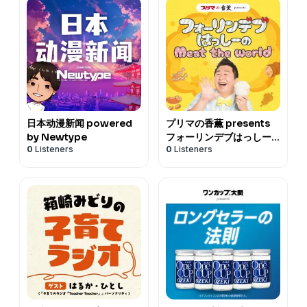
日本动漫新闻 powered
プリマの香薫 presents
by Newtype
フォーリンデブはっしー
0
Listeners
0
Listeners
のMeat the world