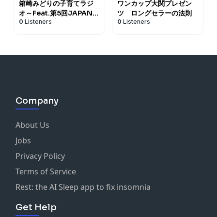
箱崎みどりの子育てラジ
ワンカップ大関プレゼン
オ～Feat.第5回JAPAN
ツ ロングセラーの法則
0
Listeners
0
Listeners
PODCAST AWARDS大
賞受賞 “子育てのラジオ
「Teacher
Teacher」”～
Company
About Us
Jobs
Privacy Policy
Terms of Service
Rest: the AI Sleep app to fix insomnia
Get Help