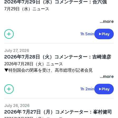
2026年7月29日（水）コメンテーター：合六強
7月29日（水）ニュース
▼中国とロシアの艦艇4隻が日本列島を半周し日本海へ
▼令和８年熊本地震 死者１４人
▼熊本地震 各時間で現地最新情報
...more
⇒火災科学がご専門 東京理科大学・桑名一徳教授が解
▼トランプ大統領、ネタニヤフ首相と会談ゼレンスキー
説
氏、
1h 5min
Play
▼イラン、中国製の携行型地対空ミサイル購入か
▼トランプ氏と会談 パトリオット製造ライセンスなど協
▼『ニッポン放送「特殊詐欺撲滅キャンペーン』
議
「特殊詐欺」対策のスマホアプリについて
July 27, 2026
▼アメリカ、安保理会合でフランスの発言中に退席
⇒トレンドマイクロ株式会社トレンドライフ・マーケ
2026年7月28日（火）コメンテーター：吉崎達彦
▼特殊詐欺撲滅キャンペーン ～ニッポン放送の取り組み
ティング担当
2026年7月28日（火）ニュース
古田恭一さんへのインタビュー
▼特別国会の閉幕を受け、高市総理が記者会見
コメンテーター
▼飲食料品の消費減税を巡り、国民会議が意見集約を断念
...more
二松学舎大学国際政治経済学部
▼新しい米国の関税を巡り、米国企業２社が提訴
准教授
きょうコメンテーター
▼小泉防衛相、英国でのホルムズ海峡の会合に出席へ
1h 2min
Play
合六強
宮家邦彦（外交評論家、キヤノングローバル戦略研究所理
▼「特殊詐欺撲滅キャンペーン」
See
omnystudio.com/listener
for privacy information.
事・特別顧問）
警視庁･親家和仁副総監 インタビュー
See
omnystudio.com/listener
for privacy information.
July 26, 2026
2026年 7月27日（月）コメンテーター：峯村健司
コメンテーター：吉崎達彦（エコノミスト）