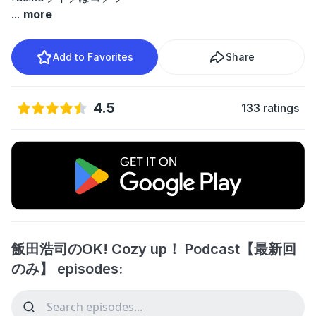
...
more
Add to Favorites
Share
4.5
133 ratings
飯田浩司のOK! Cozy up！ Podcast【最新回
のみ】 episodes: