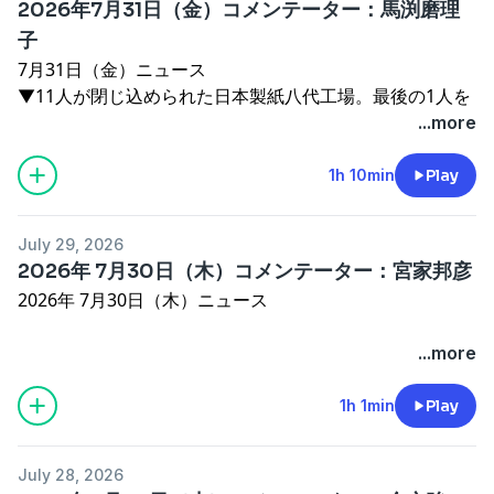
2026年7月31日（金）コメンテーター：馬渕磨理
コメンテーター
子
桜林美佐（熊本県在住 防衛問題研究家）
7月31日（金）ニュース
▼11人が閉じ込められた日本製紙八代工場。最後の1人を
#令和８年熊本地震 #エフエムやつしろ #RKKラジオ
救助
...more
#海上保安庁 #熊本県視覚障がい福祉協会団体
⇒TEL：報道部 藤原高峰記者
See
omnystudio.com/listener
for privacy information.
▼日銀が政策金利据え置きへ。物価上昇や地震の影響も確
1h 10min
Play
認
▼耐震工学の専門家に聞く！日本製紙八代工場の煙突はな
July 29, 2026
ぜ倒れたのか？
2026年 7月30日（木）コメンテーター：宮家邦彦
⇒TEL：京都大学大学院工学研究科教授 高橋良和
2026年 7月30日（木）ニュース
▼食料品の消費税を来年4月から2年間限定で1％に引き下
げ。高市総理が表明
▼熊本地震 現地からニッポン放送・藤原高峰記者リポー
...more
▼特殊詐欺撲滅キャンペーン 犯罪心理学の専門家に聞
ト
く！詐欺師が使う心理テクニック
▼アメリカ・FRBのウォーシュ議長が政策金利の据え置き
1h 1min
Play
⇒TEL：東洋大学社会学部教授 桐生正幸
を発表
コメンテーター
経済アナリスト 馬渕磨理子
July 28, 2026
▼高市総理、食品消費税の来春1% きょう表明へ
See
omnystudio.com/listener
for privacy information.