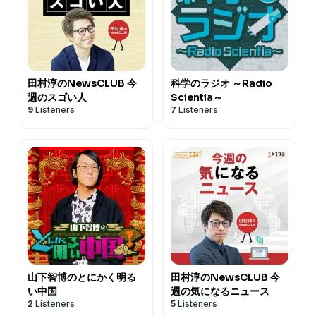
田村淳のNewsCLUB 今
科学のラジオ ～Radio
週のスゴい人
Scientia～
9
Listeners
7
Listeners
山下智博のとにかく明る
田村淳のNewsCLUB 今
い中国
週の気になるニュース
2
Listeners
5
Listeners