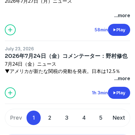
2026年7月27日（月）ニュース
See
omnystudio.com/listener
for privacy information.
▼特別国会が閉幕 政府提出の６４法案がすべて成立
...more
▼トランプ大統領 イランへの攻撃中止を命令か
▼中国・王毅外相 茂木外務大臣との接触を否定
58min
Play
▼「飛鳥･藤原の宮都」世界文化遺産への登録決定
▼ニッポン放送 特殊詐欺撲滅キャンペーン
July 23, 2026
警視庁･親家和仁副総監インタビュー
2026年7月24日（金）コメンテーター：野村修也
7月24日（金）ニュース
コメンテーター
▼アメリカが新たな関税の発動を発表。日本は12.5％
峯村健司（キヤノングローバル戦略研究所・上席研究員）
▼茂木外務大臣が中国の王毅外相と会話。ロシアの外相と
...more
See
omnystudio.com/listener
for privacy information.
も接触
▼トランプ大統領が中国に対してAI技術の盗用に関する懸
1h 3min
Play
念を表明へ
▼「副首都構想」関連法案。与野党折り合えず、きょうも
継続協議へ
Prev
1
2
3
4
5
Next
▼バーナム新政権のもとでも連携を強化へ。日本とイギリ
スの外相が会談