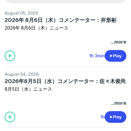
August 05, 2026
2026年 8月6日（木）コメンテーター：井形彬
2026年 8月6日（木）ニュース
▼熊本地震で9人死亡の日本製紙 初めての記者会見
...more
▼政府、来年4月から2年間 食料品の消費税1%を閣議決
定
1h 3min
Play
▼イラン、ホルムズ海峡航路で基本合意
▼高市総理、広島の平和式典出席へ
August 04, 2026
▼台湾、大規模軍事演習「漢光」を開始
2026年8月5日（水）コメンテーター：佐々木俊尚
▼米、AIの安全性審査対象を線引き「オープン型」除外か
8月5日（水）ニュース
▼中国 日本の「防衛白書」に反発 「新型軍国主義」と
批判
▼政府、熊本地震の復旧へ予備費支出を決定
...more
▼熊本地震１週間 ＴＳＭＣ熊本第１工場、通常の生産体
制に復帰
1h
Play
きょうコメンテーター
▼ことしの防衛白書 「新しい戦い方」に対応
井形彬（東京大学先端科学技術研究センター 特任講師）
▼高市総理、臨時国会に消費減税の関連法案提出の意向