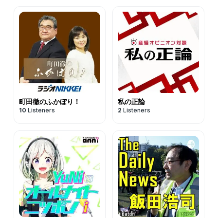
町田徹のふかぼり！
私の正論
10
Listeners
2
Listeners