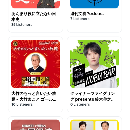
あんまり役に立たない日
週刊文春Podcast
7
Listeners
本史
35
Listeners
大竹のもっと言いたい放
クライナーファイグリン
題 - 大竹まこと ゴールデ
グ presents 鈴木伸之
10
Listeners
0
Listeners
ンラジオ！
NOBU BAR