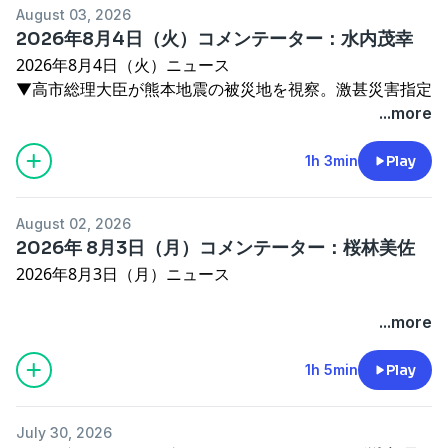
See
omnystudio.com/listener
for privacy information.
August 03, 2026
▼入管庁の永住許可改定案、“収入は日本人世帯以上”と要
2026年8月4日（火）コメンテーター：水内茂幸
件厳格化
2026年8月4日（火）ニュース
▼改正保護司法 １２月に施行へ
▼高市総理大臣が熊本地震の被災地を視察。激甚災害指定
▼ウクライナ最高会議議長 日本の国会議長のウクライナ
へ
...more
初訪問を予告
▼災害医療を熊本地震現地取材
災害派遣医療チームDMAT、 モバイルファーマシーに
1h 3min
Play
コメンテーター：
ついて
文筆家・情報キュレーター
▼自民党が飲食料品消費税1％了承へ 政府があすにも閣
佐々木俊尚
August 02, 2026
議決定
See
omnystudio.com/listener
for privacy information.
2026年 8月3日（月）コメンテーター：桜林美佐
▼熊本地震の支援を巡り、小泉防衛大臣が病院給水や入浴
2026年8月3日（月）ニュース
支援の拡充を説明
▼銀座・新潟情報館 THE NIIGATAの食の魅力を紹介
▼エフエムやつしろ KAPPAFM インタビュー
...more
コメンテーター：水内茂幸（産経新聞編集長）
▼ＲＫＫラジオ江上浩子さん 令和８年熊本地震レポート
See
omnystudio.com/listener
for privacy information.
▼海上保安庁「巡視船かんばい」 岩男船長インタビュー
1h 5min
Play
▼熊本県視覚障がい福祉協会･団体 茂村事務局長インタビ
ュー など
July 30, 2026