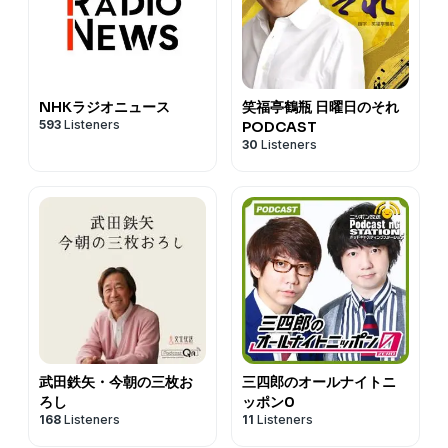
NHKラジオニュース
笑福亭鶴瓶 日曜日のそれ
593
Listeners
PODCAST
30
Listeners
武田鉄矢・今朝の三枚お
三四郎のオールナイトニ
ろし
ッポン0
168
Listeners
11
Listeners