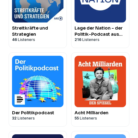
Streitkräfte und
Lage der Nation - der
Strategien
Politik-Podcast aus
46
Listeners
216
Listeners
Berlin
Der Politikpodcast
Acht Milliarden
32
Listeners
55
Listeners