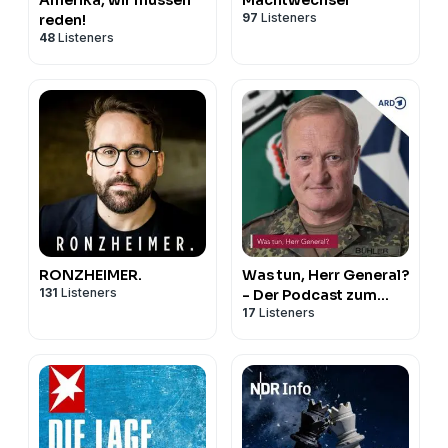
97
Listeners
reden!
48
Listeners
RONZHEIMER.
Was tun, Herr General?
131
Listeners
- Der Podcast zum
17
Listeners
Ukraine-Krieg