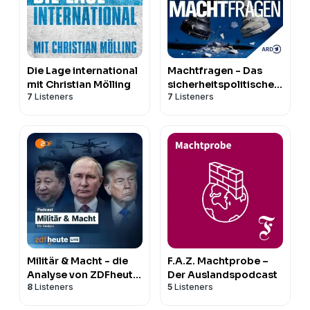
Die Lage international
Machtfragen - Das
mit Christian Mölling
sicherheitspolitische
7
Listeners
7
Listeners
Update
Militär & Macht - die
F.A.Z. Machtprobe –
Analyse von ZDFheute
Der Auslandspodcast
8
Listeners
5
Listeners
live