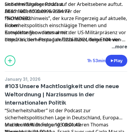
und dem Tagesgeschäft auf der Arbeitsebene auftut.
Sicherheitshalber Podcast
Abschließend dann wie immer der
DE81 1001 8000 0995 7654 77
“Sicherheitshinweis”, der kurze Fingerzeig auf aktuelle,
FNOMDEB2
sicherheitspolitisch einschlägige Themen und
Finom
Entwicklungen - diesmal mit der US-Militärpräsenz vor
Komplette Shownotes unter:
dem Iran, dem Pentagon Pizza Index, dem Ende von
https://sicherheitspod.de/2026/02/21/folge-104-vier-
FCAS und Loitering Munition für die Bundeswehr.
jahre-russischer-krieg-gegen-die-ukraine-nato-was-
...more
denn-jetzt-tot-oder-staerker-denn-je/
1h 53min
Play
January 31, 2026
#103 Unsere Machtlosigkeit und die neue
Weltordnung | Narzissmus in der
internationalen Politik
“Sicherheitshalber” ist der Podcast zur
sicherheitspolitischen Lage in Deutschland, Europa
und der Welt. In Folge 103 diskutieren Thomas
Macht und Weltordnung: 00:01:40
Wiegold, Ulrike Franke, Frank Sauer und Carlo Masala
Narzissmus: 01:00:11