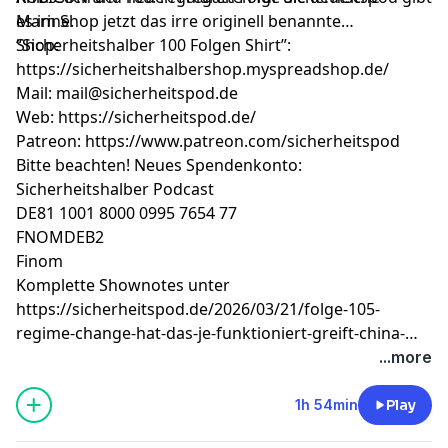
Marine.
es im Shop jetzt das irre originell benannte
“Sicherheitshalber 100 Folgen Shirt”:
Shop:
https://sicherheitshalbershop.myspreadshop.de/
Mail:
mail@sicherheitspod.de
Web: https://sicherheitspod.de/
Patreon: https://www.patreon.com/sicherheitspod
Bitte beachten! Neues Spendenkonto:
Sicherheitshalber Podcast
DE81 1001 8000 0995 7654 77
FNOMDEB2
Finom
Komplette Shownotes unter
https://sicherheitspod.de/2026/03/21/folge-105-
regime-change-hat-das-je-funktioniert-greift-china-
jetzt-bald-taiwan-an/
...more
1h 54min
Play