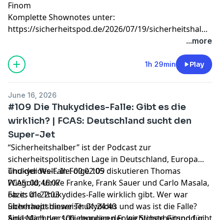
Finom
Komplette Shownotes unter:
https://sicherheitspod.de/2026/07/19/sicherheitshalber-
spezial-8-geburtstag-abstieg-ins-archiv-und-
...more
hoererfragen/
1h 29min
Play
June 16, 2026
#109 Die Thukydides-Falle: Gibt es die
wirklich? | FCAS: Deutschland sucht den
Super-Jet
“Sicherheitshalber” ist der Podcast zur
sicherheitspolitischen Lage in Deutschland, Europa
und der Welt. In Folge 109 diskutieren Thomas
Thukydides-Falle: 00:02:05
Wiegold, Ulrike Franke, Frank Sauer und Carlo Masala,
FCAS: 00:46:07
ob es die Thukydides-Falle wirklich gibt. Wer war
Fazit: 01:22:03
überhaupt dieser Thukydides und was ist die Falle?
Sicherheitshinweise: 01:24:40
Sind Machtverschiebungen der wichtigste Grund für
Anlässlich der 100. regulären Folge Sicherheitspod gibt