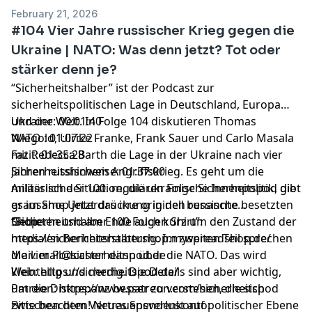
February 21, 2026
#104 Vier Jahre russischer Krieg gegen die
Ukraine | NATO: Was denn jetzt? Tot oder
stärker denn je?
“Sicherheitshalber” ist der Podcast zur
sicherheitspolitischen Lage in Deutschland, Europa
und der Welt. In Folge 104 diskutieren Thomas
Ukraine: 00:01:40
Wiegold, Ulrike Franke, Frank Sauer und Carlo Masala
NATO : 01:07:22
mit Rebecca Barth die Lage in der Ukraine nach vier
Fazit: 01:35:28
Jahren russischem Angriffskrieg. Es geht um die
Sicherheitshinweise: 01:37:00
militärische Situation, die ukrainische Innenpolitik, die
Anlässlich der 100. regulären Folge Sicherheitspod gibt
grausame Unterdrückung in den russische besetzten
es im Shop jetzt das irre originell benannte
Gebieten und am Ende auch kurz um den Zustand der
“Sicherheitshalber 100 Folgen Shirt”:
Shop:
medialen Berichterstattung. Im zweiten Teil sprechen
https://sicherheitshalbershop.myspreadshop.de/
die vier Podcaster dann über die NATO. Das wird
Mail:
mail@sicherheitspod.de
kleinteilig und nerdig. Die Details sind aber wichtig,
Web: https://sicherheitspod.de/
um die Diskrepanz besser zu verstehen, die sich
Patreon: https://www.patreon.com/sicherheitspod
zwischen dem Vertrauensverlust auf politischer Ebene
Bitte beachten! Neues Spendenkonto: