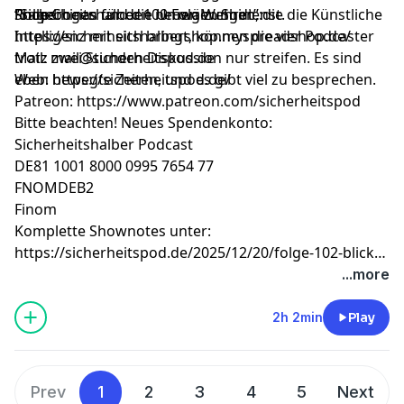
Rolle Chinas und die Umwälzungen, die die Künstliche
Fragebogen für den neuen Wehrdienst.
“Sicherheitshalber 100 Folgen Shirt”:
Shop:
Intelligenz mit sich bringt, können die vier Podcaster
https://sicherheitshalbershop.myspreadshop.de/
trotz zwei Stunden Diskussion nur streifen. Es sind
Mail:
mail@sicherheitspod.de
eben bewegte Zeiten, und es gibt viel zu besprechen.
Web: https://sicherheitspod.de/
Patreon: https://www.patreon.com/sicherheitspod
Bitte beachten! Neues Spendenkonto:
Sicherheitshalber Podcast
DE81 1001 8000 0995 7654 77
FNOMDEB2
Finom
Komplette Shownotes unter:
https://sicherheitspod.de/2025/12/20/folge-102-blick-
in-die-zukunft-die-grosse-vorausschau-zum-
...more
jahresende-buchempfehlungen/
2h 2min
Play
Prev
1
2
3
4
5
Next