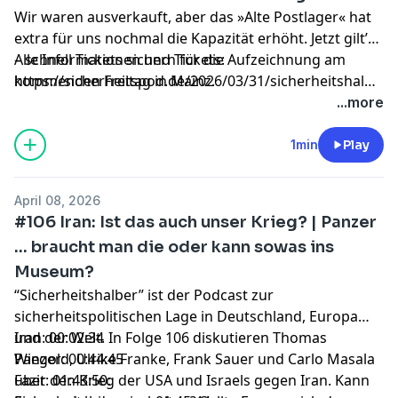
Wir waren ausverkauft, aber das »Alte Postlager« hat
extra für uns nochmal die Kapazität erhöht. Jetzt gilt’s
– schnell Tickets sichern für die Aufzeichnung am
Alle Informationen und Tickets:
kommenden Freitag in Mainz.
https://sicherheitspod.de/2026/03/31/sicherheitshalber-
live-folge-107-in-mainz/
...more
1min
Play
April 08, 2026
#106 Iran: Ist das auch unser Krieg? | Panzer
… braucht man die oder kann sowas ins
Museum?
“Sicherheitshalber” ist der Podcast zur
sicherheitspolitischen Lage in Deutschland, Europa
und der Welt. In Folge 106 diskutieren Thomas
Iran: 00:02:34
Wiegold, Ulrike Franke, Frank Sauer und Carlo Masala
Panzer: 00:44:45
über den Krieg der USA und Israels gegen Iran. Kann
Fazit: 01:43:50: