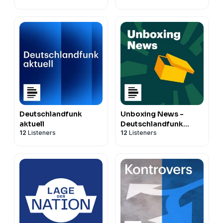
Deutschlandfunk
Unboxing News -
aktuell
Deutschlandfunk
12
Listeners
12
Listeners
Nova