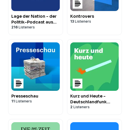
Lage der Nation - der
Kontrovers
13
Listeners
Politik-Podcast aus
216
Listeners
Berlin
Presseschau
Kurz und Heute -
11
Listeners
Deutschlandfunk
2
Listeners
Nova