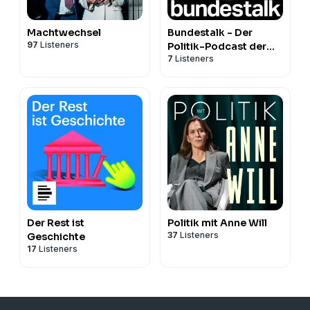
Machtwechsel
Bundestalk - Der
97
Listeners
Politik-Podcast der
7
Listeners
taz
Der Rest ist
Politik mit Anne Will
37
Listeners
Geschichte
17
Listeners